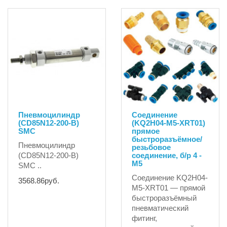
Пневмоцилиндр
Соединение
(CD85N12-200-B)
(KQ2H04-M5-XRT01)
SMC
прямое
быстроразъёмное/
Пневмоцилиндр
резьбовое
(CD85N12-200-B)
соединение, б/р 4 -
M5
SMC ..
Соединение KQ2H04-
3568.86руб.
M5-XRT01 — прямой
быстроразъёмный
пневматический
фитинг,