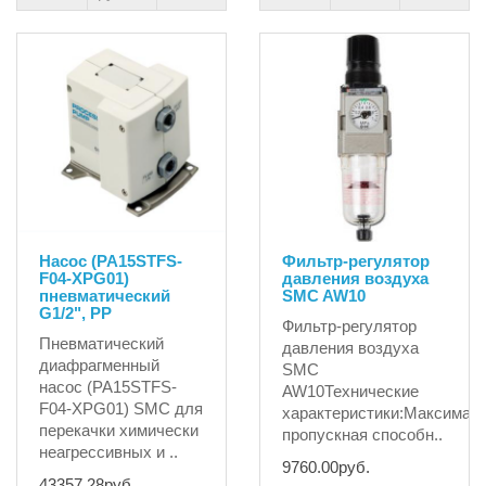
Насос (PA15STFS-
Фильтр-регулятор
F04-XPG01)
давления воздуха
пневматический
SMC AW10
G1/2", PP
Фильтр-регулятор
Пневматический
давления воздуха
диафрагменный
SMC
насос (PA15STFS-
AW10Технические
F04-XPG01) SMC для
характеристики:Максимал
перекачки химически
пропускная способн..
неагрессивных и ..
9760.00руб.
43357.28руб.