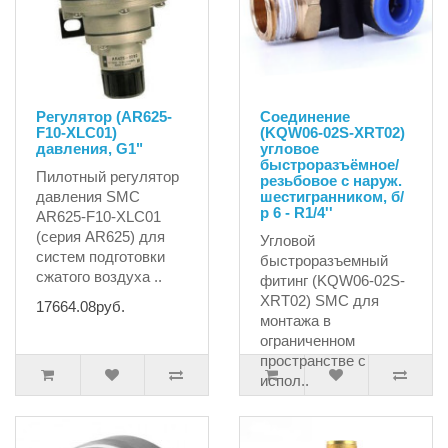
Регулятор (AR625-
Соединение
F10-XLC01)
(KQW06-02S-XRT02)
давления, G1"
угловое
быстроразъёмное/
Пилотный регулятор
резьбовое с наруж.
давления SMC
шестигранником, б/
р 6 - R1/4''
AR625-F10-XLC01
(серия AR625) для
Угловой
систем подготовки
быстроразъемный
сжатого воздуха ..
фитинг (KQW06-02S-
XRT02) SMC для
17664.08руб.
монтажа в
ограниченном
пространстве с
испол..
233.33руб.