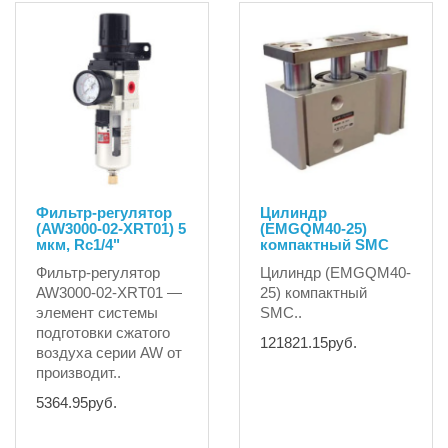
Фильтр-регулятор
Цилиндр
(AW3000-02-XRT01) 5
(EMGQM40-25)
мкм, Rc1/4"
компактный SMC
Фильтр-регулятор
Цилиндр (EMGQM40-
AW3000-02-XRT01 —
25) компактный
элемент системы
SMC..
подготовки сжатого
121821.15руб.
воздуха серии AW от
производит..
5364.95руб.