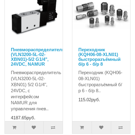
Пневмораспределитель
Переходник
(VLN3200-5L-02-
(KQH06-08-XLN01)
XBN01)-5/2 G1/4",
быстроразъёмный
24VDC, NAMUR
б/р 6 - б/р 8
Пневмораспределитель
Переходник (KQH06-
(VLN3200-5L-02-
08-XLN01)
XBN01) 5/2 G1/4",
быстроразъёмный б/
24VDC, с
р 6 - б/р 8..
интерфейсом
115.02руб.
NAMUR для
управления пнев..
4187.65руб.