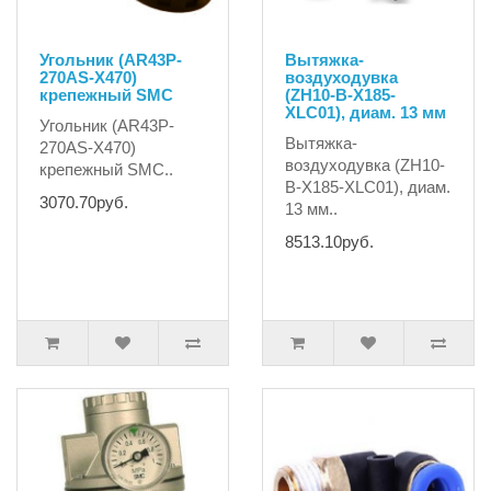
Угольник (AR43P-
Вытяжка-
270AS-X470)
воздуходувка
крепежный SMC
(ZH10-B-X185-
XLC01), диам. 13 мм
Угольник (AR43P-
Вытяжка-
270AS-X470)
воздуходувка (ZH10-
крепежный SMC..
B-X185-XLC01), диам.
3070.70руб.
13 мм..
8513.10руб.