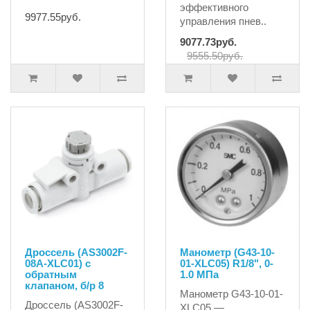
эффективного
9977.55руб.
управления пнев..
9077.73руб.
9555.50руб.
Дроссель (AS3002F-
Манометр (G43-10-
08A-XLC01) с
01-XLC05) R1/8", 0-
обратным
1.0 MПа
клапаном, б/р 8
Манометр G43-10-01-
Дроссель (AS3002F-
XLC05 —