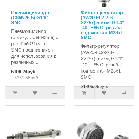
Пневмоцилиндр
Фильтр-регулятор
(C85N25-5) G1/8"
(AW20-F02-2-B-
SMC
X2257) 5 мкм, G1/4",
-40...+85 C; резьба
Пневмоцилиндр
под монтаж М28х1
(артикул: C85N25-5) с
SMC
резьбой G1/8" от
Фильтр-регулятор
SMC предназначен
(AW20-F02-2-B-
для использования в
X2257) 5 мкм, G1/4",
различных ..
-40...+85 C; резьба
под монтаж М28х1
5106.24руб.
SMC..
5361.55руб.
21405.06руб.