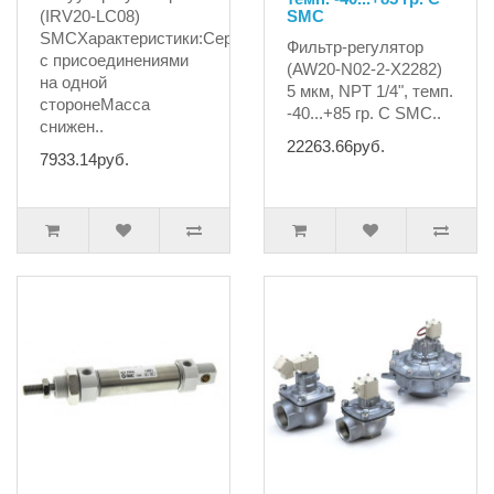
(IRV20-LC08)
SMC
SMCХарактеристики:Серия
Фильтр-регулятор
с присоединениями
(AW20-N02-2-X2282)
на одной
5 мкм, NPT 1/4", темп.
сторонеМасса
-40...+85 гр. С SMC..
снижен..
22263.66руб.
7933.14руб.