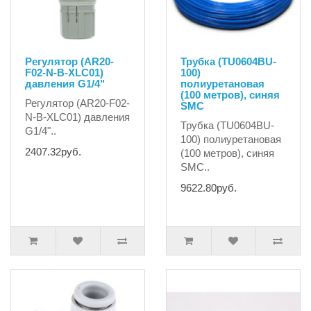
Регулятор (AR20-
Трубка (TU0604BU-
F02-N-B-XLC01)
100)
давления G1/4"
полиуретановая
(100 метров), синяя
Регулятор (AR20-F02-
SMC
N-B-XLC01) давления
Трубка (TU0604BU-
G1/4"..
100) полиуретановая
2407.32руб.
(100 метров), синяя
SMC..
9622.80руб.