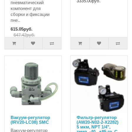
3335.00руб.
пневматический
компонент для
сборки и фиксации
пне..
615.05руб.
647.42руб.
Вакуум-регулятор
Фильтр-регулятор
(IRV20-LC08) SMC
(AW20-N02-2-X2282)
5 мкм, NPT 1/4",
Вакуум-регулятор
темп. -40...+85 гр. С