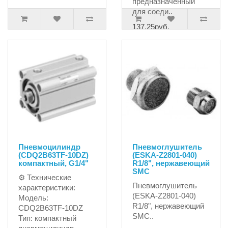
предназначенный
для соеди..
137.25руб.
Пневмоцилиндр
Пневмоглушитель
(CDQ2B63TF-10DZ)
(ESKA-Z2801-040)
компактный, G1/4"
R1/8", нержавеющий
SMC
⚙ Технические
Пневмоглушитель
характеристики:
(ESKA-Z2801-040)
Модель:
R1/8", нержавеющий
CDQ2B63TF-10DZ
SMC..
Тип: компактный