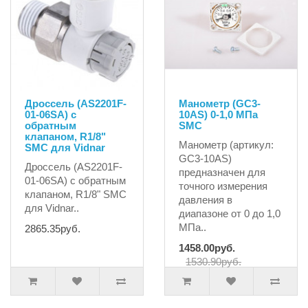
Дроссель (AS2201F-
Манометр (GC3-
01-06SA) с
10AS) 0-1,0 МПа
обратным
SMC
клапаном, R1/8"
Манометр (артикул:
SMC для Vidnar
GC3-10AS)
Дроссель (AS2201F-
предназначен для
01-06SA) с обратным
точного измерения
клапаном, R1/8" SMC
давления в
для Vidnar..
диапазоне от 0 до 1,0
МПа..
2865.35руб.
1458.00руб.
1530.90руб.