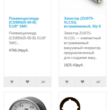
Пневмоцилиндр
Эжектор (ZU07S-
(CD85N25-50-B)
XLC01)
G1/8" SMC
встраиваемый, б/р 6
Пневмоцилиндр
Эжектор ZU07S-
(CD85N25-50-B) G1/8"
XLC01 — компактный
SMC..
встраиваемый
вакуумный генератор,
4766.04руб.
предназначенный
для создания ваку..
1825.43руб.