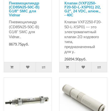
Пневмоцилиндр
Клапан (VXF2250-
(CD85N25-50C-B)
F20-5D-L-XSP01) 2/2,
G1/8" SMC для
G2", 24 VDC, алюм.,
Vidnar
- 40C
Пневмоцилиндр
Клапан VXF2250-F20-
(CD85N25-50C-B)
5D-L-XSP01 — это
G1/8" SMC для
электромагнитный
Vidnar..
клапан 2/2-ходового
типа,
8679.75руб.
предназначенный
для у..
26894.90руб.