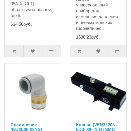
08A-XLC01) с
универсальный
обратным клапаном,
прибор для
б/р 8..
измерения давления
в пневматических,
634.50руб.
гидравличес..
1630.23руб.
Соединение
Клапан (VFN3220N-
(KQ2L08-02NS)
5D0-02F-A-Q) SMC