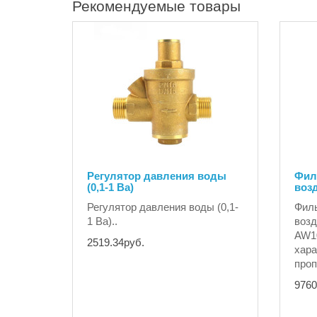
Рекомендуемые товары
Регулятор давления воды
Фил
(0,1-1 Ba)
воз
Регулятор давления воды (0,1-
Филь
1 Ba)..
воз
AW1
2519.34руб.
хара
проп
9760