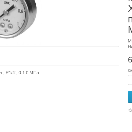
М
Н
6
Ко
., R1/4", 0-1.0 MПа