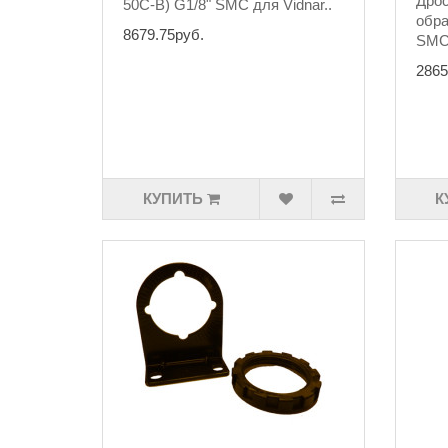
Дрос
50C-B) G1/8" SMC для Vidnar..
обра
8679.75руб.
SMC 
2865
КУПИТЬ
К