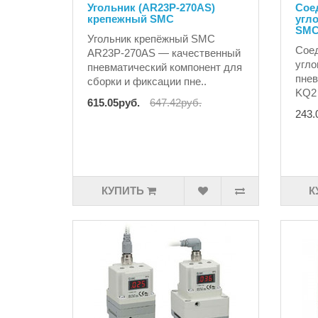
Угольник (AR23P-270AS)
Сое
крепежный SMC
угл
SM
Угольник крепёжный SMC
Сое
AR23P-270AS — качественный
угло
пневматический компонент для
пнев
сборки и фиксации пне..
KQ2 
615.05руб.
647.42руб.
243.
КУПИТЬ
К