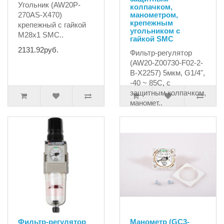
Угольник (AW20P-
колпачком,
270AS-X470)
манометром,
крепежным
крепежный с гайкой
угольником с
М28х1 SMC..
гайкой SMC
2131.92руб.
Фильтр-регулятор
(AW20-Z00730-F02-2-
B-X2257) 5мкм, G1/4",
-40 ~ 85C, с
защитным колпачком,
маномет..
25464.78руб.
Фильтр-регулятор
Манометр (GC3-