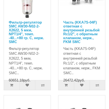
Фильтр-регулятор
Часть (KKA7S-04F)
SMC AW30-N02-2-
ответная с
X2622, 5 мкм,
внутренней резьбой
NPT1/4", темп.
Rc1/2", с обратным
-40...+80 гр. С, нерж.
клапаном, нерж.,
SMC
FKM SMC
Фильтр-регулятор
Часть (KKA7S-04F)
SMC AW30-N02-2-
ответная с
X2622, 5 мкм,
внутренней резьбой
NPT1/4", темп.
Rc1/2", с обратным
-40...+80 гр. С, нерж.
клапаном, нерж., FKM
SMC..
SMC..
60651.18руб.
26472.42руб.