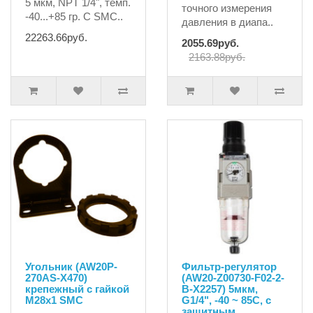
5 мкм, NPT 1/4", темп.
точного измерения
-40...+85 гр. С SMC..
давления в диапа..
22263.66руб.
2055.69руб.
2163.88руб.
Угольник (AW20P-
Фильтр-регулятор
270AS-X470)
(AW20-Z00730-F02-2-
крепежный с гайкой
B-X2257) 5мкм,
М28х1 SMC
G1/4", -40 ~ 85C, с
защитным