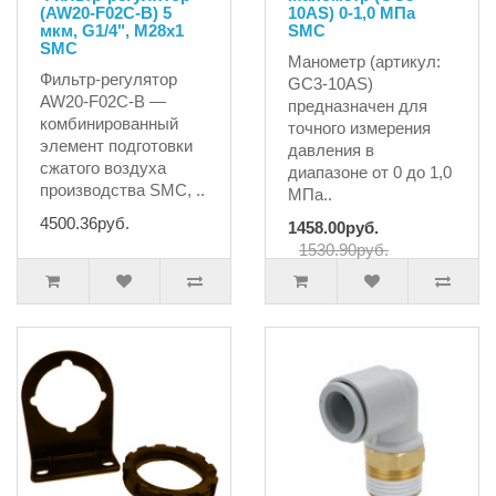
(AW20-F02C-B) 5
10AS) 0-1,0 МПа
мкм, G1/4", M28x1
SMC
SMC
Манометр (артикул:
Фильтр-регулятор
GC3-10AS)
AW20-F02C-B —
предназначен для
комбинированный
точного измерения
элемент подготовки
давления в
сжатого воздуха
диапазоне от 0 до 1,0
производства SMC, ..
МПа..
4500.36руб.
1458.00руб.
1530.90руб.