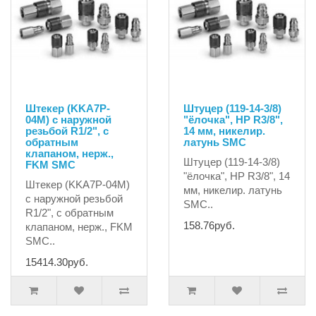
Штекер (KKA7P-
Штуцер (119-14-3/8)
04M) с наружной
"ёлочка", НР R3/8",
резьбой R1/2", с
14 мм, никелир.
обратным
латунь SMC
клапаном, нерж.,
Штуцер (119-14-3/8)
FKM SMC
"ёлочка", НР R3/8", 14
Штекер (KKA7P-04M)
мм, никелир. латунь
с наружной резьбой
SMC..
R1/2", с обратным
158.76руб.
клапаном, нерж., FKM
SMC..
15414.30руб.