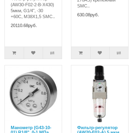
(AW30-F02-2-B-X430)
SMC..
5мкм, G1/4", -30
630.08руб.
+60C, М38X1,5 SMC..
20110.68руб.
Манометр (G43-10-
Фильтр-регулятор
01) R1/8", 0-1 MПа
(AW20-F02-A) 5 мкм,