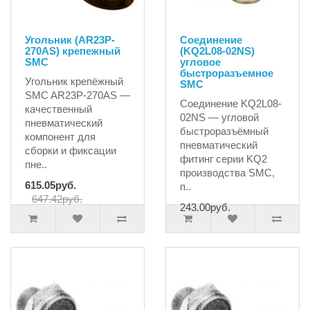
Угольник (AR23P-
Соединение
270AS) крепежный
(KQ2L08-02NS)
SMC
угловое
быстроразъемное
Угольник крепёжный
SMC
SMC AR23P-270AS —
Соединение KQ2L08-
качественный
02NS — угловой
пневматический
быстроразъёмный
компонент для
пневматический
сборки и фиксации
фитинг серии KQ2
пне..
производства SMC,
615.05руб.
п..
647.42руб.
243.00руб.