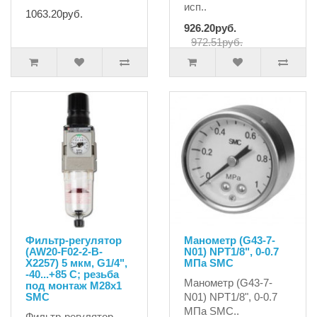
исп..
1063.20руб.
926.20руб.
972.51руб.
Фильтр-регулятор
Манометр (G43-7-
(AW20-F02-2-B-
N01) NPT1/8", 0-0.7
X2257) 5 мкм, G1/4",
MПа SMC
-40...+85 C; резьба
Манометр (G43-7-
под монтаж М28х1
SMC
N01) NPT1/8", 0-0.7
MПа SMC..
Фильтр-регулятор