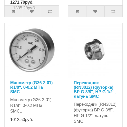
1271.70руб.
1335.29руб.
Манометр (G36-2-01)
Переходник
R1/8", 0-0.2 МПа
(RN3812) (футорка)
SMC
ВР G 3/8", НР G 1/2",
латунь SMC
Манометр (G36-2-01)
Переходник (RN3812)
R1/8", 0-0.2 МПа
(футорка) ВР G 3/8",
SMC..
НР G 1/2", латунь
1012.50руб.
SMC..