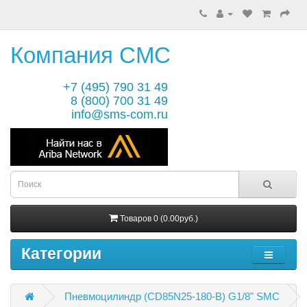
Компания СМС
+7 (495) 790 31 49
8 (800) 700 31 49
info@sms-com.ru
Товаров 0 (0.00руб.)
Категории
Пневмоцилиндр (CD85N25-180-B) G1/8" SMC