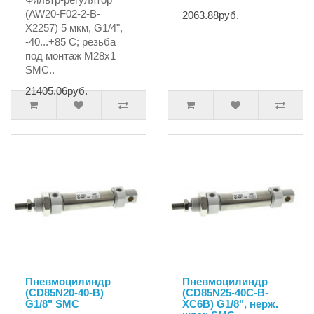
(AW20-F02-2-B-
2063.88руб.
X2257) 5 мкм, G1/4",
-40...+85 C; резьба
под монтаж М28х1
SMC..
21405.06руб.
Пневмоцилиндр
Пневмоцилиндр
(CD85N20-40-B)
(CD85N25-40C-B-
G1/8" SMC
XC6B) G1/8", нерж.