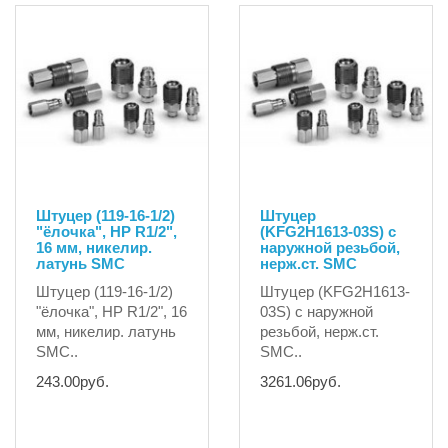
Штуцер (119-16-1/2)
Штуцер
"ёлочка", НР R1/2",
(KFG2H1613-03S) с
16 мм, никелир.
наружной резьбой,
латунь SMC
нерж.ст. SMC
Штуцер (119-16-1/2)
Штуцер (KFG2H1613-
"ёлочка", НР R1/2", 16
03S) с наружной
мм, никелир. латунь
резьбой, нерж.ст.
SMC..
SMC..
243.00руб.
3261.06руб.