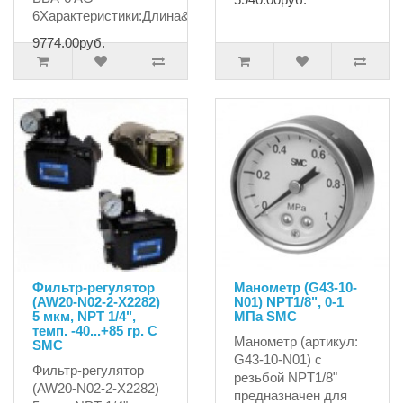
6Характеристики:Длина&n..
9774.00руб.
Фильтр-регулятор
Манометр (G43-10-
(AW20-N02-2-X2282)
N01) NPT1/8", 0-1
5 мкм, NPT 1/4",
MПа SMC
темп. -40...+85 гр. С
Манометр (артикул:
SMC
G43-10-N01) с
Фильтр-регулятор
резьбой NPT1/8"
(AW20-N02-2-X2282)
предназначен для