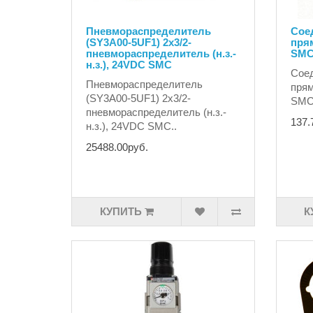
Пневмораспределитель
Сое
(SY3A00-5UF1) 2x3/2-
пря
пневмораспределитель (н.з.-
SM
н.з.), 24VDC SMC
Соед
Пневмораспределитель
пря
(SY3A00-5UF1) 2x3/2-
SMC
пневмораспределитель (н.з.-
137.
н.з.), 24VDC SMC..
25488.00руб.
КУПИТЬ
К