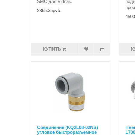
SMC для Vidnar..
подг
прои
2865.35руб.
4500
КУПИТЬ
К
Соединение (KQ2L08-02NS)
Пне
угловое быстроразъемное
L700