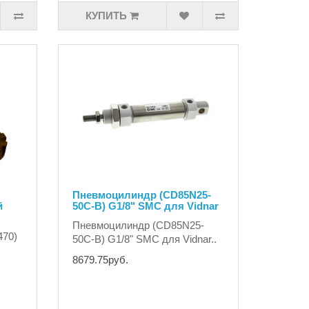
КУПИТЬ
Пневмоцилиндр (CD85N25-
й
50C-B) G1/8" SMC для Vidnar
Пневмоцилиндр (CD85N25-
470)
50C-B) G1/8" SMC для Vidnar..
8679.75руб.