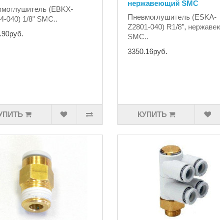
нержавеющий SMC
вмоглушитель (EBKX-
Пневмоглушитель (ESKA-
4-040) 1/8" SMC..
Z2801-040) R1/8", нержав
.90руб.
SMC..
3350.16руб.
УПИТЬ
КУПИТЬ