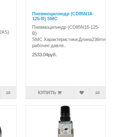
Пневмоцилиндр (CD85N16-
125-B) SMC
Пневмоцилиндр (CD85N16-125-
2AS)
B)
SMC Характеристики:Длина236mmWeight109gМа
рабочее давле..
2533.04руб.
КУПИТЬ