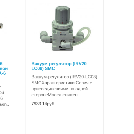
6-
Вакуум-регулятор (IRV20-
овой
LC08) SMC
A-6
Вакуум-регулятор (IRV20-LC08)
SMCХарактеристики:Серия с
-
присоединениями на одной
ой
сторонеМасса снижен..
-6
7933.14руб.
&n..