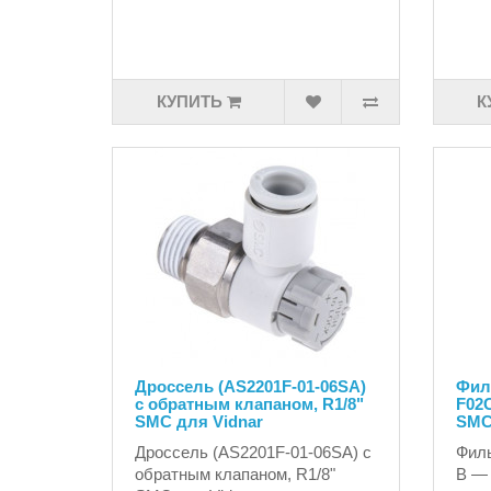
КУПИТЬ
К
Дроссель (AS2201F-01-06SA)
Фил
с обратным клапаном, R1/8"
F02C
SMC для Vidnar
SM
Дроссель (AS2201F-01-06SA) с
Филь
обратным клапаном, R1/8"
B —