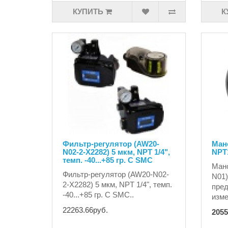
КУПИТЬ
К
Фильтр-регулятор (AW20-
Мано
N02-2-X2282) 5 мкм, NPT 1/4",
NPT1
темп. -40...+85 гр. С SMC
Мано
Фильтр-регулятор (AW20-N02-
N01)
2-X2282) 5 мкм, NPT 1/4", темп.
пред
-40...+85 гр. С SMC..
изме
22263.66руб.
2055