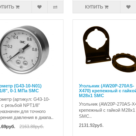
УПИТЬ
КУПИТЬ
метр (G43-10-N01)
Угольник (AW20P-270AS-
/8", 0-1 MПа SMC
X470) крепежный с гайко
М28х1 SMC
метр (артикул: G43-10-
Угольник (AW20P-270AS-X
 с резьбой NPT1/8"
крепежный с гайкой М28х1
назначен для точного
SMC..
рения давления в диапа..
2131.92руб.
.69руб.
2163.88руб.