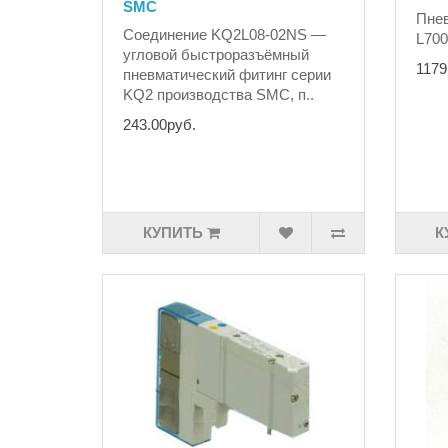
SMC
Пне
Соединение KQ2L08-02NS —
L700
угловой быстроразъёмный
1179
пневматический фитинг серии
KQ2 производства SMC, п..
243.00руб.
КУПИТЬ
К