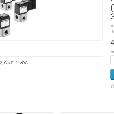
М
Н
4
Ко
2, G1/4", 24VDC