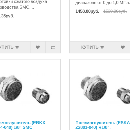
отовки сжатого воздуха
диапазоне от 0 до 1,0 МПа.
зводства SMC, ..
1458.00руб.
1530.90руб.
.36руб.
УПИТЬ
КУПИТЬ
вмоглушитель (EBKX-
Пневмоглушитель (ESKA
4-040) 1/8" SMC
Z2801-040) R1/8",