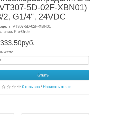
(VT307-5D-02F-XBN01)
3/2, G1/4", 24VDC
одель: VT307-5D-02F-XBN01
аличие: Pre-Order
333.50руб.
личество
Купить
0 отзывов
/
Написать отзыв