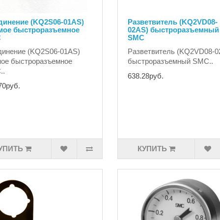
динение (KQ2S06-01AS)
Разветвитель (KQ2VD08-
мое быстроразъемное
02AS) быстроразъемный
C
SMC
инение (KQ2S06-01AS)
Разветвитель (KQ2VD08-0
мое быстроразъемное
быстроразъемный SMC..
..
638.28руб.
70руб.
УПИТЬ
КУПИТЬ