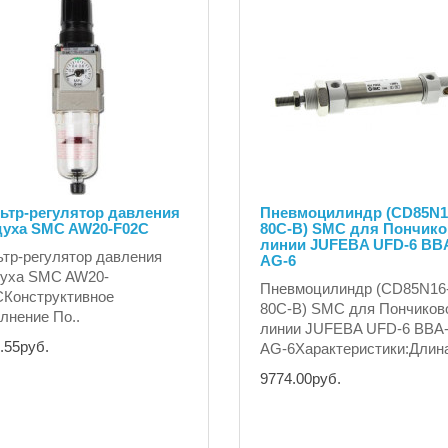
ьтр-регулятор давления
Пневмоцилиндр (CD85N1
духа SMC AW20-F02С
80C-B) SMC для Пончик
линии JUFEBA UFD-6 BB
тр-регулятор давления
AG-6
духа SMC AW20-
Пневмоцилиндр (CD85N16
Конструктивное
80C-B) SMC для Пончиков
лнение По..
линии JUFEBA UFD-6 BBA
.55руб.
AG-6Характеристики:Длина
9774.00руб.