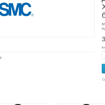
М
Н
3
Ко
й