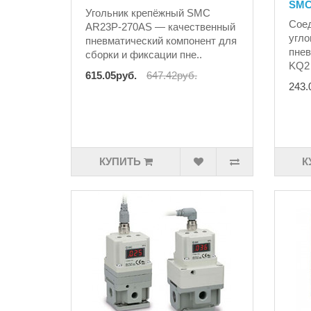
SM
Угольник крепёжный SMC
Сое
AR23P-270AS — качественный
угло
пневматический компонент для
пнев
сборки и фиксации пне..
KQ2 
615.05руб.
647.42руб.
243.
КУПИТЬ
К