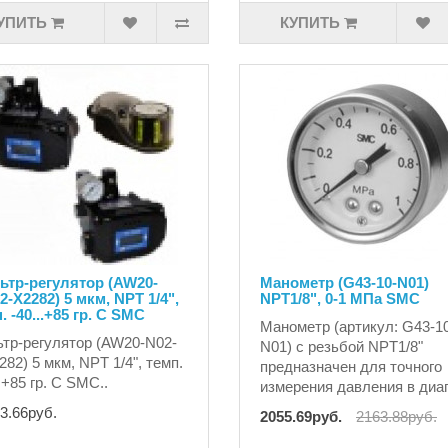
УПИТЬ
КУПИТЬ
ьтр-регулятор (AW20-
Манометр (G43-10-N01)
2-X2282) 5 мкм, NPT 1/4",
NPT1/8", 0-1 MПа SMC
. -40...+85 гр. С SMC
Манометр (артикул: G43-1
тр-регулятор (AW20-N02-
N01) с резьбой NPT1/8"
282) 5 мкм, NPT 1/4", темп.
предназначен для точного
..+85 гр. С SMC..
измерения давления в диап
3.66руб.
2055.69руб.
2163.88руб.