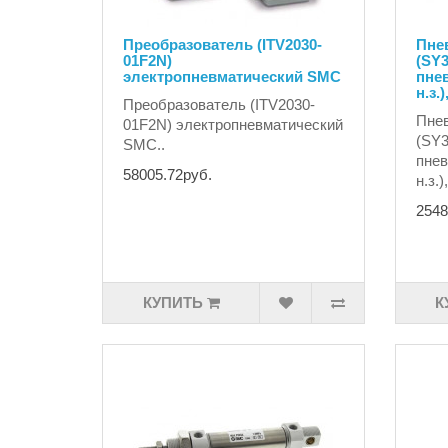
Преобразователь (ITV2030-
Пне
01F2N)
(SY3
электропневматический SMC
пнев
н.з.
Преобразователь (ITV2030-
Пне
01F2N) электропневматический
(SY3
SMC..
пнев
58005.72руб.
н.з.
2548
КУПИТЬ
К