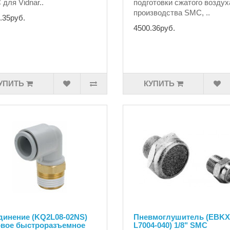
для Vidnar..
подготовки сжатого воздух
производства SMC, ..
.35руб.
4500.36руб.
УПИТЬ
КУПИТЬ
динение (KQ2L08-02NS)
Пневмоглушитель (EBKX
овое быстроразъемное
L7004-040) 1/8" SMC