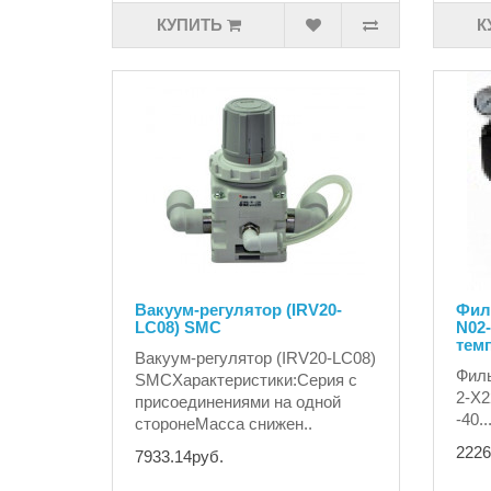
КУПИТЬ
К
Вакуум-регулятор (IRV20-
Фил
LC08) SMC
N02-
темп
Вакуум-регулятор (IRV20-LC08)
Филь
SMCХарактеристики:Серия с
2-X2
присоединениями на одной
-40.
сторонеМасса снижен..
2226
7933.14руб.