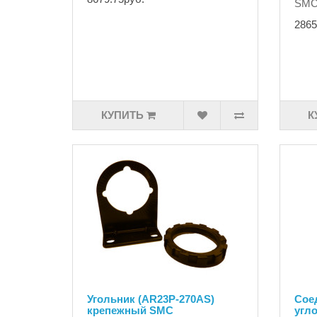
SMC 
2865
КУПИТЬ
К
Угольник (AR23P-270AS)
Сое
крепежный SMC
угл