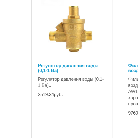
Регулятор давления воды
Фил
(0,1-1 Ba)
воз
Регулятор давления воды (0,1-
Филь
1 Ba)..
воз
AW1
2519.34руб.
хара
проп
9760