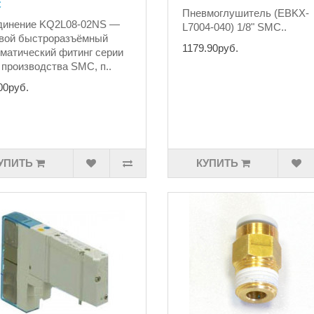
C
Пневмоглушитель (EBKX-
динение KQ2L08-02NS —
L7004-040) 1/8" SMC..
вой быстроразъёмный
1179.90руб.
матический фитинг серии
производства SMC, п..
00руб.
УПИТЬ
КУПИТЬ