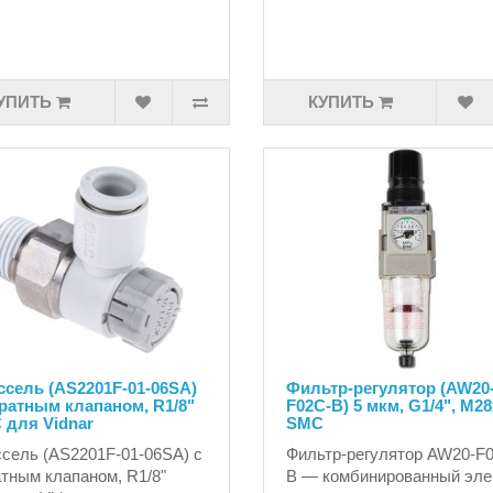
УПИТЬ
КУПИТЬ
сель (AS2201F-01-06SA)
Фильтр-регулятор (AW20
ратным клапаном, R1/8"
F02C-B) 5 мкм, G1/4", M28
 для Vidnar
SMC
сель (AS2201F-01-06SA) с
Фильтр-регулятор AW20-F
тным клапаном, R1/8"
B — комбинированный эле