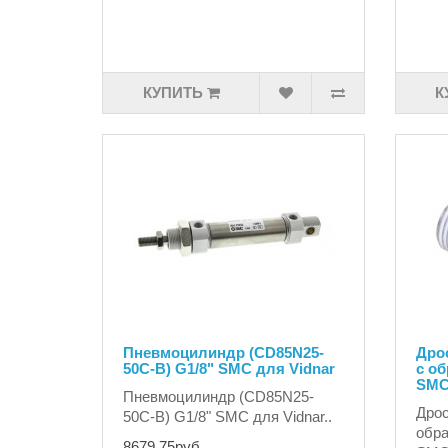
КУПИТЬ
К
Пневмоцилиндр (CD85N25-
Дрос
50C-B) G1/8" SMC для Vidnar
с об
SMC
Пневмоцилиндр (CD85N25-
Дрос
50C-B) G1/8" SMC для Vidnar..
обра
8679.75руб.