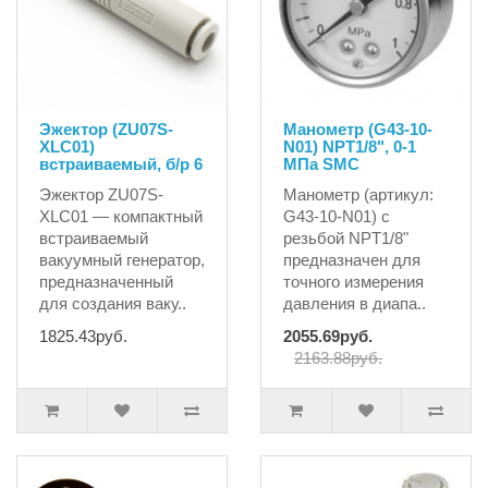
Эжектор (ZU07S-
Манометр (G43-10-
XLC01)
N01) NPT1/8", 0-1
встраиваемый, б/р 6
MПа SMC
Эжектор ZU07S-
Манометр (артикул:
XLC01 — компактный
G43-10-N01) с
встраиваемый
резьбой NPT1/8"
вакуумный генератор,
предназначен для
предназначенный
точного измерения
для создания ваку..
давления в диапа..
1825.43руб.
2055.69руб.
2163.88руб.