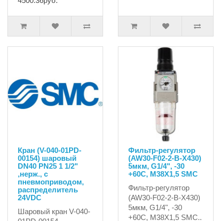
4500.36руб.
Кран (V-040-01PD-
Фильтр-регулятор
00154) шаровый
(AW30-F02-2-B-X430)
DN40 PN25 1 1/2"
5мкм, G1/4", -30
,нерж., c
+60C, М38X1,5 SMC
пневмоприводом,
Фильтр-регулятор
распределитель
24VDC
(AW30-F02-2-B-X430)
5мкм, G1/4", -30
Шаровый кран V-040-
+60C, М38X1,5 SMC..