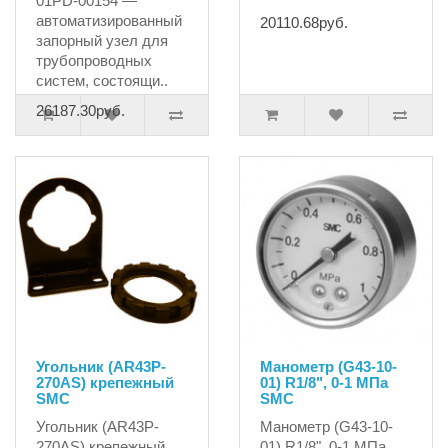
01PD-00154 —
автоматизированный
20110.68руб.
запорный узел для
трубопроводных
систем, состоящи..
26187.30руб.
Угольник (AR43P-
Манометр (G43-10-
270AS) крепежный
01) R1/8", 0-1 MПа
SMC
SMC
Угольник (AR43P-
Манометр (G43-10-
270AS) крепежный
01) R1/8", 0-1 MПа