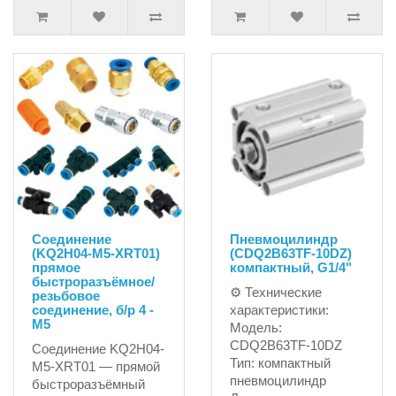
Соединение
Пневмоцилиндр
(KQ2H04-M5-XRT01)
(CDQ2B63TF-10DZ)
прямое
компактный, G1/4"
быстроразъёмное/
⚙ Технические
резьбовое
соединение, б/р 4 -
характеристики:
M5
Модель:
CDQ2B63TF-10DZ
Соединение KQ2H04-
Тип: компактный
M5-XRT01 — прямой
пневмоцилиндр
быстроразъёмный