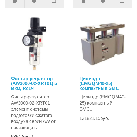
Фильтр-регулятор
Цилиндр
(AW3000-02-XRT01) 5
(EMGQM40-25)
мкм, Rc1/4"
компактный SMC
Фильтр-регулятор
Цилиндр (EMGQM40-
AW3000-02-XRT01 —
25) компактный
элемент системы
SMC..
подготовки сжатого
121821.15руб.
воздуха серии AW от
производит..
5364.95руб.