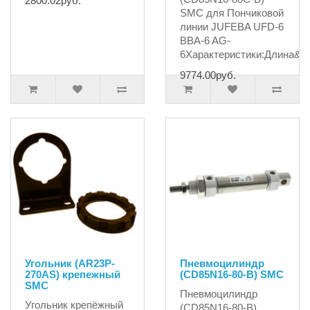
2800.02руб.
SMC для Пончиковой
линии JUFEBA UFD-6
BBA-6 AG-
6Характеристики:Длина&n.
9774.00руб.
Угольник (AR23P-
Пневмоцилиндр
270AS) крепежный
(CD85N16-80-B) SMC
SMC
Пневмоцилиндр
Угольник крепёжный
(CD85N16-80-B)