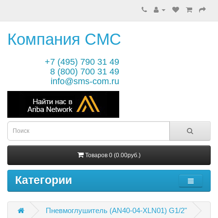
Компания СМС
+7 (495) 790 31 49
8 (800) 700 31 49
info@sms-com.ru
Товаров 0 (0.00руб.)
Категории
Пневмоглушитель (AN40-04-XLN01) G1/2"