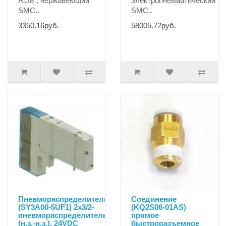
R1/8", нержавеющий
электропневматический
SMC..
SMC..
3350.16руб.
58005.72руб.
Пневмораспределитель
Соединение
(SY3A00-5UF1) 2x3/2-
(KQ2S06-01AS)
пневмораспределитель
прямое
(н.з.-н.з.), 24VDC
быстроразъемное