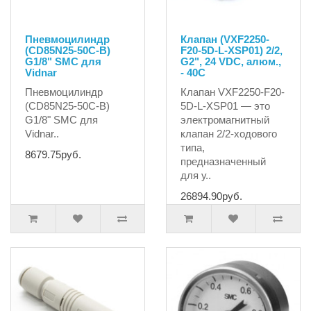
Пневмоцилиндр
Клапан (VXF2250-
(CD85N25-50C-B)
F20-5D-L-XSP01) 2/2,
G1/8" SMC для
G2", 24 VDC, алюм.,
Vidnar
- 40C
Пневмоцилиндр
Клапан VXF2250-F20-
(CD85N25-50C-B)
5D-L-XSP01 — это
G1/8" SMC для
электромагнитный
Vidnar..
клапан 2/2-ходового
типа,
8679.75руб.
предназначенный
для у..
26894.90руб.