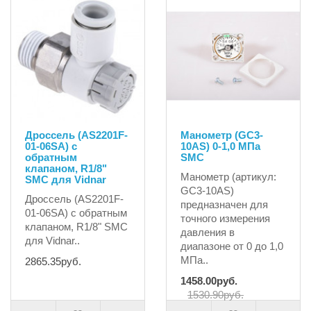
Дроссель (AS2201F-
Манометр (GC3-
01-06SA) с
10AS) 0-1,0 МПа
обратным
SMC
клапаном, R1/8"
Манометр (артикул:
SMC для Vidnar
GC3-10AS)
Дроссель (AS2201F-
предназначен для
01-06SA) с обратным
точного измерения
клапаном, R1/8" SMC
давления в
для Vidnar..
диапазоне от 0 до 1,0
МПа..
2865.35руб.
1458.00руб.
1530.90руб.