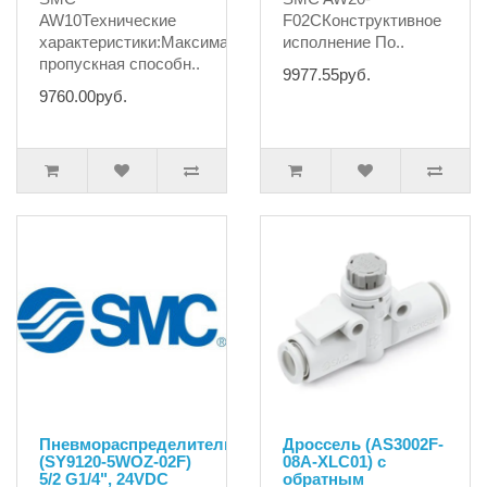
AW10Технические
F02СКонструктивное
характеристики:Максимальная
исполнение По..
пропускная способн..
9977.55руб.
9760.00руб.
Пневмораспределитель
Дроссель (AS3002F-
(SY9120-5WOZ-02F)
08A-XLC01) с
5/2 G1/4", 24VDC
обратным