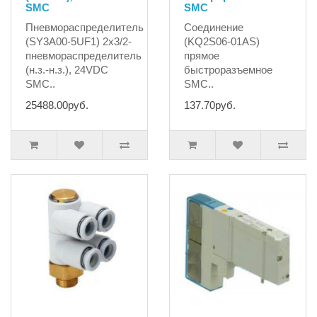
SMC
SMC
Пневмораспределитель
Соединение
(SY3A00-5UF1) 2x3/2-
(KQ2S06-01AS)
пневмораспределитель
прямое
(н.з.-н.з.), 24VDC
быстроразъемное
SMC..
SMC..
25488.00руб.
137.70руб.