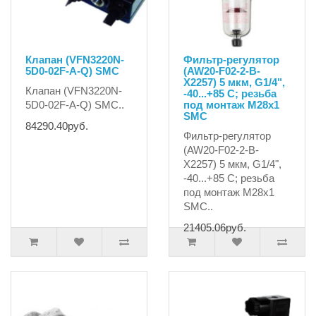
Клапан (VFN3220N-
Фильтр-регулятор
5D0-02F-A-Q) SMC
(AW20-F02-2-B-
X2257) 5 мкм, G1/4",
Клапан (VFN3220N-
-40...+85 C; резьба
5D0-02F-A-Q) SMC..
под монтаж М28х1
SMC
84290.40руб.
Фильтр-регулятор
(AW20-F02-2-B-
X2257) 5 мкм, G1/4",
-40...+85 C; резьба
под монтаж М28х1
SMC..
21405.06руб.