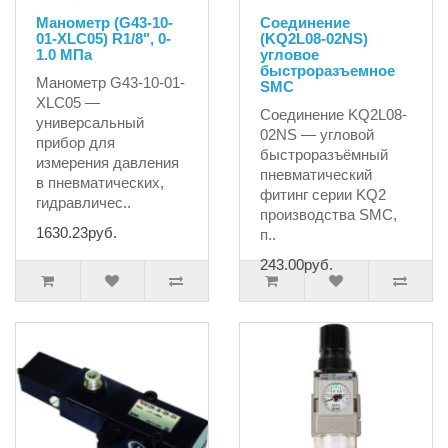
Манометр (G43-10-
Соединение
01-XLC05) R1/8", 0-
(KQ2L08-02NS)
1.0 MПа
угловое
быстроразъемное
Манометр G43-10-01-
SMC
XLC05 —
Соединение KQ2L08-
универсальный
02NS — угловой
прибор для
быстроразъёмный
измерения давления
пневматический
в пневматических,
фитинг серии KQ2
гидравличес..
производства SMC,
1630.23руб.
п..
243.00руб.