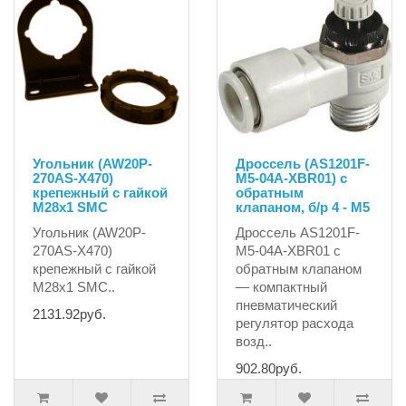
Угольник (AW20P-
Дроссель (AS1201F-
270AS-X470)
M5-04A-XBR01) с
крепежный с гайкой
обратным
М28х1 SMC
клапаном, б/р 4 - М5
Угольник (AW20P-
Дроссель AS1201F-
270AS-X470)
M5-04A-XBR01 с
крепежный с гайкой
обратным клапаном
М28х1 SMC..
— компактный
пневматический
2131.92руб.
регулятор расхода
возд..
902.80руб.