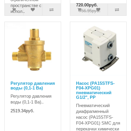
720.00руб.
пространстве с
756.95руб.
испол..
233.33руб.
Регулятор давления
Насос (PA15STFS-
воды (0,1-1 Ba)
F04-XPG01)
пневматический
Регулятор давления
G1/2", PP
воды (0,1-1 Ba)..
Пневматический
2519.34руб.
диафрагменный
насос (PA15STFS-
F04-XPG01) SMC для
перекачки химически