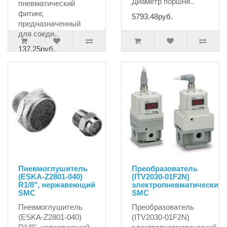
Диаметр поршня..
пневматический
фитинг,
5793.48руб.
предназначенный
для соеди..
137.25руб.
Пневмоглушитель
Преобразователь
(ESKA-Z2801-040)
(ITV2030-01F2N)
R1/8", нержавеющий
электропневматический
SMC
SMC
Пневмоглушитель
Преобразователь
(ESKA-Z2801-040)
(ITV2030-01F2N)