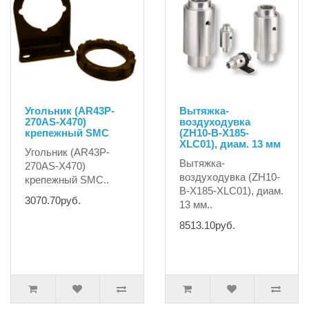
Угольник (AR43P-
Вытяжка-
270AS-X470)
воздуходувка
крепежный SMC
(ZH10-B-X185-
XLC01), диам. 13 мм
Угольник (AR43P-
Вытяжка-
270AS-X470)
воздуходувка (ZH10-
крепежный SMC..
B-X185-XLC01), диам.
3070.70руб.
13 мм..
8513.10руб.