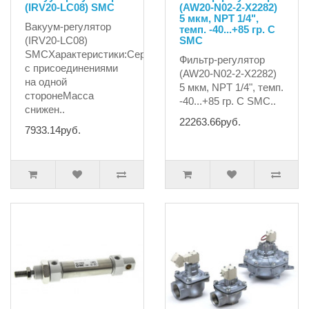
(IRV20-LC08) SMC
(AW20-N02-2-X2282)
5 мкм, NPT 1/4",
Вакуум-регулятор
темп. -40...+85 гр. С
(IRV20-LC08)
SMC
SMCХарактеристики:Серия
Фильтр-регулятор
с присоединениями
(AW20-N02-2-X2282)
на одной
5 мкм, NPT 1/4", темп.
сторонеМасса
-40...+85 гр. С SMC..
снижен..
22263.66руб.
7933.14руб.