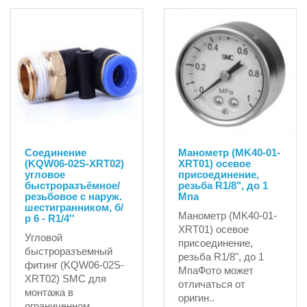
Соединение
Манометр (MK40-01-
(KQW06-02S-XRT02)
XRT01) осевое
угловое
присоединение,
быстроразъёмное/
резьба R1/8", до 1
резьбовое с наруж.
Мпа
шестигранником, б/
Манометр (MK40-01-
р 6 - R1/4''
XRT01) осевое
Угловой
присоединение,
быстроразъемный
резьба R1/8", до 1
фитинг (KQW06-02S-
МпаФото может
XRT02) SMC для
отличаться от
монтажа в
оригин..
ограниченном