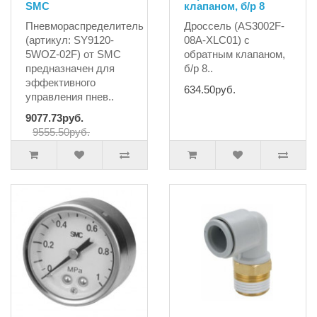
SMC
клапаном, б/р 8
Пневмораспределитель
Дроссель (AS3002F-
(артикул: SY9120-
08A-XLC01) с
5WOZ-02F) от SMC
обратным клапаном,
предназначен для
б/р 8..
эффективного
634.50руб.
управления пнев..
9077.73руб.
9555.50руб.