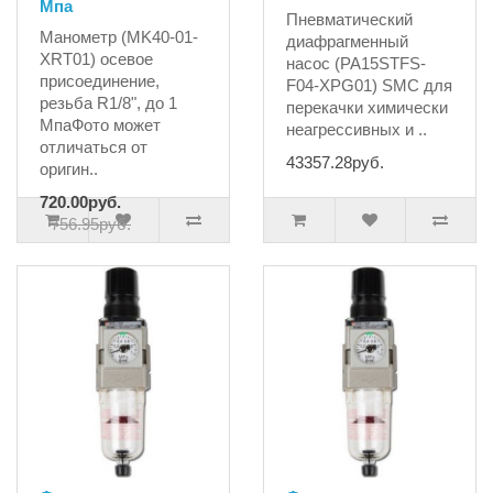
Мпа
Пневматический
Манометр (MK40-01-
диафрагменный
XRT01) осевое
насос (PA15STFS-
присоединение,
F04-XPG01) SMC для
резьба R1/8", до 1
перекачки химически
МпаФото может
неагрессивных и ..
отличаться от
43357.28руб.
оригин..
720.00руб.
756.95руб.