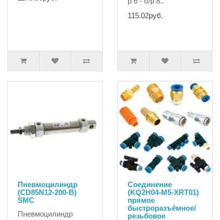
р 6 - б/р 8..
115.02руб.
Пневмоцилиндр
Соединение
(CD85N12-200-B)
(KQ2H04-M5-XRT01)
SMC
прямое
быстроразъёмное/
Пневмоцилиндр
резьбовое