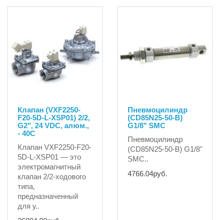
Клапан (VXF2250-
Пневмоцилиндр
F20-5D-L-XSP01) 2/2,
(CD85N25-50-B)
G2", 24 VDC, алюм.,
G1/8" SMC
- 40C
Пневмоцилиндр
Клапан VXF2250-F20-
(CD85N25-50-B) G1/8"
5D-L-XSP01 — это
SMC..
электромагнитный
4766.04руб.
клапан 2/2-ходового
типа,
предназначенный
для у..