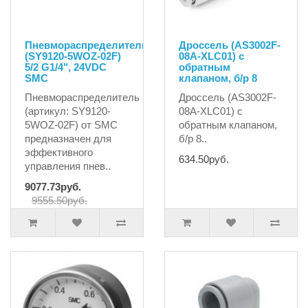
Пневмораспределитель
Дроссель (AS3002F-
(SY9120-5WOZ-02F)
08A-XLC01) с
5/2 G1/4", 24VDC
обратным
SMC
клапаном, б/р 8
Пневмораспределитель
Дроссель (AS3002F-
(артикул: SY9120-
08A-XLC01) с
5WOZ-02F) от SMC
обратным клапаном,
предназначен для
б/р 8..
эффективного
634.50руб.
управления пнев..
9077.73руб.
9555.50руб.