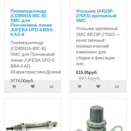
Пневмоцилиндр
Угольник (AR23P-
(CD85N16-80C-B)
270AS) крепежный
SMC для
SMC
Пончиковой линии
Угольник крепёжный
JUFEBA UFD-6 BBA-
6 AG-6
SMC AR23P-270AS —
качественный
Пневмоцилиндр
пневматический
(CD85N16-80C-B)
компонент для
SMC для Пончиковой
сборки и фиксации
линии JUFEBA UFD-6
пне..
BBA-6 AG-
6Характеристики:Длина&n..
615.05руб.
647.42руб.
9774.00руб.