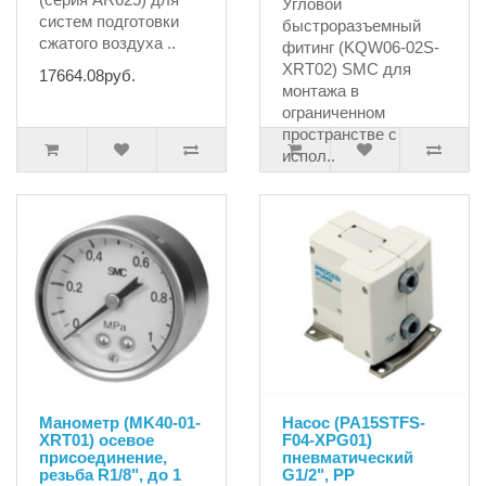
Угловой
систем подготовки
быстроразъемный
сжатого воздуха ..
фитинг (KQW06-02S-
XRT02) SMC для
17664.08руб.
монтажа в
ограниченном
пространстве с
испол..
233.33руб.
Манометр (MK40-01-
Насос (PA15STFS-
XRT01) осевое
F04-XPG01)
присоединение,
пневматический
резьба R1/8", до 1
G1/2", PP