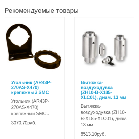
Рекомендуемые товары
Угольник (AR43P-
Вытяжка-
270AS-X470)
воздуходувка
крепежный SMC
(ZH10-B-X185-
XLC01), диам. 13 мм
Угольник (AR43P-
Вытяжка-
270AS-X470)
воздуходувка (ZH10-
крепежный SMC..
B-X185-XLC01), диам.
3070.70руб.
13 мм..
8513.10руб.