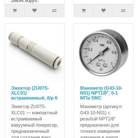
26894.90руб.
Эжектор (ZU07S-
Манометр (G43-10-
XLC01)
N01) NPT1/8", 0-1
встраиваемый, б/р 6
MПа SMC
Эжектор ZU07S-
Манометр (артикул:
XLC01 — компактный
G43-10-N01) с
встраиваемый
резьбой NPT1/8"
вакуумный генератор,
предназначен для
предназначенный
точного измерения
для создания ваку..
давления в диапа..