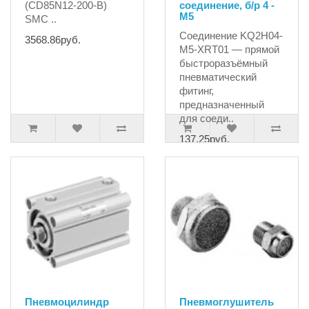
(CD85N12-200-B)
соединение, б/р 4 -
M5
SMC ..
Соединение KQ2H04-
3568.86руб.
M5-XRT01 — прямой
быстроразъёмный
пневматический
фитинг,
предназначенный
для соеди..
137.25руб.
Пневмоцилиндр
Пневмоглушитель