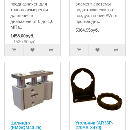
предназначен для
элемент системы
точного измерения
подготовки сжатого
давления в
воздуха серии AW от
диапазоне от 0 до 1,0
производит..
МПа..
5364.95руб.
1458.00руб.
1530.90руб.
Цилиндр
Угольник (AR33P-
(EMGQM40-25)
270AS-X470)