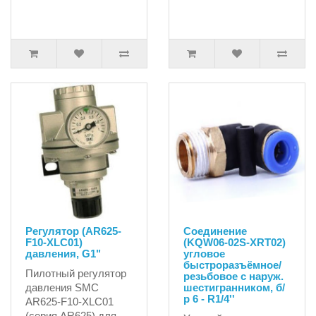
Регулятор (AR625-
Соединение
F10-XLC01)
(KQW06-02S-XRT02)
давления, G1"
угловое
быстроразъёмное/
Пилотный регулятор
резьбовое с наруж.
давления SMC
шестигранником, б/
р 6 - R1/4''
AR625-F10-XLC01
(серия AR625) для