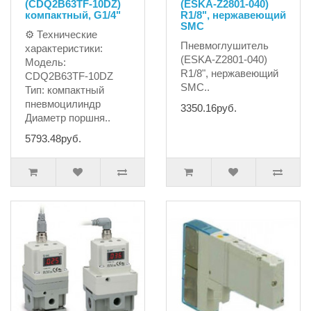
(CDQ2B63TF-10DZ)
(ESKA-Z2801-040)
компактный, G1/4"
R1/8", нержавеющий
SMC
⚙ Технические
Пневмоглушитель
характеристики:
(ESKA-Z2801-040)
Модель:
R1/8", нержавеющий
CDQ2B63TF-10DZ
SMC..
Тип: компактный
пневмоцилиндр
3350.16руб.
Диаметр поршня..
5793.48руб.