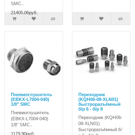
SMC..
21405.06руб.
Пневмоглушитель
Переходник
(EBKX-L7004-040)
(KQH06-08-XLN01)
1/8" SMC
быстроразъёмный
б/р 6 - б/р 8
Пневмоглушитель
Переходник (KQH06-
(EBKX-L7004-040)
08-XLN01)
1/8" SMC..
быстроразъёмный б/
1179.90руб.