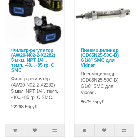
Фильтр-регулятор
Пневмоцилиндр
(AW20-N02-2-X2282)
(CD85N25-50C-B)
5 мкм, NPT 1/4",
G1/8" SMC для
темп. -40...+85 гр. С
Vidnar
SMC
Пневмоцилиндр
Фильтр-регулятор
(CD85N25-50C-B)
(AW20-N02-2-X2282)
G1/8" SMC для
5 мкм, NPT 1/4", темп.
Vidnar..
-40...+85 гр. С SMC..
8679.75руб.
22263.66руб.