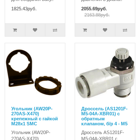
1825.43руб.
2055.69руб.
2163.88руб.
Угольник (AW20P-
Дроссель (AS1201F-
270AS-X470)
M5-04A-XBR01) с
крепежный с гайкой
обратным
М28х1 SMC
клапаном, б/р 4 - М5
Угольник (AW20P-
Дроссель AS1201F-
270AS-X470)
M5-04A-XBR01 с