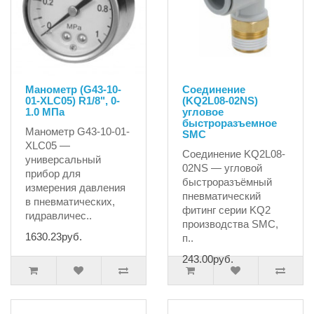
Манометр (G43-10-
Соединение
01-XLC05) R1/8", 0-
(KQ2L08-02NS)
1.0 MПа
угловое
быстроразъемное
Манометр G43-10-01-
SMC
XLC05 —
Соединение KQ2L08-
универсальный
02NS — угловой
прибор для
быстроразъёмный
измерения давления
пневматический
в пневматических,
фитинг серии KQ2
гидравличес..
производства SMC,
1630.23руб.
п..
243.00руб.