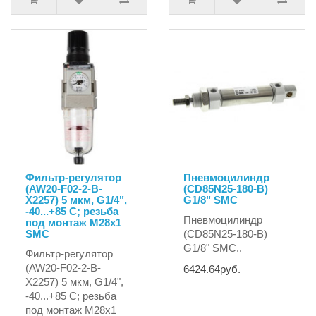
Фильтр-регулятор
Пневмоцилиндр
(AW20-F02-2-B-
(CD85N25-180-B)
X2257) 5 мкм, G1/4",
G1/8" SMC
-40...+85 C; резьба
Пневмоцилиндр
под монтаж М28х1
SMC
(CD85N25-180-B)
G1/8" SMC..
Фильтр-регулятор
(AW20-F02-2-B-
6424.64руб.
X2257) 5 мкм, G1/4",
-40...+85 C; резьба
под монтаж М28х1