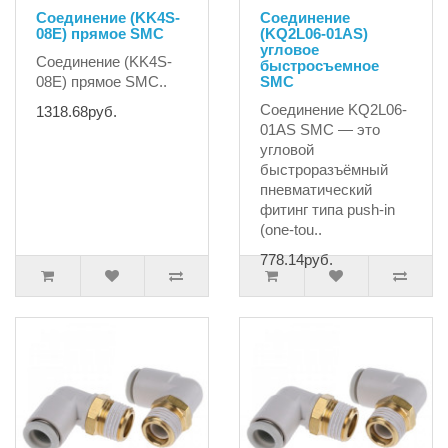
Соединение (KK4S-
Соединение
08E) прямое SMC
(KQ2L06-01AS)
угловое
Соединение (KK4S-
быстросъемное
08E) прямое SMC..
SMC
Соединение KQ2L06-
1318.68руб.
01AS SMC — это
угловой
быстроразъёмный
пневматический
фитинг типа push-in
(one-tou..
778.14руб.