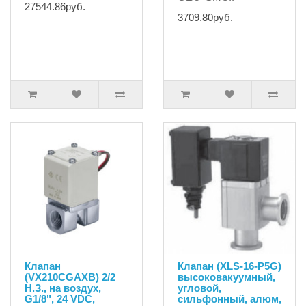
27544.86руб.
3709.80руб.
Клапан
Клапан (XLS-16-P5G)
(VX210CGAXB) 2/2
высоковакуумный,
Н.З., на воздух,
угловой,
G1/8", 24 VDC,
сильфонный, алюм,