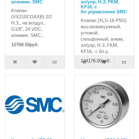
алюмин. SMC
эл/упр, Н.З, FKM,
KF16, с
Клапан
бл.управления SMC
(VX210CGAXB) 2/2
Клапан (XLS-16-P5G)
Н.З., на воздух,
высоковакуумный,
G1/8", 24 VDC,
угловой,
алюмин. SMC..
сильфонный, алюм,
10768.58руб.
эл/упр, Н.З, FKM,
KF16, с бл.у..
124176.00руб.