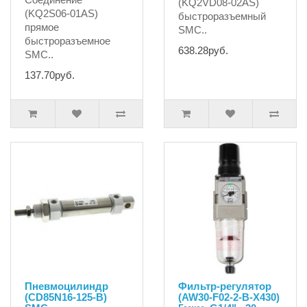
(KQ2VD08-02AS)
(KQ2S06-01AS)
быстроразъемный
прямое
SMC..
быстроразъемное
638.28руб.
SMC..
137.70руб.
Пневмоцилиндр
Фильтр-регулятор
(CD85N16-125-B)
(AW30-F02-2-B-X430)