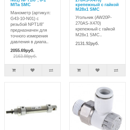
MПа SMC
крепежный с гайкой
М28х1 SMC
Манометр (артикул:
Угольник (AW20P-
G43-10-N01) с
270AS-X470)
резьбой NPT1/8"
крепежный с гайкой
предназначен для
М28х1 SMC..
точного измерения
давления в диапа..
2131.92руб.
2055.69руб.
2163.88руб.