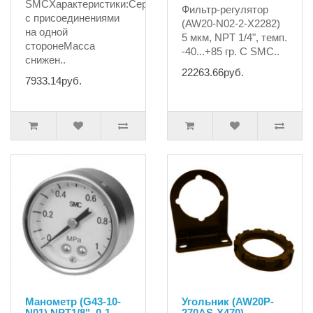
SMCХарактеристики:Серия
Фильтр-регулятор
с присоединениями
(AW20-N02-2-X2282)
на одной
5 мкм, NPT 1/4", темп.
сторонеМасса
-40...+85 гр. С SMC..
снижен..
22263.66руб.
7933.14руб.
Манометр (G43-10-
Угольник (AW20P-
N01) NPT1/8", 0-1
270AS-X470)