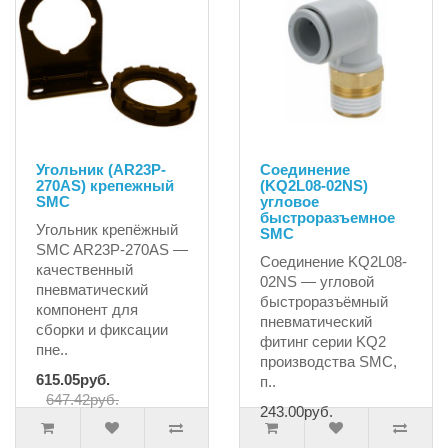
Угольник (AR23P-
Соединение
270AS) крепежный
(KQ2L08-02NS)
SMC
угловое
быстроразъемное
Угольник крепёжный
SMC
SMC AR23P-270AS —
Соединение KQ2L08-
качественный
02NS — угловой
пневматический
быстроразъёмный
компонент для
пневматический
сборки и фиксации
фитинг серии KQ2
пне..
производства SMC,
615.05руб.
п..
647.42руб.
243.00руб.