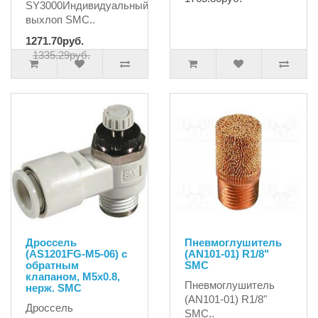
SY3000Индивидуальный
выхлоп SMC..
1271.70руб.
1335.29руб.
Дроссель
Пневмоглушитель
(AS1201FG-M5-06) с
(AN101-01) R1/8"
обратным
SMC
клапаном, М5х0.8,
Пневмоглушитель
нерж. SMC
(AN101-01) R1/8"
Дроссель
SMC..