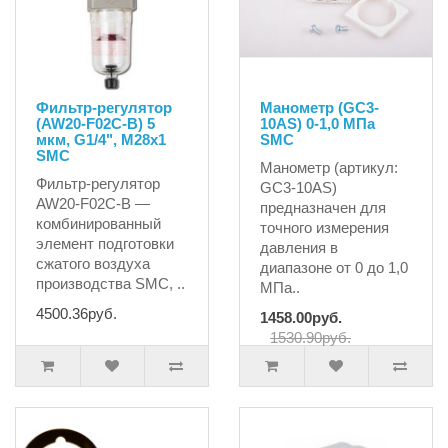
Фильтр-регулятор
Манометр (GC3-
(AW20-F02C-B) 5
10AS) 0-1,0 МПа
мкм, G1/4", M28x1
SMC
SMC
Манометр (артикул:
Фильтр-регулятор
GC3-10AS)
AW20-F02C-B —
предназначен для
комбинированный
точного измерения
элемент подготовки
давления в
сжатого воздуха
диапазоне от 0 до 1,0
производства SMC, ..
МПа..
4500.36руб.
1458.00руб.
1530.90руб.