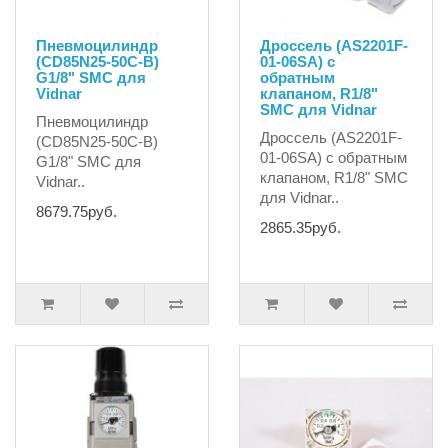
Пневмоцилиндр
Дроссель (AS2201F-
(CD85N25-50C-B)
01-06SA) с
G1/8" SMC для
обратным
Vidnar
клапаном, R1/8"
SMC для Vidnar
Пневмоцилиндр
Дроссель (AS2201F-
(CD85N25-50C-B)
01-06SA) с обратным
G1/8" SMC для
клапаном, R1/8" SMC
Vidnar..
для Vidnar..
8679.75руб.
2865.35руб.