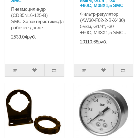
SMC
5мкм, G1/4", -30
+60C, М38X1,5 SMC
Пневмоцилиндр
Фильтр-регулятор
(CD85N16-125-B)
(AW30-F02-2-B-X430)
SMC Характеристики:Длина236mmWeight109gМаксимальн
5мкм, G1/4", -30
рабочее давле..
+60C, М38X1,5 SMC..
2533.04руб.
20110.68руб.