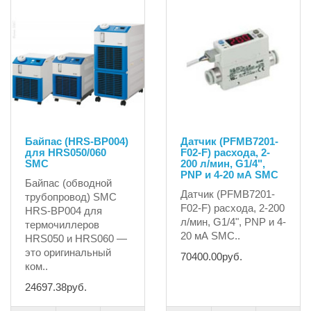
Байпас (HRS-BP004)
Датчик (PFMB7201-
для HRS050/060
F02-F) расхода, 2-
SMC
200 л/мин, G1/4",
PNP и 4-20 мА SMC
Байпас (обводной
Датчик (PFMB7201-
трубопровод) SMC
F02-F) расхода, 2-200
HRS-BP004 для
л/мин, G1/4", PNP и 4-
термочиллеров
20 мА SMC..
HRS050 и HRS060 —
это оригинальный
70400.00руб.
ком..
24697.38руб.