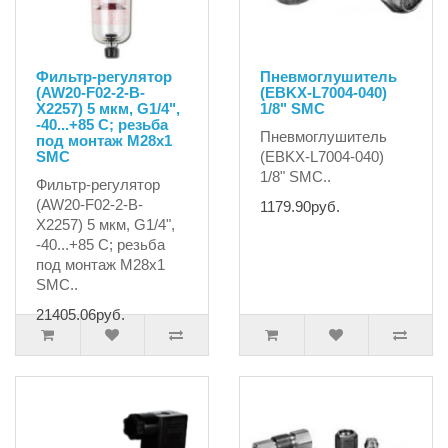
Фильтр-регулятор
Пневмоглушитель
(AW20-F02-2-B-
(EBKX-L7004-040)
X2257) 5 мкм, G1/4",
1/8" SMC
-40...+85 C; резьба
Пневмоглушитель
под монтаж М28х1
SMC
(EBKX-L7004-040)
1/8" SMC..
Фильтр-регулятор
(AW20-F02-2-B-
1179.90руб.
X2257) 5 мкм, G1/4",
-40...+85 C; резьба
под монтаж М28х1
SMC..
21405.06руб.