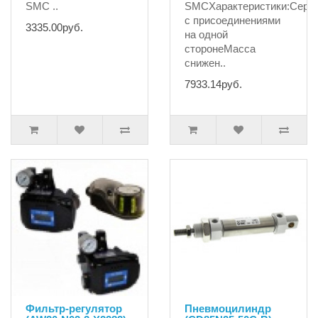
SMC ..
SMCХарактеристики:Сери
с присоединениями
3335.00руб.
на одной
сторонеМасса
снижен..
7933.14руб.
Фильтр-регулятор
Пневмоцилиндр