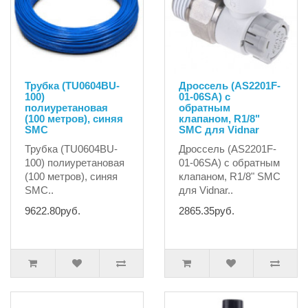
Трубка (TU0604BU-
Дроссель (AS2201F-
100)
01-06SA) с
полиуретановая
обратным
(100 метров), синяя
клапаном, R1/8"
SMC
SMC для Vidnar
Трубка (TU0604BU-
Дроссель (AS2201F-
100) полиуретановая
01-06SA) с обратным
(100 метров), синяя
клапаном, R1/8" SMC
SMC..
для Vidnar..
9622.80руб.
2865.35руб.