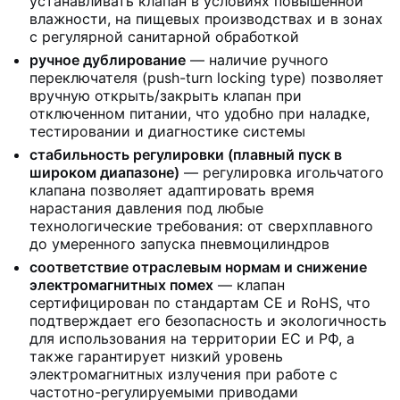
устанавливать клапан в условиях повышенной
влажности, на пищевых производствах и в зонах
с регулярной санитарной обработкой
ручное дублирование
— наличие ручного
переключателя (push-turn locking type) позволяет
вручную открыть/закрыть клапан при
отключенном питании, что удобно при наладке,
тестировании и диагностике системы
стабильность регулировки (плавный пуск в
широком диапазоне)
— регулировка игольчатого
клапана позволяет адаптировать время
нарастания давления под любые
технологические требования: от сверхплавного
до умеренного запуска пневмоцилиндров
соответствие отраслевым нормам и снижение
электромагнитных помех
— клапан
сертифицирован по стандартам CE и RoHS, что
подтверждает его безопасность и экологичность
для использования на территории ЕС и РФ, а
также гарантирует низкий уровень
электромагнитных излучения при работе с
частотно-регулируемыми приводами