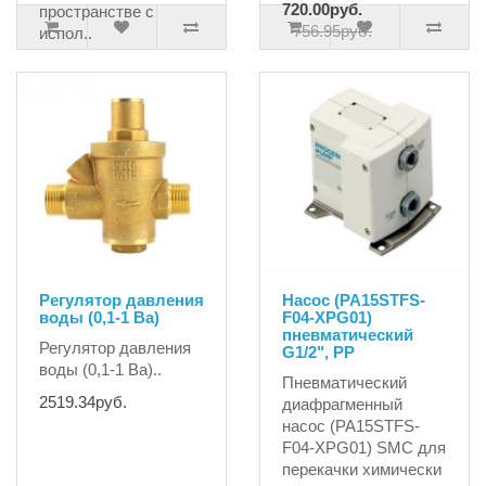
720.00руб.
пространстве с
756.95руб.
испол..
233.33руб.
Регулятор давления
Насос (PA15STFS-
воды (0,1-1 Ba)
F04-XPG01)
пневматический
Регулятор давления
G1/2", PP
воды (0,1-1 Ba)..
Пневматический
2519.34руб.
диафрагменный
насос (PA15STFS-
F04-XPG01) SMC для
перекачки химически