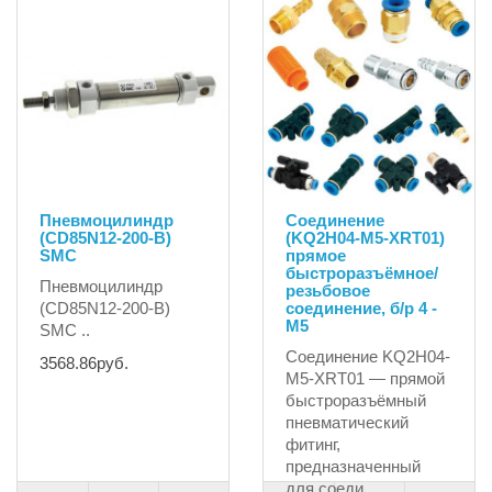
Пневмоцилиндр
Соединение
(CD85N12-200-B)
(KQ2H04-M5-XRT01)
SMC
прямое
быстроразъёмное/
Пневмоцилиндр
резьбовое
(CD85N12-200-B)
соединение, б/р 4 -
M5
SMC ..
Соединение KQ2H04-
3568.86руб.
M5-XRT01 — прямой
быстроразъёмный
пневматический
фитинг,
предназначенный
для соеди..