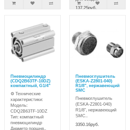
137.25руб.
Пневмоцилиндр
Пневмоглушитель
(CDQ2B63TF-10DZ)
(ESKA-Z2801-040)
компактный, G1/4"
R1/8", нержавеющий
SMC
⚙ Технические
Пневмоглушитель
характеристики:
(ESKA-Z2801-040)
Модель:
R1/8", нержавеющий
CDQ2B63TF-10DZ
SMC..
Тип: компактный
пневмоцилиндр
3350.16руб.
Диаметр поршня..