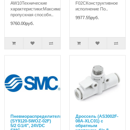
AW10Технические
F02СКонструктивное
характеристики:Максимальная
исполнение По..
пропускная способн..
9977.55руб.
9760.00руб.
Пневмораспределитель
Дроссель (AS3002F-
(SY9120-5WOZ-02F)
08A-XLC01) с
5/2 G1/4", 24VDC
обратным