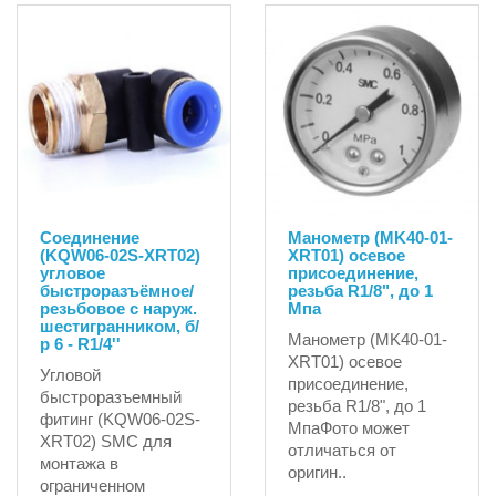
Соединение
Манометр (MK40-01-
(KQW06-02S-XRT02)
XRT01) осевое
угловое
присоединение,
быстроразъёмное/
резьба R1/8", до 1
резьбовое с наруж.
Мпа
шестигранником, б/
Манометр (MK40-01-
р 6 - R1/4''
XRT01) осевое
Угловой
присоединение,
быстроразъемный
резьба R1/8", до 1
фитинг (KQW06-02S-
МпаФото может
XRT02) SMC для
отличаться от
монтажа в
оригин..
ограниченном