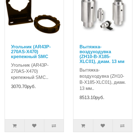
Угольник (AR43P-
Вытяжка-
270AS-X470)
воздуходувка
крепежный SMC
(ZH10-B-X185-
XLC01), диам. 13 мм
Угольник (AR43P-
Вытяжка-
270AS-X470)
воздуходувка (ZH10-
крепежный SMC..
B-X185-XLC01), диам.
3070.70руб.
13 мм..
8513.10руб.