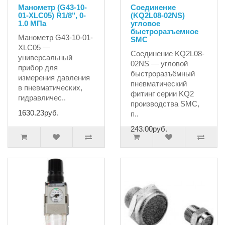
Манометр (G43-10-
Соединение
01-XLC05) R1/8", 0-
(KQ2L08-02NS)
1.0 MПа
угловое
быстроразъемное
Манометр G43-10-01-
SMC
XLC05 —
Соединение KQ2L08-
универсальный
02NS — угловой
прибор для
быстроразъёмный
измерения давления
пневматический
в пневматических,
фитинг серии KQ2
гидравличес..
производства SMC,
1630.23руб.
п..
243.00руб.