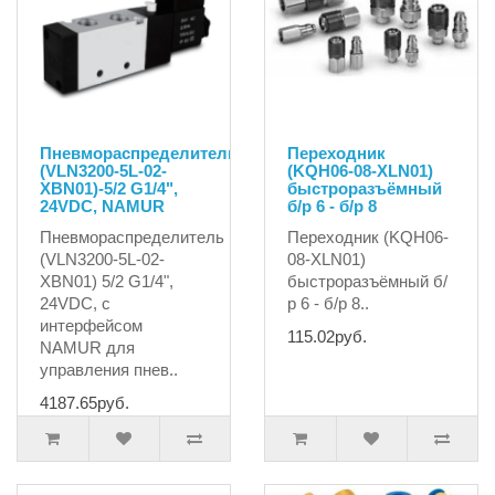
Пневмораспределитель
Переходник
(VLN3200-5L-02-
(KQH06-08-XLN01)
XBN01)-5/2 G1/4",
быстроразъёмный
24VDC, NAMUR
б/р 6 - б/р 8
Пневмораспределитель
Переходник (KQH06-
(VLN3200-5L-02-
08-XLN01)
XBN01) 5/2 G1/4",
быстроразъёмный б/
24VDC, с
р 6 - б/р 8..
интерфейсом
115.02руб.
NAMUR для
управления пнев..
4187.65руб.