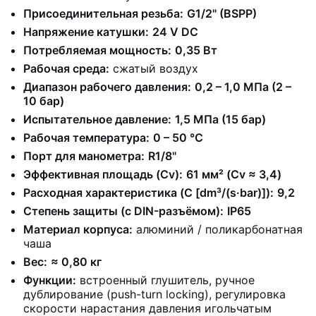
Присоединительная резьба:
G1/2" (BSPP)
Напряжение катушки:
24 V DC
Потребляемая мощность:
0,35 Вт
Рабочая среда:
сжатый воздух
Диапазон рабочего давления:
0,2 – 1,0 МПа (2 –
10 бар)
Испытательное давление:
1,5 МПа (15 бар)
Рабочая температура:
0 – 50 °C
Порт для манометра:
R1/8"
Эффективная площадь (Cv):
61 мм² (Cv ≈ 3,4)
Расходная характеристика (C [dm³/(s·bar)]):
9,2
Степень защиты (с DIN-разъёмом):
IP65
Материал корпуса:
алюминий / поликарбонатная
чаша
Вес:
≈ 0,80 кг
Функции:
встроенный глушитель, ручное
дублирование (push-turn locking), регулировка
скорости нарастания давления игольчатым