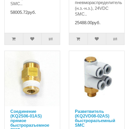
пневмораспределитель
SMC..
(н.з.-н.з.), 24VDC
58005.72руб.
SMC..
25488.00руб.
Соединение
Разветвитель
(KQ2S06-01AS)
(KQ2VD08-02AS)
прямое
быстроразъемный
быстроразъемное
SMC