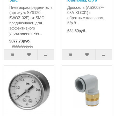
SMC
клапаном, б/р 8
Пневмораспределитель
Дроссель (AS3002F-
(артикул: SY9120-
08A-XLC01) с
5WOZ-02F) от SMC
обратным клапаном,
предназначен для
б/р 8..
эффективного
634.50руб.
управления пнев..
9077.73руб.
9555.50руб.