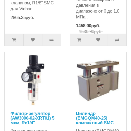
клапаном, R1/8" SMC
давления в
для Vidnar..
диапазоне от 0 до 1,0
МПа..
2865.35руб.
1458.00руб.
1530.90руб.
Фильтр-регулятор
Цилиндр
(AW3000-02-XRT01) 5
(EMGQM40-25)
мкм, Rc1/4"
компактный SMC
Фильтр-регулятор
Цилиндр (EMGQM40-