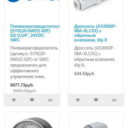
Пневмораспределитель
Дроссель (AS3002F-
(SY9120-5WOZ-02F)
08A-XLC01) с
5/2 G1/4", 24VDC
обратным
SMC
клапаном, б/р 8
Пневмораспределитель
Дроссель (AS3002F-
(артикул: SY9120-
08A-XLC01) с
5WOZ-02F) от SMC
обратным клапаном,
предназначен для
б/р 8..
эффективного
634.50руб.
управления пнев..
9077.73руб.
9555.50руб.