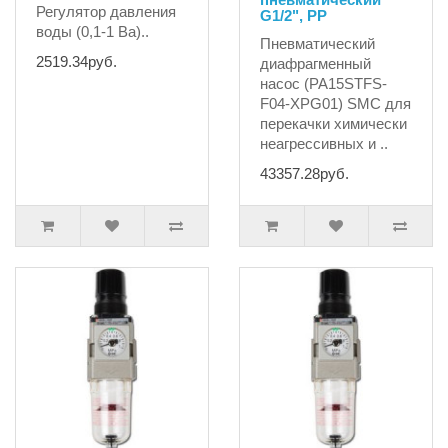
Регулятор давления
G1/2", PP
воды (0,1-1 Ba)..
Пневматический
2519.34руб.
диафрагменный
насос (PA15STFS-
F04-XPG01) SMC для
перекачки химически
неагрессивных и ..
43357.28руб.