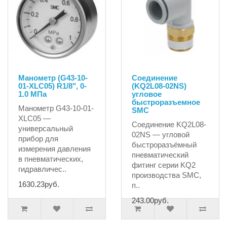
Манометр (G43-10-
Соединение
01-XLC05) R1/8", 0-
(KQ2L08-02NS)
1.0 MПа
угловое
быстроразъемное
Манометр G43-10-01-
SMC
XLC05 —
Соединение KQ2L08-
универсальный
02NS — угловой
прибор для
быстроразъёмный
измерения давления
пневматический
в пневматических,
фитинг серии KQ2
гидравличес..
производства SMC,
1630.23руб.
п..
243.00руб.