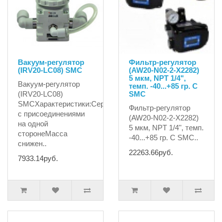
Вакуум-регулятор
Фильтр-регулятор
(IRV20-LC08) SMC
(AW20-N02-2-X2282)
5 мкм, NPT 1/4",
Вакуум-регулятор
темп. -40...+85 гр. С
(IRV20-LC08)
SMC
SMCХарактеристики:Серия
Фильтр-регулятор
с присоединениями
(AW20-N02-2-X2282)
на одной
5 мкм, NPT 1/4", темп.
сторонеМасса
-40...+85 гр. С SMC..
снижен..
22263.66руб.
7933.14руб.