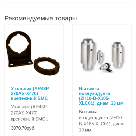
Рекомендуемые товары
Угольник (AR43P-
Вытяжка-
270AS-X470)
воздуходувка
крепежный SMC
(ZH10-B-X185-
XLC01), диам. 13 мм
Угольник (AR43P-
Вытяжка-
270AS-X470)
воздуходувка (ZH10-
крепежный SMC..
B-X185-XLC01), диам.
3070.70руб.
13 мм..