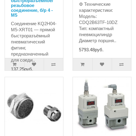
быстроразъёмное/
⚙ Технические
резьбовое
соединение, б/р 4 -
характеристики:
M5
Модель:
CDQ2B63TF-10DZ
Соединение KQ2H04-
Тип: компактный
M5-XRT01 — прямой
пневмоцилиндр
быстроразъёмный
Диаметр поршня..
пневматический
фитинг,
5793.48руб.
предназначенный
для соеди..
137.25руб.