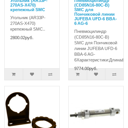
Угольник (AR33P-
Пневмоцилиндр
270AS-X470)
(CD85N16-80C-B)
крепежный SMC
SMC для
Пончиковой линии
Угольник (AR33P-
JUFEBA UFD-6 BBA-
270AS-X470)
6 AG-6
крепежный SMC..
Пневмоцилиндр
(CD85N16-80C-B)
2800.02руб.
SMC для Пончиковой
линии JUFEBA UFD-6
BBA-6 AG-
6Характеристики:Длина&n.
9774.00руб.