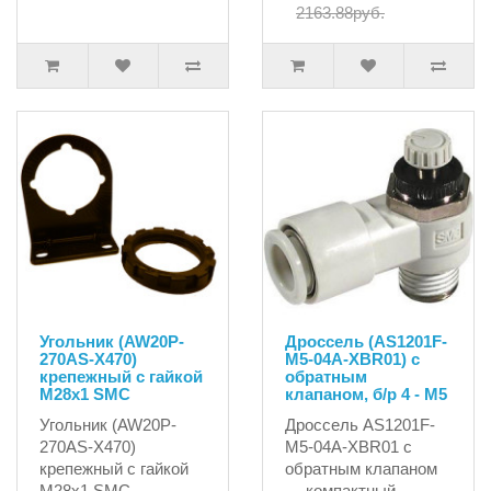
2163.88руб.
Угольник (AW20P-
Дроссель (AS1201F-
270AS-X470)
M5-04A-XBR01) с
крепежный с гайкой
обратным
М28х1 SMC
клапаном, б/р 4 - М5
Угольник (AW20P-
Дроссель AS1201F-
270AS-X470)
M5-04A-XBR01 с
крепежный с гайкой
обратным клапаном
М28х1 SMC..
— компактный