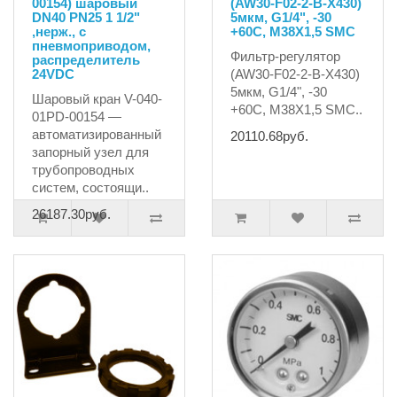
00154) шаровый
(AW30-F02-2-B-X430)
DN40 PN25 1 1/2"
5мкм, G1/4", -30
,нерж., c
+60C, М38X1,5 SMC
пневмоприводом,
Фильтр-регулятор
распределитель
24VDC
(AW30-F02-2-B-X430)
5мкм, G1/4", -30
Шаровый кран V-040-
+60C, М38X1,5 SMC..
01PD-00154 —
автоматизированный
20110.68руб.
запорный узел для
трубопроводных
систем, состоящи..
26187.30руб.