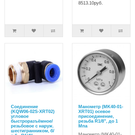
8513.10руб.
Соединение
Манометр (MK40-01-
(KQW06-02S-XRT02)
XRT01) осевое
угловое
присоединение,
быстроразъёмное/
резьба R1/8", до 1
резьбовое с наруж.
Мпа
шестигранником, б/
Манометр (MK40-01-