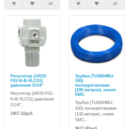
Регулятор (AR20-
Трубка (TU0604BU-
F02-N-B-XLC01)
100)
давления G1/4"
полиуретановая
(100 метров), синяя
Регулятор (AR20-F02-
SMC
N-B-XLC01) давления
Трубка (TU0604BU-
G1/4"..
100) полиуретановая
2407.32руб.
(100 метров), синяя
SMC..
9622.80руб.