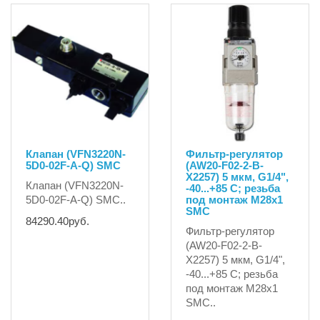
Клапан (VFN3220N-
Фильтр-регулятор
5D0-02F-A-Q) SMC
(AW20-F02-2-B-
X2257) 5 мкм, G1/4",
Клапан (VFN3220N-
-40...+85 C; резьба
5D0-02F-A-Q) SMC..
под монтаж М28х1
SMC
84290.40руб.
Фильтр-регулятор
(AW20-F02-2-B-
X2257) 5 мкм, G1/4",
-40...+85 C; резьба
под монтаж М28х1
SMC..