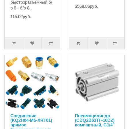
быстроразъёмный б/
3568.86руб.
р 6 - б/р 8..
115.02руб.
Соединение
Пневмоцилиндр
(KQ2H04-M5-XRT01)
(CDQ2B63TF-10DZ)
прямое
компактный, G1/4"