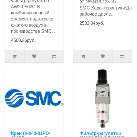
Фильтр-регулятор
(CD85N16-125-B)
AW20-F02C-B —
SMC Характеристики:Дли
комбинированный
рабочее давле..
элемент подготовки
2533.04руб.
сжатого воздуха
производства SMC, ..
4500.36руб.
Кран (V-040-01PD-
Фильтр-регулятор