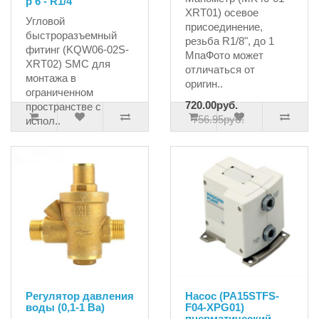
р 6 - R1/4''
XRT01) осевое
Угловой
присоединение,
быстроразъемный
резьба R1/8", до 1
фитинг (KQW06-02S-
МпаФото может
XRT02) SMC для
отличаться от
монтажа в
оригин..
ограниченном
720.00руб.
пространстве с
756.95руб.
испол..
233.33руб.
Регулятор давления
Насос (PA15STFS-
воды (0,1-1 Ba)
F04-XPG01)
пневматический