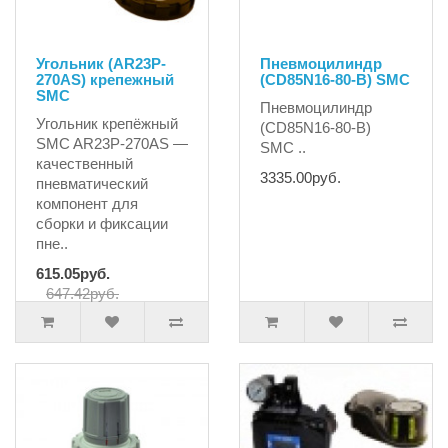
Угольник (AR23P-
Пневмоцилиндр
270AS) крепежный
(CD85N16-80-B) SMC
SMC
Пневмоцилиндр
Угольник крепёжный
(CD85N16-80-B)
SMC AR23P-270AS —
SMC ..
качественный
3335.00руб.
пневматический
компонент для
сборки и фиксации
пне..
615.05руб.
647.42руб.