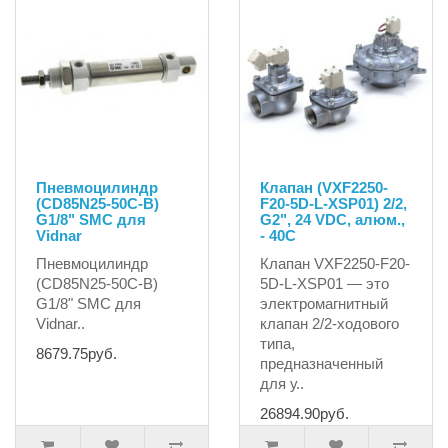
Пневмоцилиндр
Клапан (VXF2250-
(CD85N25-50C-B)
F20-5D-L-XSP01) 2/2,
G1/8" SMC для
G2", 24 VDC, алюм.,
Vidnar
- 40C
Пневмоцилиндр
Клапан VXF2250-F20-
(CD85N25-50C-B)
5D-L-XSP01 — это
G1/8" SMC для
электромагнитный
Vidnar..
клапан 2/2-ходового
типа,
8679.75руб.
предназначенный
для у..
26894.90руб.