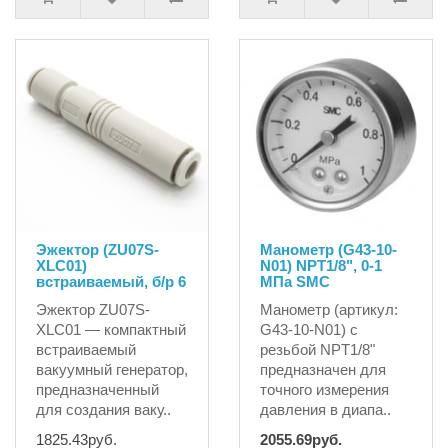
Эжектор (ZU07S-
Манометр (G43-10-
XLC01)
N01) NPT1/8", 0-1
встраиваемый, б/р 6
MПа SMC
Эжектор ZU07S-
Манометр (артикул:
XLC01 — компактный
G43-10-N01) с
встраиваемый
резьбой NPT1/8"
вакуумный генератор,
предназначен для
предназначенный
точного измерения
для создания ваку..
давления в диапа..
1825.43руб.
2055.69руб.