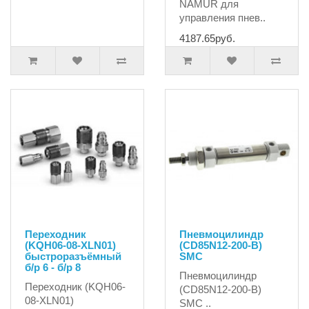
NAMUR для
управления пнев..
4187.65руб.
Переходник
Пневмоцилиндр
(KQH06-08-XLN01)
(CD85N12-200-B)
быстроразъёмный
SMC
б/р 6 - б/р 8
Пневмоцилиндр
Переходник (KQH06-
(CD85N12-200-B)
08-XLN01)
SMC ..