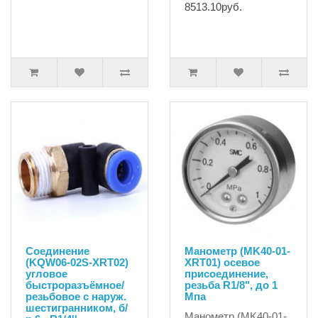
8513.10руб.
Соединение
Манометр (MK40-01-
(KQW06-02S-XRT02)
XRT01) осевое
угловое
присоединение,
быстроразъёмное/
резьба R1/8", до 1
резьбовое с наруж.
Мпа
шестигранником, б/
Манометр (MK40-01-