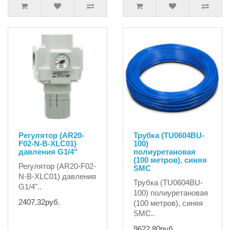
Регулятор (AR20-
Трубка (TU0604BU-
F02-N-B-XLC01)
100)
давления G1/4"
полиуретановая
(100 метров), синяя
Регулятор (AR20-F02-
SMC
N-B-XLC01) давления
Трубка (TU0604BU-
G1/4"..
100) полиуретановая
2407.32руб.
(100 метров), синяя
SMC..
9622.80руб.