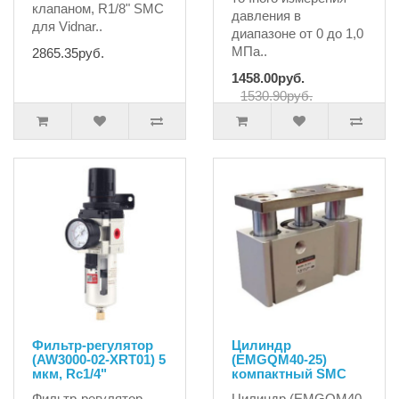
клапаном, R1/8" SMC
давления в
для Vidnar..
диапазоне от 0 до 1,0
МПа..
2865.35руб.
1458.00руб.
1530.90руб.
Фильтр-регулятор
Цилиндр
(AW3000-02-XRT01) 5
(EMGQM40-25)
мкм, Rc1/4"
компактный SMC
Фильтр-регулятор
Цилиндр (EMGQM40-