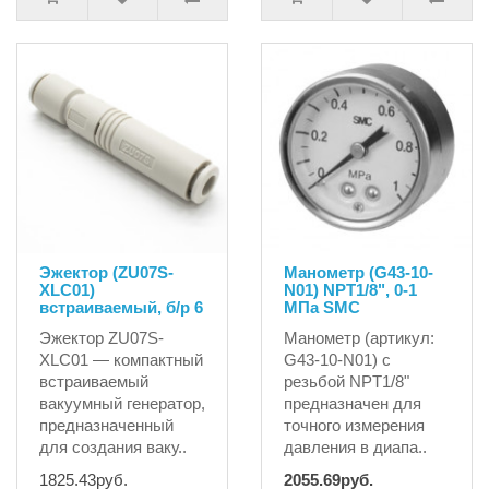
Эжектор (ZU07S-
Манометр (G43-10-
XLC01)
N01) NPT1/8", 0-1
встраиваемый, б/р 6
MПа SMC
Эжектор ZU07S-
Манометр (артикул:
XLC01 — компактный
G43-10-N01) с
встраиваемый
резьбой NPT1/8"
вакуумный генератор,
предназначен для
предназначенный
точного измерения
для создания ваку..
давления в диапа..
1825.43руб.
2055.69руб.