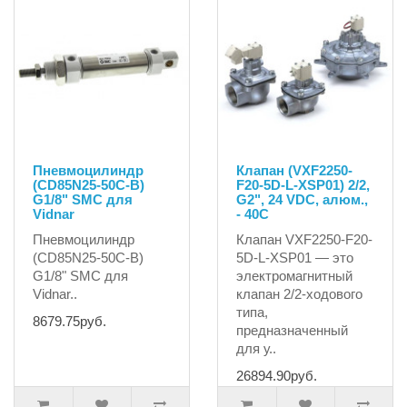
Пневмоцилиндр
Клапан (VXF2250-
(CD85N25-50C-B)
F20-5D-L-XSP01) 2/2,
G1/8" SMC для
G2", 24 VDC, алюм.,
Vidnar
- 40C
Пневмоцилиндр
Клапан VXF2250-F20-
(CD85N25-50C-B)
5D-L-XSP01 — это
G1/8" SMC для
электромагнитный
Vidnar..
клапан 2/2-ходового
типа,
8679.75руб.
предназначенный
для у..
26894.90руб.