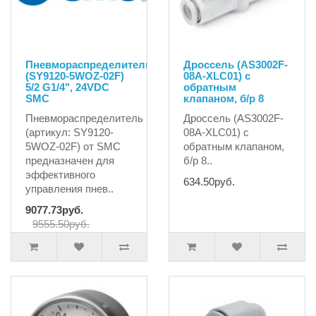
Пневмораспределитель
Дроссель (AS3002F-
(SY9120-5WOZ-02F)
08A-XLC01) с
5/2 G1/4", 24VDC
обратным
SMC
клапаном, б/р 8
Пневмораспределитель
Дроссель (AS3002F-
(артикул: SY9120-
08A-XLC01) с
5WOZ-02F) от SMC
обратным клапаном,
предназначен для
б/р 8..
эффективного
634.50руб.
управления пнев..
9077.73руб.
9555.50руб.