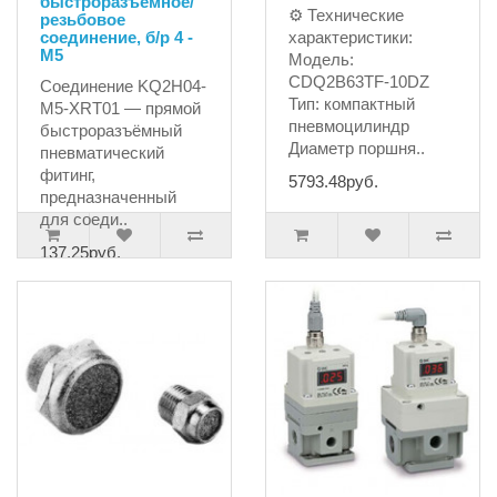
быстроразъёмное/
⚙ Технические
резьбовое
соединение, б/р 4 -
характеристики:
M5
Модель:
CDQ2B63TF-10DZ
Соединение KQ2H04-
Тип: компактный
M5-XRT01 — прямой
пневмоцилиндр
быстроразъёмный
Диаметр поршня..
пневматический
фитинг,
5793.48руб.
предназначенный
для соеди..
137.25руб.