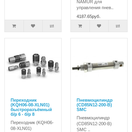
NAMUR для
управления пнев..
4187.65руб.
Переходник
Пневмоцилиндр
(KQH06-08-XLN01)
(CD85N12-200-B)
быстроразъёмный
SMC
б/р 6 - б/р 8
Пневмоцилиндр
Переходник (KQH06-
(CD85N12-200-B)
08-XLN01)
SMC ..