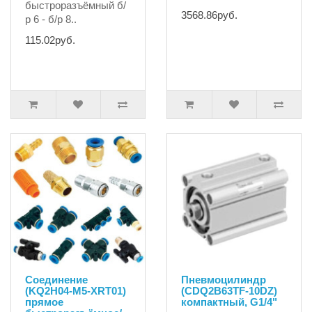
быстроразъёмный б/
3568.86руб.
р 6 - б/р 8..
115.02руб.
Соединение
Пневмоцилиндр
(KQ2H04-M5-XRT01)
(CDQ2B63TF-10DZ)
прямое
компактный, G1/4"