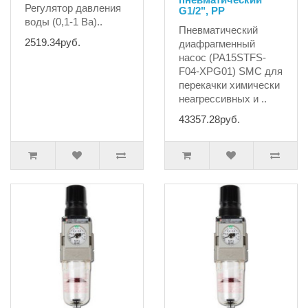
Регулятор давления
G1/2", PP
воды (0,1-1 Ba)..
Пневматический
2519.34руб.
диафрагменный
насос (PA15STFS-
F04-XPG01) SMC для
перекачки химически
неагрессивных и ..
43357.28руб.