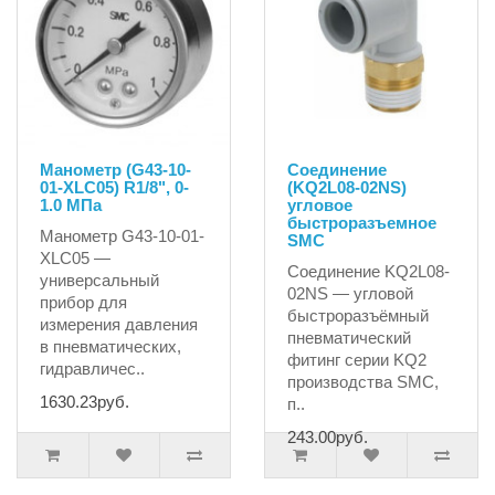
Манометр (G43-10-
Соединение
01-XLC05) R1/8", 0-
(KQ2L08-02NS)
1.0 MПа
угловое
быстроразъемное
Манометр G43-10-01-
SMC
XLC05 —
Соединение KQ2L08-
универсальный
02NS — угловой
прибор для
быстроразъёмный
измерения давления
пневматический
в пневматических,
фитинг серии KQ2
гидравличес..
производства SMC,
1630.23руб.
п..
243.00руб.