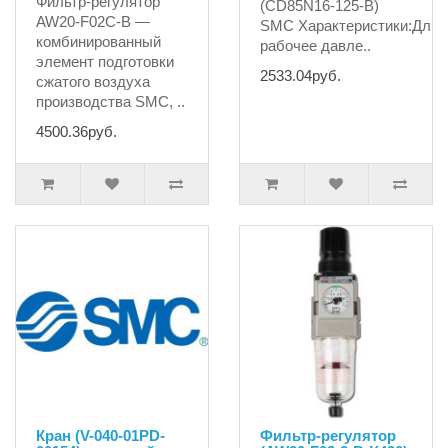
Фильтр-регулятор
(CD85N16-125-B)
AW20-F02C-B —
SMC Характеристики:Дли
комбинированный
рабочее давле..
элемент подготовки
2533.04руб.
сжатого воздуха
производства SMC, ..
4500.36руб.
Кран (V-040-01PD-
Фильтр-регулятор