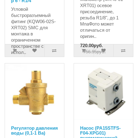
р 6 - R1/4''
XRT01) осевое
Угловой
присоединение,
быстроразъемный
резьба R1/8", до 1
фитинг (KQW06-02S-
МпаФото может
XRT02) SMC для
отличаться от
монтажа в
оригин..
ограниченном
720.00руб.
пространстве с
756.95руб.
испол..
233.33руб.
Регулятор давления
Насос (PA15STFS-
воды (0,1-1 Ba)
F04-XPG01)
пневматический