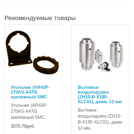
Рекомендуемые товары
Угольник (AR43P-
Вытяжка-
270AS-X470)
воздуходувка
крепежный SMC
(ZH10-B-X185-
XLC01), диам. 13 мм
Угольник (AR43P-
Вытяжка-
270AS-X470)
воздуходувка (ZH10-
крепежный SMC..
B-X185-XLC01), диам.
3070.70руб.
13 мм..