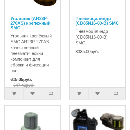
Угольник (AR23P-
Пневмоцилиндр
270AS) крепежный
(CD85N16-80-B) SMC
SMC
Пневмоцилиндр
Угольник крепёжный
(CD85N16-80-B)
SMC AR23P-270AS —
SMC ..
качественный
3335.00руб.
пневматический
компонент для
сборки и фиксации
пне..
615.05руб.
647.42руб.