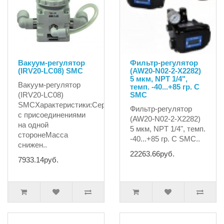
Вакуум-регулятор
Фильтр-регулятор
(IRV20-LC08) SMC
(AW20-N02-2-X2282)
5 мкм, NPT 1/4",
Вакуум-регулятор
темп. -40...+85 гр. С
(IRV20-LC08)
SMC
SMCХарактеристики:Серия
Фильтр-регулятор
с присоединениями
(AW20-N02-2-X2282)
на одной
5 мкм, NPT 1/4", темп.
сторонеМасса
-40...+85 гр. С SMC..
снижен..
22263.66руб.
7933.14руб.