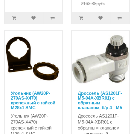
2163.88руб.
Угольник (AW20P-
Дроссель (AS1201F-
270AS-X470)
M5-04A-XBR01) с
крепежный с гайкой
обратным
М28х1 SMC
клапаном, б/р 4 - М5
Угольник (AW20P-
Дроссель AS1201F-
270AS-X470)
M5-04A-XBR01 с
крепежный с гайкой
обратным клапаном
М28х1 SMC..
— компактный