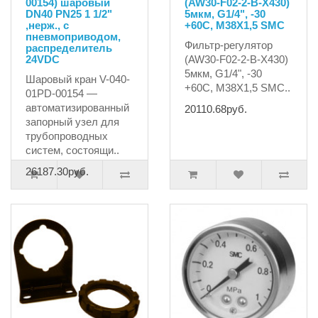
00154) шаровый
(AW30-F02-2-B-X430)
DN40 PN25 1 1/2"
5мкм, G1/4", -30
,нерж., c
+60C, М38X1,5 SMC
пневмоприводом,
Фильтр-регулятор
распределитель
24VDC
(AW30-F02-2-B-X430)
5мкм, G1/4", -30
Шаровый кран V-040-
+60C, М38X1,5 SMC..
01PD-00154 —
автоматизированный
20110.68руб.
запорный узел для
трубопроводных
систем, состоящи..
26187.30руб.