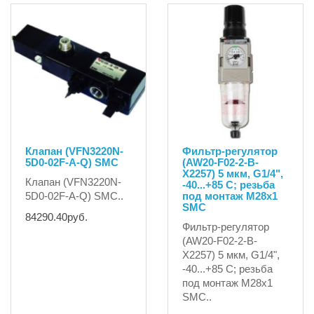
Клапан (VFN3220N-
Фильтр-регулятор
5D0-02F-A-Q) SMC
(AW20-F02-2-B-
X2257) 5 мкм, G1/4",
Клапан (VFN3220N-
-40...+85 C; резьба
5D0-02F-A-Q) SMC..
под монтаж М28х1
SMC
84290.40руб.
Фильтр-регулятор
(AW20-F02-2-B-
X2257) 5 мкм, G1/4",
-40...+85 C; резьба
под монтаж М28х1
SMC..