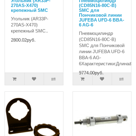
Угольник (AR33P-
Пневмоцилиндр
270AS-X470)
(CD85N16-80C-B)
крепежный SMC
SMC для
Пончиковой линии
Угольник (AR33P-
JUFEBA UFD-6 BBA-
270AS-X470)
6 AG-6
крепежный SMC..
Пневмоцилиндр
(CD85N16-80C-B)
2800.02руб.
SMC для Пончиковой
линии JUFEBA UFD-6
BBA-6 AG-
6Характеристики:Длина&n.
9774.00руб.