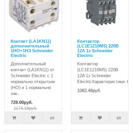
Контакт (LA1KN11)
Контактор
дополнительный
(LC1E1210M5) 220B
1НО+1НЗ Schneider
12A 1з Schneider
Electric
Electric
Дополнительный
Контактор
контакт (LA1KN11) от
(LC1E1210M5) 220B
Schneider Electric с 1
12A 1з Schneider
нормально открытым
ElectricХарактеристики: С
(НО) и 1 нормально
1082.48руб.
зак..
729.00руб.
1174.18руб.