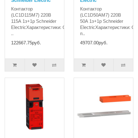
Schneider Electric
Electric
Контактор
Контактор
(LC1D115M7) 220В
(LC1D50AM7) 220В
115А 1з+1р Schneider
50А 1з+1р Schneider
ElectricХарактеристики: СерияTeSysНаименование
ElectricХарактеристики: 
..
п..
122667.75руб.
49707.00руб.