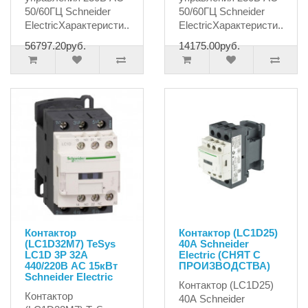
50/60ГЦ Schneider
50/60ГЦ Schneider
ElectricХарактеристи..
ElectricХарактеристи..
56797.20руб.
14175.00руб.
Контактор
Контактор (LC1D25)
(LC1D32M7) TeSys
40А Schneider
LC1D 3P 32А
Electric (СНЯТ С
440/220В AC 15кВт
ПРОИЗВОДСТВА)
Schneider Electric
Контактор (LC1D25)
Контактор
40А Schneider