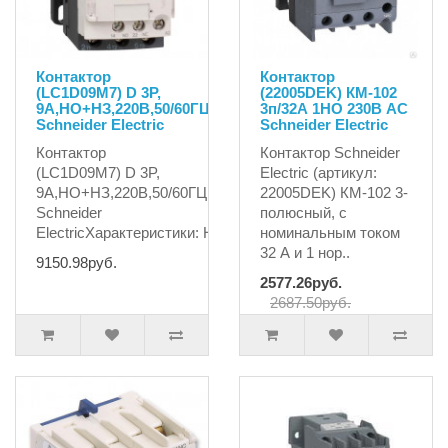
Контактор
Контактор
(LC1D09M7) D 3P,
(22005DEK) КМ-102
9А,НО+НЗ,220B,50/60ГЦ
3п/32А 1НО 230В AC
Schneider Electric
Schneider Electric
Контактор
Контактор Schneider
(LC1D09M7) D 3P,
Electric (артикул:
9А,НО+НЗ,220B,50/60ГЦ
22005DEK) КМ-102 3-
Schneider
полюсный, с
ElectricХарактеристики: Номина..
номинальным током
32 А и 1 нор..
9150.98руб.
2577.26руб.
2687.50руб.