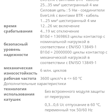
25...35 мм² шестигранный 4 мм
Силовая цепь : 5 Нм - соединители
EverLink с винтами BTR - кабель
1...25 мм² шестигранный 4 мм
время
12...26 мс включение
срабатывания
4...19 мс отключение
B10d = 1369863 циклы контактор с
номинальной нагрузкой в
безопасный
соответствии с EN/ISO 13849-1
уровень
B10d = 20000000 циклы контактор с
надежности
механической нагрузкой в
соответствии с EN/ISO 13849-1
механическая
6 млн. циклов
износостойкость
рабочая частота
3600 цикл/ч в <= 60 °C
Дополнительные характеристики
технология
Без встроенного модуля защиты
использования
от перегрузок
катушек
0,3...0,6 Uc отпускание в 60 °C,
переменный ток 50/60 Hz