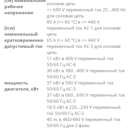
[Ue] номинальное
силовая цепь
рабочее
<= 690 V переменный ток 25...400 Hz
напряжение
для силовая цепь
80 А (<= 60 °C) в <= 440 V
[Icw]
переменный ток AC-1 для силовая
номинальный
цепь
кратковременно
65 А (<= 60 °C) в <= 440 V
допустимый ток
переменный ток AC-3 для силовая
цепь
11 кВт в 400 V переменный ток
50/60 Гц AC-4
30 кВт в 380...400 V переменный ток
50/60 Гц AC-3
мощность
37 кВт в 500 V переменный ток
двигателя, кВт
50/60 Гц AC-3
37 кВт в 660...690 V переменный ток
50/60 Гц AC-3
18.5 кВт в 220...230 V переменный
ток 50/60 Гц AC-3
40 лс в 460/480 V переменный ток
50/60 Гц для 3 фазы