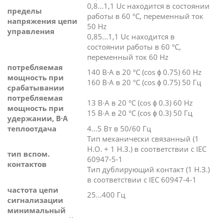
0,8...1,1 Uc находится в состоянии
пределы
работы в 60 °C, переменный ток
напряжения цепи
50 Hz
управления
0,85...1,1 Uc находится в
состоянии работы в 60 °C,
переменный ток 60 Hz
потребляемая
140 В·А в 20 °C (cos ϕ 0.75) 60 Hz
мощность при
160 В·А в 20 °C (cos ϕ 0.75) 50 Гц
срабатывании
потребляемая
13 В·А в 20 °C (cos ϕ 0.3) 60 Hz
мощность при
15 В·А в 20 °C (cos ϕ 0.3) 50 Гц
удержании, В·А
теплоотдача
4...5 Вт в 50/60 Гц
Тип механически связанный (1
Н.О. + 1 Н.З.) в соответствии с IEC
тип вспом.
60947-5-1
контактов
Тип дублирующий контакт (1 Н.З.)
в соответствии с IEC 60947-4-1
частота цепи
25...400 Гц
сигнализации
минимальный