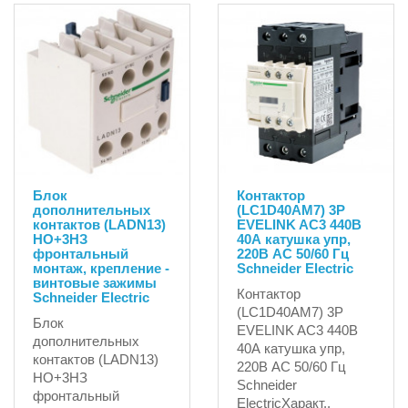
Блок
Контактор
дополнительных
(LC1D40AM7) 3P
контактов (LADN13)
EVELINK AC3 440В
НО+3НЗ
40А катушка упр,
фронтальный
220В AC 50/60 Гц
монтаж, крепление -
Schneider Electric
винтовые зажимы
Контактор
Schneider Electric
(LC1D40AM7) 3P
Блок
EVELINK AC3 440В
дополнительных
40А катушка упр,
контактов (LADN13)
220В AC 50/60 Гц
НО+3НЗ
Schneider
фронтальный
ElectricХаракт..