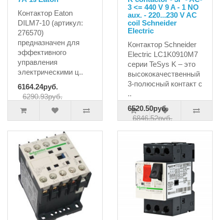
3 <= 440 V 9 A - 1 NO
Контактор Eaton
aux. - 220...230 V AC
DILM7-10 (артикул:
coil Schneider
Electric
276570)
предназначен для
Контактор Schneider
эффективного
Electric LC1K0910M7
управления
серии TeSys K – это
электрическими ц..
высококачественный
3-полюсный контакт с
6164.24руб.
..
6290.93руб.
6520.50руб.
6846.52руб.