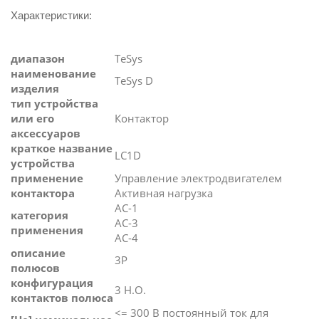
Характеристики:
диапазон
TeSys
наименование
TeSys D
изделия
тип устройства
или его
Контактор
аксессуаров
краткое название
LC1D
устройства
применение
Управление электродвигателем
контактора
Активная нагрузка
AC-1
категория
AC-3
применения
AC-4
описание
3P
полюсов
конфигурация
3 Н.О.
контактов полюса
<= 300 В постоянный ток для