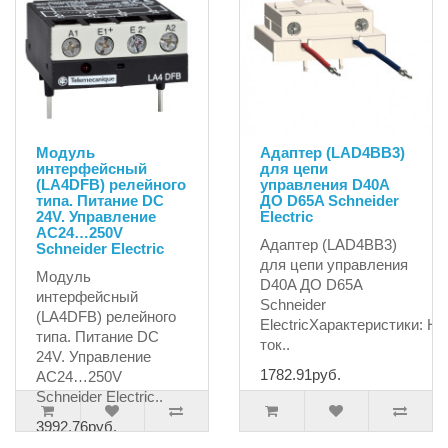
Модуль
Адаптер (LAD4BB3)
интерфейсный
для цепи
(LA4DFB) релейного
управления D40A
типа. Питание DC
ДО D65A Schneider
24V. Управление
Electric
AC24…250V
Адаптер (LAD4BB3)
Schneider Electric
для цепи управления
Модуль
D40A ДО D65A
интерфейсный
Schneider
(LA4DFB) релейного
ElectricХарактеристики: Но
типа. Питание DC
ток..
24V. Управление
1782.91руб.
AC24…250V
Schneider Electric..
3992.76руб.