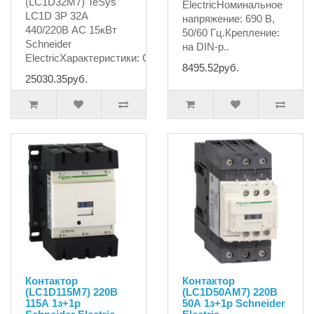
(LC1D32M7) TeSys
ElectricНоминальное
LC1D 3P 32А
напряжение: 690 В,
440/220В AC 15кВт
50/60 Гц.Крепление:
Schneider
на DIN-р..
ElectricХарактеристики: Сери..
8495.52руб.
25030.35руб.
Контактор
Контактор
(LC1D115M7) 220В
(LC1D50AM7) 220В
115А 1з+1р
50А 1з+1р Schneider