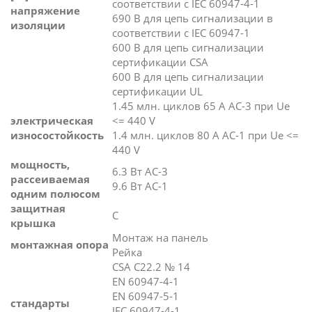
соответствии с IEC 60947-4-1
напряжение
690 В для цепь сигнализации в
изоляции
соответствии с IEC 60947-1
600 В для цепь сигнализации
сертификации CSA
600 В для цепь сигнализации
сертификации UL
1.45 млн. циклов 65 А AC-3 при Ue
электрическая
<= 440 V
износостойкость
1.4 млн. циклов 80 А AC-1 при Ue <=
440 V
мощность,
6.3 Вт AC-3
рассеиваемая
9.6 Вт AC-1
одним полюсом
защитная
С
крышка
Монтаж на панель
монтажная опора
Рейка
CSA C22.2 № 14
EN 60947-4-1
EN 60947-5-1
стандарты
IEC 60947-4-1