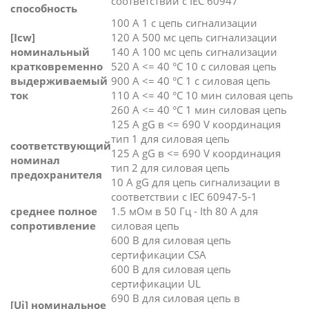
соответствии с IEC 60947
способность
100 А 1 с цепь сигнализации
[Icw]
120 А 500 мс цепь сигнализации
номинальный
140 А 100 мс цепь сигнализации
кратковременно
520 А <= 40 °C 10 с силовая цепь
выдерживаемый
900 А <= 40 °C 1 с силовая цепь
ток
110 А <= 40 °C 10 мин силовая цепь
260 А <= 40 °C 1 мин силовая цепь
125 А gG в <= 690 V координация
тип 1 для силовая цепь
соответствующий
125 А gG в <= 690 V координация
номинал
тип 2 для силовая цепь
предохранителя
10 А gG для цепь сигнализации в
соответствии с IEC 60947-5-1
среднее полное
1.5 мОм в 50 Гц - Ith 80 А для
сопротивление
силовая цепь
600 В для силовая цепь
сертификации CSA
600 В для силовая цепь
сертификации UL
690 В для силовая цепь в
[Ui] номинальное