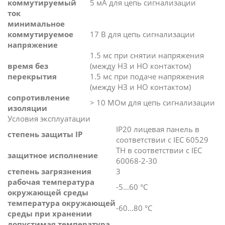
коммутируемый
5 мА для цепь сигнализации
ток
минимальное
коммутируемое
17 В для цепь сигнализации
напряжение
1.5 мс при снятии напряжения
время без
(между НЗ и НО контактом)
перекрытия
1.5 мс при подаче напряжения
(между НЗ и НО контактом)
сопротивление
> 10 МОм для цепь сигнализации
изоляции
Условия эксплуатации
IP20 лицевая панель в
степень защиты IP
соответствии с IEC 60529
TH в соответствии с IEC
защитное исполнение
60068-2-30
степень загрязнения
3
рабочая температура
-5...60 °C
окружающей среды
температура окружающей
-60...80 °C
среды при хранении
допустимая температура