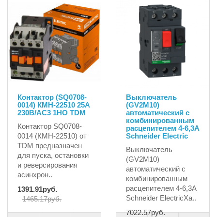
Контактор (SQ0708-
Выключатель
0014) КМН-22510 25А
(GV2M10)
230В/АС3 1НО TDM
автоматический с
комбинированным
Контактор SQ0708-
расцепителем 4-6,3A
0014 (КМН-22510) от
Schneider Electric
TDM предназначен
Выключатель
для пуска, остановки
(GV2M10)
и реверсирования
автоматический с
асинхрон..
комбинированным
расцепителем 4-6,3A
1391.91руб.
Schneider ElectricХа..
1465.17руб.
7022.57руб.