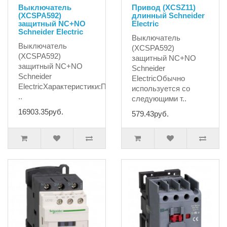
Выключатель
Привод (XCSZ11)
(XCSPA592)
длинный Schneider
защитный NC+NO
Electric
Schneider Electric
Выключатель
Выключатель
(XCSPA592)
(XCSPA592)
защитный NC+NO
защитный NC+NO
Schneider
Schneider
ElectricОбычно
ElectricХарактеристики:Производитель
используется со
..
следующими т..
16903.35руб.
579.43руб.