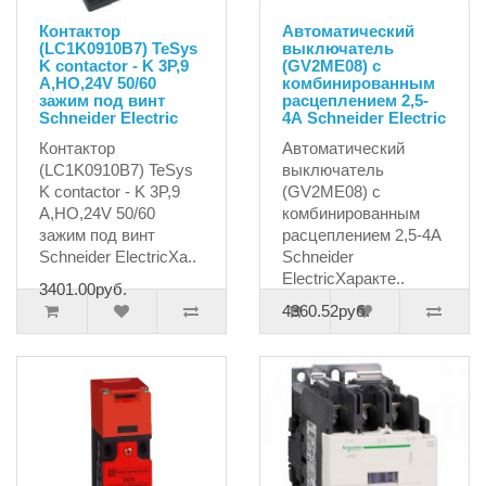
Контактор
Автоматический
(LC1K0910B7) TeSys
выключатель
K contactor - K 3P,9
(GV2ME08) с
A,НО,24V 50/60
комбинированным
зажим под винт
расцеплением 2,5-
Schneider Electric
4А Schneider Electric
Контактор
Автоматический
(LC1K0910B7) TeSys
выключатель
K contactor - K 3P,9
(GV2ME08) с
A,НО,24V 50/60
комбинированным
зажим под винт
расцеплением 2,5-4А
Schneider ElectricХа..
Schneider
ElectricХаракте..
3401.00руб.
4360.52руб.