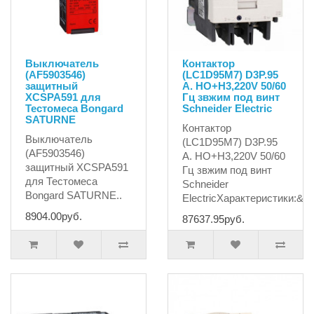
Выключатель
Контактор
(AF5903546)
(LC1D95M7) D3P.95
защитный
A. HO+H3,220V 50/60
XCSPA591 для
Гц звжим под винт
Тестомеса Bongard
Schneider Electric
SATURNE
Контактор
Выключатель
(LC1D95M7) D3P.95
(AF5903546)
A. HO+H3,220V 50/60
защитный XCSPA591
Гц звжим под винт
для Тестомеса
Schneider
Bongard SATURNE..
ElectricХарактеристики:&..
8904.00руб.
87637.95руб.