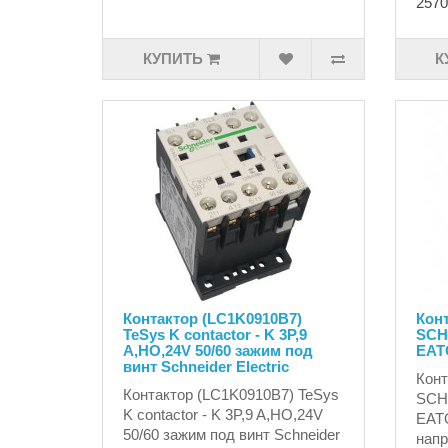
2570
КУПИТЬ
К
Контактор (LC1K0910B7)
Кон
TeSys K contactor - K 3P,9
SCH2
A,НО,24V 50/60 зажим под
EAT
винт Schneider Electric
Конт
Контактор (LC1K0910B7) TeSys
SCH2
K contactor - K 3P,9 A,НО,24V
EAT
50/60 зажим под винт Schneider
напр