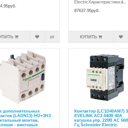
ElectricХарактеристики:&..
4.95руб.
87637.95руб.
УПИТЬ
КУПИТЬ
к дополнительных
Контактор (LC1D40AM7) 
тактов (LADN13) НО+3НЗ
EVELINK AC3 440В 40А
нтальный монтаж,
катушка упр, 220В AC 50/
пление - винтовые
Гц Schneider Electric