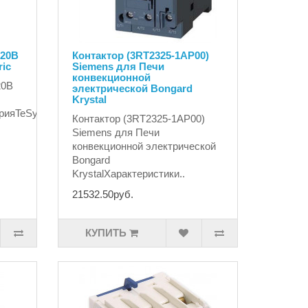
220В
Контактор (3RT2325-1AP00)
ric
Siemens для Печи
конвекционной
20В
электрической Bongard
Krystal
СерияTeSysНаименование
Контактор (3RT2325-1AP00)
Siemens для Печи
конвекционной электрической
Bongard
KrystalХарактеристики..
21532.50руб.
КУПИТЬ