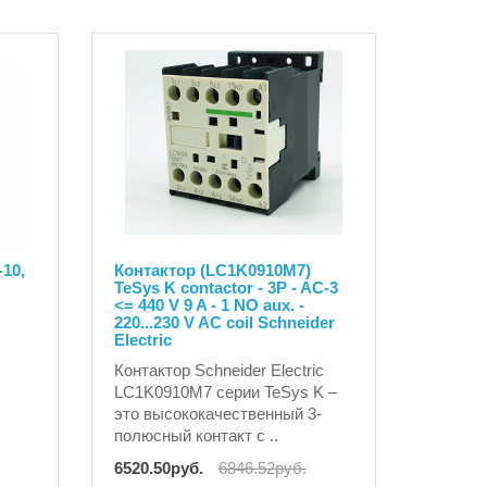
-10,
Контактор (LC1K0910M7)
TeSys K contactor - 3P - AC-3
<= 440 V 9 A - 1 NO aux. -
220...230 V AC coil Schneider
Electric
Контактор Schneider Electric
LC1K0910M7 серии TeSys K –
это высококачественный 3-
полюсный контакт с ..
6520.50руб.
6846.52руб.