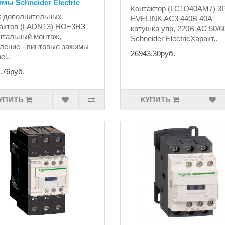
мы Schneider Electric
Контактор (LC1D40AM7) 3
к дополнительных
EVELINK AC3 440В 40А
актов (LADN13) НО+3НЗ
катушка упр, 220В AC 50/6
тальный монтаж,
Schneider ElectricХаракт..
ление - винтовые зажимы
26943.30руб.
ei..
.76руб.
УПИТЬ
КУПИТЬ