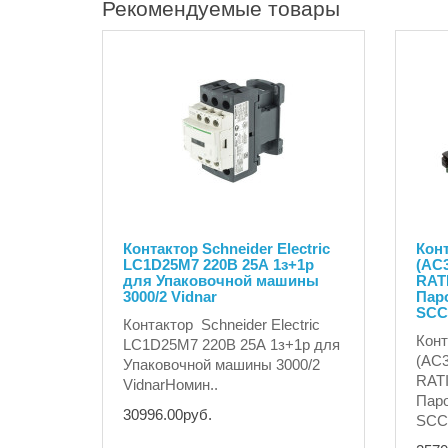
Рекомендуемые товары
Контактор Schneider Electric
Конт
LC1D25M7 220В 25А 1з+1р
(AC3
для Упаковочной машины
RAT
3000/2 Vidnar
Паро
SCC
Контактор Schneider Electric
Конт
LC1D25M7 220В 25А 1з+1р для
(AC3
Упаковочной машины 3000/2
RAT
VidnarНомин..
Паро
30996.00руб.
SCC 