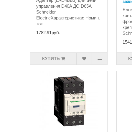
Адаптер (LAD4BB3) для цепи
зажи
управления D40A ДО D65A
Бло
Schneider
конт
ElectricХарактеристики: Номин.
фрон
ток..
креп
1782.91руб.
Schn
1541
КУПИТЬ
К