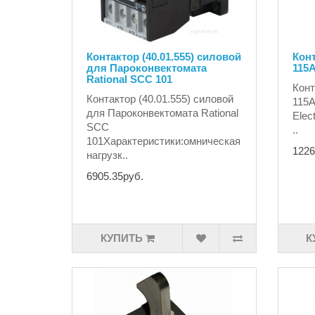
Контактор (40.01.555) силовой
Конт
для Пароконвектомата
115А
Rational SCC 101
Конт
Контактор (40.01.555) силовой
115А
для Пароконвектомата Rational
Elec
SCC
..
101Характеристики:омническая
1226
нагрузк..
6905.35руб.
КУПИТЬ
К