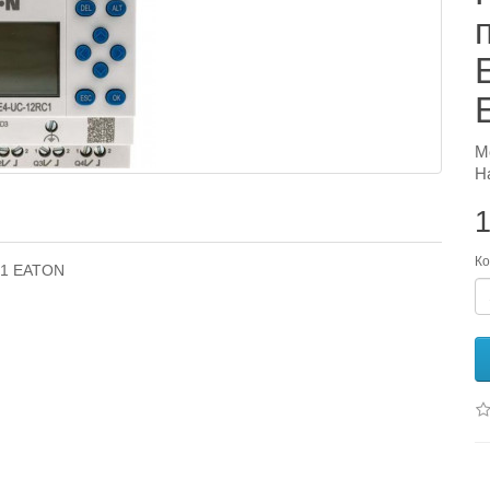
М
Н
1
Ко
C1 EATON