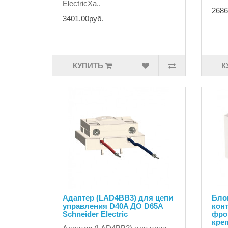
ElectricХа..
2686
3401.00руб.
КУПИТЬ
К
Адаптер (LAD4BB3) для цепи
Бло
управления D40A ДО D65A
кон
Schneider Electric
фро
кре