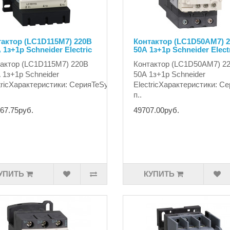
актор (LC1D115M7) 220В
Контактор (LC1D50AM7) 
 1з+1р Schneider Electric
50А 1з+1р Schneider Elect
актор (LC1D115M7) 220В
Контактор (LC1D50AM7) 2
 1з+1р Schneider
50А 1з+1р Schneider
tricХарактеристики: СерияTeSysНаименование
ElectricХарактеристики: 
п..
67.75руб.
49707.00руб.
УПИТЬ
КУПИТЬ