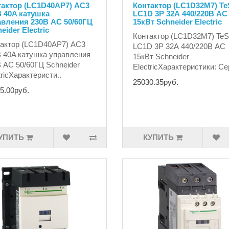
тактор (LC1D40AP7) AC3
Контактор (LC1D32M7) Te
 40A катушка
LC1D 3P 32А 440/220В AC
авления 230В AC 50/60ГЦ
15кВт Schneider Electric
eider Electric
Контактор (LC1D32M7) Te
актор (LC1D40AP7) AC3
LC1D 3P 32А 440/220В AC
 40A катушка управления
15кВт Schneider
 AC 50/60ГЦ Schneider
ElectricХарактеристики: Се
tricХарактеристи..
25030.35руб.
5.00руб.
УПИТЬ
КУПИТЬ