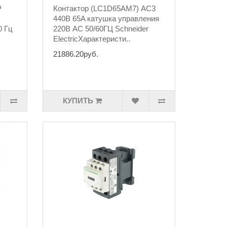
P
Контактор (LC1D65AM7) AC3
440В 65A катушка управления
0 Гц
220В AC 50/60ГЦ Schneider
ElectricХарактеристи..
21886.20руб.
КУПИТЬ