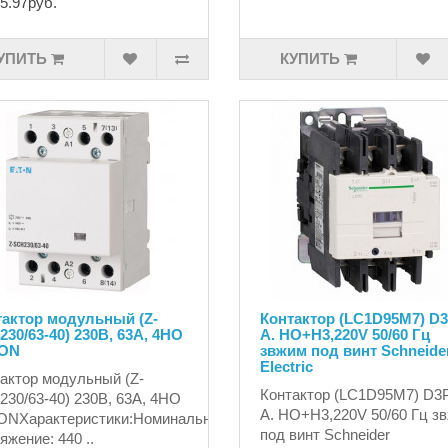
5.97руб.
УПИТЬ
КУПИТЬ
тактор модульный (Z-
Контактор (LC1D95M7) D3
30/63-40) 230В, 63А, 4НО
A. HO+H3,220V 50/60 Гц
ON
звжим под винт Schneide
Electric
актор модульный (Z-
Контактор (LC1D95M7) D3P
30/63-40) 230В, 63А, 4НО
A. HO+H3,220V 50/60 Гц з
ONХарактеристики:Номинальное
под винт Schneider
яжение: 440 ..