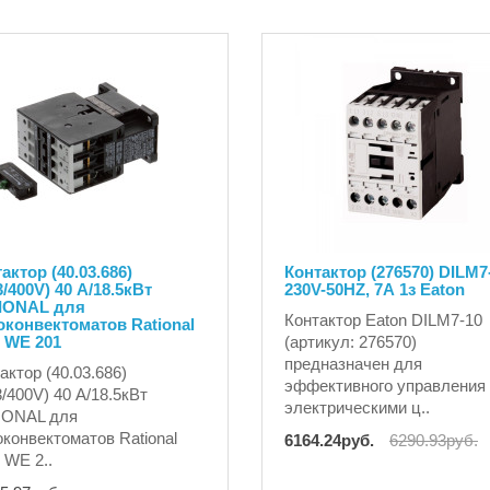
актор (40.03.686)
Контактор (276570) DILM7
/400V) 40 A/18.5кВт
230V-50HZ, 7А 1з Eaton
IONAL для
Контактор Eaton DILM7-10
конвектоматов Rational
 WE 201
(артикул: 276570)
предназначен для
актор (40.03.686)
эффективного управления
/400V) 40 A/18.5кВт
электрическими ц..
IONAL для
конвектоматов Rational
6164.24руб.
6290.93руб.
WE 2..