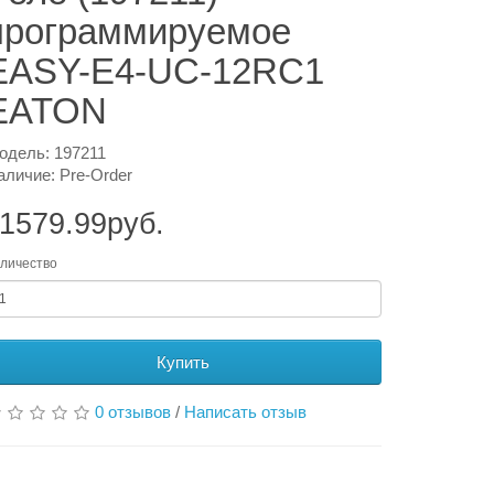
программируемое
EASY-E4-UC-12RC1
EATON
одель: 197211
аличие: Pre-Order
1579.99руб.
личество
Купить
0 отзывов
/
Написать отзыв