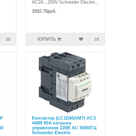
AC24…250V Schneider Electric..
3992.76руб.
КУПИТЬ
3P
Контактор (LC1D65AM7) AC3
440В 65A катушка
60
управления 220В AC 50/60ГЦ
Schneider Electric