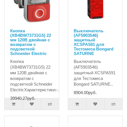
Кнопка
Выключатель
(XB4BW73731G5) 22
(AF5903546)
мм 120В двойная с
защитный
возвратом с
XCSPA591 для
подсветкой
Тестомеса Bongard
Schneider Electric
SATURNE
Кнопка
Выключатель
(XB4BW73731G5) 22
(AF5903546)
мм 120В двойная с
защитный XCSPA591
возвратом с
для Тестомеса
подсветкой Schneider
Bongard SATURNE..
ElectricХарактеристики:-..
8904.00руб.
39940.27руб.