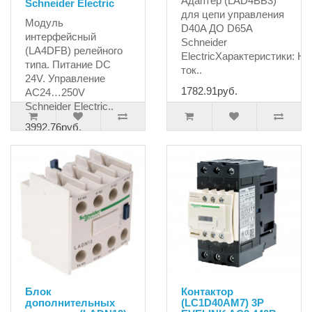
Адаптер (LAD4BB3)
Schneider Electric
для цепи управления
Модуль
D40A ДО D65A
интерфейсный
Schneider
(LA4DFB) релейного
ElectricХарактеристики: Но
типа. Питание DC
ток..
24V. Управление
1782.91руб.
AC24…250V
Schneider Electric..
3992.76руб.
Блок
Контактор
дополнительных
(LC1D40AM7) 3P