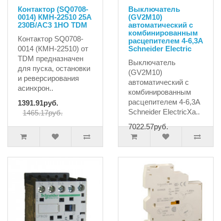
Контактор (SQ0708-
Выключатель
0014) КМН-22510 25А
(GV2M10)
230В/АС3 1НО TDM
автоматический с
комбинированным
Контактор SQ0708-
расцепителем 4-6,3A
0014 (КМН-22510) от
Schneider Electric
TDM предназначен
Выключатель
для пуска, остановки
(GV2M10)
и реверсирования
автоматический с
асинхрон..
комбинированным
расцепителем 4-6,3A
1391.91руб.
Schneider ElectricХа..
1465.17руб.
7022.57руб.