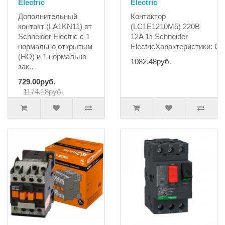
Electric
Electric
Дополнительный
Контактор
контакт (LA1KN11) от
(LC1E1210M5) 220B
Schneider Electric с 1
12A 1з Schneider
нормально открытым
ElectricХарактеристики: С
(НО) и 1 нормально
1082.48руб.
зак..
729.00руб.
1174.18руб.