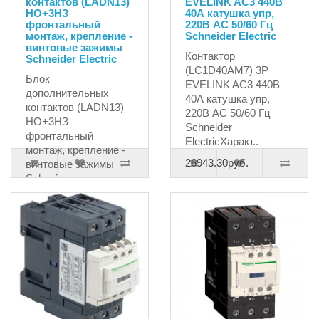
контактов (LADN13)
EVELINK AC3 440В
НО+3НЗ
40А катушка упр,
фронтальный
220В AC 50/60 Гц
монтаж, крепление -
Schneider Electric
винтовые зажимы
Контактор
Schneider Electric
(LC1D40AM7) 3P
Блок
EVELINK AC3 440В
дополнительных
40А катушка упр,
контактов (LADN13)
220В AC 50/60 Гц
НО+3НЗ
Schneider
фронтальный
ElectricХаракт..
монтаж, крепление -
26943.30руб.
винтовые зажимы
Schnei..
1541.76руб.