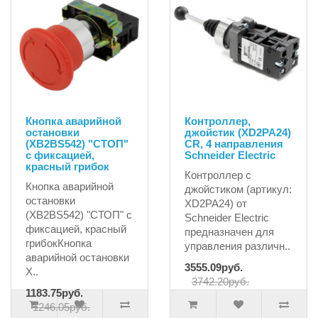
Кнопка аварийной
Контроллер,
остановки
джойстик (XD2PA24)
(XB2BS542) "СТОП"
CR, 4 направления
с фиксацией,
Schneider Electric
красный грибок
Контроллер с
Кнопка аварийной
джойстиком (артикул:
остановки
XD2PA24) от
(XB2BS542) "СТОП" с
Schneider Electric
фиксацией, красный
предназначен для
грибокКнопка
управления различн..
аварийной остановки
3555.09руб.
X..
3742.20руб.
1183.75руб.
1246.05руб.