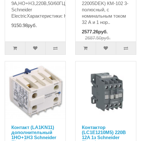
9А,НО+НЗ,220B,50/60ГЦ
22005DEK) КМ-102 3-
Schneider
полюсный, с
ElectricХарактеристики: Номина..
номинальным током
32 А и 1 нор..
9150.98руб.
2577.26руб.
2687.50руб.
Контакт (LA1KN11)
Контактор
дополнительный
(LC1E1210M5) 220B
1НО+1НЗ Schneider
12A 1з Schneider