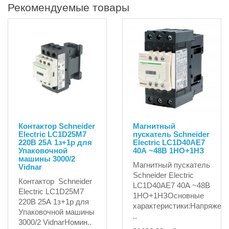
Рекомендуемые товары
Контактор Schneider
Магнитный
Electric LC1D25M7
пускатель Schneider
220В 25А 1з+1р для
Electric LC1D40AE7
Упаковочной
40А ~48В 1НО+1НЗ
машины 3000/2
Магнитный пускатель
Vidnar
Schneider Electric
Контактор Schneider
LC1D40AE7 40А ~48В
Electric LC1D25M7
1НО+1НЗОсновные
220В 25А 1з+1р для
характеристики:Напряжен
Упаковочной машины
..
3000/2 VidnarНомин..