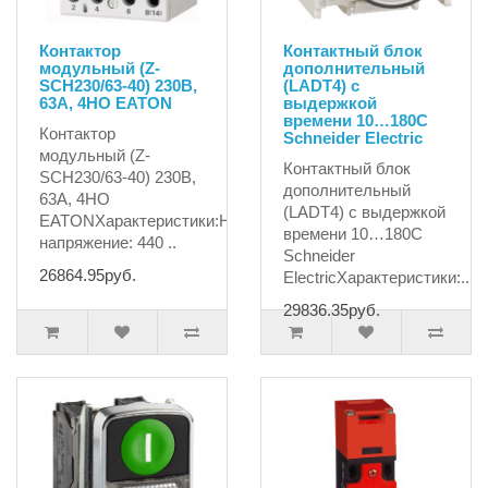
Контактор
Контактный блок
модульный (Z-
дополнительный
SCH230/63-40) 230В,
(LADT4) с
63А, 4НО EATON
выдержкой
времени 10…180С
Контактор
Schneider Electric
модульный (Z-
Контактный блок
SCH230/63-40) 230В,
дополнительный
63А, 4НО
(LADT4) с выдержкой
EATONХарактеристики:Номинальное
времени 10…180С
напряжение: 440 ..
Schneider
26864.95руб.
ElectricХарактеристики:..
29836.35руб.