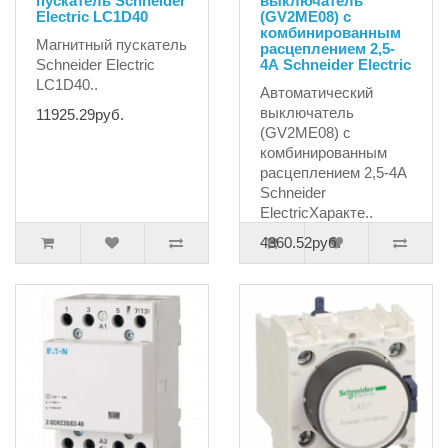
пускатель Schneider
выключатель
Electric LC1D40
(GV2ME08) с
комбинированным
Магнитный пускатель
расцеплением 2,5-
Schneider Electric
4А Schneider Electric
LC1D40..
Автоматический
выключатель
11925.29руб.
(GV2ME08) с
комбинированным
расцеплением 2,5-4А
Schneider
ElectricХаракте..
4360.52руб.