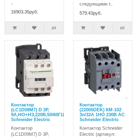
..
следующими т..
16903.35руб.
579.43руб.
Контактор
Контактор
(LC1D09M7) D 3P,
(22005DEK) КМ-102
9А,НО+НЗ,220B,50/60ГЦ
3п/32А 1НО 230В AC
Schneider Electric
Schneider Electric
Контактор
Контактор Schneider
(LC1D09M7) D 3P,
Electric (артикул: