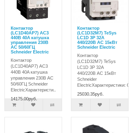
Контактор
Контактор
(LC1D40AP7) AC3
(LC1D32M7) TeSys
440В 40A катушка
LC1D 3P 32А
управления 230В
440/220В AC 15кВт
AC 50/60ГЦ
Schneider Electric
Schneider Electric
Контактор
Контактор
(LC1D32M7) TeSys
(LC1D40AP7) AC3
LC1D 3P 32А
440В 40A катушка
440/220В AC 15кВт
управления 230В AC
Schneider
50/60ГЦ Schneider
ElectricХарактеристики: Се
ElectricХарактеристи..
25030.35руб.
14175.00руб.