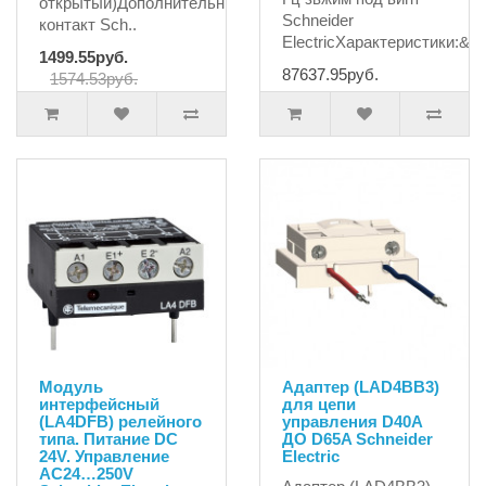
открытый)Дополнительный
Schneider
контакт Sch..
ElectricХарактеристики:&..
1499.55руб.
87637.95руб.
1574.53руб.
Модуль
Адаптер (LAD4BB3)
интерфейсный
для цепи
(LA4DFB) релейного
управления D40A
типа. Питание DC
ДО D65A Schneider
24V. Управление
Electric
AC24…250V