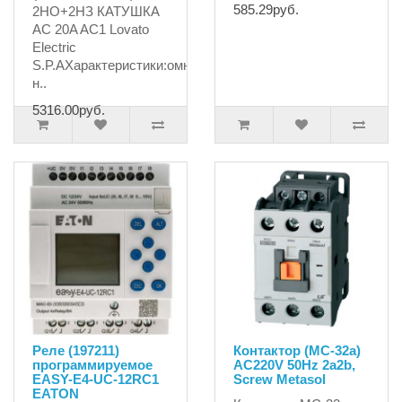
585.29руб.
2НО+2НЗ КАТУШКА
AC 20A AC1 Lovato
Electric
S.P.AХарактеристики:омническая
н..
5316.00руб.
Реле (197211)
Контактор (MC-32a)
программируемое
AC220V 50Hz 2a2b,
EASY-E4-UC-12RC1
Screw Metasol
EATON