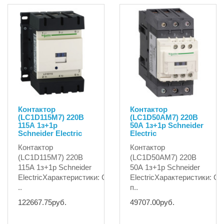
Контактор
Контактор
(LC1D115M7) 220В
(LC1D50AM7) 220В
115А 1з+1р
50А 1з+1р Schneider
Schneider Electric
Electric
Контактор
Контактор
(LC1D115M7) 220В
(LC1D50AM7) 220В
115А 1з+1р Schneider
50А 1з+1р Schneider
ElectricХарактеристики: СерияTeSysНаименование
ElectricХарактеристики: 
..
п..
122667.75руб.
49707.00руб.