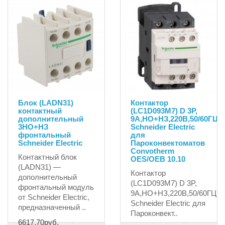
Блок (LADN31)
Контактор
контактный
(LC1D093M7) D 3P,
дополнительный
9А,НО+НЗ,220В,50/60ГЦ,
3НО+НЗ
Schneider Electric
фронтальный
для
Schneider Electric
Пароконвектоматов
Convotherm
Контактный блок
OES/OEB 10.10
(LADN31) —
Контактор
дополнительный
(LC1D093M7) D 3P,
фронтальный модуль
9А,НО+НЗ,220В,50/60ГЦ,
от Schneider Electric,
Schneider Electric для
предназначенный ..
Пароконвект..
6617.70руб.