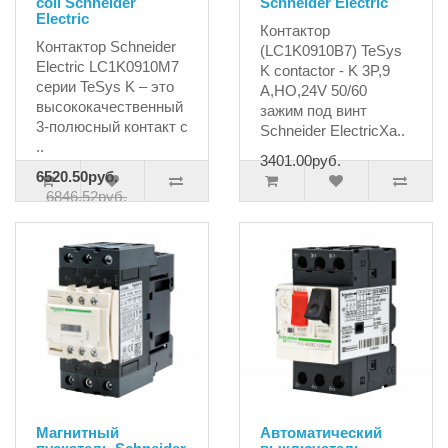
coil Schneider
Schneider Electric
Electric
Контактор
Контактор Schneider
(LC1K0910B7) TeSys
Electric LC1K0910M7
K contactor - K 3P,9
серии TeSys K – это
A,НО,24V 50/60
высококачественный
зажим под винт
3-полюсный контакт с
Schneider ElectricХа..
..
3401.00руб.
6520.50руб.
6846.52руб.
Магнитный
Автоматический