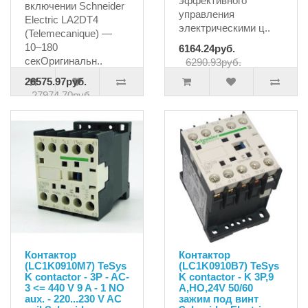
эффективного
включении Schneider
управления
Electric LA2DT4
электрическими ц..
(Telemecanique) —
10–180
6164.24руб.
секОригинальн..
6290.93руб.
26575.97руб.
27974.70руб.
Контактор
Контактор
(LC1K0910M7) TeSys
(LC1K0910B7) TeSys
K contactor - 3P - AC-
K contactor - K 3P,9
3 <= 440 V 9 A - 1 NO
A,НО,24V 50/60
aux. - 220...230 V AC
зажим под винт