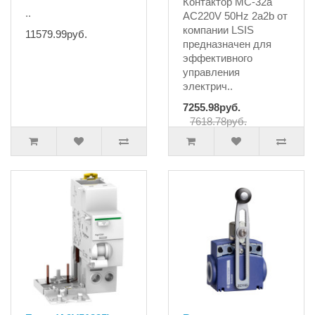
Контактор MC-32a
..
AC220V 50Hz 2a2b от
компании LSIS
11579.99руб.
предназначен для
эффективного
управления
электрич..
7255.98руб.
7618.78руб.