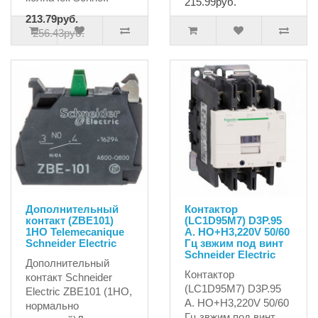
215.99руб.
213.79руб.
256.43руб.
Дополнительный
Контактор
контакт (ZBE101)
(LC1D95M7) D3P.95
1HO Telemecanique
A. HO+H3,220V 50/60
Schneider Electric
Гц звжим под винт
Schneider Electric
Дополнительный
Контактор
контакт Schneider
(LC1D95M7) D3P.95
Electric ZBE101 (1НО,
A. HO+H3,220V 50/60
нормально
Гц звжим под винт