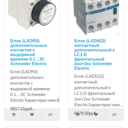
Блок (LADR0)
Блок (LADN22)
дополнительных
контактный
контактов с
дополнительный к
выдержкой
LC1-D
времени 0.1…3С
фронтальный
Schneider Electric
2но+2нз Schneider
Electric
Блок (LADR0)
Блок (LADN22)
дополнительных
контактный
контактов с
дополнительный к
выдержкой времени
LC1-D фронтальный
0.1…3С Schneider
2но+2нз Schneider
ElectricХарактеристики:Вр..
ElectricХарактеристики..
9917.01руб.
6979.50руб.