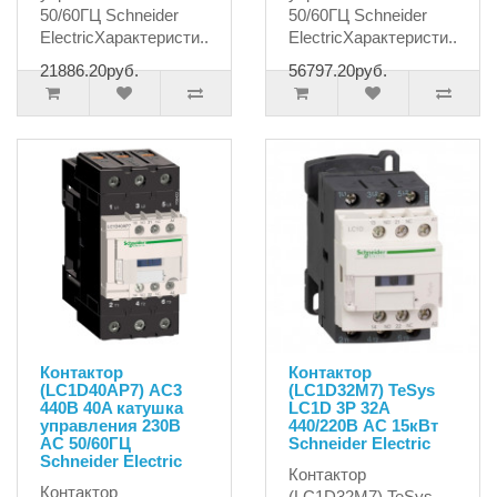
50/60ГЦ Schneider
50/60ГЦ Schneider
ElectricХарактеристи..
ElectricХарактеристи..
21886.20руб.
56797.20руб.
Контактор
Контактор
(LC1D40AP7) AC3
(LC1D32M7) TeSys
440В 40A катушка
LC1D 3P 32А
управления 230В
440/220В AC 15кВт
AC 50/60ГЦ
Schneider Electric
Schneider Electric
Контактор
Контактор
(LC1D32M7) TeSys