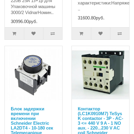
220В 25А 1з+1р для
характеристики:Напряжен
Упаковочной машины
..
3000/2 VidnarНомин..
31600.80руб.
30996.00руб.
Блок задержки
Контактор
времени при
(LC1K0910M7) TeSys
включении
K contactor - 3P - AC-
Schneider Electric
3 <= 440 V 9 A - 1 NO
LA2DT4 - 10-180 сек
aux. - 220...230 V AC
Telemecanique
coil Schneider