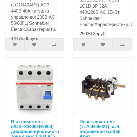
(LC1D40AP7) AC3
LC1D 3P 32А
440В 40A катушка
440/220В AC 15кВт
управления 230В AC
Schneider
50/60ГЦ Schneider
ElectricХарактеристики: Се
ElectricХарактеристи..
25030.35руб.
14175.00руб.
Выключатель
Переключатель
(2CSF204001R2800)
(7LA 8405021) на 4
дифференциального
положения Gottak
тока 4 мод.F204 AC-
Абат