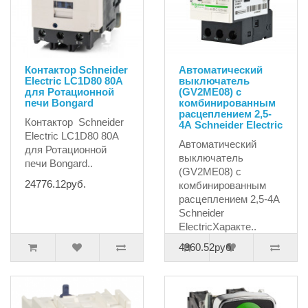
Контактор Schneider
Автоматический
Electric LC1D80 80А
выключатель
для Ротационной
(GV2ME08) с
печи Bongard
комбинированным
расцеплением 2,5-
Контактор Schneider
4А Schneider Electric
Electric LC1D80 80А
Автоматический
для Ротационной
выключатель
печи Bongard..
(GV2ME08) с
24776.12руб.
комбинированным
расцеплением 2,5-4А
Schneider
ElectricХаракте..
4360.52руб.