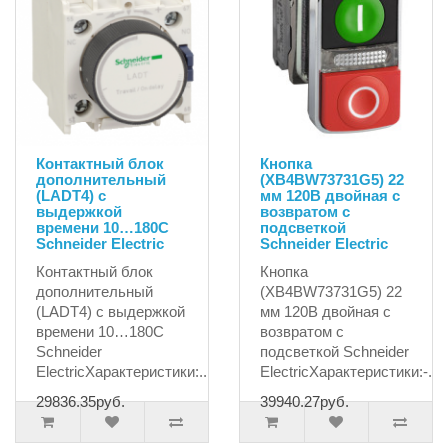
Контактный блок
Кнопка
дополнительный
(XB4BW73731G5) 22
(LADT4) с
мм 120В двойная с
выдержкой
возвратом с
времени 10…180С
подсветкой
Schneider Electric
Schneider Electric
Контактный блок
Кнопка
дополнительный
(XB4BW73731G5) 22
(LADT4) с выдержкой
мм 120В двойная с
времени 10…180С
возвратом с
Schneider
подсветкой Schneider
ElectricХарактеристики:..
ElectricХарактеристики:-..
29836.35руб.
39940.27руб.