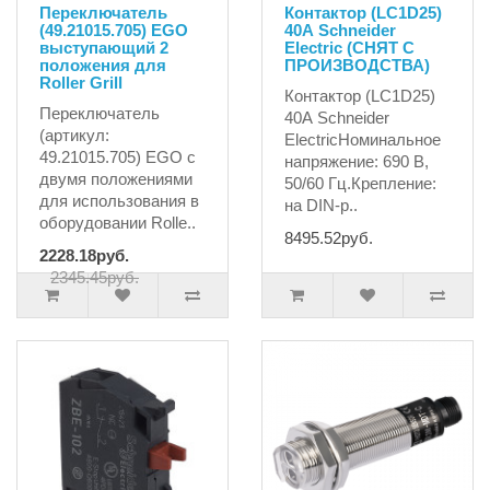
Переключатель
Контактор (LC1D25)
(49.21015.705) EGO
40А Schneider
выступающий 2
Electric (СНЯТ С
положения для
ПРОИЗВОДСТВА)
Roller Grill
Контактор (LC1D25)
Переключатель
40А Schneider
(артикул:
ElectricНоминальное
49.21015.705) EGO с
напряжение: 690 В,
двумя положениями
50/60 Гц.Крепление:
для использования в
на DIN-р..
оборудовании Rolle..
8495.52руб.
2228.18руб.
2345.45руб.