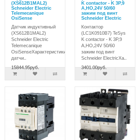
(XS612B1MAL2)
K contactor - K 3P,9
Schneider Electric
A,НО,24V 50/60
Telemecanique
зажим под винт
OsiSense
Schneider Electric
Датчик индуктивный
Контактор
(XS612B1MAL2)
(LC1K0910B7) TeSys
Schneider Electric
K contactor - K 3P,9
Telemecanique
A,НО,24V 50/60
OsiSenseХарактеристики:Длина
зажим под винт
датчи..
Schneider ElectricХа..
15844.95руб.
3401.00руб.