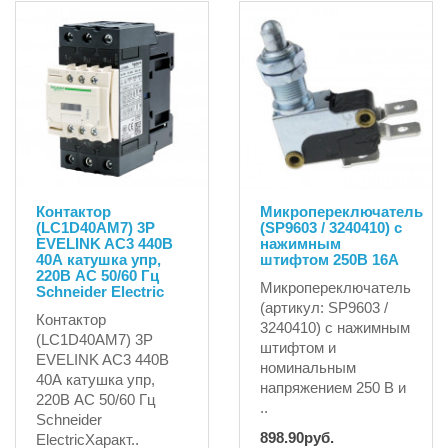
1541.76руб.
Контактор
Микропереключатель
(LC1D40AM7) 3P
(SP9603 / 3240410) с
EVELINK AC3 440В
нажимным
40А катушка упр,
штифтом 250В 16А
220В AC 50/60 Гц
Микропереключатель
Schneider Electric
(артикул: SP9603 /
Контактор
3240410) с нажимным
(LC1D40AM7) 3P
штифтом и
EVELINK AC3 440В
номинальным
40А катушка упр,
напряжением 250 В и
220В AC 50/60 Гц
..
Schneider
898.90руб.
ElectricХаракт..