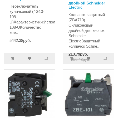
двойной Schneider
Переключатель
Electric
кулачковый (4G10-
Колпачок защитный
108-
(ZBA710)
U)Характеристики:ИсполнениеОткрытоеМодель4G10-
Силиконовый
108-UКоличество
двойной для кнопок
ком..
Schneider
5442.38руб.
ElectricЗащитный
колпачок Schne..
213.79руб.
256.43руб.