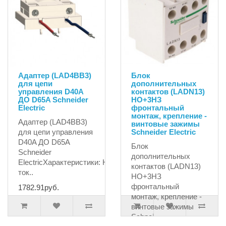
Адаптер (LAD4BB3)
Блок
для цепи
дополнительных
управления D40A
контактов (LADN13)
ДО D65A Schneider
НО+3НЗ
Electric
фронтальный
монтаж, крепление -
Адаптер (LAD4BB3)
винтовые зажимы
для цепи управления
Schneider Electric
D40A ДО D65A
Блок
Schneider
дополнительных
ElectricХарактеристики: Номин.
контактов (LADN13)
ток..
НО+3НЗ
фронтальный
1782.91руб.
монтаж, крепление -
винтовые зажимы
Schnei..