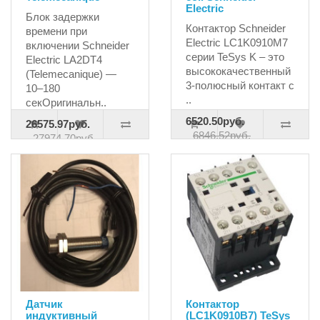
Electric
Блок задержки
Контактор Schneider
времени при
Electric LC1K0910M7
включении Schneider
серии TeSys K – это
Electric LA2DT4
высококачественный
(Telemecanique) —
3-полюсный контакт с
10–180
..
секОригинальн..
6520.50руб.
26575.97руб.
6846.52руб.
27974.70руб.
Датчик
Контактор
индуктивный
(LC1K0910B7) TeSys