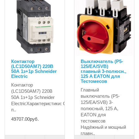
Контактор
Выключатель (P5-
(LC1D50AM7) 220В
125/EA/SVB)
50А 1з+1р Schneider
главный 3-полюсн.,
Electric
125 A EATON для
Тестомесов
Контактор
Главный
(LC1D50AM7) 220В
выключатель (P5-
50А 1з+1р Schneider
125/EA/SVB) 3-
ElectricХарактеристики: СерияTeSysНаименование
полюсный, 125 A,
п..
EATON для
49707.00руб.
тестомесов
Надёжный и мощный
главн..