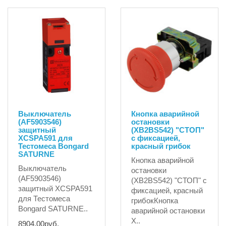
Выключатель
Кнопка аварийной
(AF5903546)
остановки
защитный
(XB2BS542) "СТОП"
XCSPA591 для
с фиксацией,
Тестомеса Bongard
красный грибок
SATURNE
Кнопка аварийной
Выключатель
остановки
(AF5903546)
(XB2BS542) "СТОП" с
защитный XCSPA591
фиксацией, красный
для Тестомеса
грибокКнопка
Bongard SATURNE..
аварийной остановки
X..
8904.00руб.