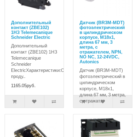
Дополнительный
Датчик (BR3M-MDT)
контакт (ZBE102)
фотоэлектрический
1НЗ Telemecanique
в цилиндрическом
Schneider Electric
корпусе, М18х1,
длина 67 мм, 3
Дополнительный
метра, с
контакт (ZBE102) 1НЗ
отражателем, NPN,
NO NC, 12-24VDC,
Telemecanique
Autonics
Schneider
ElectricХарактеристики:Серия
Датчик (BR3M-MDT)
проду..
фотоэлектрический в
цилиндрическом
1165.05руб.
корпусе, М18х1,
длина 67 мм, 3 метра,
с отражат..
4683.15руб.