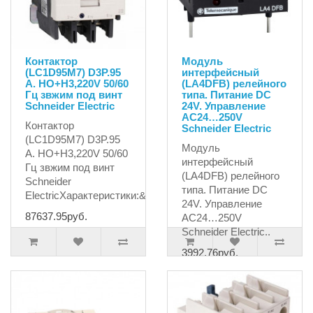
Контактор
Модуль
(LC1D95M7) D3P.95
интерфейсный
A. HO+H3,220V 50/60
(LA4DFB) релейного
Гц звжим под винт
типа. Питание DC
Schneider Electric
24V. Управление
AC24…250V
Контактор
Schneider Electric
(LC1D95M7) D3P.95
Модуль
A. HO+H3,220V 50/60
интерфейсный
Гц звжим под винт
(LA4DFB) релейного
Schneider
типа. Питание DC
ElectricХарактеристики:&..
24V. Управление
87637.95руб.
AC24…250V
Schneider Electric..
3992.76руб.