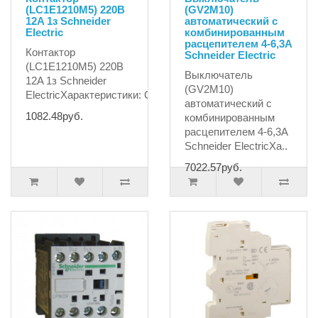
(LC1E1210M5) 220B
(GV2M10)
12A 1з Schneider
автоматический с
Electric
комбинированным
расцепителем 4-6,3A
Контактор
Schneider Electric
(LC1E1210M5) 220B
Выключатель
12A 1з Schneider
(GV2M10)
ElectricХарактеристики: СерияEasyPactНаимен..
автоматический с
1082.48руб.
комбинированным
расцепителем 4-6,3A
Schneider ElectricХа..
7022.57руб.