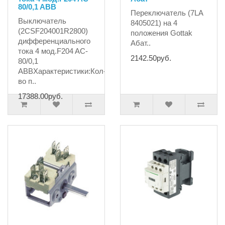
80/0,1 ABB
Переключатель (7LA
Выключатель
8405021) на 4
(2CSF204001R2800)
положения Gottak
дифференциального
Абат..
тока 4 мод.F204 AC-
2142.50руб.
80/0,1
ABBХарактеристики:Кол-
во п..
17388.00руб.