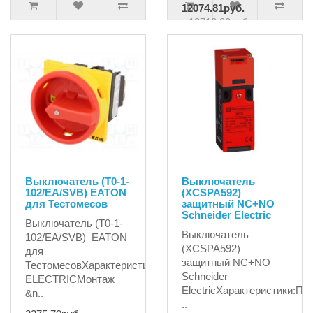
12074.81руб.
12710.33руб.
Выключатель (T0-1-
Выключатель
102/EA/SVB) EATON
(XCSPA592)
для Тестомесов
защитный NC+NO
Schneider Electric
Выключатель (T0-1-
Выключатель
102/EA/SVB) EATON
(XCSPA592)
для
защитный NC+NO
ТестомесовХарактеристики:EATON
Schneider
ELECTRICМонтаж
ElectricХарактеристики:П
&n..
..