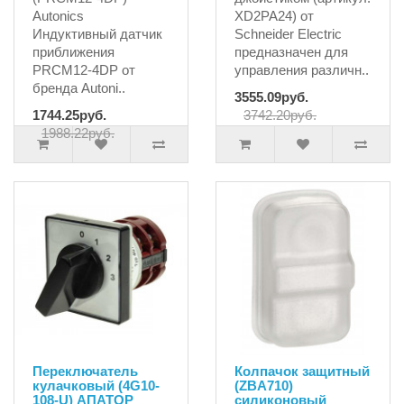
Autonics
XD2PA24) от
Индуктивный датчик
Schneider Electric
приближения
предназначен для
PRCM12-4DP от
управления различн..
бренда Autoni..
3555.09руб.
1744.25руб.
3742.20руб.
1988.22руб.
Переключатель
Колпачок защитный
кулачковый (4G10-
(ZBA710)
108-U) АПАТОР
силиконовый