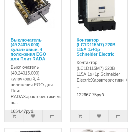
Выключатель
Контактор
(49.24015.000)
(LC1D115M7) 220В
кулачковый, 4
115А 1з+1р
положения EGO
Schneider Electric
для Плит RADA
Контактор
Выключатель
(LC1D115M7) 220В
(49.24015.000)
115А 1з+1р Schneider
кулачковый, 4
ElectricХарактеристики: 
положения EGO для
..
Плит
122667.75руб.
RADAХарактеристики:модель4
по..
1654.47руб.