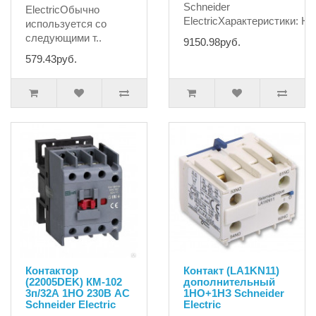
Schneider
ElectricОбычно
ElectricХарактеристики: Но
используется со
следующими т..
9150.98руб.
579.43руб.
Контактор
Контакт (LA1KN11)
(22005DEK) КМ-102
дополнительный
3п/32А 1НО 230В AC
1НО+1НЗ Schneider
Schneider Electric
Electric