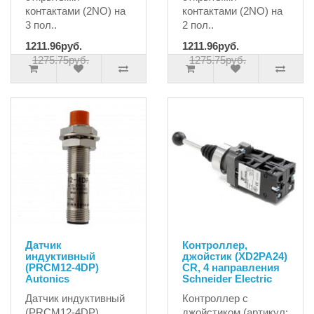
контактами (2NO) на
контактами (2NO) на
3 пол..
2 пол..
1211.96руб.
1211.96руб.
1275.75руб.
1275.75руб.
Датчик
Контроллер,
индуктивный
джойстик (XD2PA24)
(PRCM12-4DP)
CR, 4 направления
Autonics
Schneider Electric
Датчик индуктивный
Контроллер с
(PRCM12-4DP)
джойстиком (артикул: