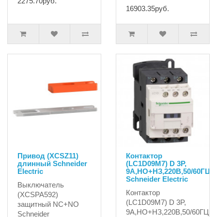
2275.70руб.
16903.35руб.
Привод (XCSZ11)
Контактор
длинный Schneider
(LC1D09M7) D 3P,
Electric
9А,НО+НЗ,220B,50/60ГЦ
Schneider Electric
Выключатель
Контактор
(XCSPA592)
(LC1D09M7) D 3P,
защитный NC+NO
9А,НО+НЗ,220B,50/60ГЦ
Schneider