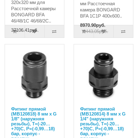
320х320 мм для
мм Расстоечная
Расстоечной камеры
камера BONGARD
BONGARD BFA
BFA 1C1P 400x600..
46/48/1C 46/68/2C..
8970.90руб.
37106.41руб.
9443.05руб.
Фитинг прямой
Фитинг прямой
(MB120818) 8 мм х G
(MB120814) 8 мм х G
1/8" (наружняя
1/4" (наружняя
резьбы), T=(-20…
резьбы), T=(-20…
+70)C, P=(-0,99…18)
+70)C, P=(-0,99…18)
бар, корпус -
бар, корпус -