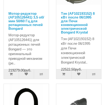
Мотор-редуктор
Тэн (AF102193152) 8
(AF105126441) 3,5 об/
кВт после 06/1995
мин 50/60 Гц для
для Печи
ротационных печей
конвекционной
Bongard
электрической
Bongard Krystal
Мотор-редуктор
Тэн (AF102193152) 8
(AF105126441) для
кВт после 06/1995
ротационных печей
для Печи
Bongard — это
конвекционной
оригинальный
электрической
приводной механизм
Bongard Krystal..
(ре..
22522.50руб.
219279.00руб.