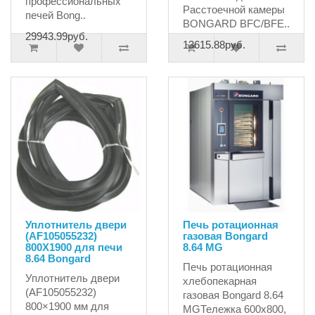
профессиональных
Расстоечной камеры
печей Bong..
BONGARD BFC/BFE..
29943.99руб.
13615.88руб.
Уплотнитель двери
Печь ротационная
(AF105055232)
газовая Bongard
800X1900 для печи
8.64 MG
8.64 Bongard
Печь ротационная
Уплотнитель двери
хлебопекарная
(AF105055232)
газовая Bongard 8.64
800×1900 мм для
MGТележка 600x800,