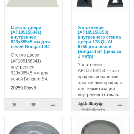
Стекло двери
Уплотнение
(AF105156341)
(AF105158153)
внутреннее
внутреннего стекла
623x885x5 мм для
двери 178 QUAL
печей Bongard S4
9750 для печей
Bongard S4 (цена за
Стекло двери
1 метр)
(AF105156341)
Уплотнение
внутреннее
AF105158153 — это
623x885x5 мм для
профессиональный
печей Bongard S4..
эластичный профиль
20250.00руб.
для герметизации
внутреннего стекла..
1715.85руб.
1801.00руб.