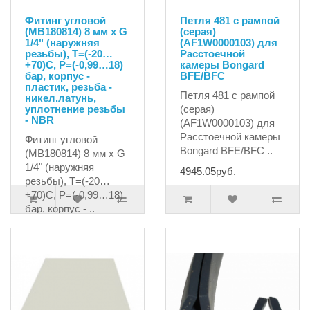
Фитинг угловой
Петля 481 с рампой
(MB180814) 8 мм х G
(серая)
1/4" (наружняя
(AF1W0000103) для
резьбы), T=(-20…
Расстоечной
+70)C, P=(-0,99…18)
камеры Bongard
бар, корпус -
BFE/BFC
пластик, резьба -
Петля 481 с рампой
никел.латунь,
уплотнение резьбы
(серая)
- NBR
(AF1W0000103) для
Расстоечной камеры
Фитинг угловой
Bongard BFE/BFC ..
(MB180814) 8 мм х G
1/4" (наружняя
4945.05руб.
резьбы), T=(-20…
+70)C, P=(-0,99…18)
бар, корпус - ..
172.81руб.