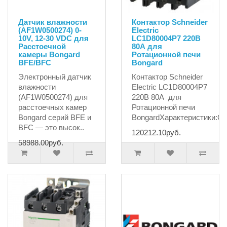
Датчик влажности
Контактор Schneider
(AF1W0500274) 0-
Electric
10V, 12-30 VDC для
LC1D80004P7 220В
Расстоечной
80А для
камеры Bongard
Ротационной печи
BFE/BFC
Bongard
Электронный датчик
Контактор Schneider
влажности
Electric LC1D80004P7
(AF1W0500274) для
220В 80А для
расстоечных камер
Ротационной печи
Bongard серий BFE и
BongardХарактеристики:С..
BFC — это высок..
120212.10руб.
58988.00руб.