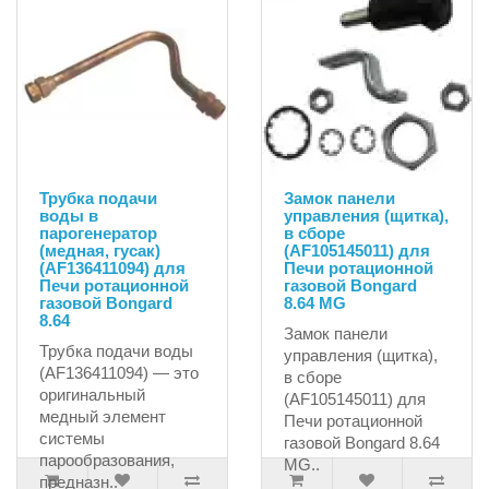
Трубка подачи
Замок панели
воды в
управления (щитка),
парогенератор
в сборе
(медная, гусак)
(AF105145011) для
(AF136411094) для
Печи ротационной
Печи ротационной
газовой Bongard
газовой Bongard
8.64 MG
8.64
Замок панели
Трубка подачи воды
управления (щитка),
(AF136411094) — это
в сборе
оригинальный
(AF105145011) для
медный элемент
Печи ротационной
системы
газовой Bongard 8.64
парообразования,
MG..
предназн..