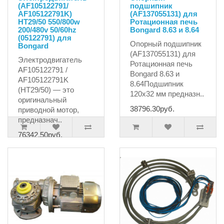
(AF105122791/
подшипник
AF105122791K)
(AF137055131) для
HT29/50 550/800w
Ротационная печь
200/480v 50/60hz
Bongard 8.63 и 8.64
(05122791) для
Опорный подшипник
Bongard
(AF137055131) для
Электродвигатель
Ротационная печь
AF105122791 /
Bongard 8.63 и
AF105122791K
8.64Подшипник
(HT29/50) — это
120x32 мм предназн..
оригинальный
38796.30руб.
приводной мотор,
предназнач..
76342.50руб.