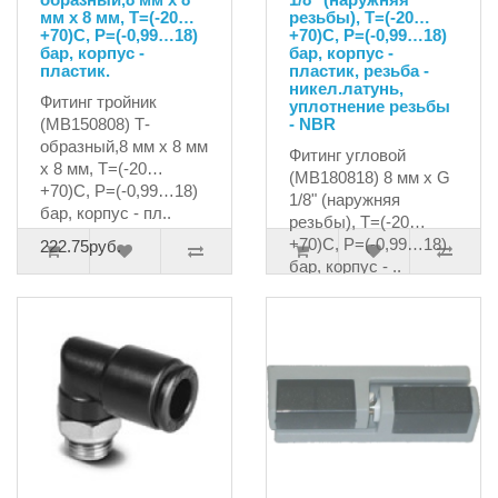
мм х 8 мм, T=(-20…
резьбы), T=(-20…
+70)C, P=(-0,99…18)
+70)C, P=(-0,99…18)
бар, корпус -
бар, корпус -
пластик.
пластик, резьба -
никел.латунь,
Фитинг тройник
уплотнение резьбы
(MB150808) Т-
- NBR
образный,8 мм х 8 мм
Фитинг угловой
х 8 мм, T=(-20…
(MB180818) 8 мм х G
+70)C, P=(-0,99…18)
1/8" (наружняя
бар, корпус - пл..
резьбы), T=(-20…
+70)C, P=(-0,99…18)
222.75руб.
бар, корпус - ..
157.95руб.