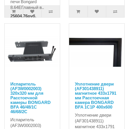
печи Bongard
8.64EГлавный в..
25604.76руб.
27320.80руб.
Испаритель
Уплотнение двери
(AF3W0002003)
(AF301438911)
320х320 мм для
магнитное 433x1791
Расстоечной
мм Расстоечная
камеры BONGARD
камера BONGARD
BFA 46/48/1C
BFA 1C1P 400x600
46/68/2C
Уплотнение двери
Испаритель
(AF301438911)
(AF3W0002003)
магнитное 433x1791