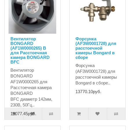
Вентилятор
Форсунка
BONGARD
(AF3W0001728) для
(AF1W0000265) B
расстоечной
для Расстоечная
камеры Bongard в
камера BONGARD
сборе
BFC
Форсунка
Вентилятор
(AF3W0001728) для
BONGARD
расстоечной камеры
AF1W0000265 для
Bongard в сборе..
Расстоечная камера
13770.10руб.
BONGARD
BFC диаметр 142мм,
230В, 50Гц..
19077.45руб.