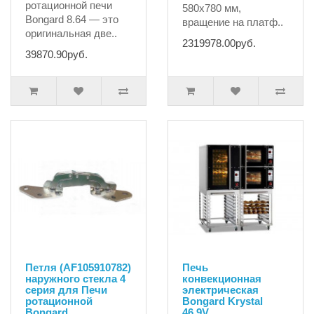
ротационной печи
580x780 мм,
Bongard 8.64 — это
вращение на платф..
оригинальная две..
2319978.00руб.
39870.90руб.
Петля (AF105910782)
Печь
наружного стекла 4
конвекционная
серия для Печи
электрическая
ротационной
Bongard Krystal
Bongard
46.9V