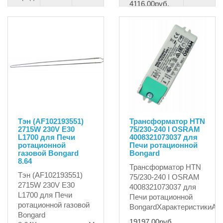
4116.00руб.
6998.12руб.
7366.44руб.
Тэн (AF102193551)
Трансформатор HTN
2715W 230V E30
75/230-240 I OSRAM
L1700 для Печи
4008321073037 для
ротационной
Печи ротационной
газовой Bongard
Bongard
8.64
Трансформатор HTN
Тэн (AF102193551)
75/230-240 I OSRAM
2715W 230V E30
4008321073037 для
L1700 для Печи
Печи ротационной
ротационной газовой
BongardХарактеристикиАрт
Bongard
19197.00руб.