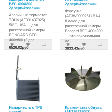
BFC 400X800
2двери/4тележки
2двери/4тележки
Форсунка
Аварийный термостат
(AF3W0000261) B1/4
ТЭНа (AF301437025)
8 л/час для
50°C, 16A — для
расстоечной камеры
расстоечной камеры
Bongard BFC 400×800
BONGARD BFC
— это оригинальная
400x800 (2 две..
ла..
6526.02руб.
3933.43руб.
6677.32руб.
4140.45руб.
Испаритель с ТРВ
Крыльчатка обдува
левый
(AF176717002)