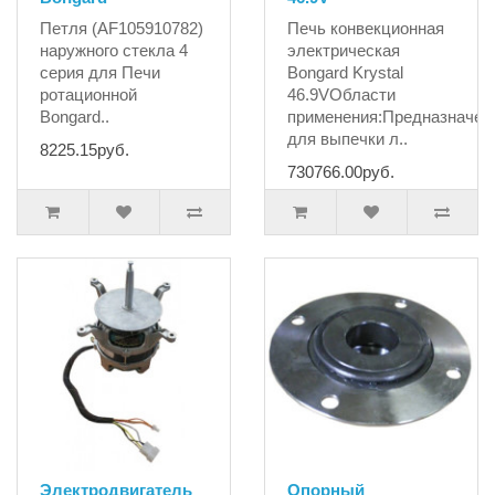
Петля (AF105910782)
Печь конвекционная
наружного стекла 4
электрическая
серия для Печи
Bongard Krystal
ротационной
46.9VОбласти
Bongard..
применения:Предназначен
для выпечки л..
8225.15руб.
730766.00руб.
Электродвигатель
Опорный