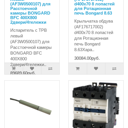
(AF3W0500107) для
d400x70 8 лопастей
Расстоечной
для Ротационная
камеры BONGARD
печь Bongard 8.63
BFC 400X800
Крыльчатка обдува
2двери/4тележки
(AF176717002)
Испаритель с ТРВ
d400x70 8 лопастей
левый
для Ротационная
(AF3W0500107) для
печь Bongard
Расстоечной камеры
8.63Хара..
BONGARD BFC
30084.00руб.
400X800
2двери/4тележки..
89689.60руб.