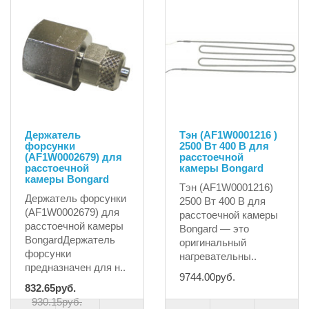
Держатель
Тэн (AF1W0001216 )
форсунки
2500 Вт 400 В для
(AF1W0002679) для
расстоечной
расстоечной
камеры Bongard
камеры Bongard
Тэн (AF1W0001216)
Держатель форсунки
2500 Вт 400 В для
(AF1W0002679) для
расстоечной камеры
расстоечной камеры
Bongard — это
BongardДержатель
оригинальный
форсунки
нагревательны..
предназначен для н..
9744.00руб.
832.65руб.
930.15руб.