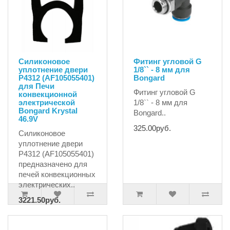
Силиконовое
Фитинг угловой G
уплотнение двери
1/8`` - 8 мм для
P4312 (AF105055401)
Bongard
для Печи
Фитинг угловой G
конвекционной
электрической
1/8`` - 8 мм для
Bongard Krystal
Bongard..
46.9V
325.00руб.
Силиконовое
уплотнение двери
P4312 (AF105055401)
предназначено для
печей конвекционных
электрических..
3221.50руб.
3527.55руб.