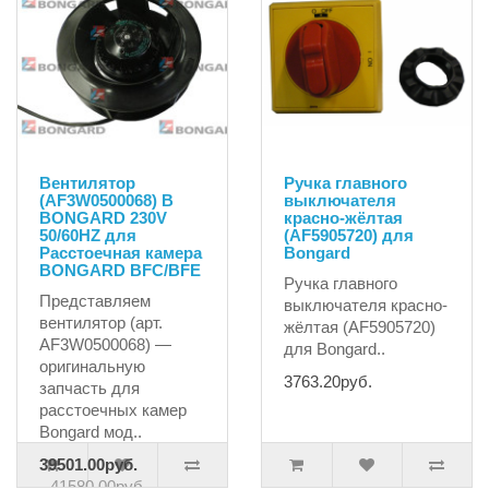
Вентилятор
Ручка главного
(AF3W0500068) B
выключателя
BONGARD 230V
красно-жёлтая
50/60HZ для
(AF5905720) для
Расстоечная камера
Bongard
BONGARD BFC/BFE
Ручка главного
Представляем
выключателя красно-
вентилятор (арт.
жёлтая (AF5905720)
AF3W0500068) —
для Bongard..
оригинальную
3763.20руб.
запчасть для
расстоечных камер
Bongard мод..
39501.00руб.
41580.00руб.