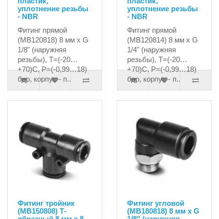
пластик,
пластик,
уплотнение резьбы
уплотнение резьбы
- NBR
- NBR
Фитинг прямой
Фитинг прямой
(MB120818) 8 мм х G
(MB120814) 8 мм х G
1/8" (наружняя
1/4" (наружняя
резьбы), T=(-20…
резьбы), T=(-20…
+70)C, P=(-0,99…18)
+70)C, P=(-0,99…18)
бар, корпус - п..
бар, корпус - п..
109.35руб.
112.06руб.
Фитинг тройник
Фитинг угловой
(MB150808) Т-
(MB180818) 8 мм х G
образный,8 мм х 8
1/8" (наружняя