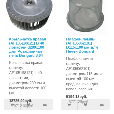
Крыльчатка правая
Плафон лампы
(AF105198121) B 40
(AF105062101)
лопастей d280x100
D115x100 мм для
для Ротационная
Печей Bongard
печь Bongard 8.64
Плафон лампы
Крыльчатка правая
(артикул:
(артикул:
AF105062101)
AF105198121) с 40
диаметром 115 мм и
лопастями,
высотой 100 мм
диаметром 280 мм и
предназначен для
высотой лопасти 100
использования..
мм, ..
5194.13руб.
18726.40руб.
5771.25руб.
19712.00руб.