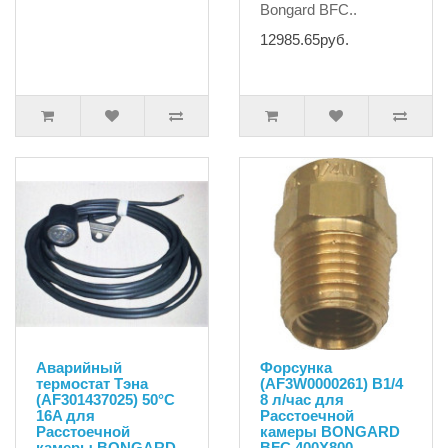
Bongard BFC..
12985.65руб.
Аварийный
Форсунка
термостат Тэна
(AF3W0000261) B1/4
(AF301437025) 50°C
8 л/час для
16A для
Расстоечной
Расстоечной
камеры BONGARD
камеры BONGARD
BFC 400X800