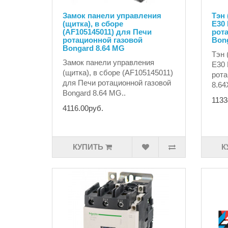
Замок панели управления
Тэн 
(щитка), в сборе
E30 
(AF105145011) для Печи
рот
ротационной газовой
Bong
Bongard 8.64 MG
Тэн 
Замок панели управления
E30 
(щитка), в сборе (AF105145011)
рота
для Печи ротационной газовой
8.64
Bongard 8.64 MG..
1133
4116.00руб.
КУПИТЬ
К