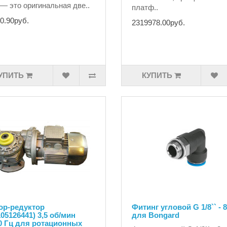
 — это оригинальная две..
платф..
0.90руб.
2319978.00руб.
УПИТЬ
КУПИТЬ
ор-редуктор
Фитинг угловой G 1/8`` - 
05126441) 3,5 об/мин
для Bongard
0 Гц для ротационных