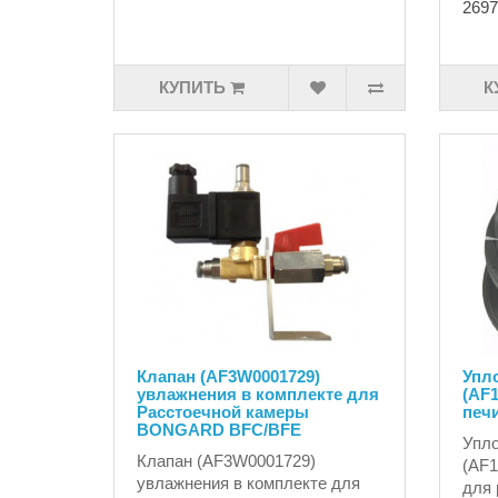
2697
КУПИТЬ
К
Клапан (AF3W0001729)
Упл
увлажнения в комплекте для
(AF1
Расстоечной камеры
печи
BONGARD BFC/BFE
Упло
Клапан (AF3W0001729)
(AF1
увлажнения в комплекте для
для 