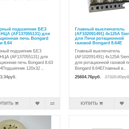
рный подшипник БЕЗ
Главный выключатель
НЦА (AF137055131) для
(AF102091491) 4x125A Si
ационная печь Bongard
для Печи ротационной
 и 8.64
газовой Bongard 8.64E
рный подшипник БЕЗ
Главный выключатель
НЦА (AF137055131) для
(AF102091491) 4x125A Sie
ционная печь Bongard 8.63
для ротационной газовой п
64Подшипник 120x32 ..
Bongard 8.64EГлавный в..
3.34руб.
25604.76руб.
27320.80руб
УПИТЬ
КУПИТЬ