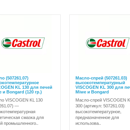
о (507261.07)
Масло-спрей (507261.03)
окотемпературное
высокотемпературный
COGEN KL 130 для печей
VISCOGEN KL 300 для пе
 и Bongard (120 гр.)
Miwe и Bongard
ло VISCOGEN KL 130
Масло-спрей VISCOGEN K
261.07) —
300 (артикул: 507261.03)
котемпературная
высокотемпературное,
етическая смазка для
предназначенное для
й промышленного..
использова..