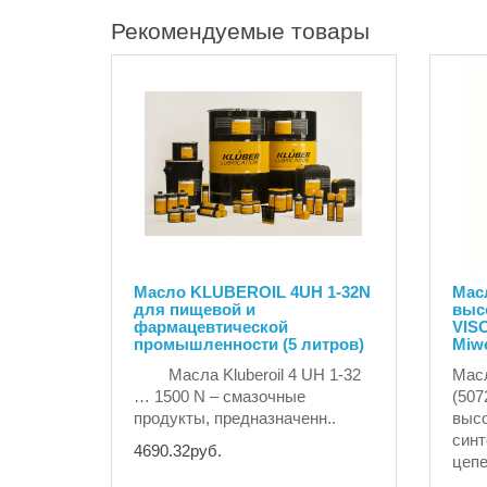
Рекомендуемые товары
Масло KLUBEROIL 4UH 1-32N
Масл
для пищевой и
выс
фармацевтической
VIS
промышленности (5 литров)
Miwe
Масла Kluberoil 4 UH 1-32
Мас
… 1500 N – смазочные
(507
продукты, предназначенн..
высо
синт
4690.32руб.
цепе