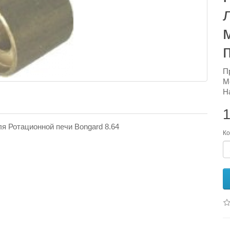
П
М
Н
1
я Ротационной печи Bongard 8.64
Ко