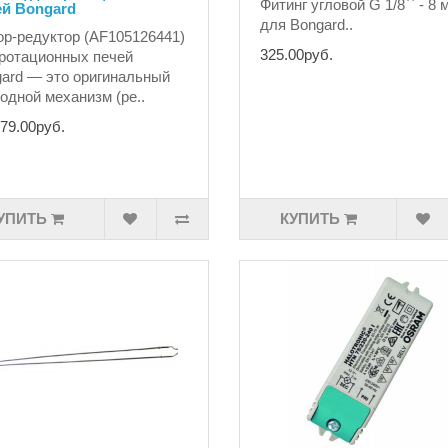
Фитинг угловой G 1/8`` - 8 
ей Bongard
для Bongard..
р-редуктор (AF105126441)
325.00руб.
ротационных печей
ard — это оригинальный
одной механизм (ре..
79.00руб.
УПИТЬ
КУПИТЬ