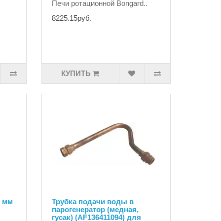
Печи ротационной Bongard..
8225.15руб.
КУПИТЬ
8 мм
Трубка подачи воды в
парогенератор (медная,
гусак) (AF136411094) для