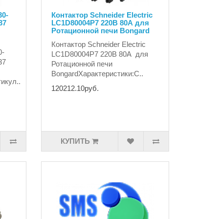
30-
Контактор Schneider Electric
37
LC1D80004P7 220В 80А для
Ротационной печи Bongard
Контактор Schneider Electric
0-
LC1D80004P7 220В 80А для
37
Ротационной печи
BongardХарактеристики:С..
икул..
120212.10руб.
КУПИТЬ