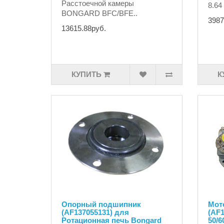
Расстоечной камеры
8.64
BONGARD BFC/BFE..
3987
13615.88руб.
КУПИТЬ
К
Опорный подшипник
Мот
(AF137055131) для
(AF1
Ротационная печь Bongard
50/6