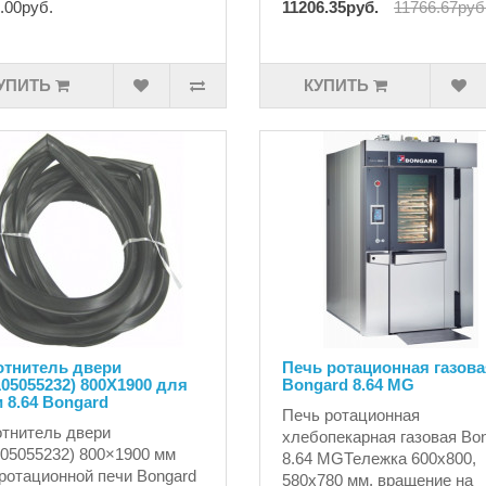
.00руб.
11206.35руб.
11766.67руб
УПИТЬ
КУПИТЬ
отнитель двери
Печь ротационная газова
05055232) 800X1900 для
Bongard 8.64 MG
 8.64 Bongard
Печь ротационная
тнитель двери
хлебопекарная газовая Bo
05055232) 800×1900 мм
8.64 MGТележка 600x800,
ротационной печи Bongard
580x780 мм, вращение на