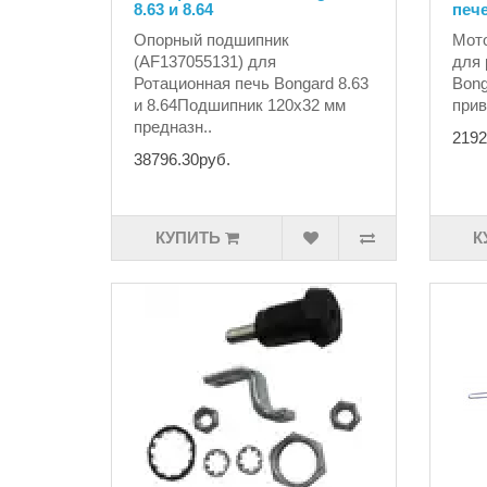
8.63 и 8.64
печ
Опорный подшипник
Мото
(AF137055131) для
для 
Ротационная печь Bongard 8.63
Bong
и 8.64Подшипник 120x32 мм
прив
предназн..
2192
38796.30руб.
КУПИТЬ
К