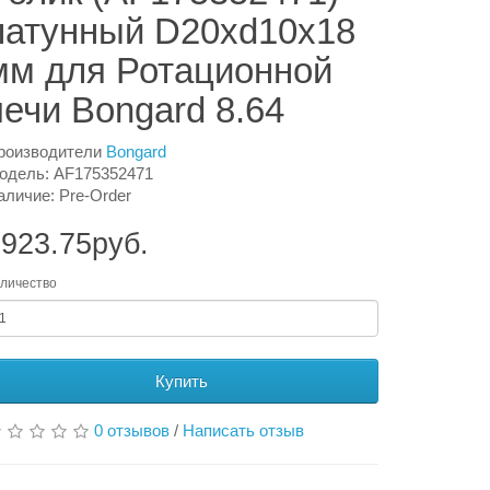
латунный D20хd10x18
мм для Ротационной
печи Bongard 8.64
роизводители
Bongard
одель: AF175352471
аличие: Pre-Order
923.75руб.
личество
Купить
0 отзывов
/
Написать отзыв