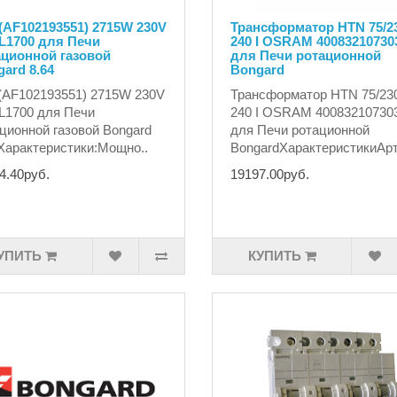
(AF102193551) 2715W 230V
Трансформатор HTN 75/2
L1700 для Печи
240 I OSRAM 40083210730
ационной газовой
для Печи ротационной
ard 8.64
Bongard
(AF102193551) 2715W 230V
Трансформатор HTN 75/23
L1700 для Печи
240 I OSRAM 40083210730
ционной газовой Bongard
для Печи ротационной
Характеристики:Мощно..
BongardХарактеристикиАрт
4.40руб.
19197.00руб.
УПИТЬ
КУПИТЬ