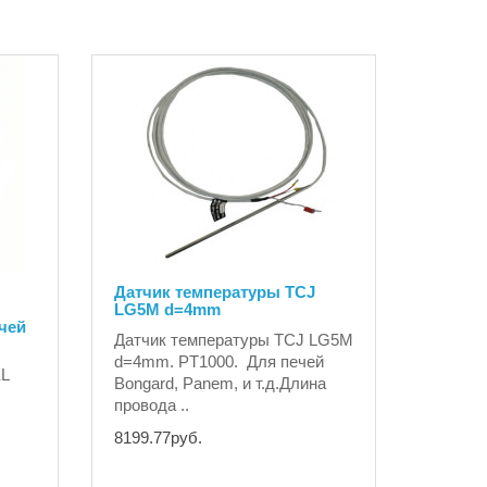
Датчик температуры TCJ
LG5M d=4mm
чей
Датчик температуры TCJ LG5M
d=4mm. PT1000. Для печей
L
Bongard, Panem, и т.д.Длина
провода ..
8199.77руб.