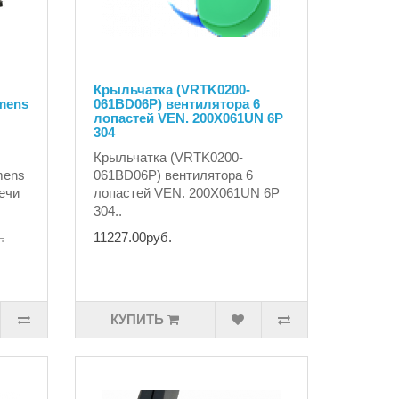
Крыльчатка (VRTK0200-
emens
061BD06P) вентилятора 6
лопастей VEN. 200X061UN 6P
304
Крыльчатка (VRTK0200-
mens
061BD06P) вентилятора 6
ечи
лопастей VEN. 200X061UN 6P
304..
.
11227.00руб.
КУПИТЬ