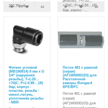
резьбы), T=(-20…
+70)C, P=(-0,99…18)
222.75руб.
бар, корпус - ..
157.95руб.
Фитинг угловой
Петля 481 с рампой
(MB180814) 8 мм х G
(серая)
1/4" (наружняя
(AF1W0000103) для
резьбы), T=(-20…
Расстоечной
+70)C, P=(-0,99…18)
камеры Bongard
бар, корпус -
BFE/BFC
пластик, резьба -
Петля 481 с рампой
никел.латунь,
уплотнение резьбы
(серая)
- NBR
(AF1W0000103) для
Расстоечной камеры