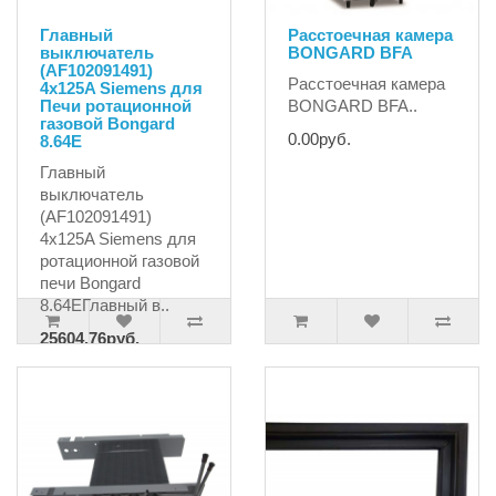
Главный
Расстоечная камера
выключатель
BONGARD BFA
(AF102091491)
Расстоечная камера
4x125A Siemens для
Печи ротационной
BONGARD BFA..
газовой Bongard
0.00руб.
8.64E
Главный
выключатель
(AF102091491)
4x125A Siemens для
ротационной газовой
печи Bongard
8.64EГлавный в..
25604.76руб.
27320.80руб.