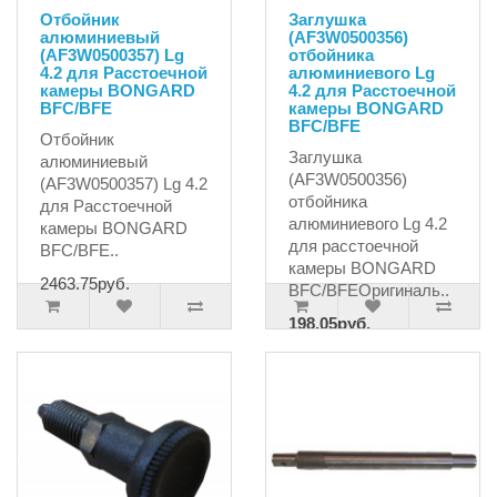
Отбойник
Заглушка
алюминиевый
(AF3W0500356)
(AF3W0500357) Lg
отбойника
4.2 для Расстоечной
алюминиевого Lg
камеры BONGARD
4.2 для Расстоечной
BFC/BFE
камеры BONGARD
BFC/BFE
Отбойник
Заглушка
алюминиевый
(AF3W0500356)
(AF3W0500357) Lg 4.2
отбойника
для Расстоечной
алюминиевого Lg 4.2
камеры BONGARD
для расстоечной
BFC/BFE..
камеры BONGARD
2463.75руб.
BFC/BFEОригиналь..
198.05руб.
220.05руб.