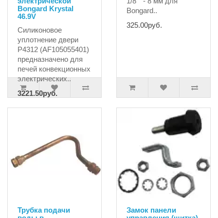
электрической
1/8`` - 8 мм для
Bongard Krystal
Bongard..
46.9V
325.00руб.
Силиконовое
уплотнение двери
P4312 (AF105055401)
предназначено для
печей конвекционных
электрических..
3221.50руб.
3527.55руб.
Трубка подачи
Замок панели
воды в
управления (щитка),