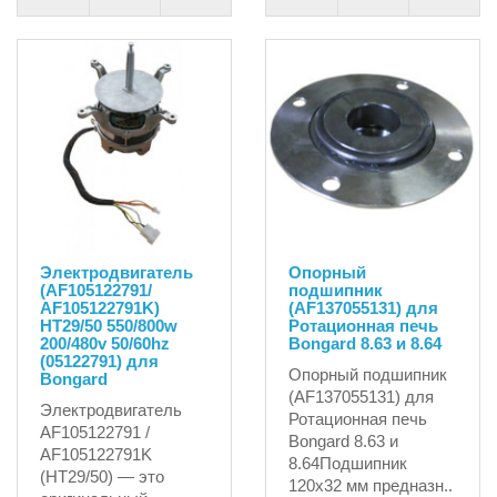
Электродвигатель
Опорный
(AF105122791/
подшипник
AF105122791K)
(AF137055131) для
HT29/50 550/800w
Ротационная печь
200/480v 50/60hz
Bongard 8.63 и 8.64
(05122791) для
Опорный подшипник
Bongard
(AF137055131) для
Электродвигатель
Ротационная печь
AF105122791 /
Bongard 8.63 и
AF105122791K
8.64Подшипник
(HT29/50) — это
120x32 мм предназн..