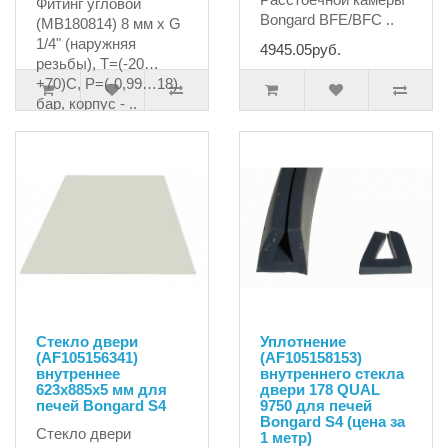
Фитинг угловой
Bongard BFE/BFC ..
(MB180814) 8 мм х G
1/4" (наружняя
4945.05руб.
резьбы), T=(-20…
+70)C, P=(-0,99…18)
бар, корпус - ..
172.81руб.
Стекло двери
Уплотнение
(AF105156341)
(AF105158153)
внутреннее
внутреннего стекла
623x885x5 мм для
двери 178 QUAL
печей Bongard S4
9750 для печей
Bongard S4 (цена за
Стекло двери
1 метр)