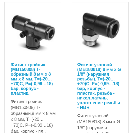
Фитинг тройник
Фитинг угловой
(MB150808) Т-
(MB180818) 8 мм х G
образный,8 мм х 8
1/8" (наружняя
мм х 8 мм, T=(-20…
резьбы), T=(-20…
+70)C, P=(-0,99…18)
+70)C, P=(-0,99…18)
бар, корпус -
бар, корпус -
пластик.
пластик, резьба -
никел.латунь,
Фитинг тройник
уплотнение резьбы
(MB150808) Т-
- NBR
образный,8 мм х 8 мм
Фитинг угловой
х 8 мм, T=(-20…
(MB180818) 8 мм х G
+70)C, P=(-0,99…18)
1/8" (наружняя
бар, корпус - пл..