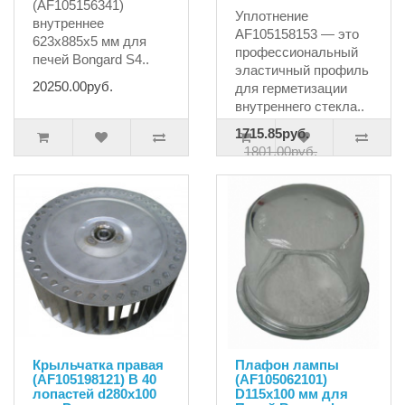
(AF105156341)
Уплотнение
внутреннее
AF105158153 — это
623x885x5 мм для
профессиональный
печей Bongard S4..
эластичный профиль
20250.00руб.
для герметизации
внутреннего стекла..
1715.85руб.
1801.00руб.
Крыльчатка правая
Плафон лампы
(AF105198121) B 40
(AF105062101)
лопастей d280x100
D115x100 мм для