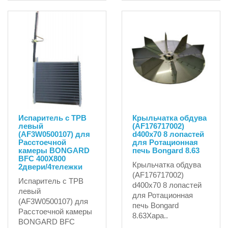
6677.32руб.
4140.45руб.
Испаритель с ТРВ
Крыльчатка обдува
левый
(AF176717002)
(AF3W0500107) для
d400x70 8 лопастей
Расстоечной
для Ротационная
камеры BONGARD
печь Bongard 8.63
BFC 400X800
Крыльчатка обдува
2двери/4тележки
(AF176717002)
Испаритель с ТРВ
d400x70 8 лопастей
левый
для Ротационная
(AF3W0500107) для
печь Bongard
Расстоечной камеры
8.63Хара..
BONGARD BFC