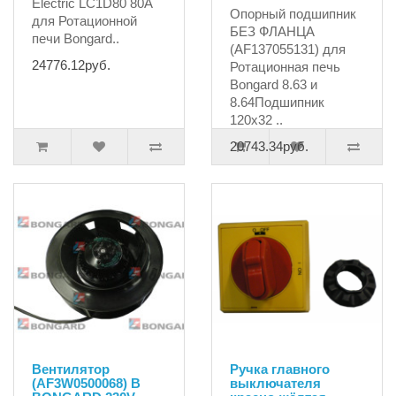
Electric LC1D80 80А
Опорный подшипник
для Ротационной
БЕЗ ФЛАНЦА
печи Bongard..
(AF137055131) для
24776.12руб.
Ротационная печь
Bongard 8.63 и
8.64Подшипник
120x32 ..
20743.34руб.
Вентилятор
Ручка главного
(AF3W0500068) B
выключателя