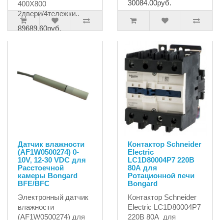
30084.00руб.
400X800
2двери/4тележки..
89689.60руб.
Датчик влажности
Контактор Schneider
(AF1W0500274) 0-
Electric
10V, 12-30 VDC для
LC1D80004P7 220В
Расстоечной
80А для
камеры Bongard
Ротационной печи
BFE/BFC
Bongard
Электронный датчик
Контактор Schneider
влажности
Electric LC1D80004P7
(AF1W0500274) для
220В 80А для