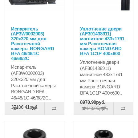
Испаритель
Уплотнение двери
(AF3W0002003)
(AF301438911)
320х320 мм для
магнитное 433x1791
Расстоечной
мм Расстоечная
камеры BONGARD
камера BONGARD
BFA 46/48/1C
BFA 1C1P 400x600
46/68/2C
Уплотнение двери
Испаритель
(AF301438911)
(AF3W0002003)
магнитное 433x1791
320х320 мм для
мм Расстоечная
Расстоечной камеры
камера BONGARD
BONGARD BFA
BFA 1C1P 400x600..
46/48/1C 46/68/2C..
8970.90руб.
37106.41руб.
9443.05руб.