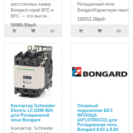
расстоечных камер
Ротационной печи
Bongard серий BFE и
BongardХарактеристики:С..
BFC — это высок..
120212.10руб.
58988.00руб.
Контактор Schneider
Опорный
Electric LC1D80 80А
подшипник БЕЗ
для Ротационной
ФЛАНЦА
печи Bongard
(AF137055131) для
Ротационная печь
Контактор Schneider
Bongard 8.63 и 8.64