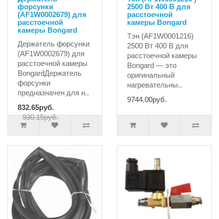
форсунки
2500 Вт 400 В для
(AF1W0002679) для
расстоечной
расстоечной
камеры Bongard
камеры Bongard
Тэн (AF1W0001216)
Держатель форсунки
2500 Вт 400 В для
(AF1W0002679) для
расстоечной камеры
расстоечной камеры
Bongard — это
BongardДержатель
оригинальный
форсунки
нагревательны..
предназначен для н..
9744.00руб.
832.65руб.
930.15руб.