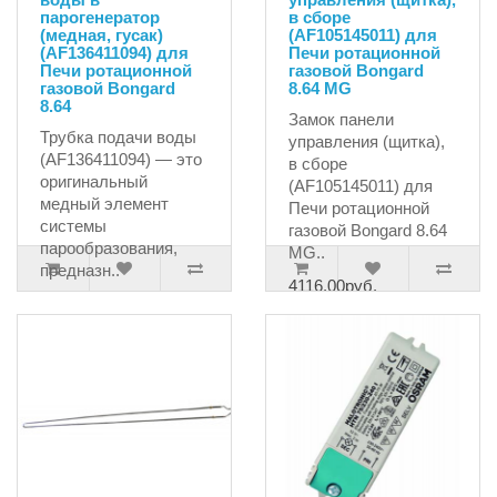
парогенератор
в сборе
(медная, гусак)
(AF105145011) для
(AF136411094) для
Печи ротационной
Печи ротационной
газовой Bongard
газовой Bongard
8.64 MG
8.64
Замок панели
Трубка подачи воды
управления (щитка),
(AF136411094) — это
в сборе
оригинальный
(AF105145011) для
медный элемент
Печи ротационной
системы
газовой Bongard 8.64
парообразования,
MG..
предназн..
4116.00руб.
6998.12руб.
7366.44руб.