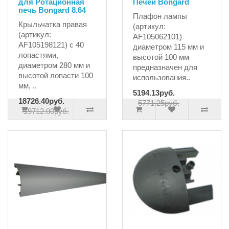
для Ротационная
Печей Bongard
печь Bongard 8.64
Плафон лампы
Крыльчатка правая
(артикул:
(артикул:
AF105062101)
AF105198121) с 40
диаметром 115 мм и
лопастями,
высотой 100 мм
диаметром 280 мм и
предназначен для
высотой лопасти 100
использования..
мм, ..
5194.13руб.
18726.40руб.
5771.25руб.
19712.00руб.