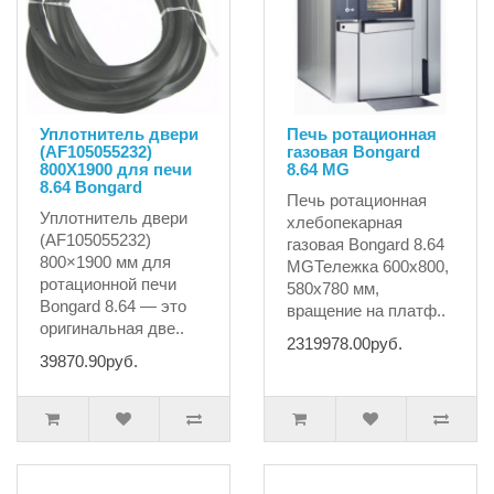
Уплотнитель двери
Печь ротационная
(AF105055232)
газовая Bongard
800X1900 для печи
8.64 MG
8.64 Bongard
Печь ротационная
Уплотнитель двери
хлебопекарная
(AF105055232)
газовая Bongard 8.64
800×1900 мм для
MGТележка 600x800,
ротационной печи
580x780 мм,
Bongard 8.64 — это
вращение на платф..
оригинальная две..
2319978.00руб.
39870.90руб.