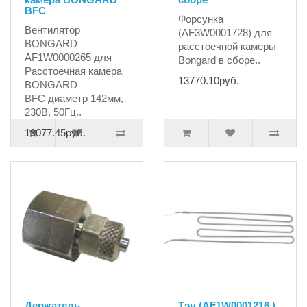
BFC
Форсунка
Вентилятор
(AF3W0001728) для
BONGARD
расстоечной камеры
AF1W0000265 для
Bongard в сборе..
Расстоечная камера
13770.10руб.
BONGARD
BFC диаметр 142мм,
230В, 50Гц..
19077.45руб.
Держатель
Тэн (AF1W0001216 )