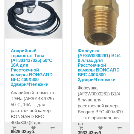
Аварийный
Форсунка
термостат Тэна
(AF3W0000261) B1/4
(AF301437025) 50°C
8 л/час для
16A для
Расстоечной
Расстоечной
камеры BONGARD
камеры BONGARD
BFC 400X800
BFC 400X800
2двери/4тележки
2двери/4тележки
Форсунка
Аварийный термостат
(AF3W0000261) B1/4
ТЭНа (AF301437025)
8 л/час для
50°C, 16A — для
расстоечной камеры
расстоечной камеры
Bongard BFC 400×800
BONGARD BFC
— это оригинальная
400x800 (2 две..
ла..
6526.02руб.
3933.43руб.