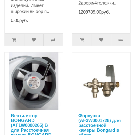
2двери/4тележки..
изделий. Имеет
широкий выбор п..
1209789.00руб.
0.00руб.
Вентилятор
Форсунка
BONGARD
(AF3W0001728) для
(AF1W0000265) B
расстоечной
для Расстоечная
камеры Bongard в
камера BONGARD
сборе