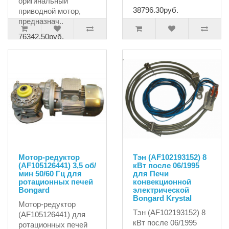
оригинальный
38796.30руб.
приводной мотор,
предназнач..
76342.50руб.
Мотор-редуктор
Тэн (AF102193152) 8
(AF105126441) 3,5 об/
кВт после 06/1995
мин 50/60 Гц для
для Печи
ротационных печей
конвекционной
Bongard
электрической
Bongard Krystal
Мотор-редуктор
Тэн (AF102193152) 8
(AF105126441) для
кВт после 06/1995
ротационных печей