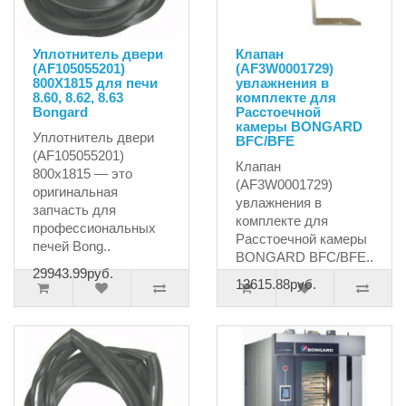
Уплотнитель двери
Клапан
(AF105055201)
(AF3W0001729)
800X1815 для печи
увлажнения в
8.60, 8.62, 8.63
комплекте для
Bongard
Расстоечной
камеры BONGARD
Уплотнитель двери
BFC/BFE
(AF105055201)
Клапан
800x1815 — это
(AF3W0001729)
оригинальная
увлажнения в
запчасть для
комплекте для
профессиональных
Расстоечной камеры
печей Bong..
BONGARD BFC/BFE..
29943.99руб.
13615.88руб.