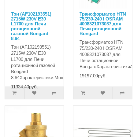
Тэн (AF102193551)
Трансформатор HTN
2715W 230V E30
75/230-240 I OSRAM
L1700 для Печи
4008321073037 для
ротационной
Печи ротационной
газовой Bongard
Bongard
8.64
Трансформатор HTN
Тэн (AF102193551)
75/230-240 I OSRAM
2715W 230V E30
4008321073037 для
L1700 для Печи
Печи ротационной
ротационной газовой
BongardХарактеристикиАрт
Bongard
19197.00руб.
8.64Характеристики:Мощно..
11334.40руб.