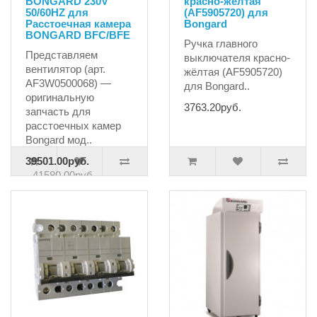
BONGARD 230V
красно-жёлтая
50/60HZ для
(AF5905720) для
Расстоечная камера
Bongard
BONGARD BFC/BFE
Ручка главного
Представляем
выключателя красно-
вентилятор (арт.
жёлтая (AF5905720)
AF3W0500068) —
для Bongard..
оригинальную
3763.20руб.
запчасть для
расстоечных камер
Bongard мод..
39501.00руб.
41580.00руб.