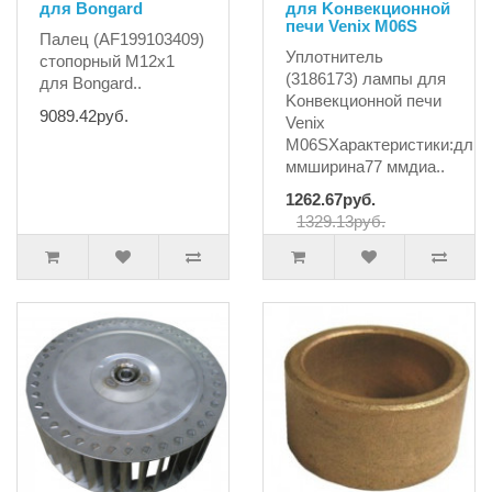
для Bongard
для Kонвекционной
печи Venix M06S
Палец (AF199103409)
Уплотнитель
стопорный M12x1
(3186173) лампы для
для Bongard..
Kонвекционной печи
9089.42руб.
Venix
M06SХарактеристики:длин
ммширина77 ммдиа..
1262.67руб.
1329.13руб.