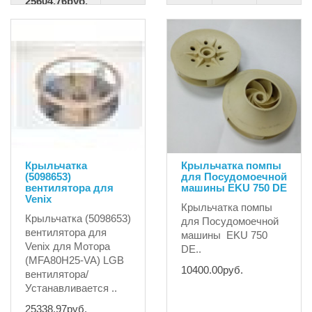
25604.76руб.
27320.80руб.
Крыльчатка
Крыльчатка помпы
(5098653)
для Посудомоечной
вентилятора для
машины EKU 750 DE
Venix
Крыльчатка помпы
Крыльчатка (5098653)
для Посудомоечной
вентилятора для
машины EKU 750
Venix для Мотора
DE..
(MFA80H25-VA) LGB
10400.00руб.
вентилятора/
Устанавливается ..
25338.97руб.