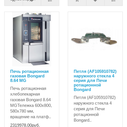
Печь ротационная
Петля (AF105910782)
газовая Bongard
наружного стекла 4
8.64 MG
серия для Печи
ротационной
Печь ротационная
Bongard
хлебопекарная
Петля (AF105910782)
газовая Bongard 8.64
наружного стекла 4
MGТележка 600x800,
серия для Печи
580x780 мм,
ротационной
вращение на платф..
Bongard..
2319978.00руб.