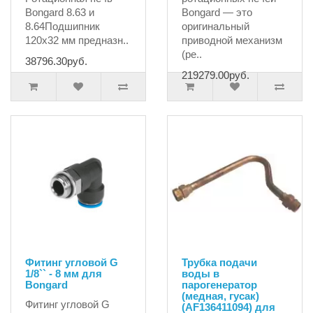
Bongard 8.63 и
Bongard — это
8.64Подшипник
оригинальный
120x32 мм предназн..
приводной механизм
(ре..
38796.30руб.
219279.00руб.
Фитинг угловой G
Трубка подачи
1/8`` - 8 мм для
воды в
Bongard
парогенератор
(медная, гусак)
Фитинг угловой G
(AF136411094) для