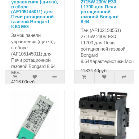
управления (щитка),
2715W 230V E30
в сборе
L1700 для Печи
(AF105145011) для
ротационной
Печи ротационной
газовой Bongard
газовой Bongard
8.64
8.64 MG
Тэн (AF102193551)
Замок панели
2715W 230V E30
управления (щитка),
L1700 для Печи
в сборе
ротационной газовой
(AF105145011) для
Bongard
Печи ротационной
8.64Характеристики:Мощно
газовой Bongard 8.64
11334.40руб.
MG..
4116.00руб.