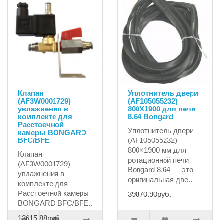
Клапан
Уплотнитель двери
(AF3W0001729)
(AF105055232)
увлажнения в
800X1900 для печи
комплекте для
8.64 Bongard
Расстоечной
Уплотнитель двери
камеры BONGARD
BFC/BFE
(AF105055232)
800×1900 мм для
Клапан
ротационной печи
(AF3W0001729)
Bongard 8.64 — это
увлажнения в
оригинальная две..
комплекте для
Расстоечной камеры
39870.90руб.
BONGARD BFC/BFE..
13615.88руб.