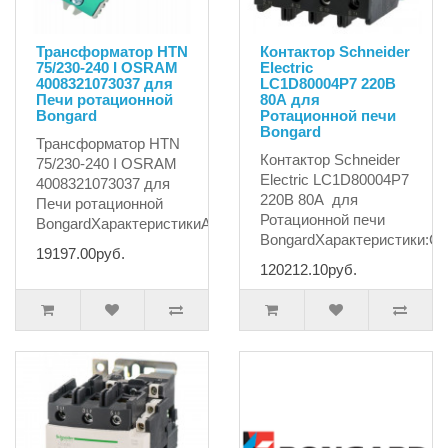
Трансформатор HTN
Контактор Schneider
75/230-240 I OSRAM
Electric
4008321073037 для
LC1D80004P7 220В
Печи ротационной
80А для
Bongard
Ротационной печи
Bongard
Трансформатор HTN
Контактор Schneider
75/230-240 I OSRAM
Electric LC1D80004P7
4008321073037 для
220В 80А для
Печи ротационной
Ротационной печи
BongardХарактеристикиАртикул..
BongardХарактеристики:С..
19197.00руб.
120212.10руб.