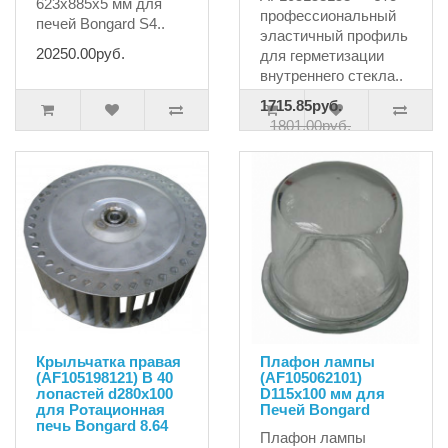
623x885x5 мм для
профессиональный
печей Bongard S4..
эластичный профиль
20250.00руб.
для герметизации
внутреннего стекла..
1715.85руб.
1801.00руб.
Крыльчатка правая
Плафон лампы
(AF105198121) B 40
(AF105062101)
лопастей d280x100
D115x100 мм для
для Ротационная
Печей Bongard
печь Bongard 8.64
Плафон лампы