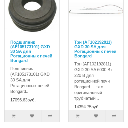
Подшипник
Тэн (AF102192811)
(AF105173101) GXD
GXD 30 SA для
30 SA для
Ротационных печей
Ротационных печей
Bongard
Bongard
Тэн (AF102192811)
Подшипник
GXD 30 SA 6000 Вт
(AF105173101) GXD
220 В для
30 SA для
ротационной печи
Ротационных печей
Bongard — это
Bongard..
оригинальный
трубчатый ..
17096.63руб.
14394.75руб.