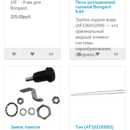
1/8`` - 8 мм для
Печи ротационной
газовой Bongard
Bongard..
8.64
325.00руб.
Трубка подачи воды
(AF136411094) — это
оригинальный
медный элемент
системы
парообразования,
предназн..
6998.12руб.
7366.44руб.
Замок панели
Тэн (AF102193551)