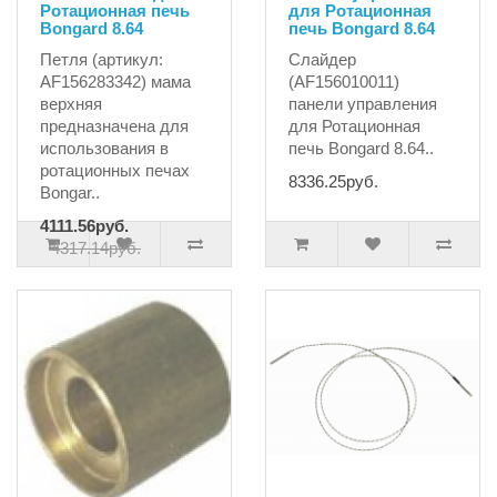
Ротационная печь
для Ротационная
Bongard 8.64
печь Bongard 8.64
Петля (артикул:
Слайдер
AF156283342) мама
(AF156010011)
верхняя
панели управления
предназначена для
для Ротационная
использования в
печь Bongard 8.64..
ротационных печах
8336.25руб.
Bongar..
4111.56руб.
4317.14руб.