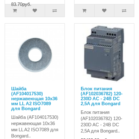
83.70руб.
Шайба
Блок питания
(AF104017530)
(AF102036782) 120-
нержавеющая 10х36
230D AC - 24В DC
мм LL A2 ISO7089
2,5A для Bongard
для Bongard
Блок питания
Шайба (AF104017530)
(AF102036782) 120-
нержавеющая 10х36
230D AC - 24В DC
мм LL A2 ISO7089 для
2,5A для Bongard..
Bongard..