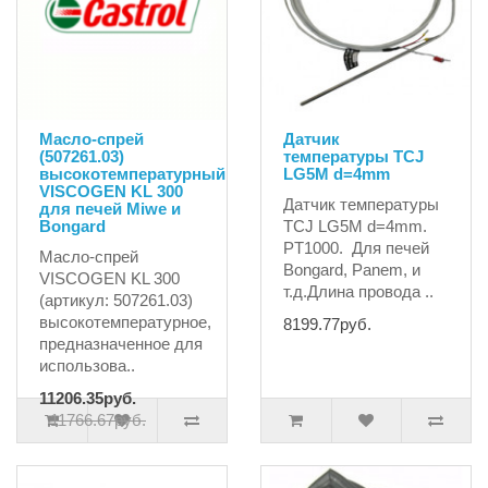
Масло-спрей
Датчик
(507261.03)
температуры TCJ
высокотемпературный
LG5M d=4mm
VISCOGEN KL 300
Датчик температуры
для печей Miwe и
Bongard
TCJ LG5M d=4mm.
PT1000. Для печей
Масло-спрей
Bongard, Panem, и
VISCOGEN KL 300
т.д.Длина провода ..
(артикул: 507261.03)
высокотемпературное,
8199.77руб.
предназначенное для
использова..
11206.35руб.
11766.67руб.