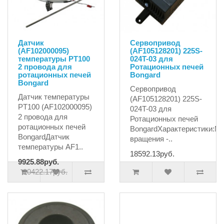
Датчик
Сервопривод
(AF102000095)
(AF105128201) 225S-
температуры PT100
024T-03 для
2 провода для
Ротационных печей
ротационных печей
Bongard
Bongard
Сервопривод
Датчик температуры
(AF105128201) 225S-
PT100 (AF102000095)
024T-03 для
2 провода для
Ротационных печей
ротационных печей
BongardХарактеристики:М
BongardДатчик
вращения -..
температуры AF1..
18592.13руб.
9925.88руб.
10422.17руб.