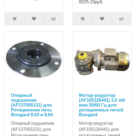
8225.15руб.
Опорный
Мотор-редуктор
подшипник
(AF105126441) 3,5 об/
(AF137055131) для
мин 50/60 Гц для
Ротационная печь
ротационных печей
Bongard 8.63 и 8.64
Bongard
Опорный подшипник
Мотор-редуктор
(AF137055131) для
(AF105126441) для
Ротационная печь
ротационных печей