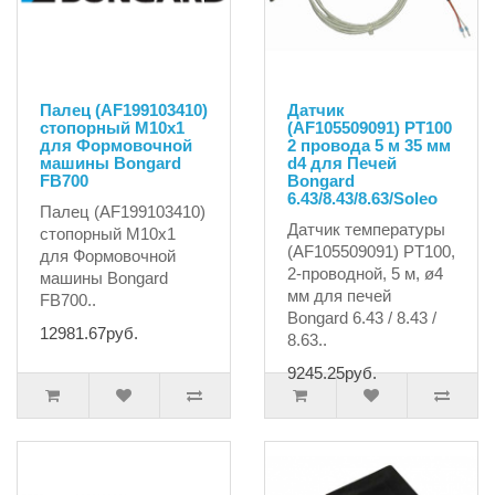
Палец (AF199103410)
Датчик
стопорный M10x1
(AF105509091) PT100
для Формовочной
2 провода 5 м 35 мм
машины Bongard
d4 для Печей
FB700
Bongard
6.43/8.43/8.63/Soleo
Палец (AF199103410)
Датчик температуры
стопорный M10x1
(AF105509091) PT100,
для Формовочной
2-проводной, 5 м, ø4
машины Bongard
мм для печей
FB700..
Bongard 6.43 / 8.43 /
12981.67руб.
8.63..
9245.25руб.