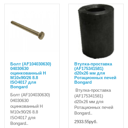
19320.00руб.
Болт (AF104030630)
Втулка-проставка
04030630
(AF175341581)
оцинкованный H
d20x26 мм для
M10х90/26 8.8
Ротационных печей
ISO4017 для
Bongard
Bongard
Втулка-проставка
Болт (AF104030630)
(AF175341581)
04030630
d20x26 мм для
оцинкованный H
Ротационных печей
M10х90/26 8.8
Bongard..
ISO4017 для
2933.55руб.
Bongard..