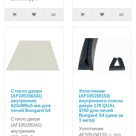
Стекло двери
Уплотнение
(AF105156341)
(AF105158153)
внутреннее
внутреннего стекла
623x885x5 мм для
двери 178 QUAL
печей Bongard S4
9750 для печей
Bongard S4 (цена за
Стекло двери
1 метр)
(AF105156341)
Уплотнение
внутреннее
AF105158153 — это