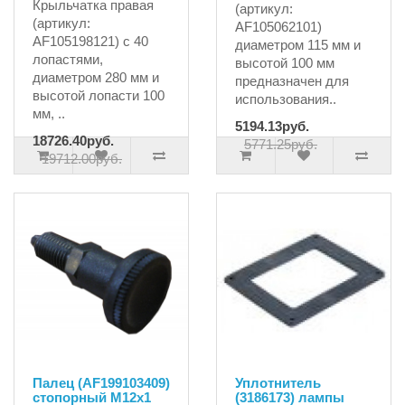
Крыльчатка правая
(артикул:
(артикул:
AF105062101)
AF105198121) с 40
диаметром 115 мм и
лопастями,
высотой 100 мм
диаметром 280 мм и
предназначен для
высотой лопасти 100
использования..
мм, ..
5194.13руб.
18726.40руб.
5771.25руб.
19712.00руб.
Палец (AF199103409)
Уплотнитель
стопорный M12x1
(3186173) лампы