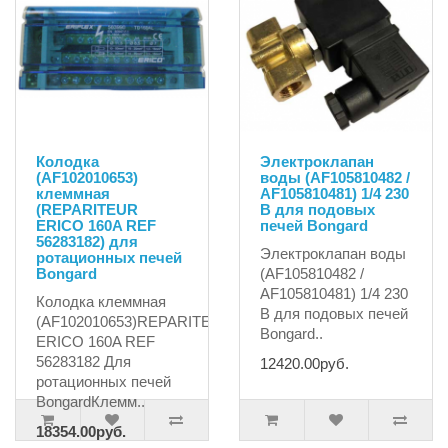
Колодка
Электроклапан
(AF102010653)
воды (AF105810482 /
клеммная
AF105810481) 1/4 230
(REPARITEUR
В для подовых
ERICO 160A REF
печей Bongard
56283182) для
Электроклапан воды
ротационных печей
Bongard
(AF105810482 /
AF105810481) 1/4 230
Колодка клеммная
В для подовых печей
(AF102010653)REPARITEUR
Bongard..
ERICO 160A REF
56283182 Для
12420.00руб.
ротационных печей
BongardКлемм..
18354.00руб.