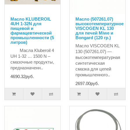
Масло KLUBEROIL
Масло (507261.07)
4UH 1-32N для
высокотемпературное
пищевой и
VISCOGEN KL 130
фармацевтической
для печей Miwe и
промышленности (5
Bongard (120 гр.)
литров)
Масло VISCOGEN KL
Масла Kluberoil 4
130 (507261.07) —
UH 1-32 … 1500 N –
высокотемпературная
смазочные продукты,
синтетическая
предназначенн..
смазка для цепей
промышленного..
4690.32руб.
2697.00руб.