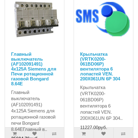
Главный
Крыльчатка
выключатель
(VRTK0200-
(AF102091491)
061BD06P)
4x125A Siemens для
вентилятора 6
Печи ротационной
лопастей VEN.
газовой Bongard
200X061UN 6P 304
8.64E
Крыльчатка
Главный
(VRTK0200-
выключатель
061BD06P)
(AF102091491)
вентилятора 6
4x125A Siemens для
лопастей VEN.
ротационной газовой
200X061UN 6P 304..
печи Bongard
11227.00руб.
8.64EГлавный в..