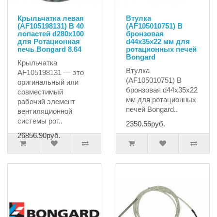
Крыльчатка левая
Втулка
(AF105198131) B 40
(AF105010751) B
лопастей d280x100
бронзовая
для Ротационная
d44x35x22 мм для
печь Bongard 8.64
ротационных печей
Bongard
Крыльчатка
Втулка
AF105198131 — это
(AF105010751) B
оригинальный или
бронзовая d44x35x22
совместимый
мм для ротационных
рабочий элемент
печей Bongard..
вентиляционной
системы рот..
2350.56руб.
26856.90руб.