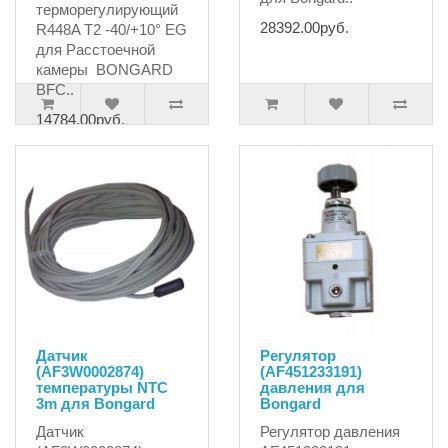
терморегулирующий
28392.00руб.
R448A T2 -40/+10° EG
для Расстоечной
камеры BONGARD
BFC..
14784.00руб.
Датчик
Регулятор
(AF3W0002874)
(AF451233191)
температуры NTC
давления для
3m для Bongard
Bongard
Датчик
Регулятор давления