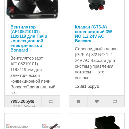
Вентилятор
Клапан (G75-A)
(AF105210101)
соленоидный 3W
119х119 для Печи
NO 1.2 24V AC
конвекционной
Baccara
электрической
Соленоидный клапан
Bongard
(G75-A) 3/2 NO 1.2
Вентилятор (арт.
24V AC Baccara для
AF105210101)
систем управления
119×119 мм для
потоком — это
электрической
высоко..
конвекционной печи
12881.60руб.
BongardОригинальный
ве..
7795.20руб.
8184.96руб.