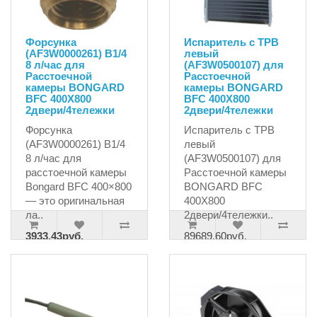
Форсунка
Испаритель с ТРВ
(AF3W0000261) B1/4
левый
8 л/час для
(AF3W0500107) для
Расстоечной
Расстоечной
камеры BONGARD
камеры BONGARD
BFC 400X800
BFC 400X800
2двери/4тележки
2двери/4тележки
Форсунка
Испаритель с ТРВ
(AF3W0000261) B1/4
левый
8 л/час для
(AF3W0500107) для
расстоечной камеры
Расстоечной камеры
Bongard BFC 400×800
BONGARD BFC
— это оригинальная
400X800
ла..
2двери/4тележки..
3933.43руб.
89689.60руб.
4140.45руб.