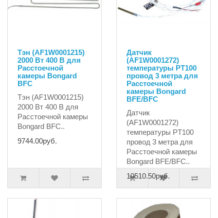
Тэн (AF1W0001215)
Датчик
2000 Вт 400 В для
(AF1W0001272)
Расстоечной
температуры PT100
камеры Bongard
провод 3 метра для
BFC
Расстоечной
камеры Bongard
Тэн (AF1W0001215)
BFE/BFC
2000 Вт 400 В для
Датчик
Расстоечной камеры
(AF1W0001272)
Bongard BFC..
температуры PT100
9744.00руб.
провод 3 метра для
Расстоечной камеры
Bongard BFE/BFC..
10510.50руб.