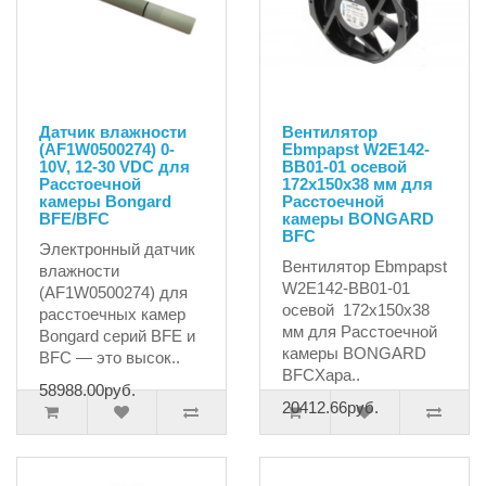
Датчик влажности
Вентилятор
(AF1W0500274) 0-
Ebmpapst W2E142-
10V, 12-30 VDC для
BB01-01 осевой
Расстоечной
172x150x38 мм для
камеры Bongard
Расстоечной
BFE/BFC
камеры BONGARD
BFC
Электронный датчик
Вентилятор Ebmpapst
влажности
W2E142-BB01-01
(AF1W0500274) для
осевой 172x150x38
расстоечных камер
мм для Расстоечной
Bongard серий BFE и
камеры BONGARD
BFC — это высок..
BFCХара..
58988.00руб.
20412.66руб.