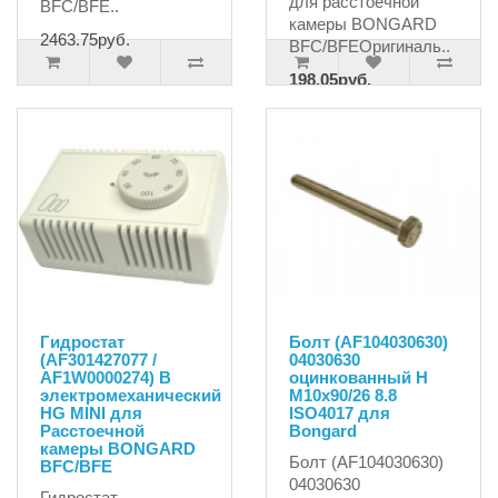
для расстоечной
BFC/BFE..
камеры BONGARD
2463.75руб.
BFC/BFEОригиналь..
198.05руб.
220.05руб.
Гидростат
Болт (AF104030630)
(AF301427077 /
04030630
AF1W0000274) B
оцинкованный H
электромеханический
M10х90/26 8.8
HG MINI для
ISO4017 для
Расстоечной
Bongard
камеры BONGARD
Болт (AF104030630)
BFC/BFE
04030630
Гидростат