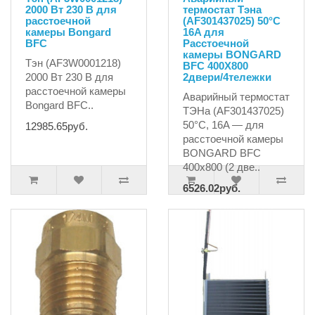
2000 Вт 230 В для
термостат Тэна
расстоечной
(AF301437025) 50°C
камеры Bongard
16A для
BFC
Расстоечной
камеры BONGARD
Тэн (AF3W0001218)
BFC 400X800
2000 Вт 230 В для
2двери/4тележки
расстоечной камеры
Аварийный термостат
Bongard BFC..
ТЭНа (AF301437025)
50°C, 16A — для
12985.65руб.
расстоечной камеры
BONGARD BFC
400x800 (2 две..
6526.02руб.
6677.32руб.