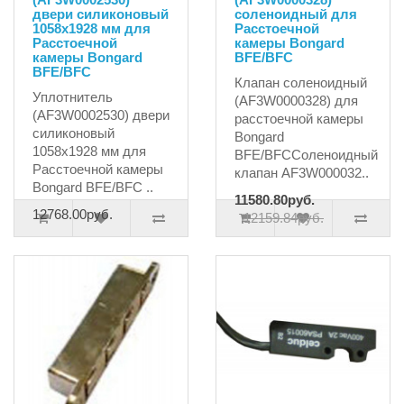
двери силиконовый
соленоидный для
1058x1928 мм для
Расстоечной
Расстоечной
камеры Bongard
камеры Bongard
BFE/BFC
BFE/BFC
Клапан соленоидный
Уплотнитель
(AF3W0000328) для
(AF3W0002530) двери
расстоечной камеры
силиконовый
Bongard
1058x1928 мм для
BFE/BFCСоленоидный
Расстоечной камеры
клапан AF3W000032..
Bongard BFE/BFC ..
11580.80руб.
12768.00руб.
12159.84руб.