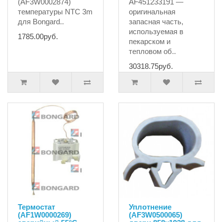
(AF3W0002874)
AF451233191 —
температуры NTC 3m
оригинальная
для Bongard..
запасная часть,
используемая в
1785.00руб.
пекарском и
тепловом об..
30318.75руб.
Термостат
Уплотнение
(AF1W0000269)
(AF3W0500065)