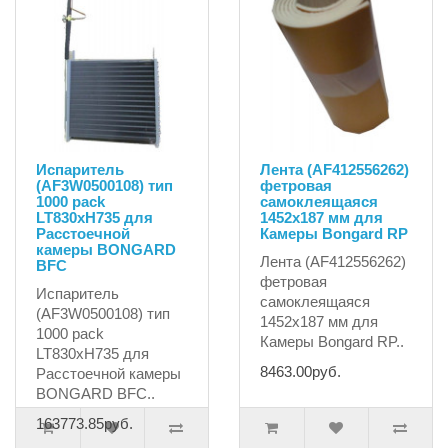
Испаритель
Лента (AF412556262)
(AF3W0500108) тип
фетровая
1000 pack
самоклеящаяся
LT830xH735 для
1452x187 мм для
Расстоечной
Камеры Bongard RP
камеры BONGARD
Лента (AF412556262)
BFC
фетровая
Испаритель
самоклеящаяся
(AF3W0500108) тип
1452x187 мм для
1000 pack
Камеры Bongard RP..
LT830xH735 для
8463.00руб.
Расстоечной камеры
BONGARD BFC..
163773.85руб.