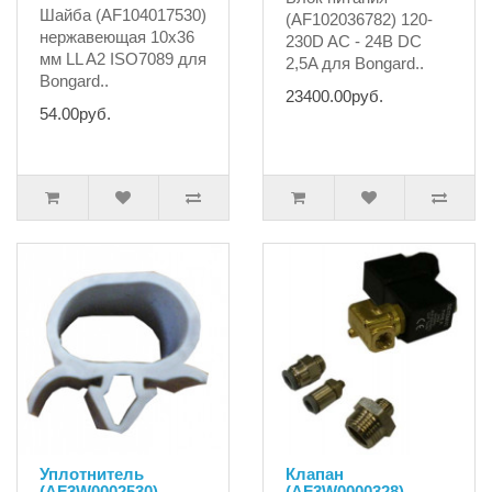
Шайба (AF104017530)
(AF102036782) 120-
нержавеющая 10х36
230D AC - 24В DC
мм LL A2 ISO7089 для
2,5A для Bongard..
Bongard..
23400.00руб.
54.00руб.
Уплотнитель
Клапан
(AF3W0002530)
(AF3W0000328)