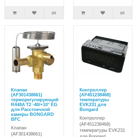
Клапан
Контроллер
(AF301438661)
(AF451238468)
терморегулирующий
температуры
R448A T2 -40/+10° EG
EVK231 для
для Расстоечной
Bongard
камеры BONGARD
Контроллер
BFC
(AF451238468)
Клапан
температуры EVK231
(AF301438661)
для Bongard..