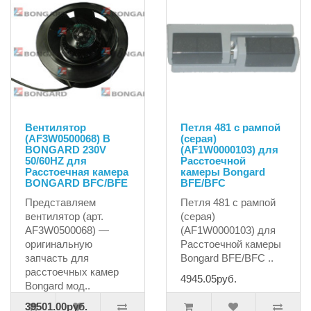
Вентилятор
Петля 481 с рампой
(AF3W0500068) B
(серая)
BONGARD 230V
(AF1W0000103) для
50/60HZ для
Расстоечной
Расстоечная камера
камеры Bongard
BONGARD BFC/BFE
BFE/BFC
Представляем
Петля 481 с рампой
вентилятор (арт.
(серая)
AF3W0500068) —
(AF1W0000103) для
оригинальную
Расстоечной камеры
запчасть для
Bongard BFE/BFC ..
расстоечных камер
4945.05руб.
Bongard мод..
39501.00руб.