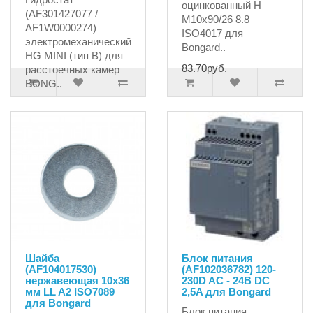
оцинкованный H
(AF301427077 /
M10х90/26 8.8
AF1W0000274)
ISO4017 для
электромеханический
Bongard..
HG MINI (тип B) для
83.70руб.
расстоечных камер
BONG..
17773.65руб.
Шайба
Блок питания
(AF104017530)
(AF102036782) 120-
нержавеющая 10х36
230D AC - 24В DC
мм LL A2 ISO7089
2,5A для Bongard
для Bongard
Блок питания