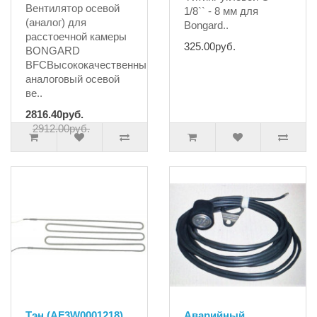
Вентилятор осевой
1/8`` - 8 мм для
(аналог) для
Bongard..
расстоечной камеры
325.00руб.
BONGARD
BFCВысококачественный
аналоговый осевой
ве..
2816.40руб.
2912.00руб.
Тэн (AF3W0001218)
Аварийный