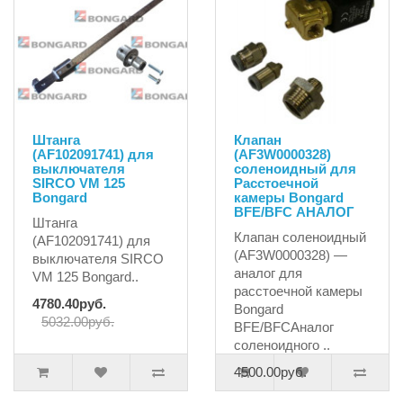
Штанга
Клапан
(AF102091741) для
(AF3W0000328)
выключателя
соленоидный для
SIRCO VM 125
Расстоечной
Bongard
камеры Bongard
BFE/BFC АНАЛОГ
Штанга
Клапан соленоидный
(AF102091741) для
(AF3W0000328) —
выключателя SIRCO
аналог для
VM 125 Bongard..
расстоечной камеры
4780.40руб.
Bongard
5032.00руб.
BFE/BFCАналог
соленоидного ..
4500.00руб.