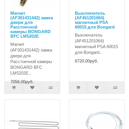
Магнит
Выключатель
(AF301431442) замка
(AF451201064)
двери для
магнитный PSA
Расстоечной
60015 для Bongard
камеры BONGARD
Выключатель
BFC LM5202E
(AF451201064)
Магнит
магнитный PSA 60015
(AF301431442) замка
для Bongard..
двери для
6720.00руб.
Расстоечной камеры
BONGARD BFC
LM5202E..
7056.00руб.