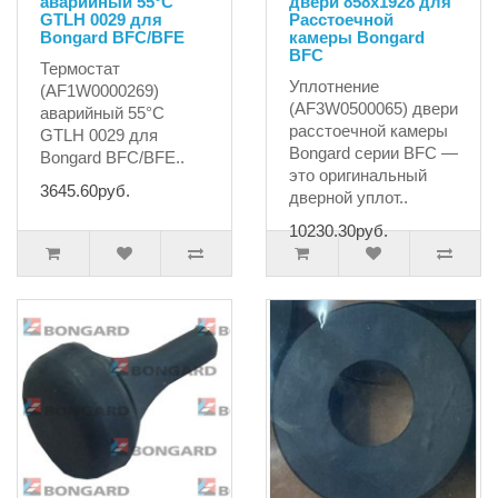
аварийный 55°C
двери 858x1928 для
GTLH 0029 для
Расстоечной
Bongard BFC/BFE
камеры Bongard
BFC
Термостат
Уплотнение
(AF1W0000269)
(AF3W0500065) двери
аварийный 55°C
расстоечной камеры
GTLH 0029 для
Bongard серии BFC —
Bongard BFC/BFE..
это оригинальный
3645.60руб.
дверной уплот..
10230.30руб.