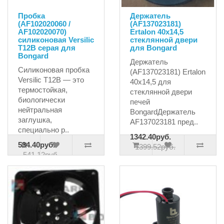
Пробка
Держатель
(AF102020060 /
(AF137023181)
AF102020070)
Ertalon 40х14,5
силиконовая Versilic
стеклянной двери
T12B серая для
для Bongard
Bongard
Держатель
Силиконовая пробка
(AF137023181) Ertalon
Versilic T12B — это
40х14,5 для
термостойкая,
стеклянной двери
биологически
печей
нейтральная
BongardДержатель
заглушка,
AF137023181 пред..
специально р..
1342.40руб.
534.40руб.
1399.52руб.
541.12руб.