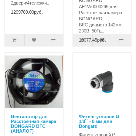
BONGARD
2двери/4тележки..
AF1W0000265 для
1209789.00руб.
Расстоечная камера
BONGARD
BFC диаметр 142мм,
230В, 50Гц..
19077.45руб.
Вентилятор для
Фитинг угловой G
Расстоечная камера
1/8`` - 8 мм для
BONGARD BFC
Bongard
(АНАЛОГ)
Фитинг угловой G