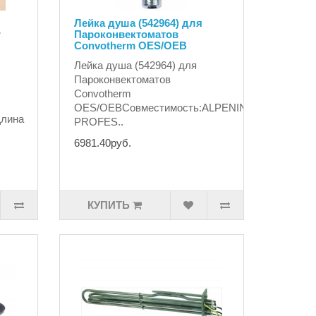
Лейка душа (542964) для
r
Пароконвектоматов
Convotherm OES/OEB
Лейка душа (542964) для
Пароконвектоматов
Convotherm
OES/OEBСовместимость:ALPENINOXELECTRO
Длина
PROFES..
6981.40руб.
КУПИТЬ