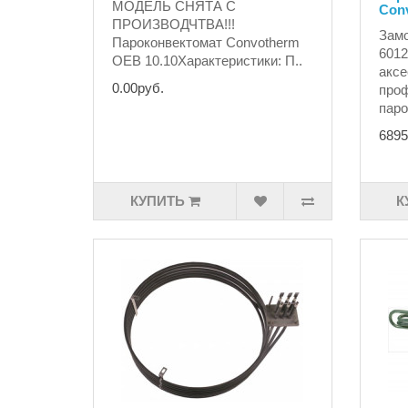
МОДЕЛЬ СНЯТА С
Con
ПРОИЗВОДЧТВА!!!
Замо
Пароконвектомат Convotherm
6012
OEB 10.10Характеристики: П..
аксе
0.00руб.
проф
паро
6895
КУПИТЬ
К