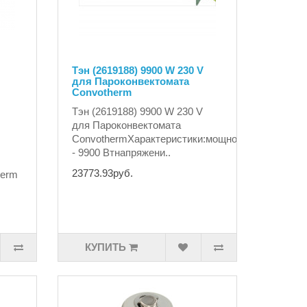
Тэн (2619188) 9900 W 230 V
для Пароконвектомата
Convotherm
Тэн (2619188) 9900 W 230 V
для Пароконвектомата
ConvothermХарактеристики:мощность
- 9900 Втнапряжени..
23773.93руб.
herm
КУПИТЬ