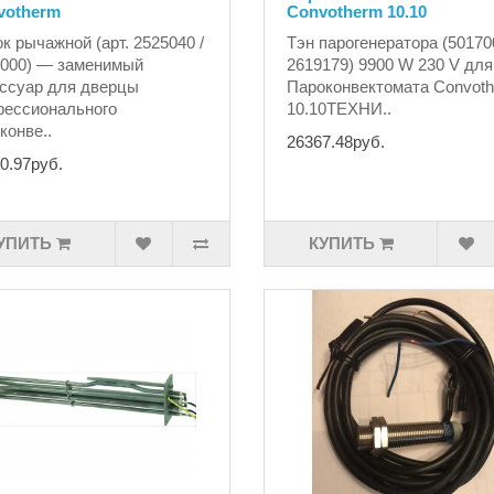
votherm
Convotherm 10.10
к рычажной (арт. 2525040 /
Тэн парогенератора (50170
000) — заменимый
2619179) 9900 W 230 V для
ссуар для дверцы
Пароконвектомата Convot
ессионального
10.10ТЕХНИ..
конве..
26367.48руб.
0.97руб.
УПИТЬ
КУПИТЬ