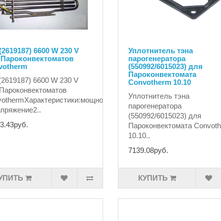
(2619187) 6600 W 230 V
Уплотнитель тэна
 Пароконвектоматов
парогенератора
votherm
(550992/6015023) для
Пароконвектомата
(2619187) 6600 W 230 V
Convotherm 10.10
Пароконвектоматов
Уплотнитель тэна
othermХарактеристики:мощность6600
парогенератора
пряжение2..
(550992/6015023) для
3.43руб.
Пароконвектомата Convot
10.10..
7139.08руб.
УПИТЬ
КУПИТЬ