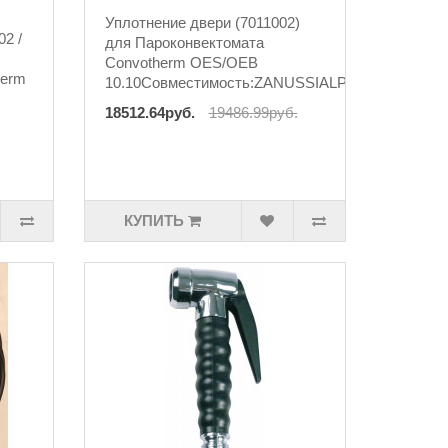
Уплотнение двери (7011002)
02 /
для Пароконвектомата
Convotherm OES/OEB
herm
10.10Совместимость:ZANUSSIALPENIN..
18512.64руб.
19486.99руб.
КУПИТЬ