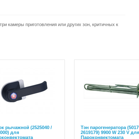
ри камеры приготовления или других зон, критичных к
к рычажной (2525040 /
Тэн парогенератора (5017
000) для
2619179) 9900 W 230 V дл
оконвектомата
Пароконвектомата