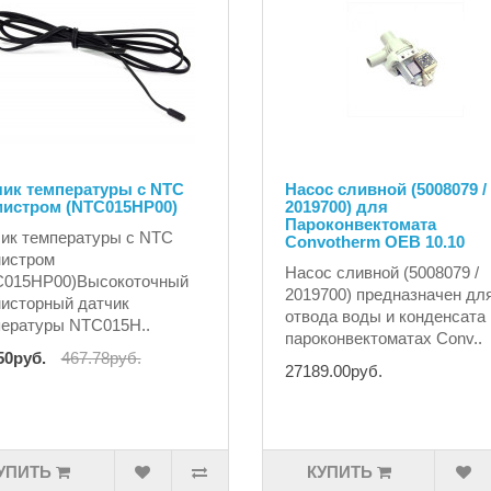
чик температуры с NTC
Насос сливной (5008079 /
мистром (NTC015HP00)
2019700) для
Пароконвектомата
ик температуры с NTC
Convotherm OEB 10.10
мистром
Насос сливной (5008079 /
C015HP00)Высокоточный
2019700) предназначен дл
исторный датчик
отвода воды и конденсата 
ературы NTC015H..
пароконвектоматах Conv..
50руб.
467.78руб.
27189.00руб.
УПИТЬ
КУПИТЬ