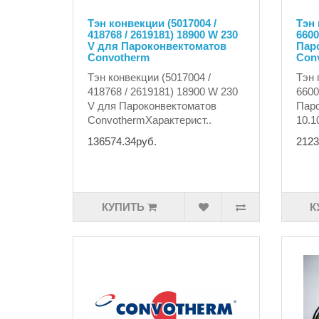
Тэн конвекции (5017004 /
Тэн 
418768 / 2619181) 18900 W 230
6600
V для Пароконвектоматов
Пар
Convotherm
Conv
Тэн конвекции (5017004 /
Тэн 
418768 / 2619181) 18900 W 230
6600
V для Пароконвектоматов
Паро
ConvothermХарактерист..
10.1
136574.34руб.
2123
КУПИТЬ
К