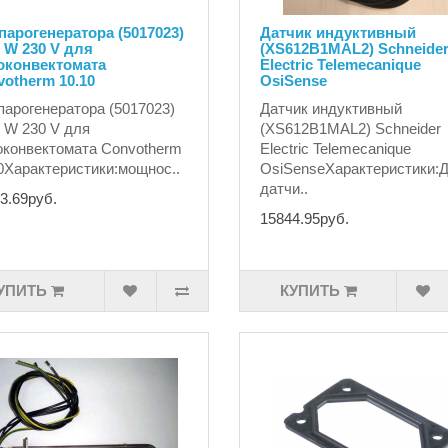
парогенератора (5017023)
Датчик индуктивный
 W 230 V для
(XS612B1MAL2) Schneide
оконвектомата
Electric Telemecanique
otherm 10.10
OsiSense
парогенератора (5017023)
Датчик индуктивный
 W 230 V для
(XS612B1MAL2) Schneider
конвектомата Convotherm
Electric Telemecanique
0Характеристики:мощнос..
OsiSenseХарактеристики:
датчи..
3.69руб.
15844.95руб.
УПИТЬ
КУПИТЬ