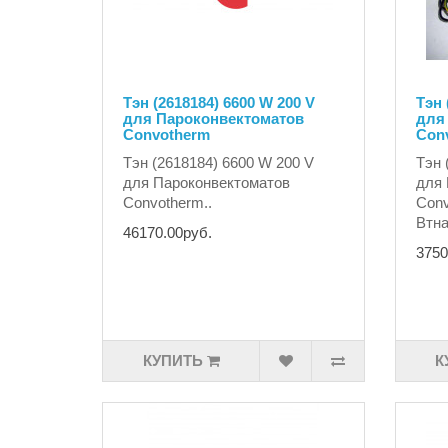
Тэн (2618184) 6600 W 200 V
Тэн 
для Пароконвектоматов
для
Convotherm
Con
Тэн (2618184) 6600 W 200 V
Тэн 
для Пароконвектоматов
для 
Convotherm..
Conv
Втна
46170.00руб.
3750
КУПИТЬ
К