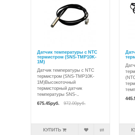
Датчик температуры с NTC
Дат
термистром (SNS-TMP10K-
тер
1M)
Датч
Датчик температуры с NTC
тер
термистром (SNS-TMP10K-
(NT
1M)Высокоточный
терм
термисторный датчик
темп
температуры SNS-..
445.
675.45руб.
972.00руб.
КУПИТЬ
К