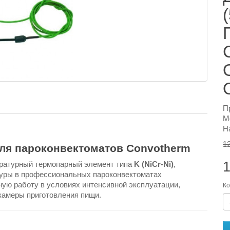
П
М
Н
1
для пароконвектоматов Convotherm
1
ратурный термопарный элемент типа
K (NiCr-Ni)
,
туры в профессиональных пароконвектоматах
ную работу в условиях интенсивной эксплуатации,
Ко
 камеры приготовления пищи.