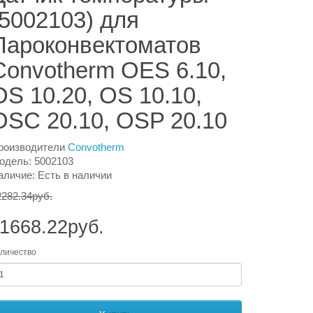
(5002103) для
Пароконвектоматов
Convotherm OES 6.10,
OS 10.20, OS 10.10,
OSC 20.10, OSP 20.10
роизводители
Convotherm
одель: 5002103
аличие: Есть в наличии
2282.34руб.
1668.22руб.
личество