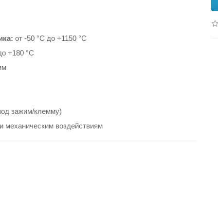
ика:
от -50 °C до +1150 °C
до +180 °C
мм
под зажим/клемму)
 и механическим воздействиям