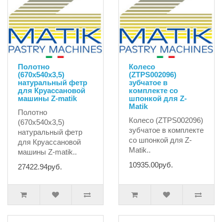
Полотно
Колесо
(670x540x3,5)
(ZTPS002096)
натуральный фетр
зубчатое в
для Круассановой
комплекте со
машины Z-matik
шпонкой для Z-
Matik
Полотно
Колесо (ZTPS002096)
(670x540x3,5)
зубчатое в комплекте
натуральный фетр
со шпонкой для Z-
для Круассановой
Matik..
машины Z-matik..
10935.00руб.
27422.94руб.