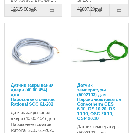
BONGARD BFC/BFE..
SI 1.0..
13615.88руб.
46807.20руб.
Датчик закрывания
Датчик
двери (40.00.454)
температуры
для
(5002103) для
Пароконвектоматов
Пароконвектоматов
Rational SCC 61-202
Convotherm OES
6.10, OS 10.20, OS
Датчик закрывания
10.10, OSC 20.10,
двери (40.00.454) для
OSP 20.10
Пароконвектоматов
Датчик температуры
Rational SCC 61-202..
(5002103) для