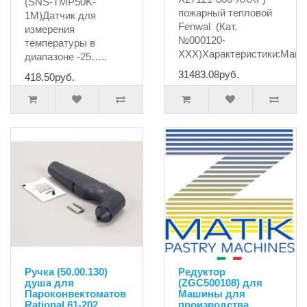
(SNS-TMP50K-
пожарный тепловой
1M)Датчик для
Fenwal (Кат.
измерения
№000120-
температуры в
XXX)Характеристики:Макс.
диапазоне -25…..
31483.08руб.
418.50руб.
Ручка (50.00.130)
Редуктор
душа для
(ZGC500108) для
Пароконвектоматов
Машины для
Rational 61-202
производства