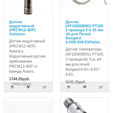
Датчик
Датчик
индуктивный
(AF105509091) PT100
(PRCM12-4DP)
2 провода 5 м 35 мм
Autonics
d4 для Печей
Bongard
Датчик индуктивный
6.43/8.43/8.63/Soleo
(PRCM12-4DP)
Датчик температуры
Autonics
(AF105509091) PT100,
Индуктивный датчик
2-проводной, 5 м, ø4
приближения
мм для печей
PRCM12-4DP от
Bongard 6.43 / 8.43 /
бренда Autoni..
8.63..
1744.25руб.
9245.25руб.
1988.22руб.