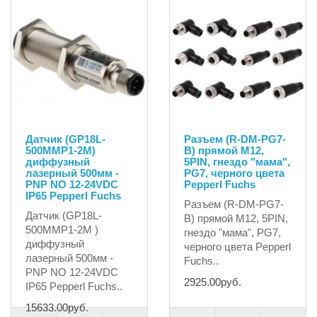
Датчик (GP18L-
Разъем (R-DM-PG7-
500MMP1-2M)
B) прямой M12,
диффузный
5PIN, гнездо "мама",
лазерный 500мм -
PG7, черного цвета
PNP NO 12-24VDC
Pepperl Fuchs
IP65 Pepperl Fuchs
Разъем (R-DM-PG7-
Датчик (GP18L-
B) прямой M12, 5PIN,
500MMP1-2M )
гнездо "мама", PG7,
диффузный
черного цвета Pepperl
лазерный 500мм -
Fuchs..
PNP NO 12-24VDC
2925.00руб.
IP65 Pepperl Fuchs..
15633.00руб.