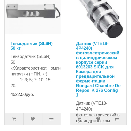
Тензодатчик (SL6N)
Датчик (VTE18-
50 кг
4P4240)
фотоэлектрический
Тензодатчик (SL6N)
в цилиндрическом
50
корпусе серии
6013263 SICK для
кгХарактеристики:Номинальные
Камера для
нагрузки (НПИ, кг)
предварительной
....... 1; 3; 5; 7; 10; 15;
ферментации
20..
Bongard Chambre De
Repos IK 276 Config
4522.50руб.
1
Датчик (VTE18-
4P4240)
фотоэлектрический в
цилиндрическом
корпусе серии