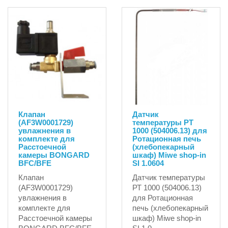
Клапан
Датчик
(AF3W0001729)
температуры РТ
увлажнения в
1000 (504006.13) для
комплекте для
Ротационная печь
Расстоечной
(хлебопекарный
камеры BONGARD
шкаф) Miwe shop-in
BFC/BFE
SI 1.0604
Клапан
Датчик температуры
(AF3W0001729)
РТ 1000 (504006.13)
увлажнения в
для Ротационная
комплекте для
печь (хлебопекарный
Расстоечной камеры
шкаф) Miwe shop-in