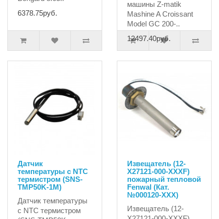
машины Z-matik
6378.75руб.
Mashine A Croissant
Model GC 200-..
12497.40руб.
Датчик
Извещатель (12-
температуры с NTC
X27121-000-XXXF)
термистром (SNS-
пожарный тепловой
TMP50K-1M)
Fenwal (Кат.
№000120-XXX)
Датчик температуры
Извещатель (12-
с NTC термистром
X27121-000-XXXF)