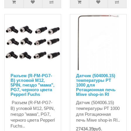
Разъем (R-FM-PG7-
Датчик (504006.15)
B) угловой M12,
температуры РТ
5PIN, гнездо "мама",
1000 для
PG7, черного цвета
Ротационная печь
Pepperl Fuchs
Miwe shop-in RI
Разъем (R-FM-PG7-
Датчик (504006.15)
B) угловой M12, 5PIN,
температуры РТ 1000
гнездо "мама", PG7,
для Ротационная
черного цвета Pepperl
печь Miwe shop-in RI..
Fuchs..
27434.39руб.