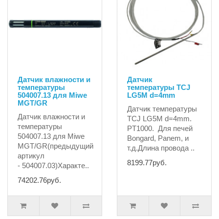
Датчик влажности и
Датчик
температуры
температуры TCJ
504007.13 для Miwe
LG5M d=4mm
MGT/GR
Датчик температуры
Датчик влажности и
TCJ LG5M d=4mm.
температуры
PT1000. Для печей
504007.13 для Miwe
Bongard, Panem, и
MGT/GR(предыдущий
т.д.Длина провода ..
артикул
8199.77руб.
- 504007.03)Характе..
74202.76руб.