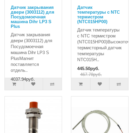
Датчик закрывания
Датчик
двери (3003112) для
температуры с NTC
Посудомоечная
термистром
машина Dihr LP3 S
(NTC015HP00)
Plus
Датчик температуры
Датчик закрывания
с NTC термистром
двери (3003112) для
(NTC015HP00)Высокоточн
Посудомоечная
термисторный датчик
машина Dihr LP3 S
температуры
PlusМагнит
NTC015H..
поставляется
445.50руб.
отдель..
467.78руб.
4037.94руб.