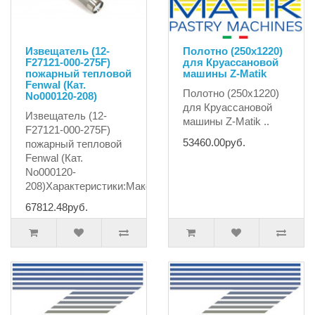
Извещатель (12-
Полотно (250х1220)
F27121-000-275F)
для Круассановой
пожарный тепловой
машины Z-Matik
Fenwal (Кат.
Полотно (250х1220)
No000120-208)
для Круассановой
Извещатель (12-
машины Z-Matik ..
F27121-000-275F)
53460.00руб.
пожарный тепловой
Fenwal (Кат.
No000120-
208)Характеристики:Максималь..
67812.48руб.