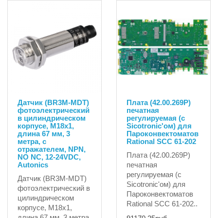
6013263 SICK для
Камера для п..
35862.75руб.
Датчик (BR3M-MDT)
Плата (42.00.269P)
фотоэлектрический
печатная
в цилиндрическом
регулируемая (с
корпусе, М18х1,
Sicotronic'ом) для
длина 67 мм, 3
Пароконвектоматов
метра, с
Rational SCC 61-202
отражателем, NPN,
Плата (42.00.269P)
NO NC, 12-24VDC,
Autonics
печатная
регулируемая (с
Датчик (BR3M-MDT)
Sicotronic'ом) для
фотоэлектрический в
Пароконвектоматов
цилиндрическом
Rational SCC 61-202..
корпусе, М18х1,
длина 67 мм, 3 метра,