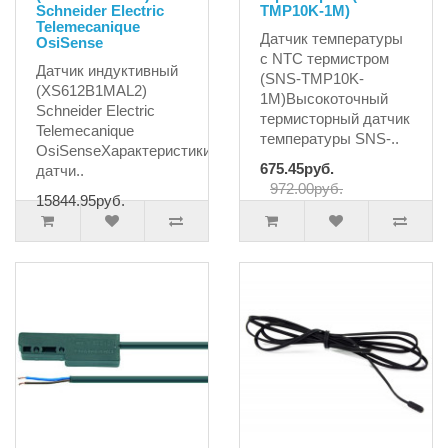
Schneider Electric
TMP10K-1M)
Telemecanique
Датчик температуры
OsiSense
с NTC термистром
Датчик индуктивный
(SNS-TMP10K-
(XS612B1MAL2)
1M)Высокоточный
Schneider Electric
термисторный датчик
Telemecanique
температуры SNS-..
OsiSenseХарактеристики:Длина
675.45руб.
датчи..
972.00руб.
15844.95руб.