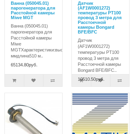
Ванна (050045.01)
Датчик
парогенератора для
(AF1W0001272)
Расстойной камеры
температуры PT100
Miwe MGT
провод 3 метра для
Расстоечной
Ванна (050045.01)
камеры Bongard
парогенератора для
BFE/BFC
Расстойной камеры
Датчик
Miwe
(AF1W0001272)
MGTХарактеристики:высота145
температуры PT100
ммдлина510 м..
провод 3 метра для
Расстоечной камеры
65134.80руб.
Bongard BFE/BFC..
10510.50руб.