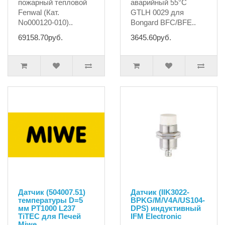
пожарный тепловой
аварийный 55°C
Fenwal (Кат.
GTLH 0029 для
No000120-010)..
Bongard BFC/BFE..
69158.70руб.
3645.60руб.
Датчик (504007.51)
Датчик (IIK3022-
температуры D=5
BPKG/M/V4A/US104-
мм PT1000 L237
DPS) индуктивный
TiTEC для Печей
IFM Electronic
Miwe