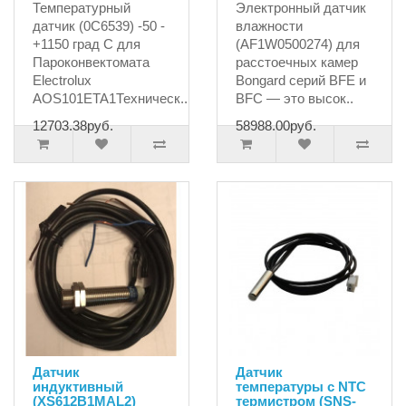
Температурный
Электронный датчик
датчик (0C6539) -50 -
влажности
+1150 град С для
(AF1W0500274) для
Пароконвектомата
расстоечных камер
Electrolux
Bongard серий BFE и
AOS101ETA1Техническ..
BFC — это высок..
12703.38руб.
58988.00руб.
Датчик
Датчик
индуктивный
температуры с NTC
(XS612B1MAL2)
термистром (SNS-