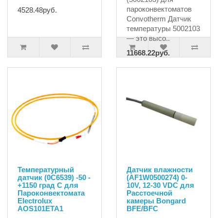
пароконвектоматов
4528.48руб.
Convotherm Датчик
температуры 5002103
— это высо..
11668.22руб.
12282.34руб.
Температурный
Датчик влажности
датчик (0C6539) -50 -
(AF1W0500274) 0-
+1150 град С для
10V, 12-30 VDC для
Пароконвектомата
Расстоечной
Electrolux
камеры Bongard
AOS101ETA1
BFE/BFC