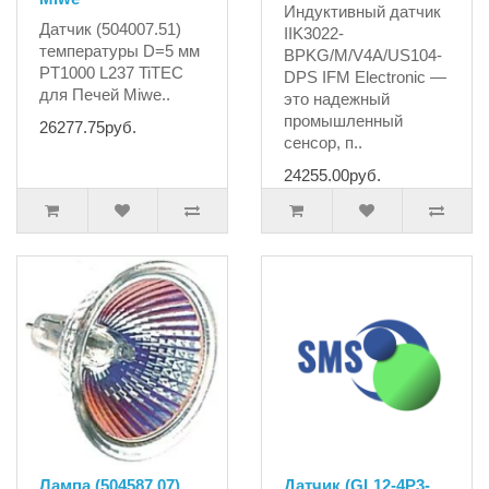
Индуктивный датчик
Датчик (504007.51)
IIK3022-
температуры D=5 мм
BPKG/M/V4A/US104-
PT1000 L237 TiTEC
DPS IFM Electronic —
для Печей Miwe..
это надежный
промышленный
26277.75руб.
сенсор, п..
24255.00руб.
Лампа (504587.07)
Датчик (GL12-4P3-