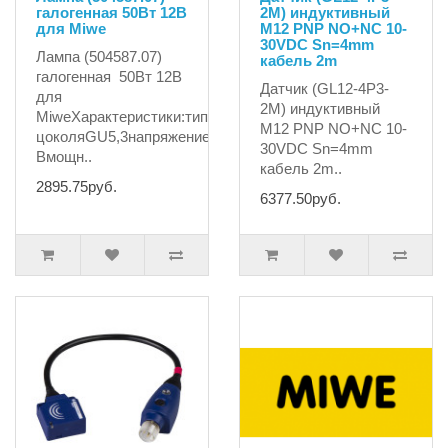
галогенная 50Вт 12В
2M) индуктивный
для Miwe
M12 PNP NO+NC 10-
30VDC Sn=4mm
Лампа (504587.07)
кабель 2m
галогенная 50Вт 12В
Датчик (GL12-4P3-
для
2M) индуктивный
MiweХарактеристики:тип
M12 PNP NO+NC 10-
цоколяGU5,3напряжение12
30VDC Sn=4mm
Вмощн..
кабель 2m..
2895.75руб.
6377.50руб.