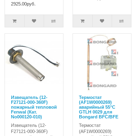
2925.00руб.
Извещатель (12-
Термостат
F27121-000-360F)
(AF1W0000269)
пожарный тепловой
аварийный 55°C
Fenwal (Кат.
GTLH 0029 для
No000120-010)
Bongard BFC/BFE
Извещатель (12-
Термостат
F27121-000-360F)
(AF1W0000269)