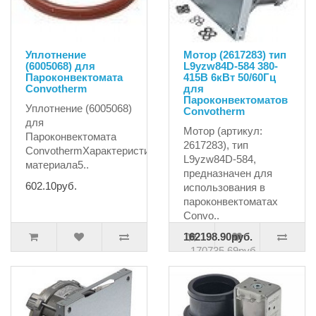
Уплотнение
Мотор (2617283) тип
(6005068) для
L9yzw84D-584 380-
Пароконвектомата
415В 6кВт 50/60Гц
Convotherm
для
Пароконвектоматов
Уплотнение (6005068)
Convotherm
для
Мотор (артикул:
Пароконвектомата
2617283), тип
ConvothermХарактеристики:материалсиликонтолщина
L9yzw84D-584,
материала5..
предназначен для
602.10руб.
использования в
пароконвектоматах
Convo..
162198.90руб.
170735.69руб.