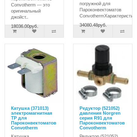
погружной для
Convotherm — это
Пароконвектоматов
оригинальный
ConvothermХарактеристики:
джойст..
34080.48руб.
18036.00руб.
Катушка (371013)
Редуктор (521052)
электромагнитная
давления Norgren
TP для
серия R91 для
Пароконвектоматов
Пароконвектоматов
Convotherm
Convotherm
Катушка
Редуктор (521052)