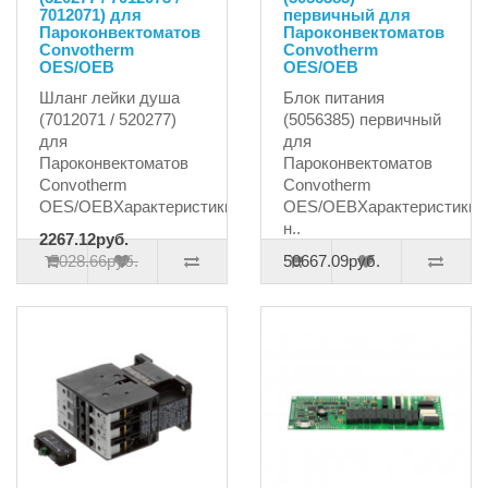
7012071) для
первичный для
Пароконвектоматов
Пароконвектоматов
Convotherm
Convotherm
OES/OEB
OES/OEB
Шланг лейки душа
Блок питания
(7012071 / 520277)
(5056385) первичный
для
для
Пароконвектоматов
Пароконвектоматов
Convotherm
Convotherm
OES/OEBХарактеристики:соединени..
OES/OEBХарактеристики::
н..
2267.12руб.
5028.66руб.
50667.09руб.