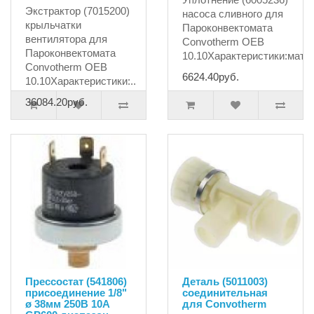
Экстрактор (7015200)
насоса сливного для
крыльчатки
Пароконвектомата
вентилятора для
Convotherm OEB
Пароконвектомата
10.10Характеристики:матер
Сonvotherm OEB
6624.40руб.
10.10Характеристики:..
36084.20руб.
Прессостат (541806)
Деталь (5011003)
присоединение 1/8"
соединительная
ø 38мм 250В 10А
для Convotherm