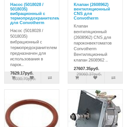
Насос (5018028 /
Клапан (2608962)
5018035)
вентиляционный
вибрационный с
CNS для
термопредохранителем
Convotherm
для Convotherm
Клапан
Насос (5018028 /
вентиляционный
5018035)
(2608962) CNS для
вибрационный с
пароконвектоматов
термопредохранителем
Convotherm
предназначен для
Вентиляционный
использования в
клапан 2608962 ..
парок..
27607.35руб.
7629.17руб.
29060.37руб.
8030.70руб.