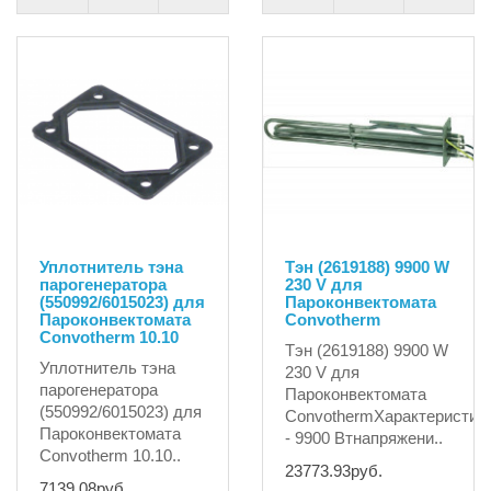
Уплотнитель тэна
Тэн (2619188) 9900 W
парогенератора
230 V для
(550992/6015023) для
Пароконвектомата
Пароконвектомата
Convotherm
Convotherm 10.10
Тэн (2619188) 9900 W
Уплотнитель тэна
230 V для
парогенератора
Пароконвектомата
(550992/6015023) для
ConvothermХарактеристик
Пароконвектомата
- 9900 Втнапряжени..
Convotherm 10.10..
23773.93руб.
7139.08руб.