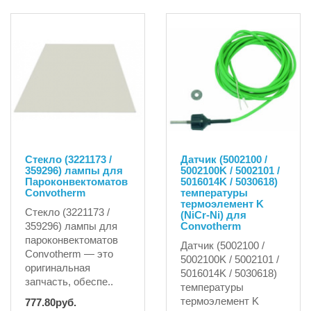
36100.96руб.
Стекло (3221173 /
Датчик (5002100 /
359296) лампы для
5002100K / 5002101 /
Пароконвектоматов
5016014K / 5030618)
Convotherm
температуры
термоэлемент K
Стекло (3221173 /
(NiCr-Ni) для
359296) лампы для
Convotherm
пароконвектоматов
Датчик (5002100 /
Convotherm — это
5002100K / 5002101 /
оригинальная
5016014K / 5030618)
запчасть, обеспе..
температуры
термоэлемент K
777.80руб.