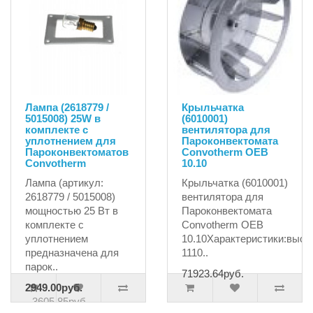
Лампа (2618779 /
Крыльчатка
5015008) 25W в
(6010001)
комплекте с
вентилятора для
уплотнением для
Пароконвектомата
Пароконвектоматов
Сonvotherm OEB
Convotherm
10.10
Лампа (артикул:
Крыльчатка (6010001)
2618779 / 5015008)
вентилятора для
мощностью 25 Вт в
Пароконвектомата
комплекте с
Сonvotherm OEB
уплотнением
10.10Характеристики:высо
предназначена для
1110..
парок..
71923.64руб.
2949.00руб.
3605.85руб.