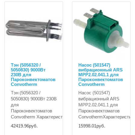
Тэн (5056320 /
Насос (501547)
5050830) 9000Вт
вибрационный ARS
230В для
MPP2.02.041.1 для
Пароконвектоматов
Пароконвектоматов
Convotherm
Convotherm
Тэн (5056320 /
Насос (501547)
5050830) 9000Вт 230В
вибрационный ARS
для
MPP2.02.041.1 для
Пароконвектоматов
Пароконвектоматов
Convotherm Характеристики:мощность900..
ConvothermХарактеристик
42419.96руб.
15998.01руб.