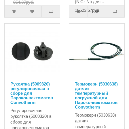
(NiCr-Ni) для ..
854.37руб.
15523.57руб.
Рукоятка (5009320)
Термокерн (5030638)
регулировочная в
датчик
сборе для
температурный
Пароконвектоматов
погружной для
Convotherm
Пароконвектоматов
Convotherm
Регулировочная
Термокерн (5030638)
рукоятка (5009320) в
датчик
сборе для
температурный
пароконвектоматов