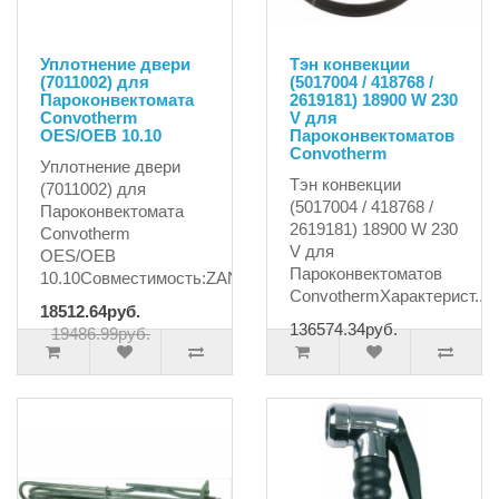
Уплотнение двери
Тэн конвекции
(7011002) для
(5017004 / 418768 /
Пароконвектомата
2619181) 18900 W 230
Convotherm
V для
OES/OEB 10.10
Пароконвектоматов
Convotherm
Уплотнение двери
Тэн конвекции
(7011002) для
(5017004 / 418768 /
Пароконвектомата
2619181) 18900 W 230
Convotherm
V для
OES/OEB
Пароконвектоматов
10.10Совместимость:ZANUSSIALPENIN..
ConvothermХарактерист..
18512.64руб.
136574.34руб.
19486.99руб.