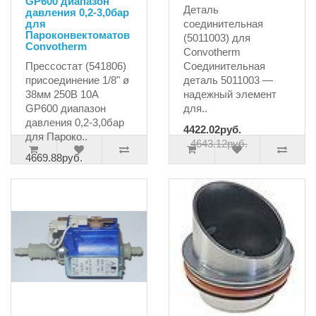
GP600 диапазон
Деталь
давления 0,2-3,0бар
для
соединительная
Пароконвектоматов
(5011003) для
Convotherm
Convotherm
Прессостат (541806)
Соединительная
присоединение 1/8" ø
деталь 5011003 —
38мм 250В 10А
надежный элемент
GP600 диапазон
для..
давления 0,2-3,0бар
4422.02руб.
для Пароко..
4643.12руб.
4669.88руб.