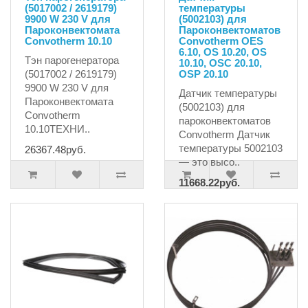
(5017002 / 2619179)
температуры
9900 W 230 V для
(5002103) для
Пароконвектомата
Пароконвектоматов
Convotherm 10.10
Convotherm OES
6.10, OS 10.20, OS
Тэн парогенератора
10.10, OSC 20.10,
(5017002 / 2619179)
OSP 20.10
9900 W 230 V для
Датчик температуры
Пароконвектомата
(5002103) для
Convotherm
пароконвектоматов
10.10ТЕХНИ..
Convotherm Датчик
температуры 5002103
26367.48руб.
— это высо..
11668.22руб.
12282.34руб.