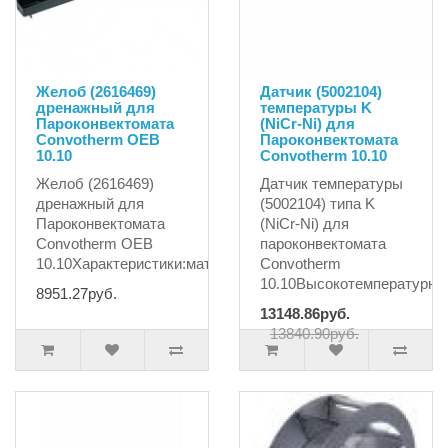
Желоб (2616469)
Датчик (5002104)
дренажный для
температуры K
Пароконвектомата
(NiCr-Ni) для
Сonvotherm OEB
Пароконвектомата
10.10
Convotherm 10.10
Желоб (2616469)
Датчик температуры
дренажный для
(5002104) типа K
Пароконвектомата
(NiCr-Ni) для
Сonvotherm OEB
пароконвектомата
10.10Характеристики:материалпла..
Convotherm
10.10Высокотемпературн..
8951.27руб.
13148.86руб.
13840.90руб.