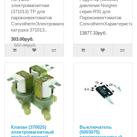
электромагнитная
давления Norgren
(371013) TP для
серия R91 для
пароконвектоматов
Пароконвектоматов
ConvothermЭлектромагнитная
ConvothermХарактеристики
катушка 371013..
13877.33руб.
303.00руб.
507.44руб.
Клапан (370025)
Выключатель
электромагнитный
(5003075)
тройной прямой
электромагнитный