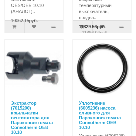
OES/OEB 10.10
температурный
(АНАЛОГ)..
выключатель,
предна..
10062.15руб.
11329.56руб.
11896.04руб.
Экстрактор
Уплотнение
(7015200)
(6005236) насоса
крыльчатки
сливного для
вентилятора для
Пароконвектомата
Пароконвектомата
Convotherm OEB
Сonvotherm OEB
10.10
10.10
Уплотнение (6005236)