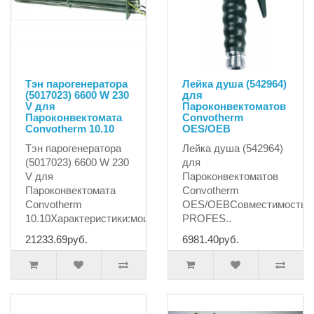
Тэн парогенератора
Лейка душа (542964)
(5017023) 6600 W 230
для
V для
Пароконвектоматов
Пароконвектомата
Convotherm
Convotherm 10.10
OES/OEB
Тэн парогенератора
Лейка душа (542964)
(5017023) 6600 W 230
для
V для
Пароконвектоматов
Пароконвектомата
Convotherm
Convotherm
OES/OEBСовместимость
10.10Характеристики:мощнос..
PROFES..
21233.69руб.
6981.40руб.