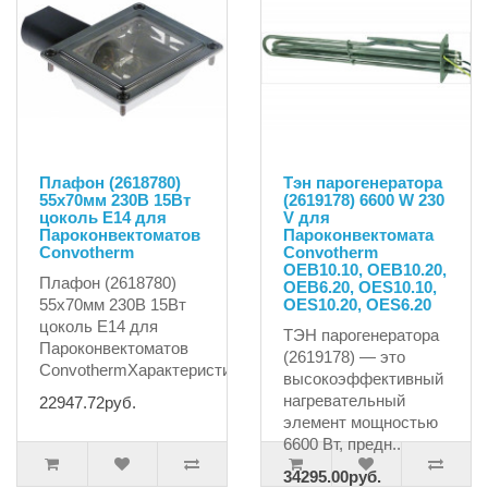
Плафон (2618780)
Тэн парогенератора
55x70мм 230В 15Вт
(2619178) 6600 W 230
цоколь E14 для
V для
Пароконвектоматов
Пароконвектомата
Сonvotherm
Convotherm
OEB10.10, OEB10.20,
Плафон (2618780)
OEB6.20, OES10.10,
55x70мм 230В 15Вт
OES10.20, OES6.20
цоколь E14 для
ТЭН парогенератора
Пароконвектоматов
(2619178) — это
СonvothermХарактеристики:исполне..
высокоэффективный
нагревательный
22947.72руб.
элемент мощностью
6600 Вт, предн..
34295.00руб.