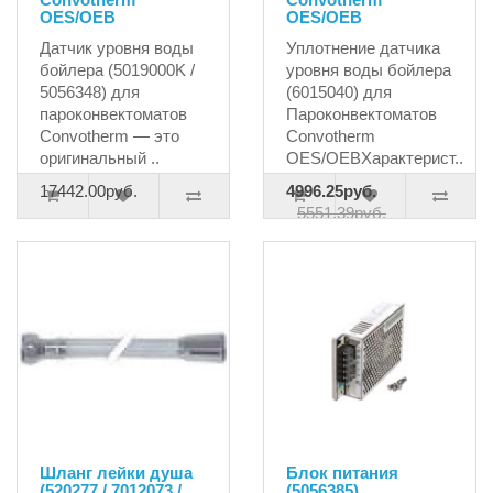
OES/OEB
OES/OEB
Датчик уровня воды
Уплотнение датчика
бойлера (5019000K /
уровня воды бойлера
5056348) для
(6015040) для
пароконвектоматов
Пароконвектоматов
Convotherm — это
Convotherm
оригинальный ..
OES/OEBХарактерист..
17442.00руб.
4996.25руб.
5551.39руб.
Шланг лейки душа
Блок питания
(520277 / 7012073 /
(5056385)