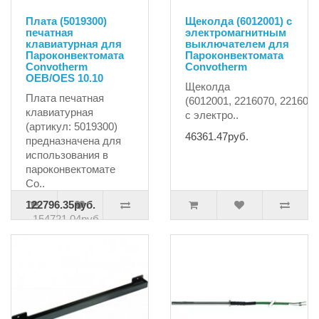
Плата (5019300)
Щеколда (6012001) с
печатная
электромагнитным
клавиатурная для
выключателем для
Пароконвектомата
Пароконвектомата
Convotherm
Convotherm
OEB/OES 10.10
Щеколда
Плата печатная
(6012001, 2216070, 221607
клавиатурная
с электро..
(артикул: 5019300)
46361.47руб.
предназначена для
использования в
пароконвектомате
Co..
122796.35руб.
154721.04руб.