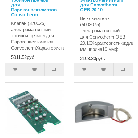
для
для Convotherm
Пароконвектоматов
OEB 20.10
Convotherm
Выключатель
Клапан (370025)
(5003075)
электромагнитный
электромагнитный
тройной прямой для
для Convotherm OEB
Пароконвектоматов
20.10Характеристики:длин
ConvothermХарактеристики:испол..
ммширина19 ммф..
5011.52руб.
2103.30руб.