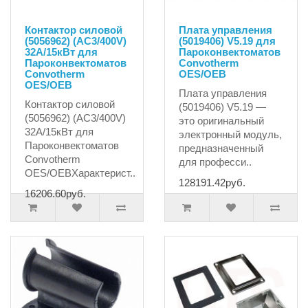
Контактор силовой
Плата управления
(5056962) (AC3/400V)
(5019406) V5.19 для
32A/15кВт для
Пароконвектоматов
Пароконвектоматов
Convotherm
Convotherm
OES/OEB
OES/OEB
Плата управления
Контактор силовой
(5019406) V5.19 —
(5056962) (AC3/400V)
это оригинальный
32A/15кВт для
электронный модуль,
Пароконвектоматов
предназначенный
Convotherm
для професси..
OES/OEBХарактерист..
128191.42руб.
16206.60руб.