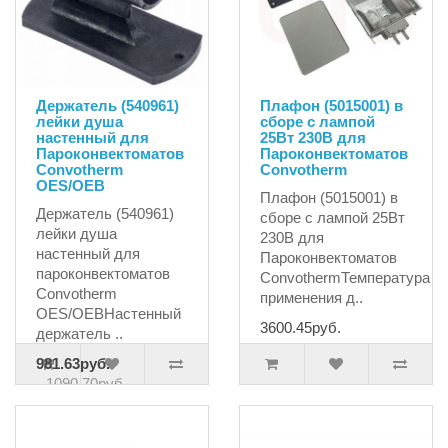
Держатель (540961)
Плафон (5015001) в
лейки душа
сборе с лампой
настенный для
25Вт 230В для
Пароконвектоматов
Пароконвектоматов
Convotherm
Сonvotherm
OES/OEB
Плафон (5015001) в
Держатель (540961)
сборе с лампой 25Вт
лейки душа
230В для
настенный для
Пароконвектоматов
пароконвектоматов
СonvothermТемпература
Convotherm
применения д..
OES/OEBНастенный
3600.45руб.
держатель ..
981.63руб.
1090.70руб.