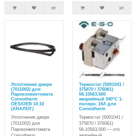
Уплотнение двери
Термостат (5001041 /
(7011002) для
375870 / 376061)
Пароконвектомата
56.10563.500
Convotherm
аварийный 340°C 1-
OES/OEB 10.10
полярн. 16А для
(АНАЛОГ)
Convotherm
Уплотнение двери
Термостат (5001041 /
(7011002) для
375870 / 376061)
Пароконвектомата
56.10563.500 — это
Convotherm
аварийный