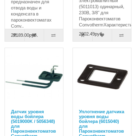
электромагнитный
предназначен для
(5011013) одинарный,
отвода воды и
230В, 3/8" для
конденсата в
Пароконвектоматов
пароконвектоматах
СonvothermХарактеристи..
Conv..
2902.49руб.
27189.00руб.
Датчик уровня
Уплотнение датчика
воды бойлера
уровня воды
(5019000K / 5056348)
бойлера (6015040)
для
для
Пароконвектоматов
Пароконвектоматов
Convotherm
Convotherm