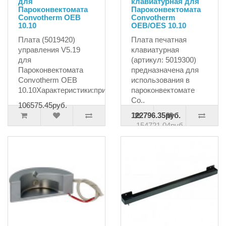
для
клавиатурная для
Пароконвектомата
Пароконвектомата
Convotherm OEB
Convotherm
10.10
OEB/OES 10.10
Плата (5019420)
Плата печатная
управления V5.19
клавиатурная
для
(артикул: 5019300)
Пароконвектомата
предназначена для
Convotherm OEB
использования в
10.10Характеристики:применениеп..
пароконвектомате
Co..
106575.45руб.
122796.35руб.
154721.04руб.