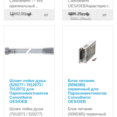
Convotherm — это
Convotherm
оригинальный ..
OES/OEBХарактерист..
17442.00руб.
4996.25руб.
5551.39руб.
Шланг лейки душа
Блок питания
(520277 / 7012073 /
(5056385)
7012071) для
первичный для
Пароконвектоматов
Пароконвектоматов
Convotherm
Convotherm
OES/OEB
OES/OEB
Шланг лейки душа
Блок питания
(7012071 / 520277)
(5056385) первичный