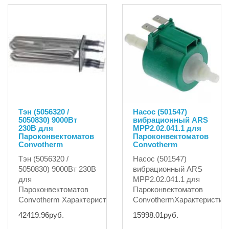
Тэн (5056320 /
Насос (501547)
5050830) 9000Вт
вибрационный ARS
230В для
MPP2.02.041.1 для
Пароконвектоматов
Пароконвектоматов
Convotherm
Convotherm
Тэн (5056320 /
Насос (501547)
5050830) 9000Вт 230В
вибрационный ARS
для
MPP2.02.041.1 для
Пароконвектоматов
Пароконвектоматов
Convotherm Характеристики:мощность900..
ConvothermХарактеристик
42419.96руб.
15998.01руб.