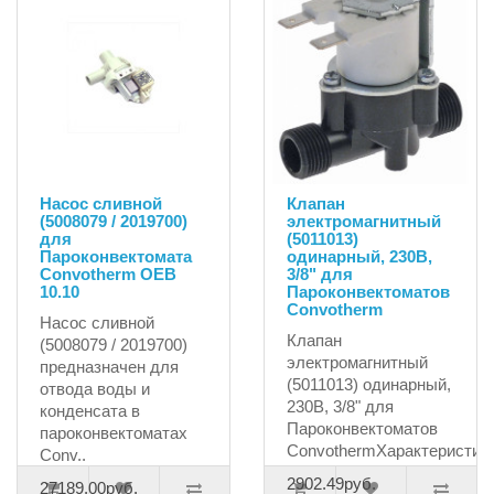
Насос сливной
Клапан
(5008079 / 2019700)
электромагнитный
для
(5011013)
Пароконвектомата
одинарный, 230В,
Convotherm OEB
3/8" для
10.10
Пароконвектоматов
Сonvotherm
Насос сливной
Клапан
(5008079 / 2019700)
электромагнитный
предназначен для
(5011013) одинарный,
отвода воды и
230В, 3/8" для
конденсата в
Пароконвектоматов
пароконвектоматах
СonvothermХарактеристи..
Conv..
2902.49руб.
27189.00руб.