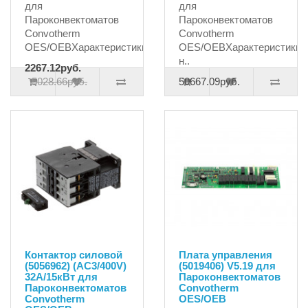
для
для
Пароконвектоматов
Пароконвектоматов
Convotherm
Convotherm
OES/OEBХарактеристики:соединени..
OES/OEBХарактеристики::
н..
2267.12руб.
5028.66руб.
50667.09руб.
Контактор силовой
Плата управления
(5056962) (AC3/400V)
(5019406) V5.19 для
32A/15кВт для
Пароконвектоматов
Пароконвектоматов
Convotherm
Convotherm
OES/OEB