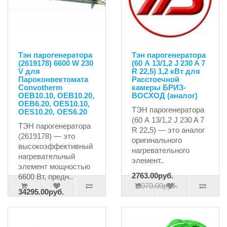
Тэн парогенератора
Тэн парогенератора
(2619178) 6600 W 230
(60 А 13/1,2 J 230 A 7
V для
R 22,5) 1,2 кВт для
Пароконвектомата
Расстоечной
Convotherm
камеры БРИЗ-
OEB10.10, OEB10.20,
ВОСХОД (аналог)
OEB6.20, OES10.10,
ТЭН парогенератора
OES10.20, OES6.20
(60 А 13/1,2 J 230 A 7
ТЭН парогенератора
R 22,5) — это аналог
(2619178) — это
оригинального
высокоэффективный
нагревательного
нагревательный
элемент..
элемент мощностью
2763.00руб.
6600 Вт, предн..
3070.00руб.
34295.00руб.
36100.96руб.