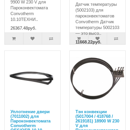
9900 W 230 V для
Датчик температуры
Пароконвектомата
(5002103) для
Convotherm
пароконвектоматов
10.10ТЕХНИ..
Convotherm Датчик
температуры 5002103
26367.48руб.
— это высо..
11668.22руб.
12282.34руб.
Уплотнение двери
Тэн конвекции
(7011002) для
(5017004 / 418768 /
Пароконвектомата
2619181) 18900 W 230
Convotherm
V для