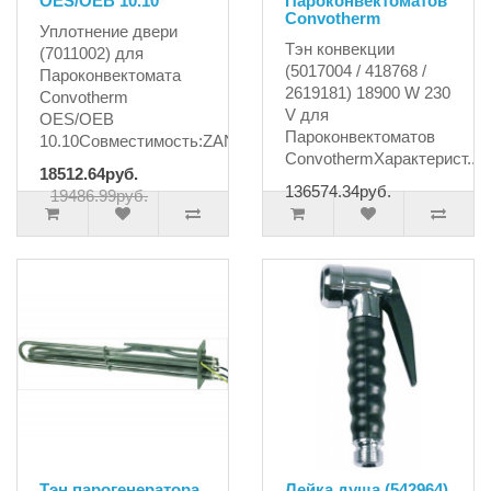
OES/OEB 10.10
Пароконвектоматов
Convotherm
Уплотнение двери
Тэн конвекции
(7011002) для
(5017004 / 418768 /
Пароконвектомата
2619181) 18900 W 230
Convotherm
V для
OES/OEB
Пароконвектоматов
10.10Совместимость:ZANUSSIALPENIN..
ConvothermХарактерист..
18512.64руб.
136574.34руб.
19486.99руб.
Тэн парогенератора
Лейка душа (542964)