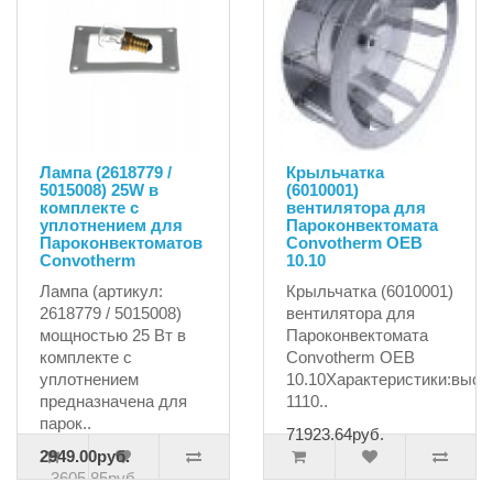
Лампа (2618779 /
Крыльчатка
5015008) 25W в
(6010001)
комплекте с
вентилятора для
уплотнением для
Пароконвектомата
Пароконвектоматов
Сonvotherm OEB
Convotherm
10.10
Лампа (артикул:
Крыльчатка (6010001)
2618779 / 5015008)
вентилятора для
мощностью 25 Вт в
Пароконвектомата
комплекте с
Сonvotherm OEB
уплотнением
10.10Характеристики:высо
предназначена для
1110..
парок..
71923.64руб.
2949.00руб.
3605.85руб.