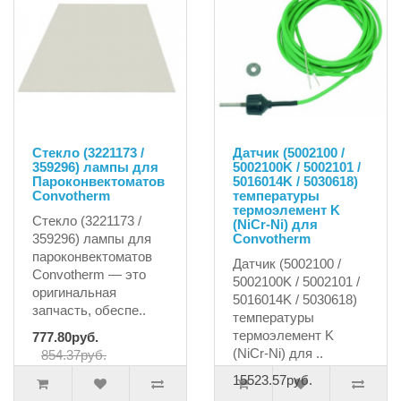
Стекло (3221173 /
Датчик (5002100 /
359296) лампы для
5002100K / 5002101 /
Пароконвектоматов
5016014K / 5030618)
Convotherm
температуры
термоэлемент K
Стекло (3221173 /
(NiCr-Ni) для
359296) лампы для
Convotherm
пароконвектоматов
Датчик (5002100 /
Convotherm — это
5002100K / 5002101 /
оригинальная
5016014K / 5030618)
запчасть, обеспе..
температуры
термоэлемент K
777.80руб.
(NiCr-Ni) для ..
854.37руб.
15523.57руб.