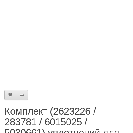
Комплект (2623226 /
283781 / 6015025 /
5030661) уплотнений для