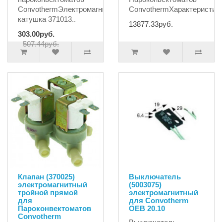
ConvothermЭлектромагнитная
ConvothermХарактеристики
катушка 371013..
13877.33руб.
303.00руб.
507.44руб.
Клапан (370025)
Выключатель
электромагнитный
(5003075)
тройной прямой
электромагнитный
для
для Convotherm
Пароконвектоматов
OEB 20.10
Convotherm