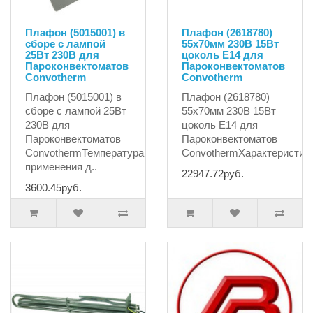
Плафон (5015001) в
Плафон (2618780)
сборе с лампой
55x70мм 230В 15Вт
25Вт 230В для
цоколь E14 для
Пароконвектоматов
Пароконвектоматов
Сonvotherm
Сonvotherm
Плафон (5015001) в
Плафон (2618780)
сборе с лампой 25Вт
55x70мм 230В 15Вт
230В для
цоколь E14 для
Пароконвектоматов
Пароконвектоматов
СonvothermТемпература
СonvothermХарактеристики
применения д..
22947.72руб.
3600.45руб.