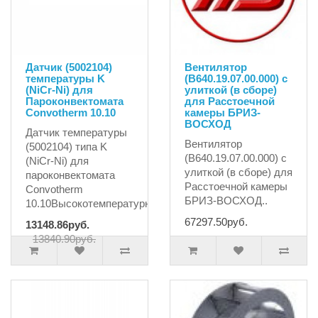
Датчик (5002104)
Вентилятор
температуры K
(В640.19.07.00.000) с
(NiCr-Ni) для
улиткой (в сборе)
Пароконвектомата
для Расстоечной
Convotherm 10.10
камеры БРИЗ-
ВОСХОД
Датчик температуры
Вентилятор
(5002104) типа K
(В640.19.07.00.000) с
(NiCr-Ni) для
улиткой (в сборе) для
пароконвектомата
Расстоечной камеры
Convotherm
БРИЗ-ВОСХОД..
10.10Высокотемпературн..
67297.50руб.
13148.86руб.
13840.90руб.