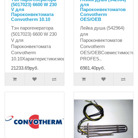
(5017023) 6600 W 230
для
V для
Пароконвектоматов
Пароконвектомата
Convotherm
Convotherm 10.10
OES/OEB
Тэн парогенератора
Лейка душа (542964)
(5017023) 6600 W 230
для
V для
Пароконвектоматов
Пароконвектомата
Convotherm
Convotherm
OES/OEBСовместимость
10.10Характеристики:мощнос..
PROFES..
21233.69руб.
6981.40руб.