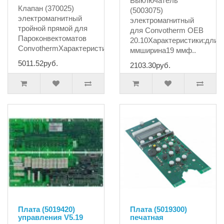
Выключатель
Клапан (370025)
(5003075)
электромагнитный
электромагнитный
тройной прямой для
для Convotherm OEB
Пароконвектоматов
20.10Характеристики:длин
ConvothermХарактеристики:испол..
ммширина19 ммф..
5011.52руб.
2103.30руб.
Плата (5019420)
Плата (5019300)
управления V5.19
печатная