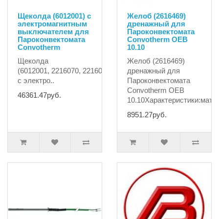
Щеколда (6012001) с
Желоб (2616469)
электромагнитным
дренажный для
выключателем для
Пароконвектомата
Пароконвектомата
Сonvotherm OEB
Convotherm
10.10
Щеколда
Желоб (2616469)
(6012001, 2216070, 2216070K, 2230605, 6012001, CV2216070
дренажный для
с электро..
Пароконвектомата
Сonvotherm OEB
46361.47руб.
10.10Характеристики:мате
8951.27руб.