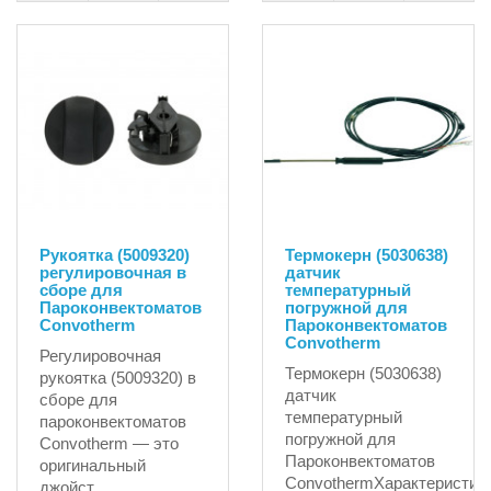
Рукоятка (5009320)
Термокерн (5030638)
регулировочная в
датчик
сборе для
температурный
Пароконвектоматов
погружной для
Convotherm
Пароконвектоматов
Convotherm
Регулировочная
Термокерн (5030638)
рукоятка (5009320) в
датчик
сборе для
температурный
пароконвектоматов
погружной для
Convotherm — это
Пароконвектоматов
оригинальный
ConvothermХарактеристики:
джойст..