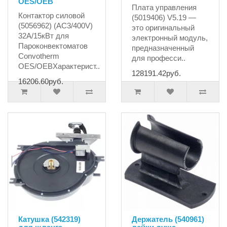
OES/OEB
Плата управления
Контактор силовой
(5019406) V5.19 —
(5056962) (AC3/400V)
это оригинальный
32A/15кВт для
электронный модуль,
Пароконвектоматов
предназначенный
Convotherm
для професси..
OES/OEBХарактерист..
128191.42руб.
16206.60руб.
Катушка (542319)
Держатель (540961)