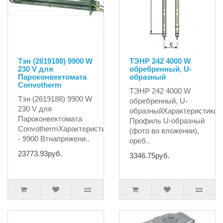
Тэн (2619188) 9900 W
ТЭНР 242 4000 W
230 V для
обребренный, U-
Пароконвектомата
образный
Convotherm
ТЭНР 242 4000 W
Тэн (2619188) 9900 W
обребренный, U-
230 V для
образныйХарактеристики:1
Пароконвектомата
Профиль U-образный
ConvothermХарактеристики:мощность
(фото во вложении),
- 9900 Втнапряжени..
ореб..
23773.93руб.
3346.75руб.