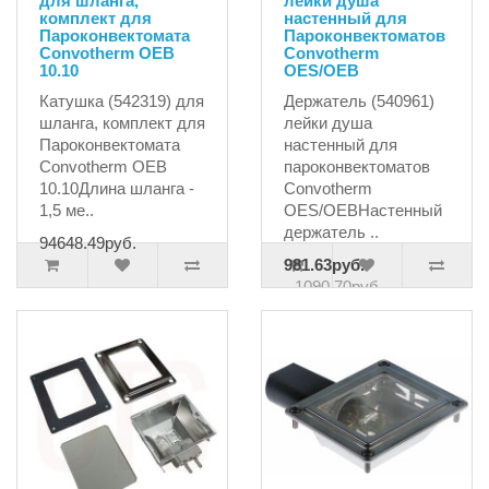
для шланга,
лейки душа
комплект для
настенный для
Пароконвектомата
Пароконвектоматов
Convotherm OEB
Convotherm
10.10
OES/OEB
Катушка (542319) для
Держатель (540961)
шланга, комплект для
лейки душа
Пароконвектомата
настенный для
Convotherm OEB
пароконвектоматов
10.10Длина шланга -
Convotherm
1,5 ме..
OES/OEBНастенный
держатель ..
94648.49руб.
981.63руб.
1090.70руб.