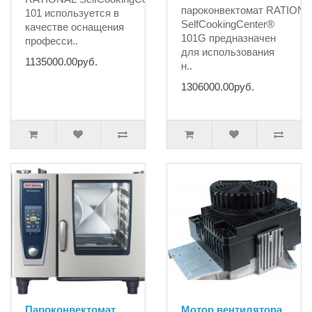
пароконвектомат RATIONA
101 используется в
SelfCookingCenter®
качестве оснащения
101G ​предназначен
професси..
для использования
1135000.00руб.
н..
1306000.00руб.
Пароконвектомат
Мотор вентилятора