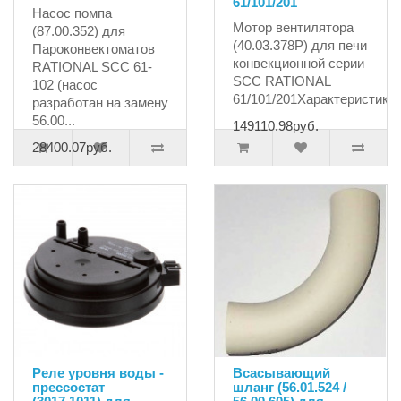
61/101/201
Насос помпа
Мотор вентилятора
(87.00.352) для
(40.03.378P) для печи
Пароконвектоматов
конвекционной серии
RATIONAL SCC 61-
SCC RATIONAL
102 (насос
61/101/201Характеристики:
разработан на замену
56.00...
149110.98руб.
28400.07руб.
Реле уровня воды -
Всасывающий
прессостат
шланг (56.01.524 /