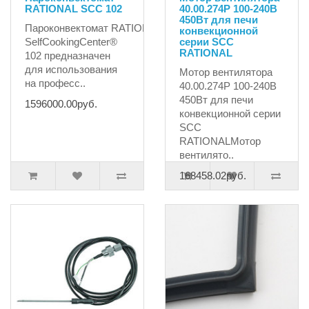
RATIONAL SCC 102
40.00.274P 100-240В
450Вт для печи
Пароконвектомат RATIONAL
конвекционной
SelfCookingCenter®
серии SCC
RATIONAL
102 ​предназначен
для использования
Мотор вентилятора
на професс..
40.00.274P 100-240В
450Вт для печи
1596000.00руб.
конвекционной серии
SCC
RATIONALМотор
вентилято..
168458.02руб.