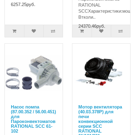
6257.25руб.
RATIONAL
SCCХарактеристики:мощн
Втколи..
24370.46руб.
Насос помпа
Мотор вентилятора
(87.00.352 / 56.00.451)
(40.03.378P) для
для
печи
Пароконвектоматов
конвекционной
RATIONAL SCC 61-
серии SCC
102
RATIONAL