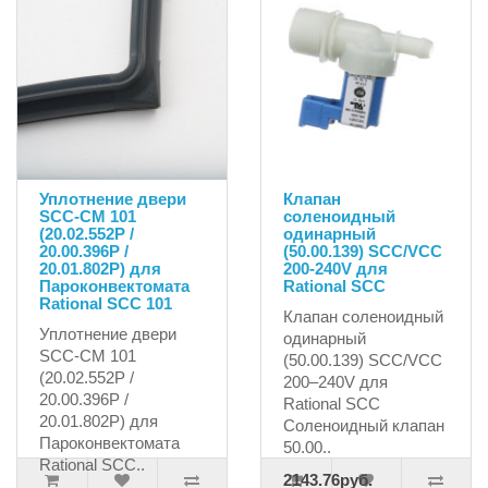
Уплотнение двери
Клапан
SCC-CM 101
соленоидный
(20.02.552P /
одинарный
20.00.396P /
(50.00.139) SCC/VCC
20.01.802P) для
200-240V для
Пароконвектомата
Rational SCC
Rational SCC 101
Клапан соленоидный
Уплотнение двери
одинарный
SCC-CM 101
(50.00.139) SCC/VCC
(20.02.552P /
200–240V для
20.00.396P /
Rational SCC
20.01.802P) для
Соленоидный клапан
Пароконвектомата
50.00..
Rational SCC..
2143.76руб.