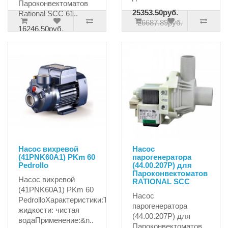
Пароконвектоматов
25353.50руб.
Rational SCC 61..
26687.89руб.
16246.50руб.
Насос вихревой
Насос
(41PNK60A1) PKm 60
парогенератора
Pedrollo
(44.00.207P) для
Пароконвектоматов
Насос вихревой
RATIONAL SCC
(41PNK60A1) PKm 60
Насос
PedrolloХарактеристики:Тип
парогенератора
жидкости: чистая
(44.00.207P) для
водаПрименение:&n..
Пароконвектоматов