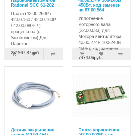
Пароконвектоматов
40.00.274P 100-240В
Rational SCC 61-202
450Вт, код заменен
на 87.00.564
Плата (42.00.260P /
Уплотнение
42.00.160 / 42.00.160P
моторного вала
/ 42.00.080P / )
(22.00.083) для
процессора (с
Мотора вентилятора
Sicotronic'ом) Для
40.00.274P 100-240В
Парокон..
450Вт, код заменен ..
281967.87руб.
7474.06руб.
Датчик закрывания
Плата управления
двери (40.00.454)
(42.00.002P) для