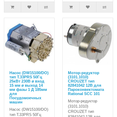
Насос (DW15100/DO)
Мотор-редуктор
тип T.33PRS 50Гц
(3101.1010)
25кВт 230В ø вход
CROUZET тип
15 мм ø выход 14
82841042 12В для
мм фазы 1 Д 185мм
Пароконвектомата
для
Rational SCC 101
Посудомоечных
Мотор-редуктор
машин
(3101.1010)
Насос (DW15100/DO)
CROUZET тип
тип T.33PRS 50Гц
82841042 12В для