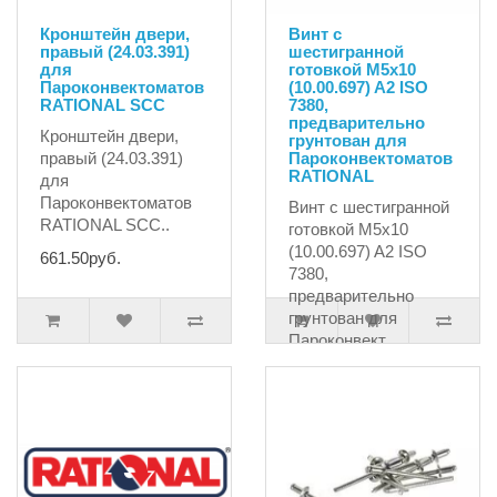
Кронштейн двери,
Винт с
правый (24.03.391)
шестигранной
для
готовкой M5x10
Пароконвектоматов
(10.00.697) A2 ISO
RATIONAL SCC
7380,
предварительно
Кронштейн двери,
грунтован для
правый (24.03.391)
Пароконвектоматов
RATIONAL
для
Пароконвектоматов
Винт с шестигранной
RATIONAL SCC..
готовкой M5x10
(10.00.697) A2 ISO
661.50руб.
7380,
предварительно
грунтован для
Пароконвект..
317.25руб.