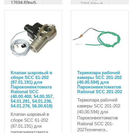
17694.69руб.
2256.59руб.
Клапан шаровый в
Термопара рабочей
сборе SCC 61-202
камеры SCC 201-202
(87.01.191) для
(40.00.594) для
Пароконвектомата
Пароконвектоматов
Rational SCC
Rational SCC 201-202
(40.00.400, 54.00.357,
Термопара рабочей
54.01.291, 54.01.236,
54.01.276, 56.00.618)
камеры SCC 201-202
(40.00.594) для
Клапан шаровый в
Пароконвектоматов
сборе SCC 61-202
Rational SCC 201-
(87.01.191) для
202Техническ..
пароконвектомата