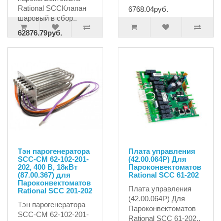
Rational SCCКлапан
6768.04руб.
шаровый в сбор..
62876.79руб.
66186.10руб.
Тэн парогенератора
Плата управления
SCC-CM 62-102-201-
(42.00.064P) Для
202, 400 В, 18кВт
Пароконвектоматов
(87.00.367) для
Rational SCC 61-202
Пароконвектоматов
Плата управления
Rational SCC 201-202
(42.00.064P) Для
Тэн парогенератора
Пароконвектоматов
SCC-CM 62-102-201-
Rational SCC 61-202..