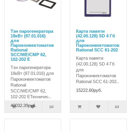
Тэн парогенератора
Карта памяти
18кВт (87.01.016)
(42.00.128) SD 4 Гб
для
для
Пароконвектоматов
Пароконвектоматов
Rational
Rational SCC 61-202
SCC/WE/CMP 62,
Карта памяти
102-202 E
(42.00.128) SD 4 Гб
Тэн парогенератора
для
18кВт (87.01.016) для
Пароконвектоматов
Пароконвектоматов
Rational SCC 61-202..
Rational
15222.60руб.
SCC/WE/CMP 62,
102-202 EТехничес..
40032.39руб.