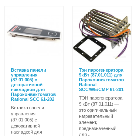
Вставка панели
Тэн парогенератора
управления
9кВт (87.01.011) для
(87.01.005) с
Пароконвектоматов
декоративной
Rational
накладкой для
SCC/WE/CMP 61-201
Пароконвектоматов
ТЭН парогенератора
Rational SCC 61-202
9 кВт (87.01.011) —
Вставка панели
это оригинальный
управления
нагревательный
(87.01.005) с
элемент,
декоративной
предназначенный
накладкой для
для ..