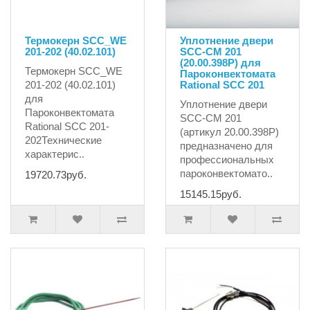
Термокерн SCC_WE
Уплотнение двери
201-202 (40.02.101)
SCC-CM 201
(20.00.398P) для
Термокерн SCC_WE
Пароконвектомата
201-202 (40.02.101)
Rational SCC 201
для
Уплотнение двери
Пароконвектомата
SCC-CM 201
Rational SCC 201-
(артикул 20.00.398P)
202Технические
предназначено для
характерис..
профессиональных
пароконвектомато..
19720.73руб.
15145.15руб.