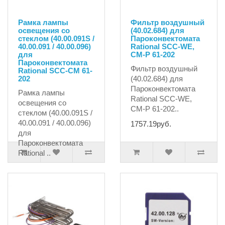
Рамка лампы
Фильтр воздушный
освещения со
(40.02.684) для
стеклом (40.00.091S /
Пароконвектомата
40.00.091 / 40.00.096)
Rational SCC-WE,
для
CM-P 61-202
Пароконвектомата
Фильтр воздушный
Rational SCC-CM 61-
202
(40.02.684) для
Пароконвектомата
Рамка лампы
Rational SCC-WE,
освещения со
CM-P 61-202..
стеклом (40.00.091S /
40.00.091 / 40.00.096)
1757.19руб.
для
Пароконвектомата
Rational ..
5474.51руб.