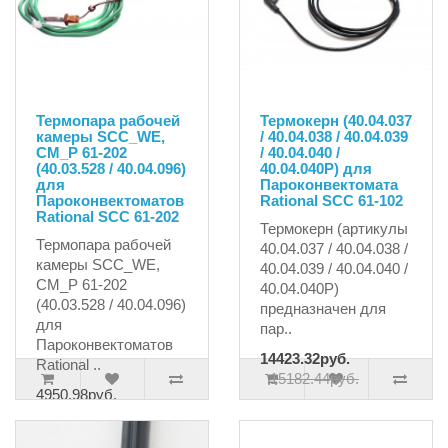
Термопара рабочей
Термокерн (40.04.037
камеры SCC_WE,
/ 40.04.038 / 40.04.039
CM_P 61-202
/ 40.04.040 /
(40.03.528 / 40.04.096)
40.04.040P) для
для
Пароконвектомата
Пароконвектоматов
Rational SCC 61-102
Rational SCC 61-202
Термокерн (артикулы
Термопара рабочей
40.04.037 / 40.04.038 /
камеры SCC_WE,
40.04.039 / 40.04.040 /
CM_P 61-202
40.04.040P)
(40.03.528 / 40.04.096)
предназначен для
для
пар..
Пароконвектоматов
14423.32руб.
Rational ..
15182.44руб.
4950.98руб.