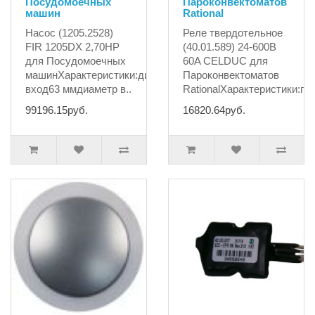
Посудомоечных
Пароконвектоматов
машин
Rational
Насос (1205.2528)
Реле твердотельное
FIR 1205DX 2,70HP
(40.01.589) 24-600B
для Посудомоечных
60A CELDUC для
машинХарактеристики:диаметр
Пароконвектоматов
вход63 ммдиаметр в..
RationalХарактеристики:про
99196.15руб.
16820.64руб.