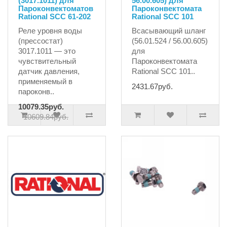
(3017.1011) для
56.00.605) для
Пароконвектоматов
Пароконвектомата
Rational SCC 61-202
Rational SCC 101
Реле уровня воды
Всасывающий шланг
(прессостат)
(56.01.524 / 56.00.605)
3017.1011 — это
для
чувствительный
Пароконвектомата
датчик давления,
Rational SCC 101..
применяемый в
2431.67руб.
пароконв..
10079.35руб.
10609.84руб.