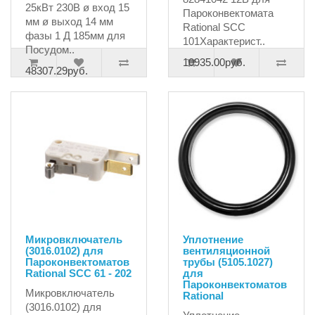
25кВт 230В ø вход 15
Пароконвектомата
мм ø выход 14 мм
Rational SCC
фазы 1 Д 185мм для
101Характерист..
Посудом..
10935.00руб.
48307.29руб.
Микровключатель
Уплотнение
(3016.0102) для
вентиляционной
Пароконвектоматов
трубы (5105.1027)
Rational SCC 61 - 202
для
Пароконвектоматов
Микровключатель
Rational
(3016.0102) для