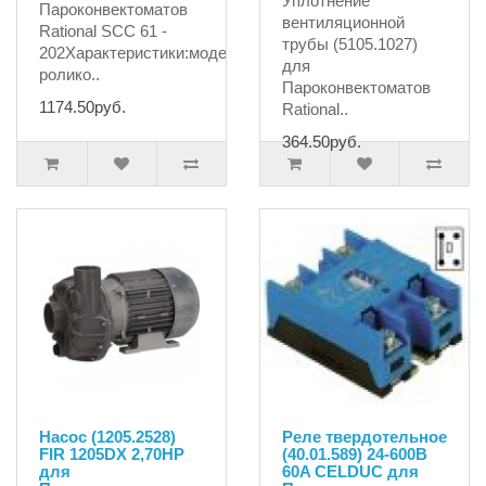
Уплотнение
Пароконвектоматов
вентиляционной
Rational SCC 61 -
трубы (5105.1027)
202Характеристики:модельс
для
ролико..
Пароконвектоматов
1174.50руб.
Rational..
364.50руб.
Насос (1205.2528)
Реле твердотельное
FIR 1205DX 2,70HP
(40.01.589) 24-600B
для
60A CELDUC для