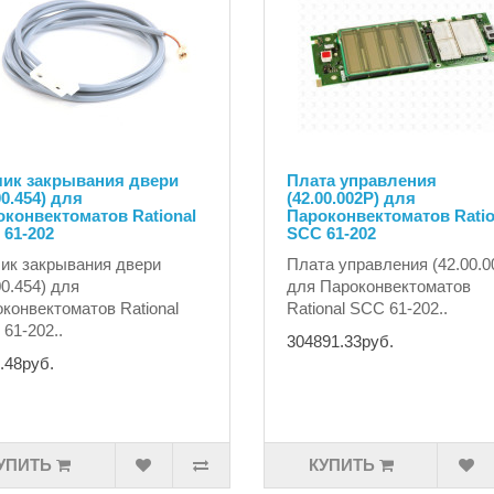
чик закрывания двери
Плата управления
00.454) для
(42.00.002P) для
конвектоматов Rational
Пароконвектоматов Ratio
61-202
SCC 61-202
ик закрывания двери
Плата управления (42.00.0
00.454) для
для Пароконвектоматов
конвектоматов Rational
Rational SCC 61-202..
61-202..
304891.33руб.
.48руб.
УПИТЬ
КУПИТЬ