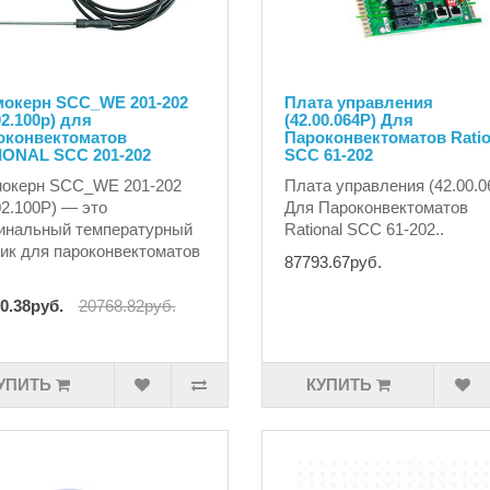
мокерн SCC_WE 201-202
Плата управления
02.100p) для
(42.00.064P) Для
оконвектоматов
Пароконвектоматов Ratio
IONAL SCC 201-202
SCC 61-202
мокерн SCC_WE 201-202
Плата управления (42.00.0
02.100P) — это
Для Пароконвектоматов
инальный температурный
Rational SCC 61-202..
ик для пароконвектоматов
87793.67руб.
0.38руб.
20768.82руб.
УПИТЬ
КУПИТЬ