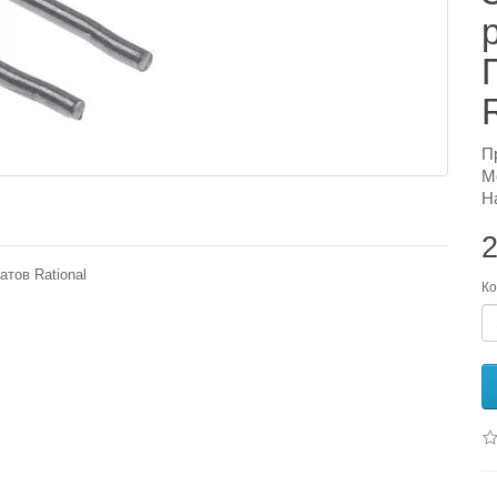
П
М
Н
2
тов Rational
Ко