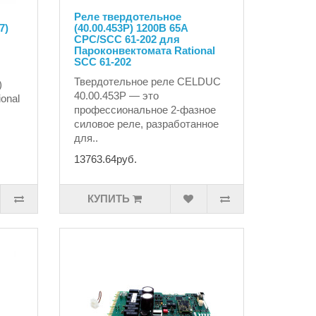
Реле твердотельное
7)
(40.00.453P) 1200B 65A
CPC/SCC 61-202 для
Пароконвектомата Rational
SCC 61-202
Твердотельное реле CELDUC
)
40.00.453P — это
onal
профессиональное 2-фазное
силовое реле, разработанное
для..
13763.64руб.
КУПИТЬ