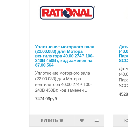
Уплотнение моторного вала
Дат
(22.00.083) для Мотора
(40.
вентилятора 40.00.274P 100-
Паро
240В 450Вт, код заменен на
SCC 
87.00.564
Датч
Уплотнение моторного вала
(40.
(22.00.083) для Мотора
Паро
вентилятора 40.00.274P 100-
SCC 
240В 450Вт, код заменен ..
4528
7474.06руб.
КУПИТЬ
К