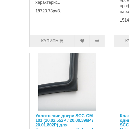
характерис..
про
19720.73руб.
паро
1514
КУПИТЬ
К
Уплотнение двери SCC-CM
Кла
101 (20.02.552P / 20.00.396P /
один
20.01.802P) для
SCC