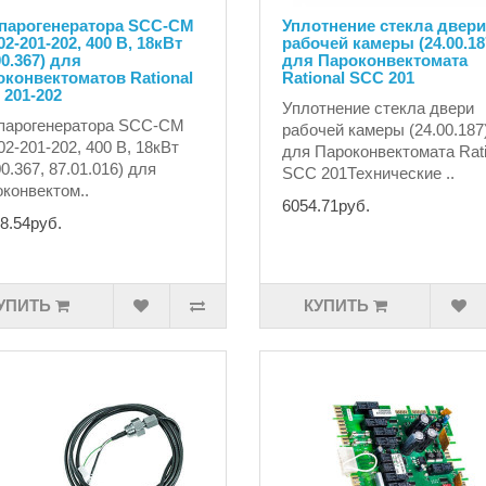
 парогенератора SCC-CM
Уплотнение стекла двери
02-201-202, 400 В, 18кВт
рабочей камеры (24.00.18
00.367) для
для Пароконвектомата
конвектоматов Rational
Rational SCC 201
201-202
Уплотнение стекла двери
парогенератора SCC-CM
рабочей камеры (24.00.187
02-201-202, 400 В, 18кВт
для Пароконвектомата Rati
00.367, 87.01.016) для
SCC 201Технические ..
конвектом..
6054.71руб.
8.54руб.
УПИТЬ
КУПИТЬ