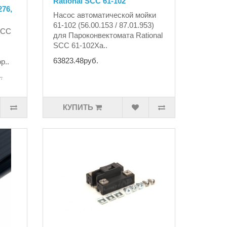
Rational SCC 61-102
276,
Насос автоматической мойки
61-102 (56.00.153 / 87.01.953)
SCC
для Пароконвектомата Rational
SCC 61-102Ха..
63823.48руб.
р..
.
КУПИТЬ