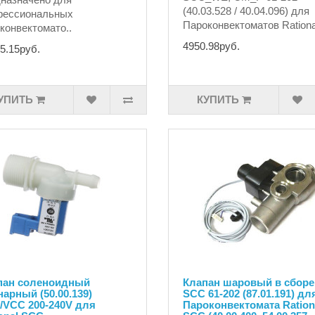
(40.03.528 / 40.04.096) для
фессиональных
Пароконвектоматов Rational
конвектомато..
4950.98руб.
5.15руб.
УПИТЬ
КУПИТЬ
пан соленоидный
Клапан шаровый в сборе
арный (50.00.139)
SCC 61-202 (87.01.191) дл
/VCC 200-240V для
Пароконвектомата Ration