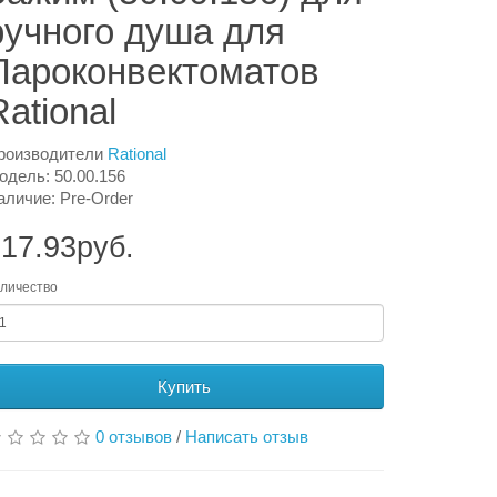
ручного душа для
Пароконвектоматов
Rational
роизводители
Rational
одель: 50.00.156
аличие: Pre-Order
17.93руб.
личество
Купить
0 отзывов
/
Написать отзыв