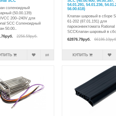
onal SCC
SCC (40.00.400, 54.00.357,
54.01.291, 54.01.236, 54.01.
пан соленоидный
56.00.618)
арный (50.00.139)
Клапан шаровый в сборе 
/VCC 200–240V для
61-202 (87.01.191) для
onal SCC Соленоидный
пароконвектомата Rational
ан 50.00..
SCCКлапан шаровый в сбо
.76руб.
2256.59руб.
62876.79руб.
66186.10руб
УПИТЬ
КУПИТЬ