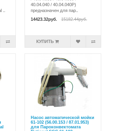
40.04.040 / 40.04.040P)
 ..
предназначен для пар..
14423.32руб.
15182.44руб.
КУПИТЬ
Насос автоматической мойки
я
61-102 (56.00.153 / 87.01.953)
al
для Пароконвектомата