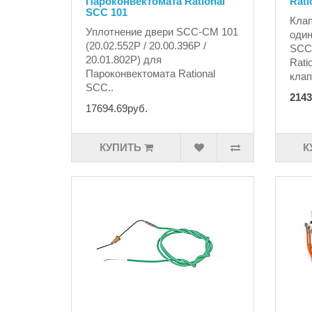
Пароконвектомата Rational
Rati
SCC 101
Кла
Уплотнение двери SCC-CM 101
один
(20.02.552P / 20.00.396P /
SCC
20.01.802P) для
Rati
Пароконвектомата Rational
клап
SCC..
2143
17694.69руб.
КУПИТЬ
К