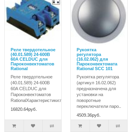
Реле твердотельное
Рукоятка
(40.01.589) 24-600B
регулятора
60A CELDUC для
(16.02.062) для
Пароконвектоматов
Пароконвектомата
Rational
Rational SCC 101
Реле твердотельное
Рукоятка регулятора
(40.01.589) 24-600B
(артикул 16.02.062)
60A CELDUC для
предназначена для
Пароконвектоматов
установки на
RationalХарактеристики:произ..
поворотные
переключатели паро..
16820.64руб.
4509.36руб.