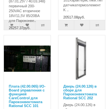
101Характеристики:тип
(87.01.297 / 40.03.348)
датчикатермоэлемент
первичный 200-
K ..
250VAC вторичное
18V/11,5V 85/20ВА
20517.08руб.
для Пароконве..
26257.37руб.
Плата (42.00.065) I/O-
Дверь (24.00.126) в
Board управления с
сборе для
функцией
Пароконвектомата
CareControl для
Rational SCC 202
Пароконвектомата
Дверь (24.00.126) в
Rational SCC 101