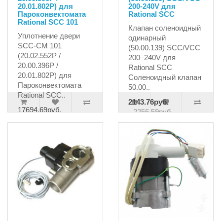
20.01.802P) для
200-240V для
Пароконвектомата
Rational SCC
Rational SCC 101
Клапан соленоидный
Уплотнение двери
одинарный
SCC-CM 101
(50.00.139) SCC/VCC
(20.02.552P /
200–240V для
20.00.396P /
Rational SCC
20.01.802P) для
Соленоидный клапан
Пароконвектомата
50.00..
Rational SCC..
2143.76руб.
17694.69руб.
2256.59руб.