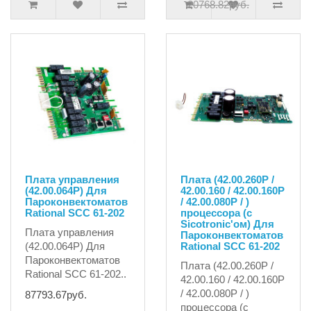
20768.82руб.
Плата управления
Плата (42.00.260P /
(42.00.064P) Для
42.00.160 / 42.00.160P
Пароконвектоматов
/ 42.00.080P / )
Rational SCC 61-202
процессора (с
Sicotronic'ом) Для
Плата управления
Пароконвектоматов
(42.00.064P) Для
Rational SCC 61-202
Пароконвектоматов
Плата (42.00.260P /
Rational SCC 61-202..
42.00.160 / 42.00.160P
/ 42.00.080P / )
87793.67руб.
процессора (с