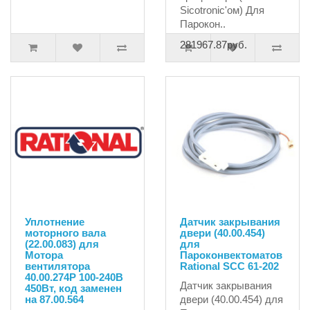
Sicotronic'ом) Для
Парокон..
281967.87руб.
Уплотнение
Датчик закрывания
моторного вала
двери (40.00.454)
(22.00.083) для
для
Мотора
Пароконвектоматов
вентилятора
Rational SCC 61-202
40.00.274P 100-240В
Датчик закрывания
450Вт, код заменен
на 87.00.564
двери (40.00.454) для