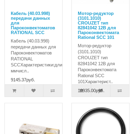
Кабель (40.03.998)
Мотор-редуктор
передачи данных
(3101.1010)
для
CROUZET тип
Пароконвектоматов
82841042 12В для
RATIONAL SCC
Пароконвектомата
Rational SCC 101
Кабель (40.03.998)
Мотор-редуктор
передачи данных для
(3101.1010)
Пароконвектоматов
CROUZET тип
RATIONAL
82841042 12В для
SCCХарактеристики:длина1150
Пароконвектомата
ммчисл..
Rational SCC
9145.37руб.
101Характерист..
10935.00руб.