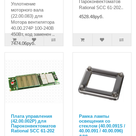
Пароконвектоматов
Уплотнение
Rational SCC 61-202..
моторного вала
(22.00.083) для
4528.48руб.
Мотора вентилятора
40.00.274P 100-240В
450Вт, код заменен ..
7474.06руб.
Плата управления
Рамка лампы
(42.00.002P) для
освещения со
Пароконвектоматов
стеклом (40.00.091S /
Rational SCC 61-202
40.00.091 / 40.00.096)
для