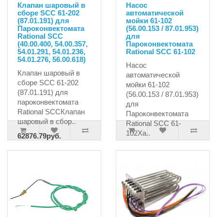
Клапан шаровый в
Насос
сборе SCC 61-202
автоматической
(87.01.191) для
мойки 61-102
Пароконвектомата
(56.00.153 / 87.01.953)
Rational SCC
для
(40.00.400, 54.00.357,
Пароконвектомата
54.01.291, 54.01.236,
Rational SCC 61-102
54.01.276, 56.00.618)
Насос
Клапан шаровый в
автоматической
сборе SCC 61-202
мойки 61-102
(87.01.191) для
(56.00.153 / 87.01.953)
пароконвектомата
для
Rational SCCКлапан
Пароконвектомата
шаровый в сбор..
Rational SCC 61-
102Ха..
62876.79руб.
66186.10руб.
63823.48руб.