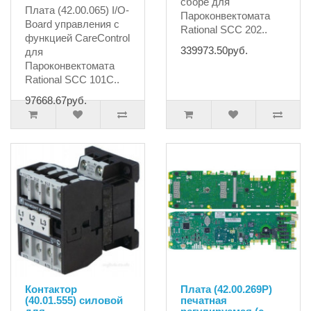
сборе для
Плата (42.00.065) I/O-
Пароконвектомата
Board управления с
Rational SCC 202..
функцией CareControl
339973.50руб.
для
Пароконвектомата
Rational SCC 101С..
97668.67руб.
Контактор
Плата (42.00.269P)
(40.01.555) силовой
печатная