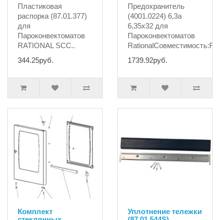
Пластиковая
Предохранитель
распорка (87.01.377)
(4001.0224) 6,3а
для
6,35х32 для
Пароконвектоматов
Пароконвектоматов
RATIONAL SCC..
RationalСовместимость:R
344.25руб.
1739.92руб.
Комплект
Уплотнение тележки
стеклянных
(87.01.544S)