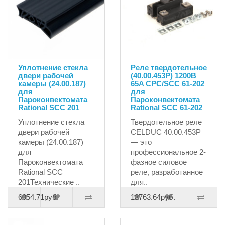
Уплотнение стекла
Реле твердотельное
двери рабочей
(40.00.453P) 1200B
камеры (24.00.187)
65A CPC/SCC 61-202
для
для
Пароконвектомата
Пароконвектомата
Rational SCC 201
Rational SCC 61-202
Уплотнение стекла
Твердотельное реле
двери рабочей
CELDUC 40.00.453P
камеры (24.00.187)
— это
для
профессиональное 2-
Пароконвектомата
фазное силовое
Rational SCC
реле, разработанное
201Технические ..
для..
6054.71руб.
13763.64руб.