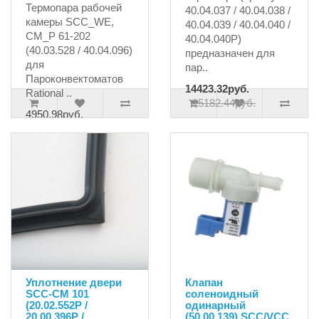
Термопара рабочей
40.04.037 / 40.04.038 /
камеры SCC_WE,
40.04.039 / 40.04.040 /
CM_P 61-202
40.04.040P)
(40.03.528 / 40.04.096)
предназначен для
для
пар..
Пароконвектоматов
14423.32руб.
Rational ..
15182.44руб.
4950.98руб.
Уплотнение двери
Клапан
SCC-CM 101
соленоидный
(20.02.552P /
одинарный
20.00.396P /
(50.00.139) SCC/VCC