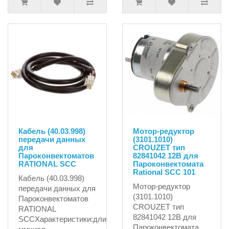
Кабель (40.03.998)
Мотор-редуктор
передачи данных
(3101.1010)
для
CROUZET тип
Пароконвектоматов
82841042 12В для
RATIONAL SCC
Пароконвектомата
Rational SCC 101
Кабель (40.03.998)
Мотор-редуктор
передачи данных для
(3101.1010)
Пароконвектоматов
CROUZET тип
RATIONAL
82841042 12В для
SCCХарактеристики:длина1150
Пароконвектомата