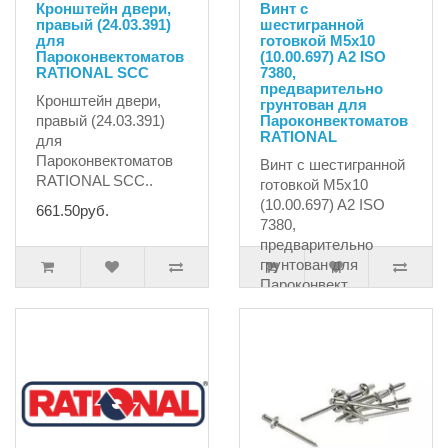
Кронштейн двери,
Винт с
правый (24.03.391)
шестигранной
для
готовкой M5x10
Пароконвектоматов
(10.00.697) A2 ISO
RATIONAL SCC
7380,
предварительно
Кронштейн двери,
грунтован для
правый (24.03.391)
Пароконвектоматов
RATIONAL
для
Пароконвектоматов
Винт с шестигранной
RATIONAL SCC..
готовкой M5x10
(10.00.697) A2 ISO
661.50руб.
7380,
предварительно
грунтован для
Пароконвект..
317.25руб.