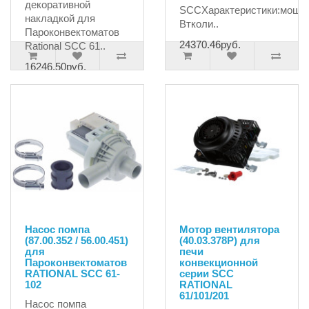
декоративной
SCCХарактеристики:мощн
накладкой для
Втколи..
Пароконвектоматов
24370.46руб.
Rational SCC 61..
16246.50руб.
Насос помпа
Мотор вентилятора
(87.00.352 / 56.00.451)
(40.03.378P) для
для
печи
Пароконвектоматов
конвекционной
RATIONAL SCC 61-
серии SCC
102
RATIONAL
61/101/201
Насос помпа