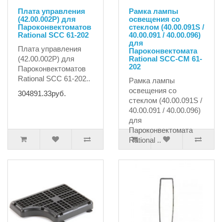
Плата управления
Рамка лампы
(42.00.002P) для
освещения со
Пароконвектоматов
стеклом (40.00.091S /
Rational SCC 61-202
40.00.091 / 40.00.096)
для
Плата управления
Пароконвектомата
(42.00.002P) для
Rational SCC-CM 61-
202
Пароконвектоматов
Rational SCC 61-202..
Рамка лампы
освещения со
304891.33руб.
стеклом (40.00.091S /
40.00.091 / 40.00.096)
для
Пароконвектомата
Rational ..
5474.51руб.