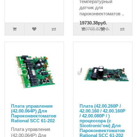
температурный
датчик для
пароконвектоматов ..
19730.38руб.
20768.82руб.
Плата управления
Плата (42.00.260P /
(42.00.064P) Для
42.00.160 / 42.00.160P
Пароконвектоматов
/ 42.00.080P / )
Rational SCC 61-202
процессора (с
Sicotronic'ом) Для
Плата управления
Пароконвектоматов
(42.00.064P) Для
Rational SCC 61-202