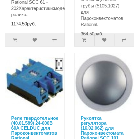
Rational SCC 61 -
трубы (5105.1027)
202Характеристики:модельс
для
ролико..
Пароконвектоматов
1174.50руб.
Rational..
364.50руб.
Реле твердотельное
Рукоятка
(40.01.589) 24-600B
регулятора
60A CELDUC для
(16.02.062) для
Пароконвектоматов
Пароконвектомата
Rational
Rational SCC 101