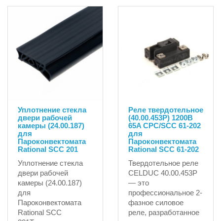
Уплотнение стекла
Реле твердотельное
двери рабочей
(40.00.453P) 1200B
камеры (24.00.187)
65A CPC/SCC 61-202
для
для
Пароконвектомата
Пароконвектомата
Rational SCC 201
Rational SCC 61-202
Уплотнение стекла
Твердотельное реле
двери рабочей
CELDUC 40.00.453P
камеры (24.00.187)
— это
для
профессиональное 2-
Пароконвектомата
фазное силовое
Rational SCC
реле, разработанное