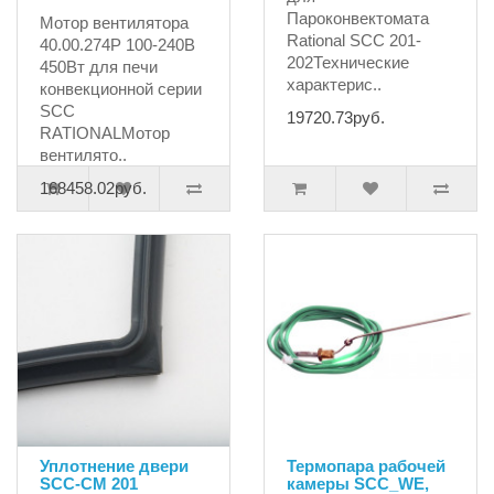
Пароконвектомата
Мотор вентилятора
Rational SCC 201-
40.00.274P 100-240В
202Технические
450Вт для печи
характерис..
конвекционной серии
SCC
19720.73руб.
RATIONALМотор
вентилято..
168458.02руб.
Уплотнение двери
Термопара рабочей
SCC-CM 201
камеры SCC_WE,