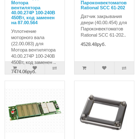
Мотора
Пароконвектоматов
вентилятора
Rational SCC 61-202
40.00.274P 100-240В
Датчик закрывания
450Вт, код заменен
на 87.00.564
двери (40.00.454) для
Пароконвектоматов
Уплотнение
Rational SCC 61-202..
моторного вала
(22.00.083) для
4528.48руб.
Мотора вентилятора
40.00.274P 100-240В
450Вт, код заменен ..
7474.06руб.