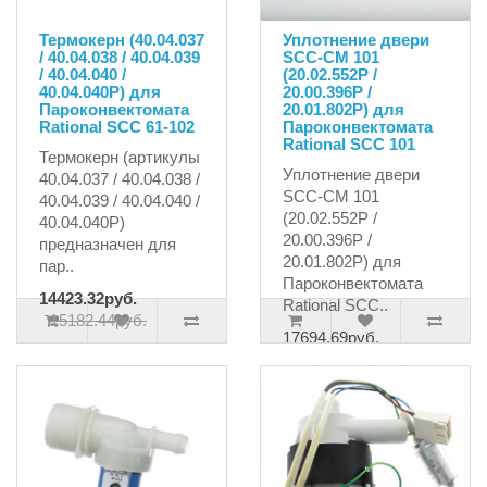
Термокерн (40.04.037
Уплотнение двери
/ 40.04.038 / 40.04.039
SCC-CM 101
/ 40.04.040 /
(20.02.552P /
40.04.040P) для
20.00.396P /
Пароконвектомата
20.01.802P) для
Rational SCC 61-102
Пароконвектомата
Rational SCC 101
Термокерн (артикулы
Уплотнение двери
40.04.037 / 40.04.038 /
SCC-CM 101
40.04.039 / 40.04.040 /
(20.02.552P /
40.04.040P)
20.00.396P /
предназначен для
20.01.802P) для
пар..
Пароконвектомата
14423.32руб.
Rational SCC..
15182.44руб.
17694.69руб.