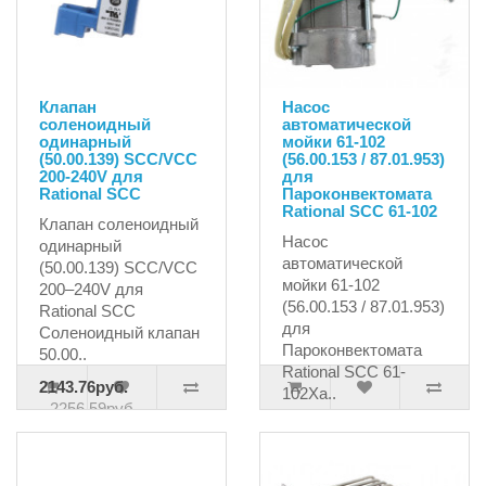
Клапан
Насос
соленоидный
автоматической
одинарный
мойки 61-102
(50.00.139) SCC/VCC
(56.00.153 / 87.01.953)
200-240V для
для
Rational SCC
Пароконвектомата
Rational SCC 61-102
Клапан соленоидный
Насос
одинарный
автоматической
(50.00.139) SCC/VCC
мойки 61-102
200–240V для
(56.00.153 / 87.01.953)
Rational SCC
для
Соленоидный клапан
Пароконвектомата
50.00..
Rational SCC 61-
2143.76руб.
102Ха..
2256.59руб.
63823.48руб.