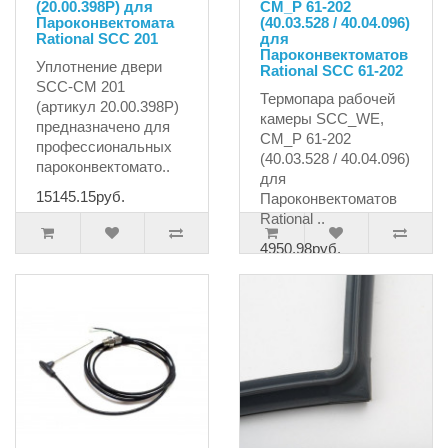
(20.00.398P) для
CM_P 61-202
Пароконвектомата
(40.03.528 / 40.04.096)
Rational SCC 201
для
Пароконвектоматов
Уплотнение двери
Rational SCC 61-202
SCC-CM 201
Термопара рабочей
(артикул 20.00.398P)
камеры SCC_WE,
предназначено для
CM_P 61-202
профессиональных
(40.03.528 / 40.04.096)
пароконвектомато..
для
15145.15руб.
Пароконвектоматов
Rational ..
4950.98руб.