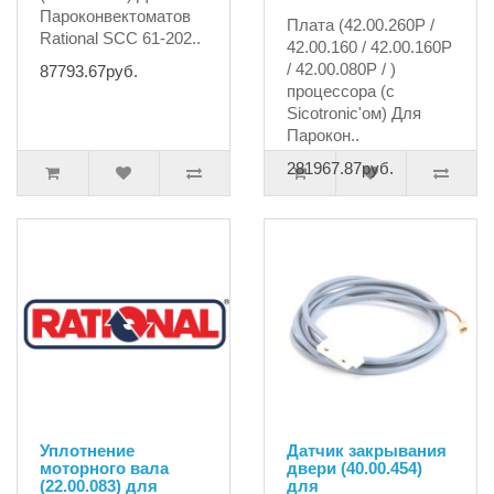
Пароконвектоматов
Плата (42.00.260P /
Rational SCC 61-202..
42.00.160 / 42.00.160P
/ 42.00.080P / )
87793.67руб.
процессора (с
Sicotronic'ом) Для
Парокон..
281967.87руб.
Уплотнение
Датчик закрывания
моторного вала
двери (40.00.454)
(22.00.083) для
для