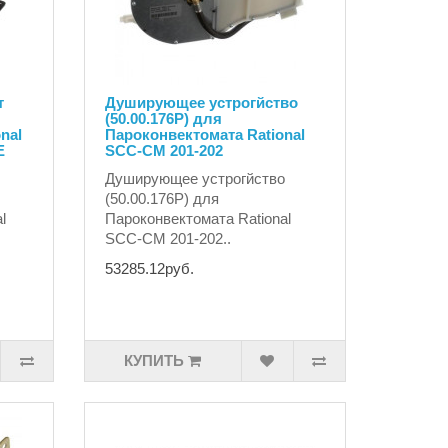
т
Душирующее устрогйство
(50.00.176P) для
nal
Пароконвектомата Rational
E
SCC-CM 201-202
Душирующее устрогйство
(50.00.176P) для
l
Пароконвектомата Rational
SCC-CM 201-202..
53285.12руб.
КУПИТЬ