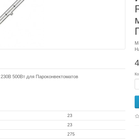
М
Н
4
Ко
 230В 500Вт для Пароконвектоматов
23
23
275