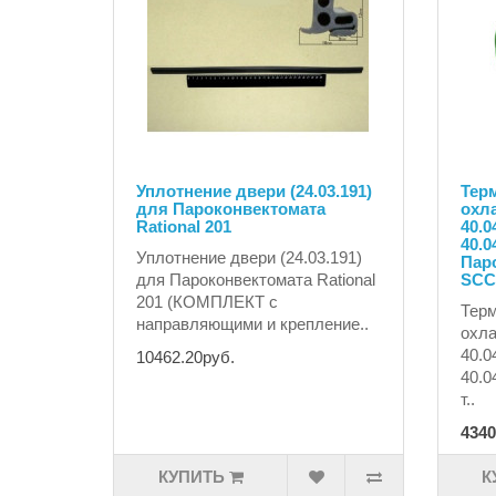
Уплотнение двери (24.03.191)
Тер
для Пароконвектомата
охла
Rational 201
40.04
40.0
Уплотнение двери (24.03.191)
Паро
для Пароконвектомата Rational
SCC
201 (КОМПЛЕКТ с
Терм
направляющими и крепление..
охла
40.04
10462.20руб.
40.0
т..
4340
КУПИТЬ
К