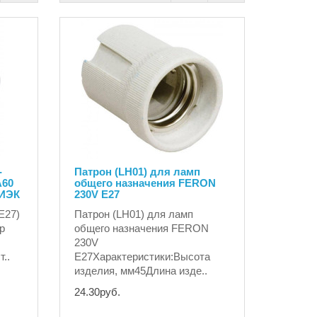
-
Патрон (LH01) для ламп
A60
общего назначения FERON
 ИЭК
230V E27
E27)
Патрон (LH01) для ламп
р
общего назначения FERON
230V
..
E27Характеристики:Высота
изделия, мм45Длина изде..
24.30руб.