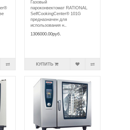
Газовый
ter®
пароконвектомат RATIONAL
ве
SelfCookingCenter® 101G ​
предназначен для
использования н..
1306000.00руб.
КУПИТЬ