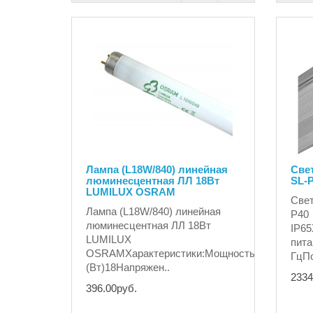
Лампа (L18W/840) линейная
Све
люминесцентная ЛЛ 18Вт
SL-P
LUMILUX OSRAM
Свет
Лампа (L18W/840) линейная
P40
люминесцентная ЛЛ 18Вт
IP65
LUMILUX
пита
OSRAMХарактеристики:Мощность
ГцПо
(Вт)18Напряжен..
2334
396.00руб.