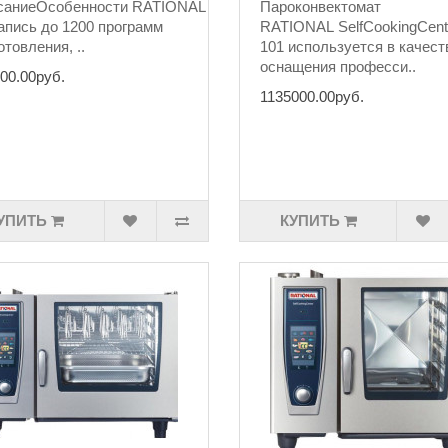
r®
аниеОсобенности RATIONAL SelfCookingCenter®
Пароконвектомат
апись до 1200 программ
RATIONAL SelfCookingCen
отовления, ..
101 используется в качест
оснащения професси..
00.00руб.
1135000.00руб.
УПИТЬ
КУПИТЬ