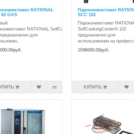
оконвектомат RATIONAL
Пароконвектомат RATIO
 62 GAS
SCC 102
r®
овый
Пароконвектомат RATION
конвектомат RATIONAL SelfCookingCenter®
SelfCookingCenter® 102 ​
​предназначен для
предназначен для
льзован..
использования на професс
000.00руб.
1596000.00руб.
УПИТЬ
КУПИТЬ