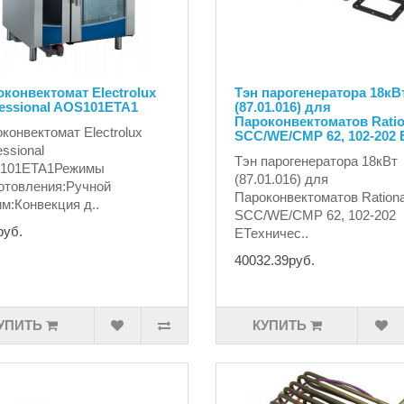
конвектомат Electrolux
Тэн парогенератора 18кВ
essional AOS101ETA1
(87.01.016) для
Пароконвектоматов Ratio
конвектомат Electrolux
SCC/WE/CMP 62, 102-202 
essional
Тэн парогенератора 18кВт
101ETA1Режимы
(87.01.016) для
отовления:Ручной
Пароконвектоматов Rationa
м:Конвекция д..
SCC/WE/CMP 62, 102-202
руб.
EТехничес..
40032.39руб.
УПИТЬ
КУПИТЬ