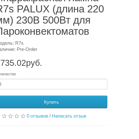
R7s PALUX (длина 220
мм) 230В 500Вт для
Пароконвектоматов
одель: R7s
аличие: Pre-Order
735.02руб.
личество
Купить
0 отзывов
/
Написать отзыв