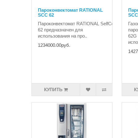
Пароконвектомат RATIONAL
Пар
SCC 62
SCC
Пароконвектомат RATIONAL SelfCookingCente
Газ
62 ​предназначен для
паро
использования на про..
62G 
испо
1234000.00руб.
1427
КУПИТЬ
К