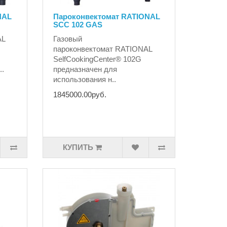
NAL
Пароконвектомат RATIONAL
SCC 102 GAS
AL
Газовый
пароконвектомат RATIONAL
SelfCookingCenter® 102G ​
..
предназначен для
использования н..
1845000.00руб.
КУПИТЬ