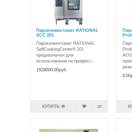
Пароконвектомат RATIONAL
Паро
SCC 201
Prof
Пароконвектомат RATIONAL
Паро
SelfCookingCenter® 201 ​
Prof
предназначен для
AOS
использования на професс..
приг
режи
1928000.00руб.
0.00
КУПИТЬ
К