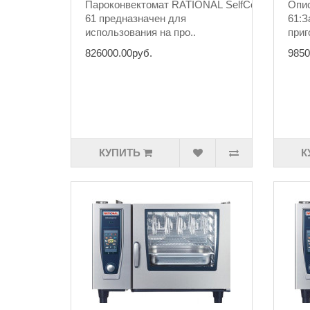
Пароконвектомат RATIONAL SelfCookingCente
Опис
61 ​предназначен для
61:З
использования на про..
приг
826000.00руб.
9850
КУПИТЬ
К