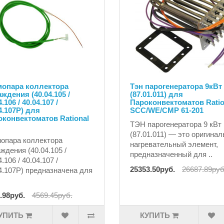
мопара коллектора
Тэн парогенератора 9кВт
ждения (40.04.105 /
(87.01.011) для
.106 / 40.04.107 /
Пароконвектоматов Ratio
4.107P) для
SCC/WE/CMP 61-201
конвектоматов Rational
ТЭН парогенератора 9 кВт
(87.01.011) — это оригина
опара коллектора
нагревательный элемент,
ждения (40.04.105 /
предназначенный для ..
.106 / 40.04.107 /
25353.50руб.
26687.89руб
4.107P) предназначена для
.98руб.
4569.45руб.
УПИТЬ
КУПИТЬ