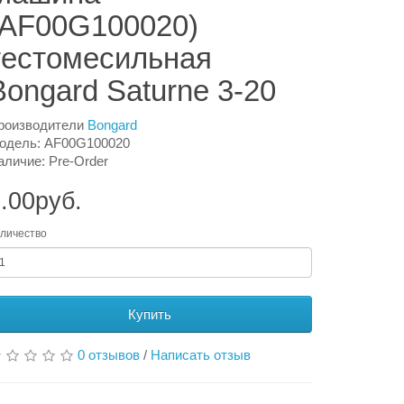
(AF00G100020)
тестомесильная
Bongard Saturne 3-20
роизводители
Bongard
одель: AF00G100020
аличие: Pre-Order
.00руб.
личество
Купить
0 отзывов
/
Написать отзыв