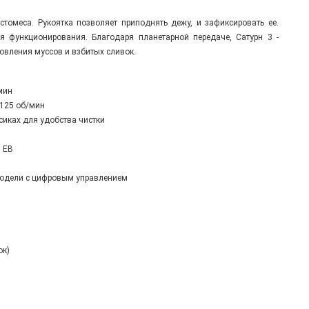
стомеса. Рукоятка позволяет приподнять дежу, и зафиксировать ее.
я функционирования. Благодаря планетарной передаче, Сатурн 3 -
товления муссов и взбитых сливок.
/мин
 125 об/мин
есиках для удобства чистки
и EВ
модели с цифровым управлением
ок)