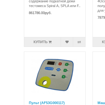
содержание подкатной дежи
4Ос
тестомеса Spiral А, SPLA или F..
полу
для 
861786.00руб.
7879
КУПИТЬ
К
Пульт (AF53G000117)
Маш