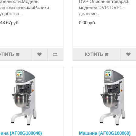
обенности:Модель
DVP Описание товара:6
автоматическаяРолики
моделей DVP: DVP1 -
удобства ..
деление..
43.67руб.
0.00руб.
УПИТЬ
КУПИТЬ
ина (AF00G100040)
Машина (AF00G100060)