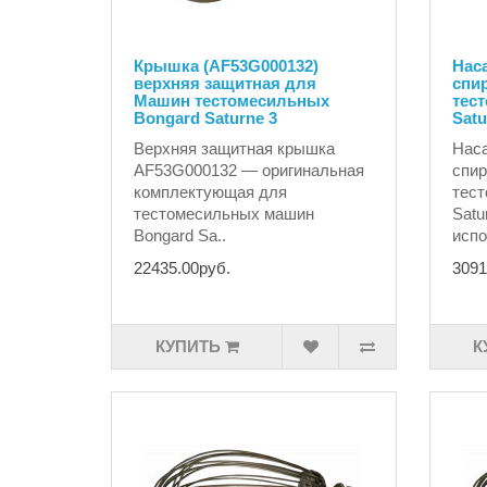
Крышка (AF53G000132)
Наса
верхняя защитная для
спи
Машин тестомесильных
тес
Bongard Saturne 3
Satu
Верхняя защитная крышка
Наса
AF53G000132 — оригинальная
спи
комплектующая для
тест
тестомесильных машин
Satu
Bongard Sa..
испо
22435.00руб.
3091
КУПИТЬ
К