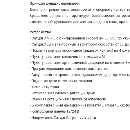
Принцип функционирования:
Дежа с ингредиентами фиксируется к опорному кольцу те
Вращательная решетка гарантирует безопасность во врем
идеальное оборудование для замеса гладкого теста, приго
Устройство:
• Сатурн 3 М и Е с фиксированной скоростью: 30, 60, 125 об
• Сатурн 3 EВ с электронным вариатором скоростей от 30 до
• Покрытие корпуса эпоксидное (пищевой контакт) на 4 кол
• Пульт управления кнопочный на моделях М
• Пульт управления эргономичный цифровой на моделях Е 
• Программирование длительности замеса теста
• Визуальный контроль по светодиодным индикаторам на 
• Поднятие дежи с помощью рукоятки
• Дежа из н/стали
• Оптимальная система фиксации дежи
• Съемная ротационная решетка безопасности
• В комплекте с 3-мя насадками (взбиватель, спираль, скреб
• Контрольная панель 12/24 В
• Напряжение: Сатурн 3: Три, 400 В 50 Гц