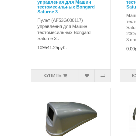
управления для Машин
тес
тестомесильных Bongard
Satu
Saturne 3
Маш
Пульт (AF53G000117)
тест
управления для Машин
Satu
тестомесильных Bongard
20Оп
Saturne 3..
3 пр
109541.25руб.
0.00
КУПИТЬ
К