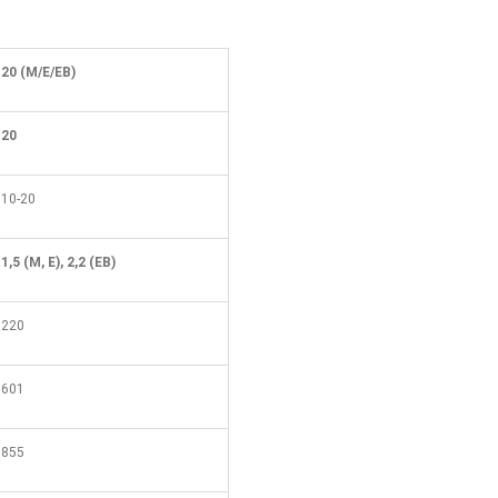
20 (М/Е/ЕВ)
20
10-20
1,5 (М, Е), 2,2 (ЕВ)
220
601
855