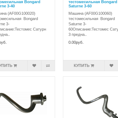
томесильная Bongard
тестомесильная Bongard
rne 3-40
Saturne 3-60
ина (AF00G100020)
Машина (AF00G100060)
омесильная Bongard
тестомесильная Bongard
rne 3-
Saturne 3-
исание:Тестомес Сатурн
60Описание:Тестомес Сат
една..
3 предна..
руб.
0.00руб.
УПИТЬ
КУПИТЬ