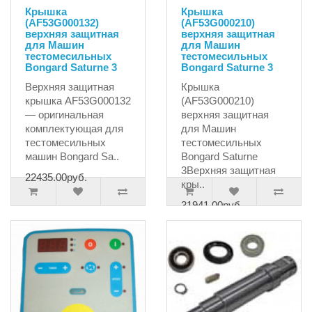
Крышка
Крышка
(AF53G000132)
(AF53G000210)
верхняя защитная
верхняя защитная
для Машин
для Машин
тестомесильных
тестомесильных
Bongard Saturne 3
Bongard Saturne 3
Верхняя защитная
Крышка
крышка AF53G000132
(AF53G000210)
— оригинальная
верхняя защитная
комплектующая для
для Машин
тестомесильных
тестомесильных
машин Bongard Sa..
Bongard Saturne
3Верхняя защитная
22435.00руб.
кры..
31941.00руб.