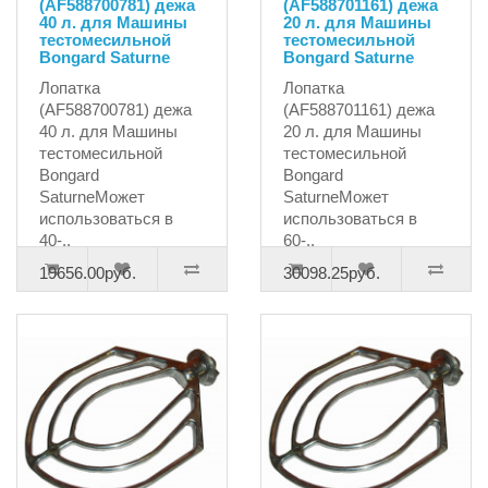
(AF588700781) дежа
(AF588701161) дежа
40 л. для Машины
20 л. для Машины
тестомесильной
тестомесильной
Bongard Saturne
Bongard Saturne
Лопатка
Лопатка
(AF588700781) дежа
(AF588701161) дежа
40 л. для Машины
20 л. для Машины
тестомесильной
тестомесильной
Bongard
Bongard
SaturneМожет
SaturneМожет
использоваться в
использоваться в
40-..
60-..
19656.00руб.
30098.25руб.