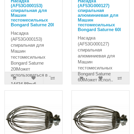
Насадка
Насадка
(AF53G000153)
(AF53G000127)
спиральная для
спиральная
Машин
алюминиевая для
тестомесильных
Машин
Bongard Saturne 20l
тестомесильных
Bongard Saturne 60l
Насадка
Насадка
(AF53G000153)
(AF53G000127)
спиральная для
спиральная
Машин
алюминиевая для
тестомесильных
Машин
Bongard Saturne
тестомесильных
20lМожет
Bongard Saturne
использоваться в ..
60lМожет испол..
14434.88руб.
25389.00руб.