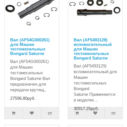
Вал (AF54G000261)
Вал (AF5493129)
для Машин
вспомогательный
тестомесильных
для Машин
Bongard Saturne
тестомесильных
Bongard Saturne
Вал (AF54G000261)
Вал (AF5493129)
для Машин
вспомогательный для
тестомесильных
Машин
Bongard Saturne Вал
тестомесильных
предназначен для
Bongard
передачи крутящ..
Saturne Применяется
27596.80руб.
в моделях ..
30917.25руб.