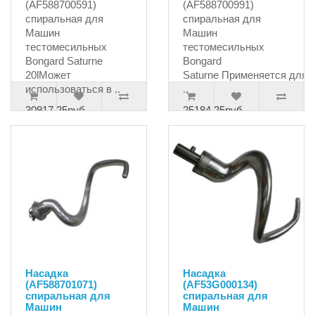
(AF588700591)
(AF588700991)
спиральная для
спиральная для
Машин
Машин
тестомесильных
тестомесильных
Bongard Saturne
Bongard
20lМожет
Saturne Применяется для
использоваться в ..
..
30917.25руб.
25184.25руб.
Насадка
Насадка
(AF588701071)
(AF53G000134)
спиральная для
спиральная для
Машин
Машин