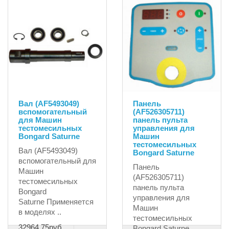
Вал (AF5493049)
Панель
вспомогательный
(AF526305711)
для Машин
панель пульта
тестомесильных
управления для
Bongard Saturne
Машин
тестомесильных
Вал (AF5493049)
Bongard Saturne
вспомогательный для
Панель
Машин
(AF526305711)
тестомесильных
панель пульта
Bongard
управления для
Saturne Применяется
Машин
в моделях ..
тестомесильных
32964.75руб.
Bongard Saturne..