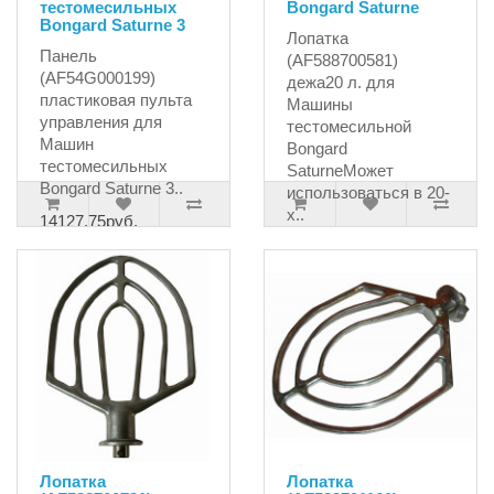
тестомесильных
Bongard Saturne
Bongard Saturne 3
Лопатка
Панель
(AF588700581)
(AF54G000199)
дежа20 л. для
пластиковая пульта
Машины
управления для
тестомесильной
Машин
Bongard
тестомесильных
SaturneМожет
Bongard Saturne 3..
использоваться в 20-
х..
14127.75руб.
20065.50руб.
Лопатка
Лопатка