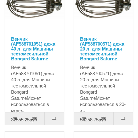
Венчик
Венчик
(AF588701051) дежа
(AF588700571) дежа
40 л. для Машины
20 л. для Машины
тестомесильной
тестомесильной
Bongard Saturne
Bongard Saturne
Венчик
Венчик
(AF588701051) дежа
(AF588700571) дежа
40 л. для Машины
20 л. для Машины
тестомесильной
тестомесильной
Bongard
Bongard
SaturneМожет
SaturneМожет
использоваться в
использоваться в 20-
моде..
х..
32555.25руб.
54258.75руб.