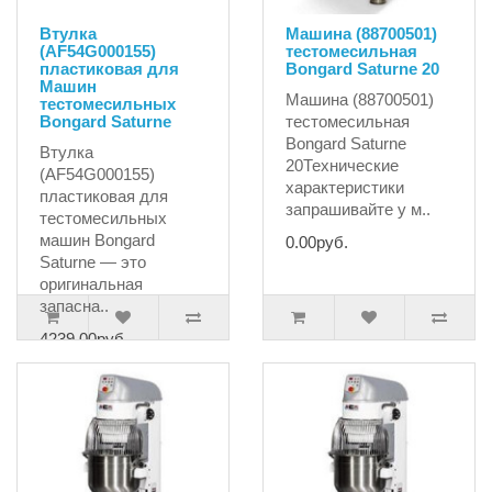
Втулка
Машина (88700501)
(AF54G000155)
тестомесильная
пластиковая для
Bongard Saturne 20
Машин
Машина (88700501)
тестомесильных
Bongard Saturne
тестомесильная
Bongard Saturne
Втулка
20Технические
(AF54G000155)
характеристики
пластиковая для
запрашивайте у м..
тестомесильных
машин Bongard
0.00руб.
Saturne — это
оригинальная
запасна..
4239.00руб.