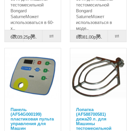
тестомесильной
тестомесильной
Bongard
Bongard
SaturneМожет
SaturneМожет
использоваться в 60-
использоваться в
х..
моде..
62039.25руб.
81081.00руб.
Панель
Лопатка
(AF54G000199)
(AF588700581)
пластиковая пульта
дежа20 л. для
управления для
Машины
Машин
тестомесильной