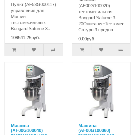
Пульт (AF53G000117)
(AF00G100020)
управления для
тестомесильная
Машин
Bongard Saturne 3-
тестомесильных
20Описание:Тестомес
Bongard Saturne 3..
Сатурн 3 предна..
109541.25руб.
0.00руб.
Машина
Машина
(AF00G100040)
(AF00G100060)