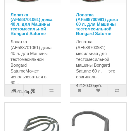
Лопатка
Лопатка
(AF588701061) дежа
(AF588700981) дежа
40 л. для Машины
60 л. для Машины
тестомесильной
тестомесильной
Bongard Saturne
Bongard Saturne
Лопатка
Лопатка
(AF588701061) дежа
(AF588700981)
40 л. для Машины
месильная для
тестомесильной
тестомесильной
Bongard
машины Bongard
SaturneМожет
Saturne 60 л. — это
использоваться в
оригиналь..
60-..
42120.00руб.
27641.25руб.