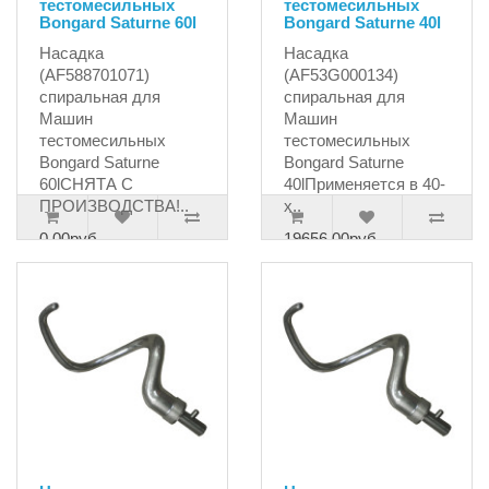
тестомесильных
тестомесильных
Bongard Saturne 60l
Bongard Saturne 40l
Насадка
Насадка
(AF588701071)
(AF53G000134)
спиральная для
спиральная для
Машин
Машин
тестомесильных
тестомесильных
Bongard Saturne
Bongard Saturne
60lСНЯТА С
40lПрименяется в 40-
ПРОИЗВОДСТВА!..
х..
0.00руб.
19656.00руб.