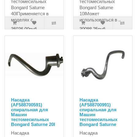
тестомесильных
тестомесильных
Bongard Saturne
Bongard Saturne
40lПрименяется в
10lМожет
моделях с..
использоваться в ..
36036.00руб.
30098.25руб.
Насадка
Насадка
(AF588700591)
(AF588700991)
спиральная для
спиральная для
Машин
Машин
тестомесильных
тестомесильных
Bongard Saturne 20l
Bongard Saturne
Насадка
Насадка