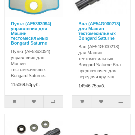
Пульт (AF5393094)
Вал (AF54G000213)
управления для
для Машин
Машин
тестомесильных
тестомесильных
Bongard Saturne
Bongard Saturne
Вал (AF54G000213)
Пульт (AF5393094)
для Машин
управления для
тестомесильных
Машин
Bongard Saturne Вал
тестомесильных
предназначен для
Bongard Saturne..
передачи крутящ..
115069.50руб.
14946.75руб.