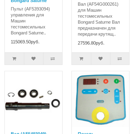
Bongard Saturne
Вал (AF54G000261)
Пульт (AF5393094)
для Машин
управления для
тестомесильных
Машин
Bongard Saturne Вал
тестомесильных
предназначен для
Bongard Saturne..
передачи крутящ..
115069.50руб.
27596.80руб.
Вал (AF5493049)
Панель