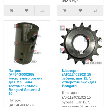
492.80руб.
Патрон
Шестерня
(AF54G000268)
(AF112403102) 15
месильного органа
зубьев, шаг 12,7,
для Машины
отверстие №25 для
тестомесильной
Bongard
Bongard Saturne 3-
Шестерня
60
(AF112403102) 15
Патрон
зубьев, шаг 12,7,
(AF54G000268)
отверстие 25 мм для