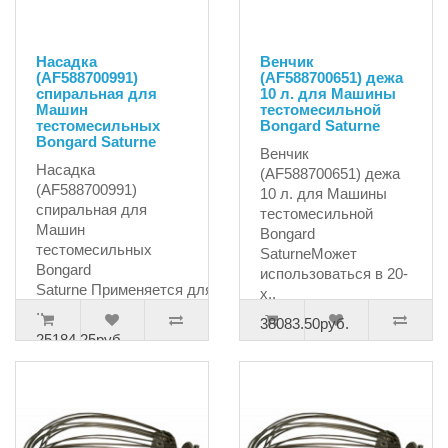
Насадка
Венчик
(AF588700991)
(AF588700651) дежа
спиральная для
10 л. для Машины
Машин
тестомесильной
тестомесильных
Bongard Saturne
Bongard Saturne
Венчик
Насадка
(AF588700651) дежа
(AF588700991)
10 л. для Машины
спиральная для
тестомесильной
Машин
Bongard
тестомесильных
SaturneМожет
Bongard
использоваться в 20-
Saturne Применяется для
х..
..
38083.50руб.
25184.25руб.