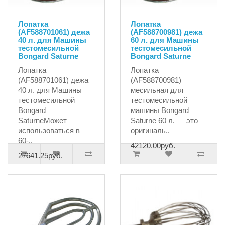
Лопатка
Лопатка
(AF588701061) дежа
(AF588700981) дежа
40 л. для Машины
60 л. для Машины
тестомесильной
тестомесильной
Bongard Saturne
Bongard Saturne
Лопатка
Лопатка
(AF588701061) дежа
(AF588700981)
40 л. для Машины
месильная для
тестомесильной
тестомесильной
Bongard
машины Bongard
SaturneМожет
Saturne 60 л. — это
использоваться в
оригиналь..
60-..
42120.00руб.
27641.25руб.