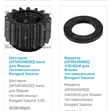
Шестерня
Манжета
(AF54G000262) вала
(AF591550002)
для Машин
A42x62x8 для
тестомесильных
Машин
Bongard Saturne
тестомесильных
Bongard Saturne
Шестерня
Манжета
(AF54G000262) вала
(AF591550002)
для Машин
A42x62x8 для Машин
тестомесильных
тестомесильных
Bongard Saturne 3-60..
Bongard Saturne..
30184.00руб.