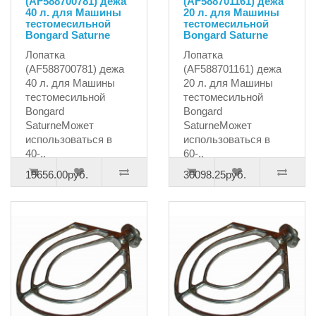
(AF588700781) дежа
(AF588701161) дежа
40 л. для Машины
20 л. для Машины
тестомесильной
тестомесильной
Bongard Saturne
Bongard Saturne
Лопатка
Лопатка
(AF588700781) дежа
(AF588701161) дежа
40 л. для Машины
20 л. для Машины
тестомесильной
тестомесильной
Bongard
Bongard
SaturneМожет
SaturneМожет
использоваться в
использоваться в
40-..
60-..
19656.00руб.
30098.25руб.