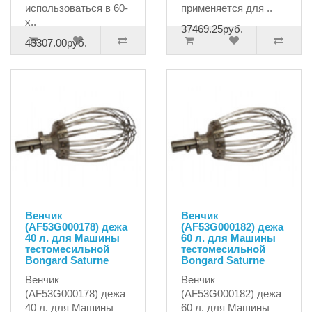
использоваться в 60-
применяется для ..
х..
37469.25руб.
43307.00руб.
Венчик
Венчик
(AF53G000178) дежа
(AF53G000182) дежа
40 л. для Машины
60 л. для Машины
тестомесильной
тестомесильной
Bongard Saturne
Bongard Saturne
Венчик
Венчик
(AF53G000178) дежа
(AF53G000182) дежа
40 л. для Машины
60 л. для Машины