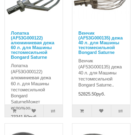
Лопатка
Венчик
(AF53G000122)
(AF53G000135) дежа
алюминиевая дежа
40 л. для Машины
60 л. для Машины
тестомесильной
тестомесильной
Bongard Saturne
Bongard Saturne
Венчик
Лопатка
(AF53G000135) дежа
(AF53G000122)
40 л. для Машины
алюминиевая дежа
тестомесильной
60 л. для Машины
Bongard Saturne..
тестомесильной
52825.50руб.
Bongard
SaturneМожет
использо..
23341.50руб.