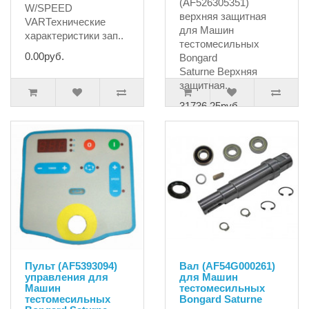
(AF526305351)
W/SPEED
верхняя защитная
VARТехнические
для Машин
характеристики зап..
тестомесильных
0.00руб.
Bongard
Saturne Верхняя
защитная..
31736.25руб.
Пульт (AF5393094)
Вал (AF54G000261)
управления для
для Машин
Машин
тестомесильных
тестомесильных
Bongard Saturne