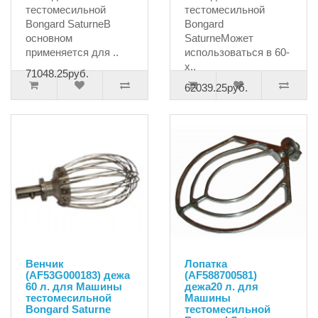
тестомесильной
тестомесильной
Bongard SaturneВ
Bongard
основном
SaturneМожет
применяется для ..
использоваться в 60-
х..
71048.25руб.
62039.25руб.
Венчик
Лопатка
(AF53G000183) дежа
(AF588700581)
60 л. для Машины
дежа20 л. для
тестомесильной
Машины
Bongard Saturne
тестомесильной