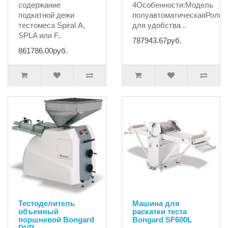
содержание
4Особенности:Модель
подкатной дежи
полуавтоматическаяРолик
тестомеса Spiral А,
для удобства ..
SPLA или F..
787943.67руб.
861786.00руб.
Тестоделитель
Машина для
объемный
раскатки теста
поршневой Bongard
Bongard SF600L
DVP