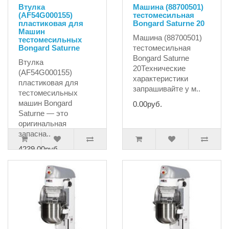
Втулка
Машина (88700501)
(AF54G000155)
тестомесильная
пластиковая для
Bongard Saturne 20
Машин
Машина (88700501)
тестомесильных
Bongard Saturne
тестомесильная
Bongard Saturne
Втулка
20Технические
(AF54G000155)
характеристики
пластиковая для
запрашивайте у м..
тестомесильных
машин Bongard
0.00руб.
Saturne — это
оригинальная
запасна..
4239.00руб.