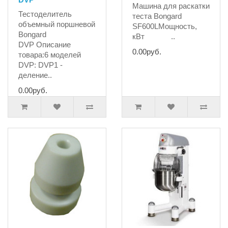
Машина для раскатки
Тестоделитель
теста Bongard
объемный поршневой
SF600LМощность,
Bongard
кВт ..
DVP Описание
0.00руб.
товара:6 моделей
DVP: DVP1 -
деление..
0.00руб.