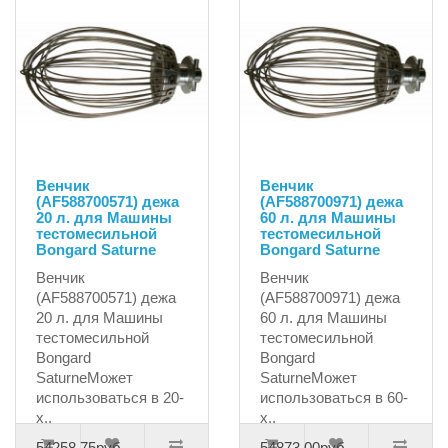
Венчик
Венчик
(AF588700571) дежа
(AF588700971) дежа
20 л. для Машины
60 л. для Машины
тестомесильной
тестомесильной
Bongard Saturne
Bongard Saturne
Венчик
Венчик
(AF588700571) дежа
(AF588700971) дежа
20 л. для Машины
60 л. для Машины
тестомесильной
тестомесильной
Bongard
Bongard
SaturneМожет
SaturneМожет
использоваться в 20-
использоваться в 60-
х..
х..
54258.75руб.
54873.00руб.