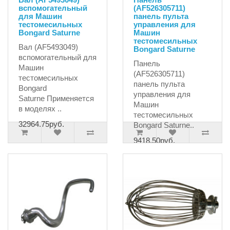
вспомогательный
(AF526305711)
для Машин
панель пульта
тестомесильных
управления для
Bongard Saturne
Машин
тестомесильных
Вал (AF5493049)
Bongard Saturne
вспомогательный для
Панель
Машин
(AF526305711)
тестомесильных
панель пульта
Bongard
управления для
Saturne Применяется
Машин
в моделях ..
тестомесильных
32964.75руб.
Bongard Saturne..
9418.50руб.