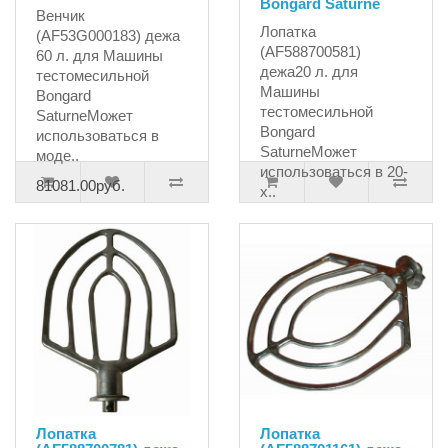
Bongard Saturne
Венчик
Лопатка
(AF53G000183) дежа
(AF588700581)
60 л. для Машины
дежа20 л. для
тестомесильной
Машины
Bongard
тестомесильной
SaturneМожет
Bongard
использоваться в
SaturneМожет
моде..
использоваться в 20-
81081.00руб.
х..
20065.50руб.
Лопатка
Лопатка