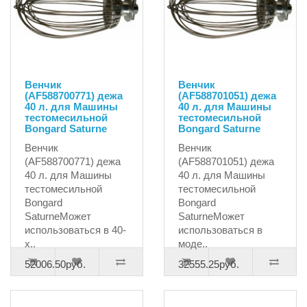
Венчик
Венчик
(AF588700771) дежа
(AF588701051) дежа
40 л. для Машины
40 л. для Машины
тестомесильной
тестомесильной
Bongard Saturne
Bongard Saturne
Венчик
Венчик
(AF588700771) дежа
(AF588701051) дежа
40 л. для Машины
40 л. для Машины
тестомесильной
тестомесильной
Bongard
Bongard
SaturneМожет
SaturneМожет
использоваться в 40-
использоваться в
х..
моде..
52006.50руб.
32555.25руб.