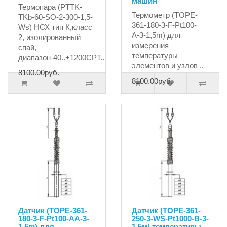
машин
Термопара (PTTK-
Термометр (TOPE-
TKb-60-SO-2-300-1,5-
361-180-3-F-Pt100-
Ws) НСХ тип К,класс
А-3-1,5m) для
2, изолированный
измерения
спай,
температуры
диапазон-40..+1200СPT..
элементов и узлов ..
8100.00руб.
8100.00руб.
Датчик (TOPE-361-
Датчик (ТОРЕ-361-
180-3-F-Pt100-АA-3-
250-3-WS-Pt1000-B-3-
1,5m) для
1,5м) температуры