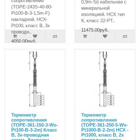
сопротивления
0,9m-Si) кабельная с
(TOPE-243S-40-80-
минеральной
Pt100-B-3-1,5m-F)
изоляцией. НСХ тип
накладной. НСХ-
К, класс 22-PT..
Pt100, класс В, 3х
11475.00руб.
проводн..
4050.00руб.
Термометр
Термометр
сопротивления
сопротивления
(TOPE-361-150-3-Ws-
(TOPE-361-250-5-Ws-
Pt100-B-3-2m) Класс
Pt1000-B-2-2m) НСХ -
В, 3х-проводная
Pt1000, класс В, 2х
схема, Диапазон -
проводная схема