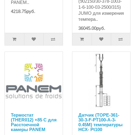
(902150/30-378-1003-
PANEM..
1-6-100-03-2500/315)
4218.75руб.
JUMO для измерения
темпера..
36045.00руб.
Термостат
Датчик (ТОРЕ-361-
(THER012) +85 С для
30-3-F-PT100-A-3-
Расстоечной
0.45М) температуры
камеры PANEM
НСХ- Pt100