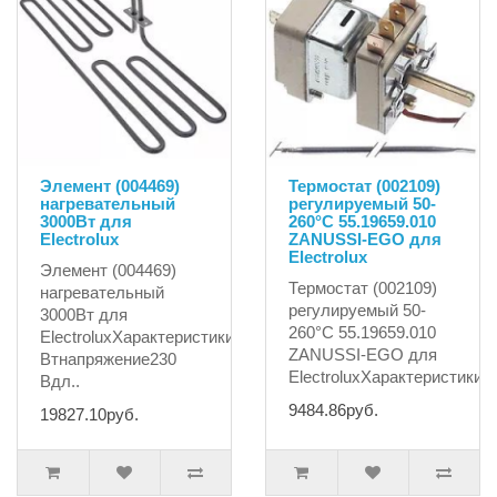
Элемент (004469)
Термостат (002109)
нагревательный
регулируемый 50-
3000Вт для
260°C 55.19659.010
Electrolux
ZANUSSI-EGO для
Electrolux
Элемент (004469)
Термостат (002109)
нагревательный
регулируемый 50-
3000Вт для
260°C 55.19659.010
ElectroluxХарактеристики:мощность3000
ZANUSSI-EGO для
Втнапряжение230
ElectroluxХарактеристики:т
Вдл..
9484.86руб.
19827.10руб.