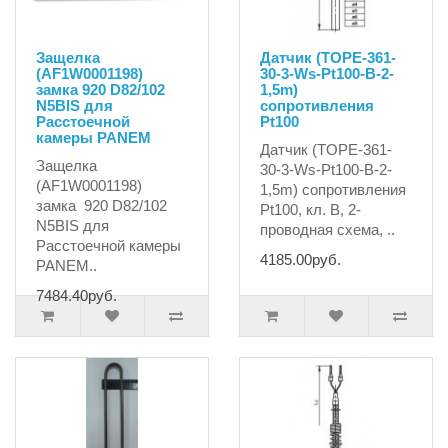
Защелка
Датчик (TOPE-361-
(AF1W0001198)
30-3-Ws-Pt100-B-2-
замка 920 D82/102
1,5m)
N5BIS для
сопротивления
Расстоечной
Pt100
камеры PANEM
Датчик (TOPE-361-
Защелка
30-3-Ws-Pt100-B-2-
(AF1W0001198)
1,5m) сопротивления
замка 920 D82/102
Pt100, кл. B, 2-
N5BIS для
проводная схема, ..
Расстоечной камеры
4185.00руб.
PANEM..
7484.40руб.