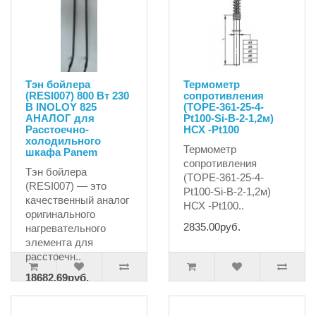
Тэн бойлера
Термометр
(RESI007) 800 Вт 230
сопротивления
В INOLOY 825
(TOPE-361-25-4-
АНАЛОГ для
Pt100-Si-B-2-1,2м)
Расстоечно-
НСХ -Pt100
холодильного
Термометр
шкафа Panem
сопротивления
Тэн бойлера
(TOPE-361-25-4-
(RESI007) — это
Pt100-Si-B-2-1,2м)
качественный аналог
НСХ -Pt100..
оригинального
2835.00руб.
нагревательного
элемента для
расстоечн..
18682.69руб.
19665.99руб.