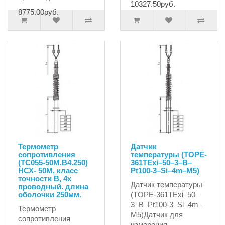
10327.50руб.
8775.00руб.
Термометр
Датчик
сопротивления
температуры (TOPE-
(ТС055-50М.В4.250)
361TExi–50–3–B–
НСХ- 50М, класс
Pt100-3–Si–4m–M5)
точности В, 4х
Датчик температуры
проводный. длина
оболочки 250мм.
(TOPE-361TExi–50–
3–B–Pt100-3–Si–4m–
Термометр
M5)Датчик для
сопротивления
измерения