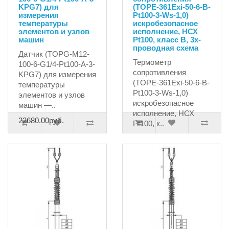
KPG7) для
(TOPE-361Exi-50-6-B-
измерения
Pt100-3-Ws-1,0)
температуры
искробезопасное
элементов и узлов
исполнение, НСХ
машин
Pt100, класс В, 3х-
проводная схема
Датчик (TOPG-M12-
Термометр
100-6-G1/4-Pt100-A-3-
сопротивления
KPG7) для измерения
(TOPE-361Exi-50-6-B-
температуры
Pt100-3-Ws-1,0)
элементов и узлов
искробезопасное
машин —..
исполнение, НСХ
22680.00руб.
Pt100, к..
8775.00руб.