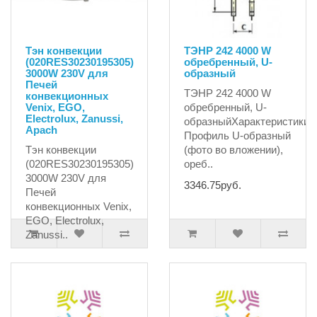
Тэн конвекции
ТЭНР 242 4000 W
(020RES30230195305)
обребренный, U-
3000W 230V для
образный
Печей
ТЭНР 242 4000 W
конвекционных
Venix, EGO,
обребренный, U-
Electrolux, Zanussi,
образныйХарактеристики:1
Apach
Профиль U-образный
Тэн конвекции
(фото во вложении),
(020RES30230195305)
ореб..
3000W 230V для
3346.75руб.
Печей
конвекционных Venix,
EGO, Electrolux,
Zanussi..
4735.06руб.