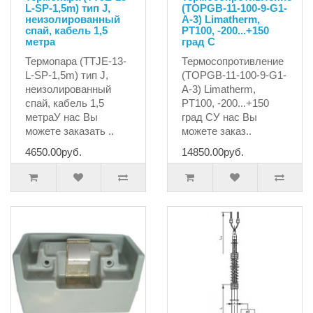
L-SP-1,5m) тип J,
(TOPGB-11-100-9-G1-
неизолированный
A-3) Limatherm,
спай, кабель 1,5
PT100, -200...+150
метра
град С
Термопара (TTJE-13-
Термосопротивление
L-SP-1,5m) тип J,
(TOPGB-11-100-9-G1-
неизолированный
A-3) Limatherm,
спай, кабель 1,5
PT100, -200...+150
метраУ нас Вы
град СУ нас Вы
можете заказать ..
можете заказ..
4650.00руб.
14850.00руб.