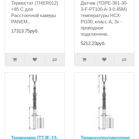
Термостат (THER012)
Датчик (ТОРЕ-361-30-
+85 С для
3-F-PT100-A-3-0.45М)
Расстоечной камеры
температуры НСХ-
PANEM..
Pt100, класс A, 3х -
проводное
17313.75руб.
подключени..
5212.23руб.
Термопара (TTJE-13-
Термосопротивление