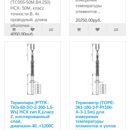
(ТС055-50М.В4.250)
температуры
НСХ- 50М, класс
элементов ..
точности В, 4х
проводный. длина
20250.00руб.
оболочки ..
4050.00руб.
Термопара (PTTK-
Термометр (TOPE-
TKb-60-SO-2-300-1,5-
361-180-3-F-Pt100-
Ws) НСХ тип К,класс
А-3-1,5m) для
2, изолированный
измерения
спай,
температуры
диапазон-40..+1200С
элементов и узлов