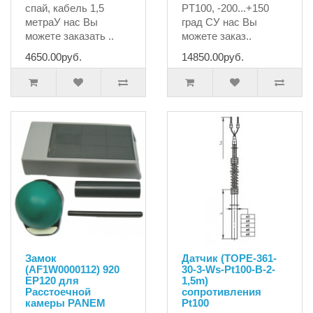
спай, кабель 1,5
PT100, -200...+150
метраУ нас Вы
град СУ нас Вы
можете заказать ..
можете заказ..
4650.00руб.
14850.00руб.
Замок
Датчик (TOPE-361-
(AF1W0000112) 920
30-3-Ws-Pt100-B-2-
EP120 для
1,5m)
Расстоечной
сопротивления
камеры PANEM
Pt100