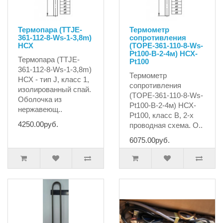
Термопара (TTJE-
Термометр
361-112-8-Ws-1-3,8m)
сопротивления
НСХ
(TOPE-361-110-8-Ws-
Pt100-B-2-4м) НСХ-
Термопара (TTJE-
Pt100
361-112-8-Ws-1-3,8m)
Термометр
НСХ - тип J, класс 1,
сопротивления
изолированный спай.
(TOPE-361-110-8-Ws-
Оболочка из
Pt100-B-2-4м) НСХ-
нержавеющ..
Pt100, класс B, 2-х
4250.00руб.
проводная схема. О..
6075.00руб.