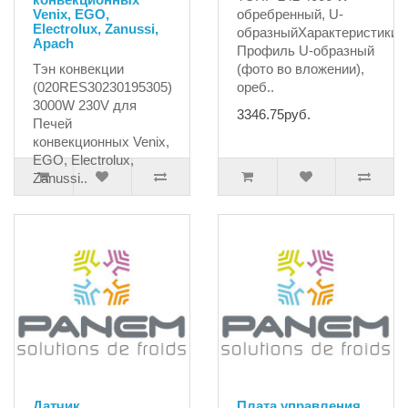
Venix, EGO,
обребренный, U-
Electrolux, Zanussi,
образныйХарактеристики:1
Apach
Профиль U-образный
Тэн конвекции
(фото во вложении),
(020RES30230195305)
ореб..
3000W 230V для
3346.75руб.
Печей
конвекционных Venix,
EGO, Electrolux,
Zanussi..
4735.06руб.
Датчик
Плата управления