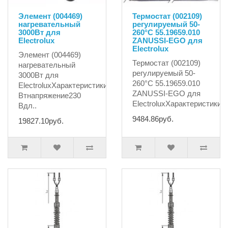
Элемент (004469)
Термостат (002109)
нагревательный
регулируемый 50-
3000Вт для
260°C 55.19659.010
Electrolux
ZANUSSI-EGO для
Electrolux
Элемент (004469)
Термостат (002109)
нагревательный
регулируемый 50-
3000Вт для
260°C 55.19659.010
ElectroluxХарактеристики:мощность3000
ZANUSSI-EGO для
Втнапряжение230
ElectroluxХарактеристики:т
Вдл..
9484.86руб.
19827.10руб.