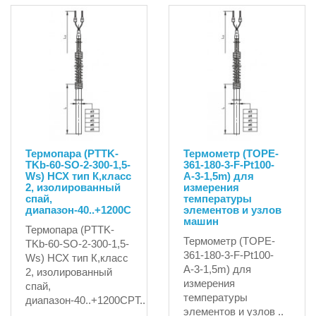
Термопара (PTTK-
Термометр (TOPE-
TKb-60-SO-2-300-1,5-
361-180-3-F-Pt100-
Ws) НСХ тип К,класс
А-3-1,5m) для
2, изолированный
измерения
спай,
температуры
диапазон-40..+1200С
элементов и узлов
машин
Термопара (PTTK-
Термометр (TOPE-
TKb-60-SO-2-300-1,5-
361-180-3-F-Pt100-
Ws) НСХ тип К,класс
А-3-1,5m) для
2, изолированный
измерения
спай,
температуры
диапазон-40..+1200СPT..
элементов и узлов ..