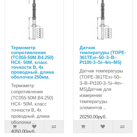
Термометр
Датчик
сопротивления
температуры (TOPE-
(ТС055-50М.В4.250)
361TExi–50–3–B–
НСХ- 50М, класс
Pt100-3–Si–4m–M5)
точности В, 4х
Датчик температуры
проводный. длина
оболочки 250мм.
(TOPE-361TExi–50–
3–B–Pt100-3–Si–4m–
Термометр
M5)Датчик для
сопротивления
измерения
(ТС055-50М.В4.250)
температуры
НСХ- 50М, класс
элементов ..
точности В, 4х
проводный. длина
20250.00руб.
оболочки ..
4050.00руб.