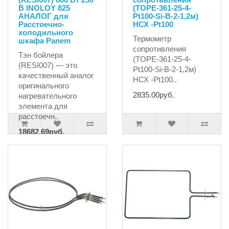
В INOLOY 825
(TOPE-361-25-4-
АНАЛОГ для
Pt100-Si-B-2-1,2м)
Расстоечно-
НСХ -Pt100
холодильного
Термометр
шкафа Panem
сопротивления
Тэн бойлера
(TOPE-361-25-4-
(RESI007) — это
Pt100-Si-B-2-1,2м)
качественный аналог
НСХ -Pt100..
оригинального
2835.00руб.
нагревательного
элемента для
расстоечн..
18682.69руб.
19665.99руб.