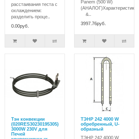
Panem (500 W)
расстаивания теста с
(АНАЛОГ)Характеристики
охлаждением:
&..
разделить проце..
3997.76руб.
0.00руб.
Тэн конвекции
ТЭНР 242 4000 W
(020RES30230195305)
обребренный, U-
3000W 230V для
образный
Печей
ТЭНР 242 4000 W
конвекционных