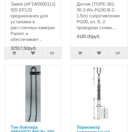
Замок (AF1W0000112)
Датчик (TOPE-361-
920 EP120
30-3-Ws-Pt100-B-2-
предназначен для
1,5m) сопротивления
установки в
Pt100, кл. B, 2-
расстоечных камерах
проводная схема, ..
Panem и
4185.00руб.
обеспечивает ..
32917.50руб.
Тэн бойлера
Термометр
(RESI007) 800 Вт 230
сопротивления