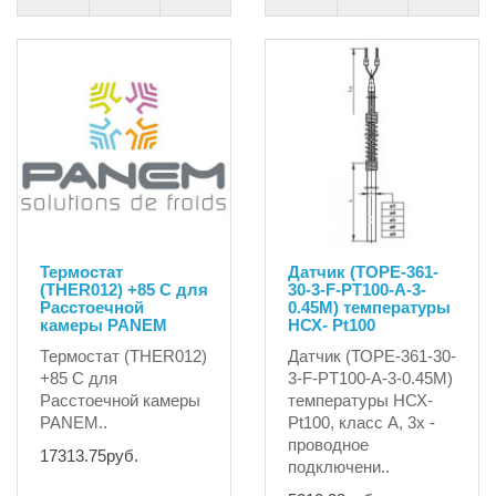
Термостат
Датчик (ТОРЕ-361-
(THER012) +85 С для
30-3-F-PT100-A-3-
Расстоечной
0.45М) температуры
камеры PANEM
НСХ- Pt100
Термостат (THER012)
Датчик (ТОРЕ-361-30-
+85 С для
3-F-PT100-A-3-0.45М)
Расстоечной камеры
температуры НСХ-
PANEM..
Pt100, класс A, 3х -
проводное
17313.75руб.
подключени..