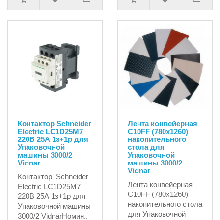
Контактор Schneider
Лента конвейерная
Electric LC1D25M7
C10FF (780х1260)
220В 25А 1з+1р для
накопительного
Упаковочной
стола для
машины 3000/2
Упаковочной
Vidnar
машины 3000/2
Vidnar
Контактор Schneider
Лента конвейерная
Electric LC1D25M7
C10FF (780х1260)
220В 25А 1з+1р для
накопительного стола
Упаковочной машины
для Упаковочной
3000/2 VidnarНомин..