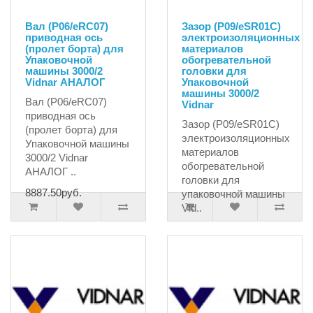
Вал (P06/eRC07)
Зазор (P09/eSR01C)
приводная ось
электроизоляционных
(пролет борта) для
материалов
Упаковочной
обогревательной
машины 3000/2
головки для
Vidnar АНАЛОГ
Упаковочной
машины 3000/2
Вал (P06/eRC07)
Vidnar
приводная ось
Зазор (P09/eSR01C)
(пролет борта) для
электроизоляционных
Упаковочной машины
материалов
3000/2 Vidnar
обогревательной
АНАЛОГ ..
головки для
8887.50руб.
упаковочной машины
Vid..
39756.00руб.