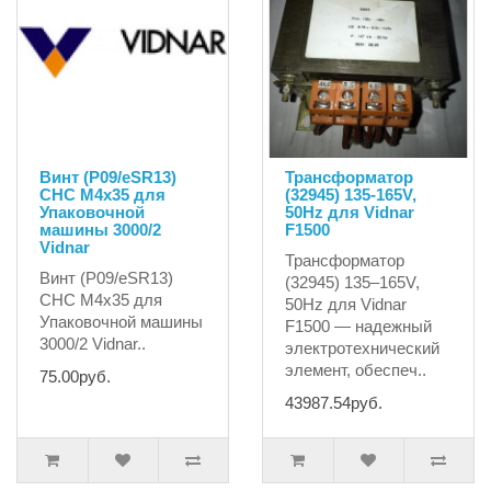
Винт (P09/eSR13)
Трансформатор
CHC M4x35 для
(32945) 135-165V,
Упаковочной
50Hz для Vidnar
машины 3000/2
F1500
Vidnar
Трансформатор
Винт (P09/eSR13)
(32945) 135–165V,
CHC M4x35 для
50Hz для Vidnar
Упаковочной машины
F1500 — надежный
3000/2 Vidnar..
электротехнический
элемент, обеспеч..
75.00руб.
43987.54руб.