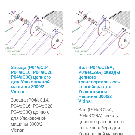
Звезда (P04/eC14,
Вал (P04/eC15A,
P04/eC16, P04/eC28,
P04/eC29A) звезды
P04/eC30) цепного
цепного
для Упаковочной
транспортера - ось
машины 3000/2
конвейера для
Vidnar
Упаковочной
машины 3000/2
Звезда (P04/eC14,
Vidnar
P04/eC16, P04/eC28,
Вал (P04/eC15A,
P04/eC30) цепного
P04/eC29A) звезды
для Упаковочной
цепного транспортера
машины 3000/2
- ось конвейера для
Vidnar..
Упаковочной машины