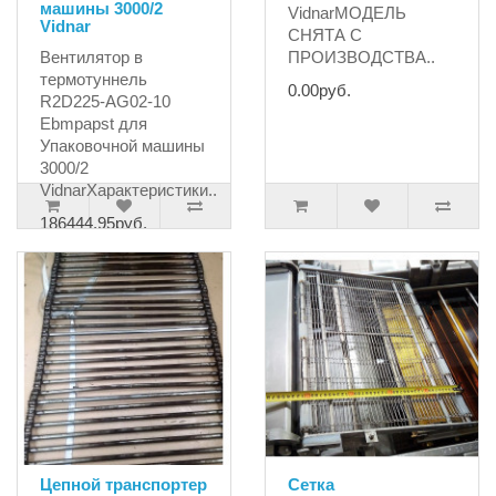
машины 3000/2
VidnarМОДЕЛЬ
Vidnar
СНЯТА С
Вентилятор в
ПРОИЗВОДСТВА..
термотуннель
0.00руб.
R2D225-AG02-10
Ebmpapst для
Упаковочной машины
3000/2
VidnarХарактеристики..
186444.95руб.
Цепной транспортер
Сетка