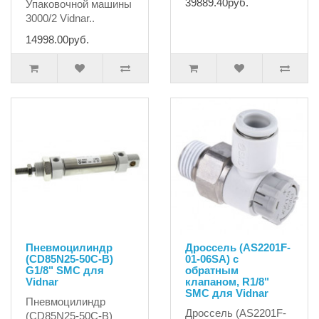
39889.40руб.
Упаковочной машины
3000/2 Vidnar..
14998.00руб.
Пневмоцилиндр
Дроссель (AS2201F-
(CD85N25-50C-B)
01-06SA) с
G1/8" SMC для
обратным
Vidnar
клапаном, R1/8"
SMC для Vidnar
Пневмоцилиндр
Дроссель (AS2201F-
(CD85N25-50C-B)