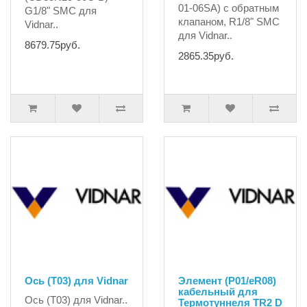
01-06SA) с обратным
G1/8" SMC для
клапаном, R1/8" SMC
Vidnar..
для Vidnar..
8679.75руб.
2865.35руб.
Ось (T03) для Vidnar
Элемент (P01/eR08)
кабельный для
Ось (T03) для Vidnar..
Термотуннеля TR2 D