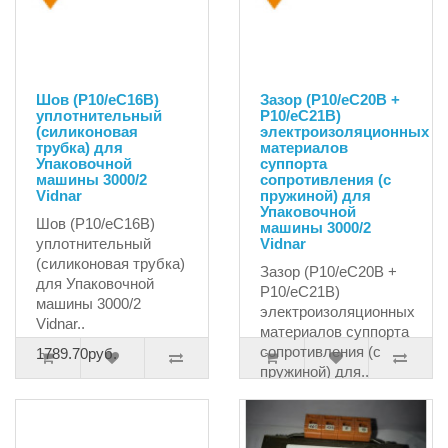
Шов (P10/eC16B)
Зазор (P10/eC20B +
уплотнительный
P10/eC21B)
(силиконовая
электроизоляционных
трубка) для
материалов
Упаковочной
cуппорта
машины 3000/2
сопротивления (с
Vidnar
пружиной) для
Упаковочной
Шов (P10/eC16B)
машины 3000/2
уплотнительный
Vidnar
(силиконовая трубка)
Зазор (P10/eC20B +
для Упаковочной
P10/eC21B)
машины 3000/2
электроизоляционных
Vidnar..
материалов cуппорта
сопротивления (с
1789.70руб.
пружиной) для..
12700.00руб.