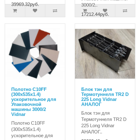
39969.32руб.
3000/2..
17212.44руб.
Полотно C10FF
Блок тэн для
(300х535x1.4)
Термотуннеля TR2 D
ускорительное для
225 Long Vidnar
Упаковочной
АНАЛОГ
машины 3000/2
Блок тэн для
Vidnar
Термотуннеля TR2 D
Полотно C10FF
225 Long Vidnar
(300х535x1.4)
АНАЛОГ..
ускорительное для