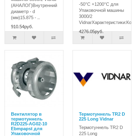
-50°С +1200°С для
(АНАЛОГ)Внутренний
Упаковочной машины
диаметр - d
3000/2
(мм)15.875 - ..
VidnarХарактеристики:Кор.
910.54руб.
4276.05руб.
Вентилятор в
Термотуннель TR2 D
термотуннель
225 Long Vidnar
R2D225-AG02-10
Термотуннель TR2 D
Ebmpapst для
Упаковочной
225 Long