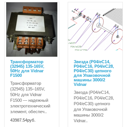
Трансформатор
Звезда (P04/eC14,
(32945) 135-165V,
P04/eC16, P04/eC28,
50Hz для Vidnar
P04/eC30) цепного
F1500
для Упаковочной
машины 3000/2
Трансформатор
Vidnar
(32945) 135–165V,
Звезда (P04/eC14,
50Hz для Vidnar
P04/eC16, P04/eC28,
F1500 — надежный
P04/eC30) цепного
электротехнический
для Упаковочной
элемент, обеспеч..
машины 3000/2
43987.54руб.
Vidnar..