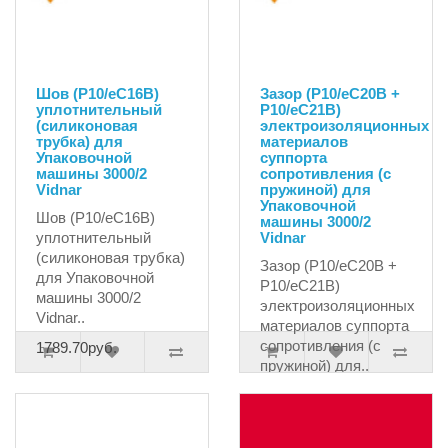
Шов (P10/eC16B)
Зазор (P10/eC20B +
уплотнительный
P10/eC21B)
(силиконовая
электроизоляционных
трубка) для
материалов
Упаковочной
cуппорта
машины 3000/2
сопротивления (с
Vidnar
пружиной) для
Упаковочной
Шов (P10/eC16B)
машины 3000/2
уплотнительный
Vidnar
(силиконовая трубка)
Зазор (P10/eC20B +
для Упаковочной
P10/eC21B)
машины 3000/2
электроизоляционных
Vidnar..
материалов cуппорта
сопротивления (с
1789.70руб.
пружиной) для..
12700.00руб.