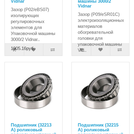
Vidnar
машины 3000/2
Vidnar
Зазор (P02/eBS07)
Зазор (P09/eSR01C)
изолирующих
электроизоляционных
регулировочных
материалов
элементов для
обогревательной
Упаковочной машины
головки для
3000/2 Vidnar..
упаковочной машины
1905.16руб.
Vid..
39756.00руб.
Подшипник (32213
Подшипник (32215
А) роликовый
А) роликовый