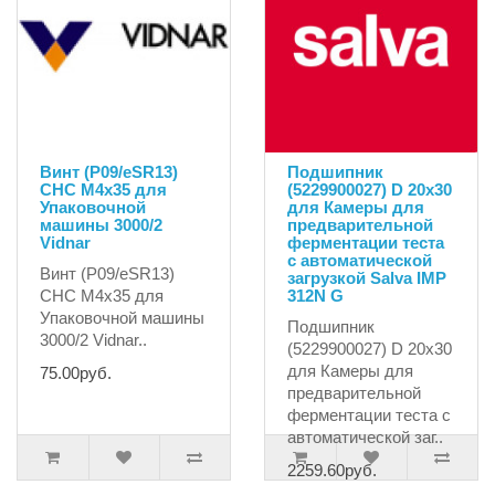
Винт (P09/eSR13)
Подшипник
CHC M4x35 для
(5229900027) D 20x30
Упаковочной
для Камеры для
машины 3000/2
предварительной
Vidnar
ферментации теста
с автоматической
Винт (P09/eSR13)
загрузкой Salva IMP
CHC M4x35 для
312N G
Упаковочной машины
Подшипник
3000/2 Vidnar..
(5229900027) D 20x30
для Камеры для
75.00руб.
предварительной
ферментации теста с
автоматической заг..
2259.60руб.