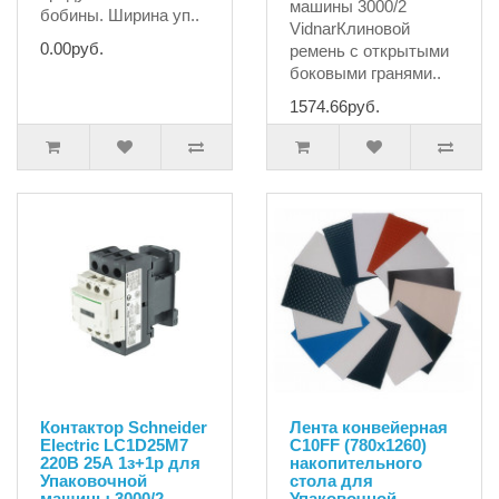
машины 3000/2
бобины. Ширина уп..
VidnarКлиновой
0.00руб.
ремень с открытыми
боковыми гранями..
1574.66руб.
Контактор Schneider
Лента конвейерная
Electric LC1D25M7
C10FF (780х1260)
220В 25А 1з+1р для
накопительного
Упаковочной
стола для
машины 3000/2
Упаковочной