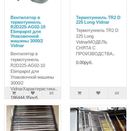
Вентилятор в
Термотуннель TR2 D
термотуннель
225 Long Vidnar
R2D225-AG02-10
Термотуннель TR2 D
Ebmpapst для
Упаковочной
225 Long
машины 3000/2
VidnarМОДЕЛЬ
Vidnar
СНЯТА С
Вентилятор в
ПРОИЗВОДСТВА..
термотуннель
0.00руб.
R2D225-AG02-10
Ebmpapst для
Упаковочной машины
3000/2
VidnarХарактеристики..
186444.95руб.