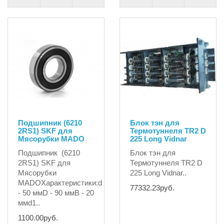
Подшипник (6210
Блок тэн для
2RS1) SKF для
Термотуннеля TR2 D
Мясорубки MADO
225 Long Vidnar
Подшипник (6210
Блок тэн для
2RS1) SKF для
Термотуннеля TR2 D
Мясорубки
225 Long Vidnar..
MADOХарактеристики:d
77332.23руб.
- 50 ммD - 90 ммB - 20
ммd1..
1100.00руб.