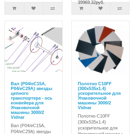
39969.32руб.
Вал (P04/eC15A,
Полотно C10FF
P04/eC29A) звезды
(300х535x1.4)
цепного
ускорительное для
транспортера - ось
Упаковочной
конвейера для
машины 3000/2
Упаковочной
Vidnar
машины 3000/2
Полотно C10FF
Vidnar
(300х535x1.4)
Вал (P04/eC15A,
ускорительное для
P04/eC29A) звезды
Упаковочной машины