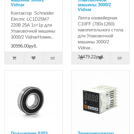
Vidnar
машины 3000/2
Vidnar
Контактор Schneider
Лента конвейерная
Electric LC1D25M7
C10FF (780х1260)
220В 25А 1з+1р для
накопительного стола
Упаковочной машины
для Упаковочной
3000/2 VidnarНомин..
машины 3000/2
30996.00руб.
Vidnar..
24479.22руб.
Подшипник 6203
Терморегулятор