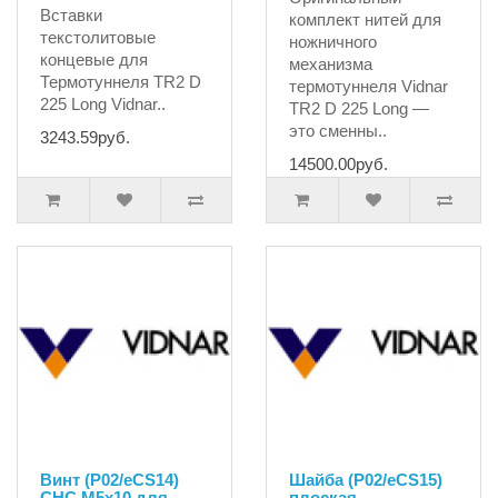
Вставки
комплект нитей для
текстолитовые
ножничного
концевые для
механизма
Термотуннеля TR2 D
термотуннеля Vidnar
225 Long Vidnar..
TR2 D 225 Long —
это сменны..
3243.59руб.
14500.00руб.
Винт (P02/eCS14)
Шайба (P02/eCS15)
CHC M5x10 для
плоская