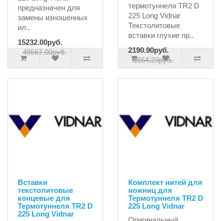
термотуннеля TR2 D
предназначен для
225 Long Vidnar
замены изношенных
Текстолитовые
ил..
вставки глухие пр..
15232.00руб.
2190.90руб.
49567.00руб.
2654.23руб.
Вставки
Комплект нитей для
текстолитовые
ножниц для
концевые для
Термотуннеля TR2 D
Термотуннеля TR2 D
225 Long Vidnar
225 Long Vidnar
Оригинальный