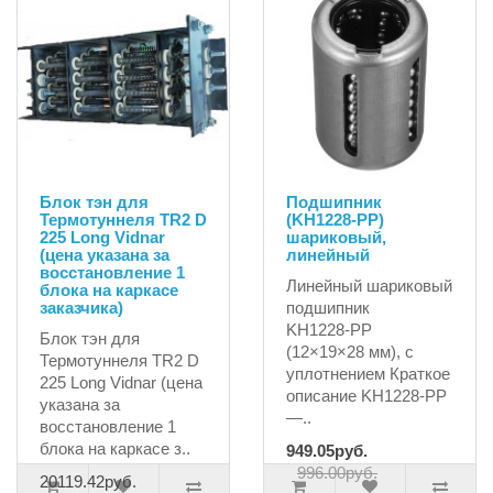
Блок тэн для
Подшипник
Термотуннеля TR2 D
(KH1228-PP)
225 Long Vidnar
шариковый,
(цена указана за
линейный
восстановление 1
Линейный шариковый
блока на каркасе
заказчика)
подшипник
KH1228‑PP
Блок тэн для
(12×19×28 мм), с
Термотуннеля TR2 D
уплотнением Краткое
225 Long Vidnar (цена
описание KH1228‑PP
указана за
—..
восстановление 1
блока на каркасе з..
949.05руб.
996.00руб.
20119.42руб.