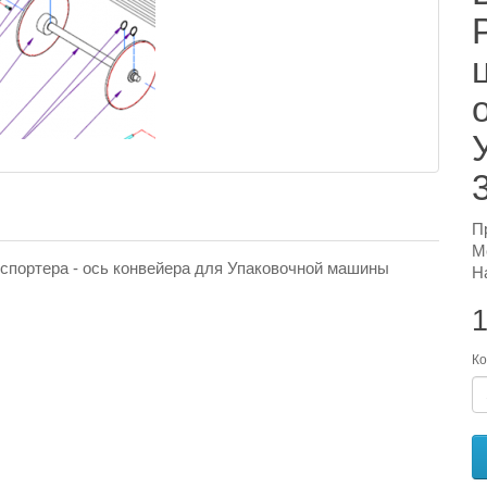
П
М
нспортера - ось конвейера для Упаковочной машины
Н
1
Ко