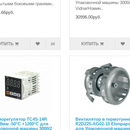
Упаковочной машины 3000
ытыми боковыми гранями..
VidnarНомин..
.66руб.
30996.00руб.
УПИТЬ
КУПИТЬ
морегулятор TC4S-14R
Вентилятор в термотунн
8мм -50°С +1200°С для
R2D225-AG02-10 Ebmpaps
ковочной машины 3000/2
для Упаковочной машин