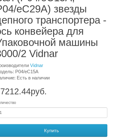
P04/eC29A) звезды
цепного транспортера -
ось конвейера для
Упаковочной машины
3000/2 Vidnar
роизводители
Vidnar
одель: P04/eC15A
аличие: Есть в наличии
7212.44руб.
личество
Купить