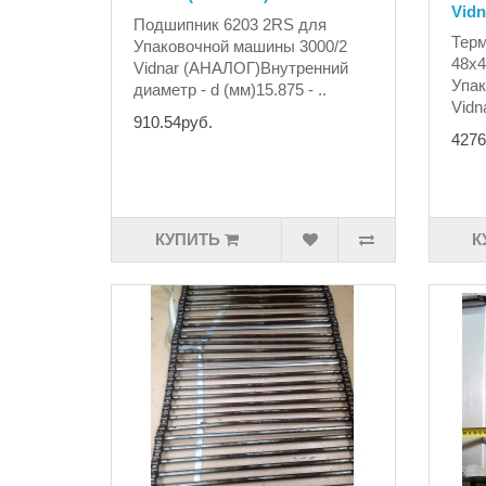
Vidn
Подшипник 6203 2RS для
Терм
Упаковочной машины 3000/2
48х4
Vidnar (АНАЛОГ)Внутренний
Упак
диаметр - d (мм)15.875 - ..
Vidn
910.54руб.
4276
КУПИТЬ
К