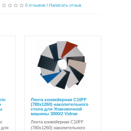
0 отзывов
/
Написать отзыв
ric
Лента конвейерная C10FF
р
(780х1260) накопительного
ы
стола для Упаковочной
машины 3000/2 Vidnar
ic
Лента конвейерная C10FF
 для
(780х1260) накопительного