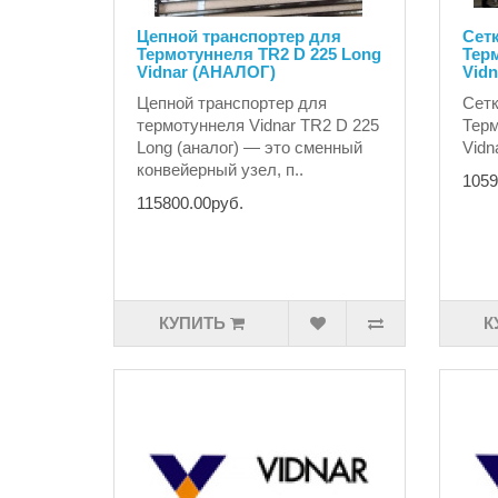
Цепной транспортер для
Сет
Термотуннеля TR2 D 225 Long
Тер
Vidnar (АНАЛОГ)
Vid
Цепной транспортер для
Сетк
термотуннеля Vidnar TR2 D 225
Терм
Long (аналог) — это сменный
Vidn
конвейерный узел, п..
1059
115800.00руб.
КУПИТЬ
К