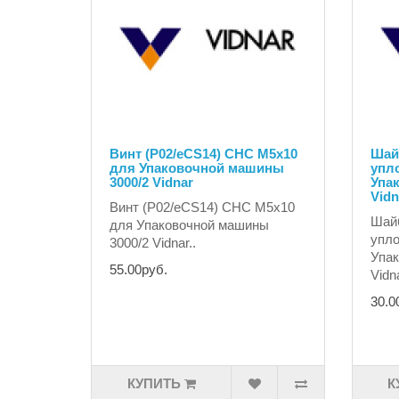
Винт (P02/eCS14) CHC M5x10
Шайб
для Упаковочной машины
упл
3000/2 Vidnar
Упа
Vidn
Винт (P02/eCS14) CHC M5x10
Шайб
для Упаковочной машины
упл
3000/2 Vidnar..
Упак
55.00руб.
Vidna
30.0
КУПИТЬ
К