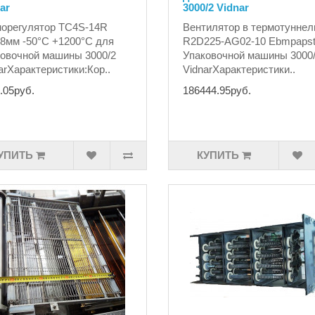
ar
3000/2 Vidnar
орегулятор TC4S-14R
Вентилятор в термотуннел
8мм -50°С +1200°С для
R2D225-AG02-10 Ebmpapst
овочной машины 3000/2
Упаковочной машины 3000
arХарактеристики:Кор..
VidnarХарактеристики..
.05руб.
186444.95руб.
УПИТЬ
КУПИТЬ