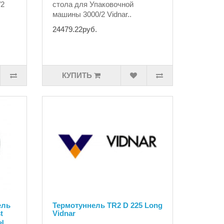
/2
стола для Упаковочной
машины 3000/2 Vidnar..
24479.22руб.
КУПИТЬ
ель
Термотуннель TR2 D 225 Long
t
Vidnar
ы