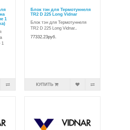
еля
Блок тэн для Термотуннеля
ена
TR2 D 225 Long Vidnar
е 1
Блок тэн для Термотуннеля
ка)
TR2 D 225 Long Vidnar..
я
77332.23руб.
а
 1
КУПИТЬ