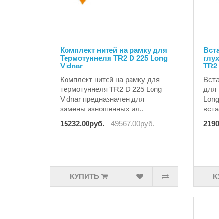
Комплект нитей на рамку для
Вст
Термотуннеля TR2 D 225 Long
глу
Vidnar
TR2 
Комплект нитей на рамку для
Вста
термотуннеля TR2 D 225 Long
для 
Vidnar предназначен для
Long
замены изношенных ил..
вста
15232.00руб.
49567.00руб.
2190
КУПИТЬ
К