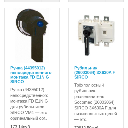
Ручка (44395012)
Рубильник
непосредственного
(26003064) 3X630A F
монтажа FD E1N G
SIRCO
SIRCO
Трёхполюсный
Ручка (44395012)
рубильник-
непосредственного
разъединитель
монтажа FD E1N G
Socomec (26003064)
для рубильников
SIRCO 3X630A F для
SIRCO VM1 — это
низковольтных цепей
оригинальный орг..
— это..
173.14руб.
72913.50руб.