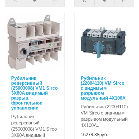
Рубильник
Рубильник
реверсивный
(22004110) VM Sirco
(25003008) VM1 Sirco
с видимым
3X80A видимый
разрывом
разрыв,
модульный 4X100A
фронтальное
Рубильник (22004110)
управление
VM Sirco с видимым
Рубильник
разрывом модульный
реверсивный
4X100A..
(25003008) VM1 Sirco
16279.38руб.
3X80A видимый