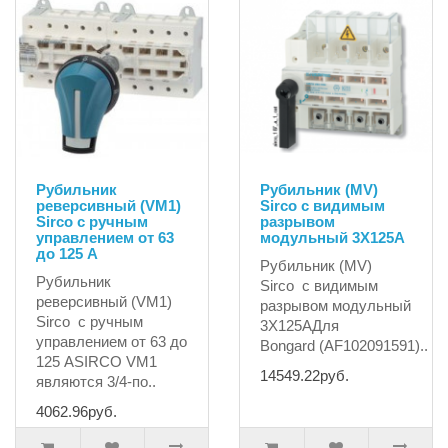
Рубильник
Рубильник (MV)
реверсивный (VM1)
Sirco с видимым
Sirco с ручным
разрывом
управлением от 63
модульный 3X125A
до 125 A
Рубильник (MV)
Рубильник
Sirco с видимым
реверсивный (VM1)
разрывом модульный
Sirco с ручным
3X125AДля
управлением от 63 до
Bongard (АF102091591)..
125 ASIRCO VM1
14549.22руб.
являются 3/4-по..
4062.96руб.