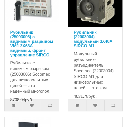
Рубильник
Рубильник
(25003006) с
(22003004)
видимым разрывом
модульный 3X40A
VM1 3X63A
SIRCO M1
видимый, фронт.
Модульный
управление SIRCO
рубильник-
Рубильник с
разъединитель
видимым разрывом
Socomec (22003004)
(25003006) Socomec
SIRCO M1 для
для низковольтных
низковольтных
цепей — это
цепей — это ком..
надёжный многопол..
4031.78руб.
8708.04руб.