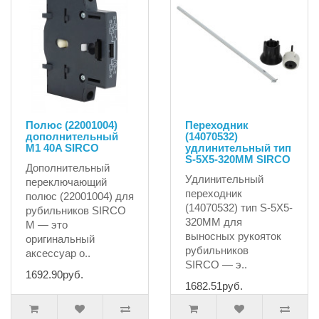
Полюс (22001004)
Переходник
дополнительный
(14070532)
M1 40A SIRCO
удлинительный тип
S-5X5-320MM SIRCO
Дополнительный
Удлинительный
переключающий
переходник
полюс (22001004) для
(14070532) тип S-5X5-
рубильников SIRCO
320MM для
M — это
выносных рукояток
оригинальный
рубильников
аксессуар о..
SIRCO — э..
1692.90руб.
1682.51руб.