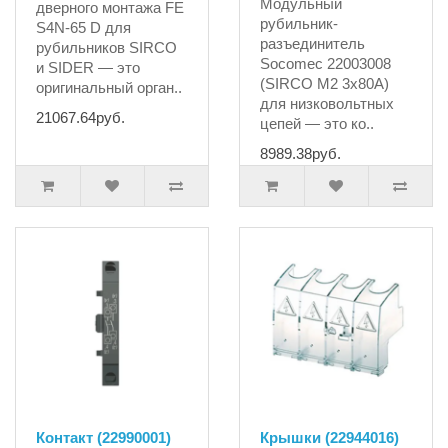
Модульный
дверного монтажа FE
рубильник-
S4N-65 D для
разъединитель
рубильников SIRCO
Socomec 22003008
и SIDER — это
(SIRCO M2 3x80A)
оригинальный орган..
для низковольтных
21067.64руб.
цепей — это ко..
8989.38руб.
Контакт (22990001)
Крышки (22944016)