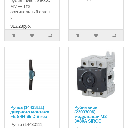
рубильников SIRCO
MV — это
оригинальный орган
у..
913.28руб.
Ручка (14433111)
Рубильник
дверного монтажа
(22003008)
FE S4N-65 D Sirco
модульный M2
3X80A SIRCO
Ручка (14433111)