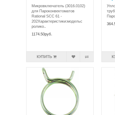
Микровключатель (3016.0102)
Упло
для Пароконвектоматов
труб
Rational SCC 61 -
Паро
202Характеристики:модельс
364.
ролико..
1174.50руб.
КУПИТЬ
К