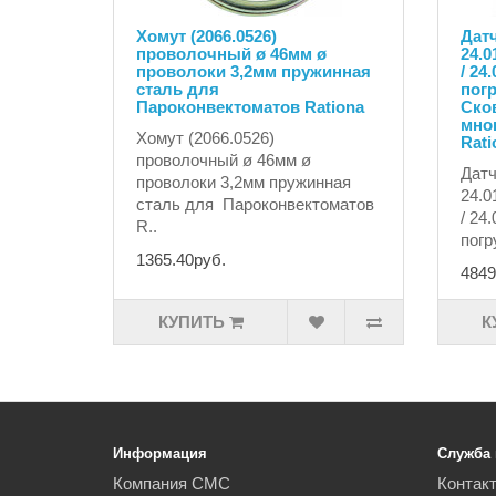
Хомут (2066.0526)
Датч
проволочный ø 46мм ø
24.0
проволоки 3,2мм пружинная
/ 24
сталь для
пог
Пароконвектоматов Rationa
Ско
мно
Хомут (2066.0526)
Rati
проволочный ø 46мм ø
Датч
проволоки 3,2мм пружинная
24.0
сталь для Пароконвектоматов
/ 24
R..
погр
1365.40руб.
4849
КУПИТЬ
К
Информация
Служба
Компания СМС
Контак