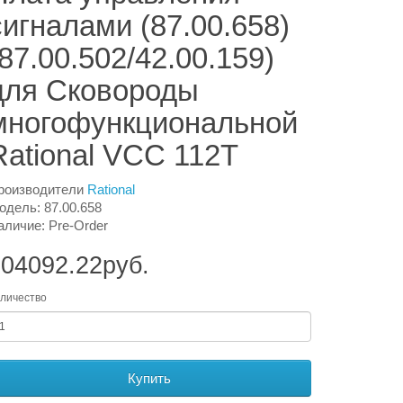
сигналами (87.00.658)
(87.00.502/42.00.159)
для Сковороды
многофункциональной
Rational VCC 112T
роизводители
Rational
одель: 87.00.658
аличие: Pre-Order
04092.22руб.
личество
Купить