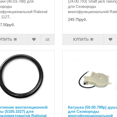
ки (40.03.788) для
(24.00.793) Shaft jack raising
вороды
для Сковороды
офункциональной Rational
многофункциональной Ratio
112T..
249.75руб.
7.50руб.
УПИТЬ
КУПИТЬ
отнение вентиляционной
Катушка (50.00.799p) душ
ы (5105.1027) для
для Сковороды
конвектоматов Rational
многофункциональной