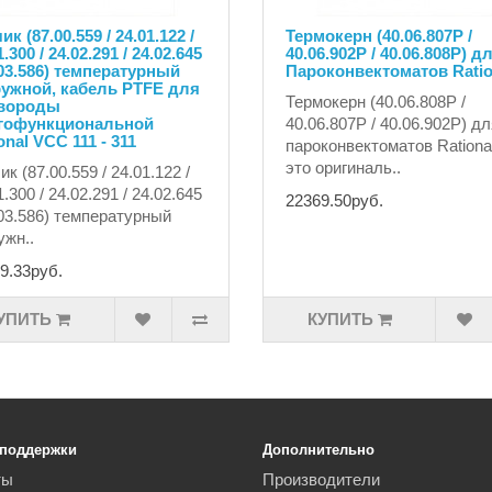
ик (87.00.559 / 24.01.122 /
Термокерн (40.06.807P /
1.300 / 24.02.291 / 24.02.645
40.06.902P / 40.06.808P) д
.03.586) температурный
Пароконвектоматов Ratio
ружной, кабель PTFE для
Термокерн (40.06.808P /
вороды
гофункциональной
40.06.807P / 40.06.902P) д
onal VCC 111 - 311
пароконвектоматов Rationa
это оригиналь..
ик (87.00.559 / 24.01.122 /
1.300 / 24.02.291 / 24.02.645
22369.50руб.
.03.586) температурный
ужн..
9.33руб.
УПИТЬ
КУПИТЬ
 поддержки
Дополнительно
ты
Производители