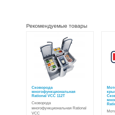
Рекомендуемые товары
Сковорода
Мот
многофункциональная
крыш
Rational VCC 112T
Ско
мно
Сковорода
Rati
многофункциональная Rational
Мото
VCC