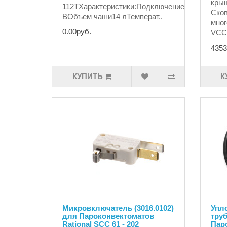
крыш
112TХарактеристики:Подключение380
Ско
ВОбъем чаши14 лТемперат..
мног
0.00руб.
VCC 
4353
КУПИТЬ
К
Микровключатель (3016.0102)
Упл
для Пароконвектоматов
труб
Rational SCC 61 - 202
Паро