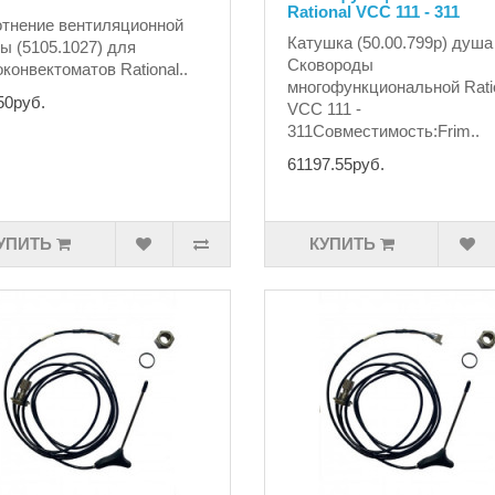
Rational VCC 111 - 311
тнение вентиляционной
Катушка (50.00.799p) душа
ы (5105.1027) для
Сковороды
конвектоматов Rational..
многофункциональной Rati
50руб.
VCC 111 -
311Совместимость:Frim..
61197.55руб.
УПИТЬ
КУПИТЬ