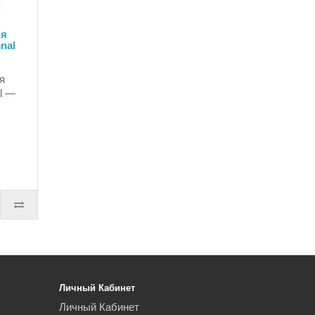
ля
nal
ля
l —
Личный Кабинет
Личный Кабинет