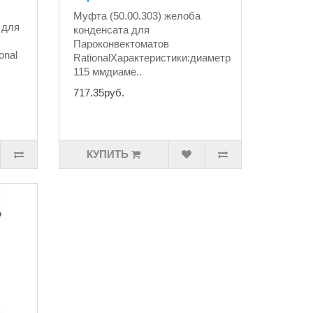
Муфта (50.00.303) желоба
 для
конденсата для
Пароконвектоматов
onal
RationalХарактеристики:диаметр
115 ммдиаме..
717.35руб.
КУПИТЬ