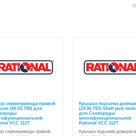
ор сервопривода правой
Крышка подъема домкра
ки (40.03.788) для
(24.00.793) Shaft jack raisin
вороды
для Сковороды
гофункциональной
многофункциональной
onal VCC 112T
Rational VCC 112T
р сервопривода правой
Крышка подъема домкрата