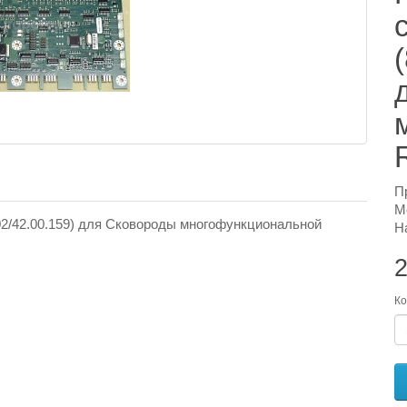
П
М
502/42.00.159) для Сковороды многофункциональной
Н
2
Ко