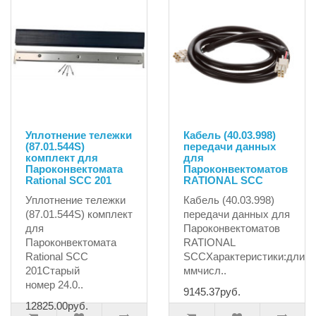
Уплотнение тележки
Кабель (40.03.998)
(87.01.544S)
передачи данных
комплект для
для
Пароконвектомата
Пароконвектоматов
Rational SCC 201
RATIONAL SCC
Уплотнение тележки
Кабель (40.03.998)
(87.01.544S) комплект
передачи данных для
для
Пароконвектоматов
Пароконвектомата
RATIONAL
Rational SCC
SCCХарактеристики:длина
201Старый
ммчисл..
номер 24.0..
9145.37руб.
12825.00руб.