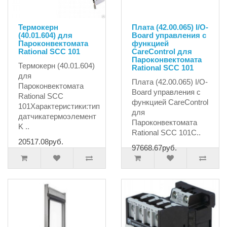
Термокерн
Плата (42.00.065) I/O-
(40.01.604) для
Board управления с
Пароконвектомата
функцией
Rational SCC 101
CareControl для
Пароконвектомата
Термокерн (40.01.604)
Rational SCC 101
для
Плата (42.00.065) I/O-
Пароконвектомата
Board управления с
Rational SCC
функцией CareControl
101Характеристики:тип
для
датчикатермоэлемент
Пароконвектомата
K ..
Rational SCC 101С..
20517.08руб.
97668.67руб.