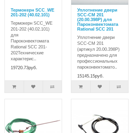
Термокерн SCC_WE
Уплотнение двери
201-202 (40.02.101)
SCC-CM 201
(20.00.398P) для
Термокерн SCC_WE
Пароконвектомата
201-202 (40.02.101)
Rational SCC 201
для
Уплотнение двери
Пароконвектомата
SCC-CM 201
Rational SCC 201-
(артикул 20.00.398P)
202Технические
предназначено для
характерис..
профессиональных
пароконвектомато..
19720.73руб.
15145.15руб.