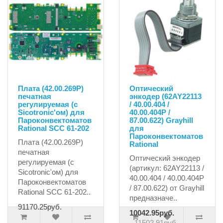
Плата (42.00.269P)
Оптический
печатная
энкодер (62AY22113
регулируемая (с
/ 40.00.404 /
Sicotronic'ом) для
40.00.404P /
Пароконвектоматов
87.00.622) Grayhill
Rational SCC 61-202
для
Пароконвектоматов
Плата (42.00.269P)
Rational
печатная
Оптический энкодер
регулируемая (с
(артикул: 62AY22113 /
Sicotronic'ом) для
40.00.404 / 40.00.404P
Пароконвектоматов
/ 87.00.622) от Grayhill
Rational SCC 61-202..
предназначе..
91170.25руб.
10042.95руб.
11502.91руб.