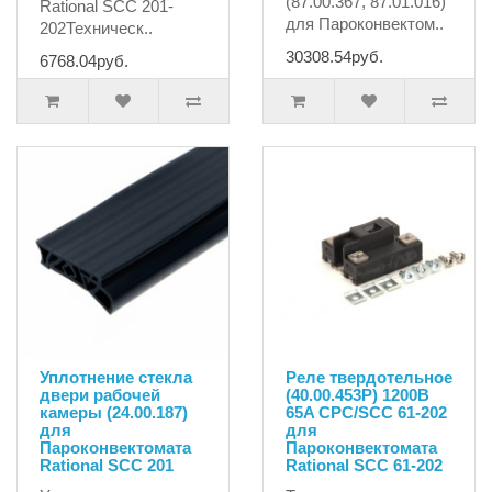
(87.00.367, 87.01.016)
Rational SCC 201-
для Пароконвектом..
202Техническ..
30308.54руб.
6768.04руб.
Уплотнение стекла
Реле твердотельное
двери рабочей
(40.00.453P) 1200B
камеры (24.00.187)
65A CPC/SCC 61-202
для
для
Пароконвектомата
Пароконвектомата
Rational SCC 201
Rational SCC 61-202