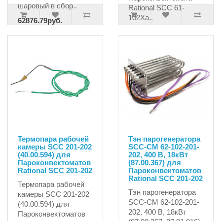
шаровый в сбор..
Rational SCC 61-
102Ха..
62876.79руб.
66186.10руб.
63823.48руб.
Термопара рабочей
Тэн парогенератора
камеры SCC 201-202
SCC-CM 62-102-201-
(40.00.594) для
202, 400 В, 18кВт
Пароконвектоматов
(87.00.367) для
Rational SCC 201-202
Пароконвектоматов
Rational SCC 201-202
Термопара рабочей
Тэн парогенератора
камеры SCC 201-202
SCC-CM 62-102-201-
(40.00.594) для
202, 400 В, 18кВт
Пароконвектоматов