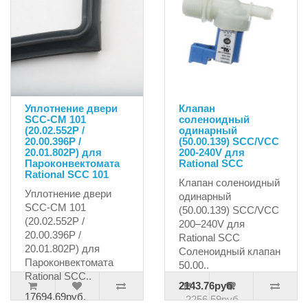
Уплотнение двери
Клапан
SCC-CM 101
соленоидный
(20.02.552P /
одинарный
20.00.396P /
(50.00.139) SCC/VCC
20.01.802P) для
200-240V для
Пароконвектомата
Rational SCC
Rational SCC 101
Клапан соленоидный
Уплотнение двери
одинарный
SCC-CM 101
(50.00.139) SCC/VCC
(20.02.552P /
200–240V для
20.00.396P /
Rational SCC
20.01.802P) для
Соленоидный клапан
Пароконвектомата
50.00..
Rational SCC..
2143.76руб.
17694.69руб.
2256.59руб.