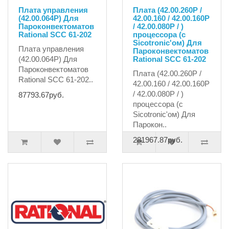
Плата управления
Плата (42.00.260P /
(42.00.064P) Для
42.00.160 / 42.00.160P
Пароконвектоматов
/ 42.00.080P / )
Rational SCC 61-202
процессора (с
Sicotronic'ом) Для
Плата управления
Пароконвектоматов
(42.00.064P) Для
Rational SCC 61-202
Пароконвектоматов
Плата (42.00.260P /
Rational SCC 61-202..
42.00.160 / 42.00.160P
/ 42.00.080P / )
87793.67руб.
процессора (с
Sicotronic'ом) Для
Парокон..
281967.87руб.