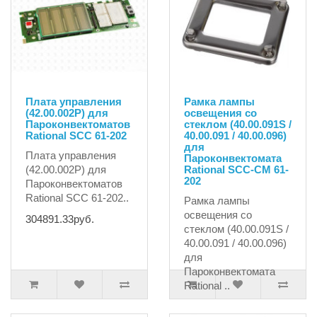
Плата управления
Рамка лампы
(42.00.002P) для
освещения со
Пароконвектоматов
стеклом (40.00.091S /
Rational SCC 61-202
40.00.091 / 40.00.096)
для
Плата управления
Пароконвектомата
(42.00.002P) для
Rational SCC-CM 61-
202
Пароконвектоматов
Rational SCC 61-202..
Рамка лампы
освещения со
304891.33руб.
стеклом (40.00.091S /
40.00.091 / 40.00.096)
для
Пароконвектомата
Rational ..
5474.51руб.