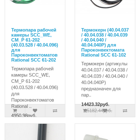
Термопара рабочей
Термокерн (40.04.037
камеры SCC_WE,
/ 40.04.038 / 40.04.039
CM_P 61-202
/ 40.04.040 /
(40.03.528 / 40.04.096)
40.04.040P) для
для
Пароконвектомата
Пароконвектоматов
Rational SCC 61-102
Rational SCC 61-202
Термокерн (артикулы
Термопара рабочей
40.04.037 / 40.04.038 /
камеры SCC_WE,
40.04.039 / 40.04.040 /
CM_P 61-202
40.04.040P)
(40.03.528 / 40.04.096)
предназначен для
для
пар..
Пароконвектоматов
14423.32руб.
Rational ..
15182.44руб.
4950.98руб.