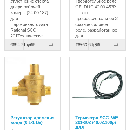
Уплотнение стекла
Твердотельное реле
двери рабочей
CELDUC 40.00.453P
камеры (24.00.187)
— это
для
профессиональное 2-
Пароконвектомата
фазное силовое
Rational SCC
реле, разработанное
201Технические ..
для..
6054.71руб.
13763.64руб.
Регулятор давления
Термокерн SCC_WE
воды (0,1-1 Ba)
201-202 (40.02.100p)
для