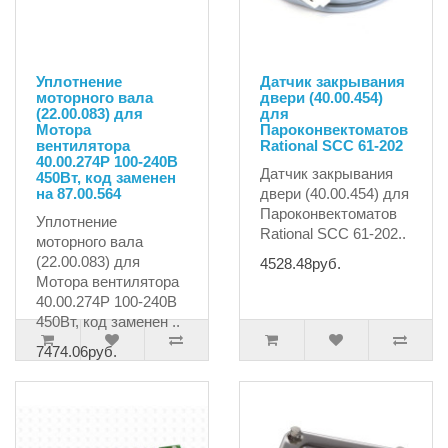
Уплотнение
Датчик закрывания
моторного вала
двери (40.00.454)
(22.00.083) для
для
Мотора
Пароконвектоматов
вентилятора
Rational SCC 61-202
40.00.274P 100-240В
Датчик закрывания
450Вт, код заменен
на 87.00.564
двери (40.00.454) для
Пароконвектоматов
Уплотнение
Rational SCC 61-202..
моторного вала
(22.00.083) для
4528.48руб.
Мотора вентилятора
40.00.274P 100-240В
450Вт, код заменен ..
7474.06руб.