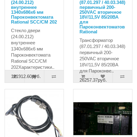
(24.00.212)
(87.01.297 / 40.03.348)
внутреннее
первичный 200-
1340x686x6 мм
250VAC вторичное
Пароконвектомата
18V/11,5V 85/20ВА
Rational SCC/CM 202
для
Пароконвектоматов
Стекло двери
Rational
(24.00.212)
Трансформатор
внутреннее
(87.01.297 / 40.03.348)
1340x686x6 мм
первичный 200-
Пароконвектомата
250VAC вторичное
Rational SCC/CM
18V/11,5V 85/20ВА
202Характеристики..
для Пароконве..
121912.60руб.
26257.37руб.