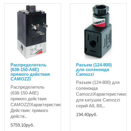
Распределитель
Разъем (124-800)
(638-150-A6E)
для соленоида
прямого действия
Camozzi
CAMOZZI
Разъем (124-800) для
Распределитель
соленоида
(638-150-A6E)
CamozziХарактеристики:Э
прямого действия
для катушек Camozzi
CAMOZZIХарактеристики: -
серий A8, B8,..
Действие: прямого
194.40руб.
действ..
5759.10руб.