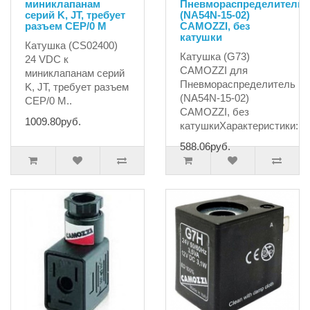
миниклапанам
Пневмораспределитель
серий K, JT, требует
(NA54N-15-02)
разъем CEP/0 M
CAMOZZI, без
катушки
Катушка (CS02400)
Катушка (G73)
24 VDC к
CAMOZZI для
миниклапанам серий
Пневмораспределитель
K, JT, требует разъем
(NA54N-15-02)
CEP/0 M..
CAMOZZI, без
1009.80руб.
катушкиХарактеристики:На
588.06руб.