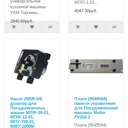
универсальной
МОО-1-01..
кухонной машины
4047.30руб.
УКМ Торгмаш..
2640.60руб.
Насос (NBR-04)
Плата (9549594)
дозатор для
панели управления
Посудомоечных
для Посудомоечной
машин МПФ-30-01,
машины Meiko
МПФ-12-01,
FV250.2
МПУ-700-01,
Плата (9549594)
ММУ-1000М