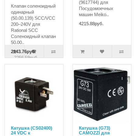
(9617744) для
Клапан соленоидный
Посудомоечных
одинарный
машин Meiko..
(50.00.139) SCC/VCC
4215.88руб.
200–240V для
Rational SCC
Соленоидный клапан
50.00..
2143.76руб.
2256.59руб.
Катушка (CS02400)
Катушка (G73)
24 VDC к
CAMOZZI для