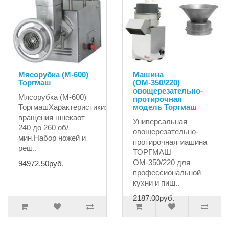
Мясорубка (М-600)
Машина
Торгмаш
(ОМ-350/220)
овощерезательно-
Мясорубка (М-600)
протирочная
ТоргмашХарактеристики:Частота
модель Торгмаш
вращения шнекаот
Универсальная
240 до 260 об/
овощерезательно-
мин.Набор ножей и
протирочная машина
реш..
ТОРГМАШ
ОМ-350/220 для
94972.50руб.
профессиональной
кухни и пищ..
2187.00руб.