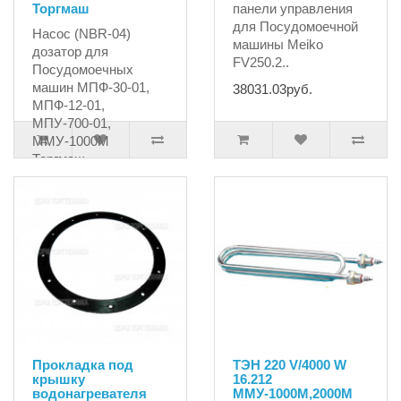
Торгмаш
панели управления
для Посудомоечной
Насос (NBR-04)
машины Meiko
дозатор для
FV250.2..
Посудомоечных
машин МПФ-30-01,
38031.03руб.
МПФ-12-01,
МПУ-700-01,
ММУ-1000М
Торгмаш..
25708.02руб.
Прокладка под
ТЭН 220 V/4000 W
крышку
16.212
водонагревателя
ММУ-1000М,2000М