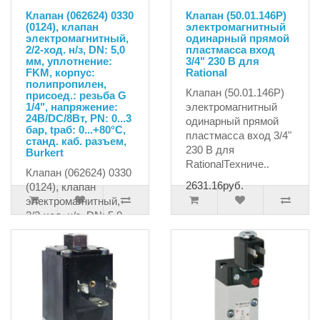
Клапан (062624) 0330
Клапан (50.01.146P)
(0124), клапан
электромагнитный
электромагнитный,
одинарный прямой
2/2-ход. н/з, DN: 5,0
пластмасса вход
мм, уплотнение:
3/4" 230 В для
FKM, корпус:
Rational
полипропилен,
Клапан (50.01.146P)
присоед.: резьба G
1/4", напряжение:
электромагнитный
24В/DC/8Вт, PN: 0...3
одинарный прямой
бар, tраб: 0...+80°С,
пластмасса вход 3/4"
станд. каб. разъем,
230 В для
Burkert
RationalТехниче..
Клапан (062624) 0330
2631.16руб.
(0124), клапан
электромагнитный,
2/2-ход. н/з, DN: 5,0
мм, уплотнение: FKM,
кор..
41850.00руб.