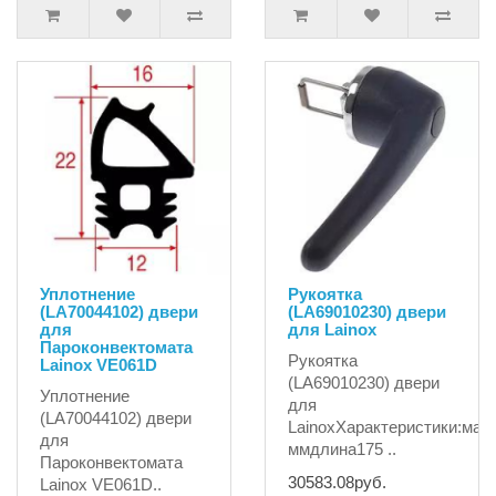
Уплотнение
Рукоятка
(LA70044102) двери
(LA69010230) двери
для
для Lainox
Пароконвектомата
Рукоятка
Lainox VE061D
(LA69010230) двери
Уплотнение
для
(LA70044102) двери
LainoxХарактеристики:ма
для
ммдлина175 ..
Пароконвектомата
30583.08руб.
Lainox VE061D..