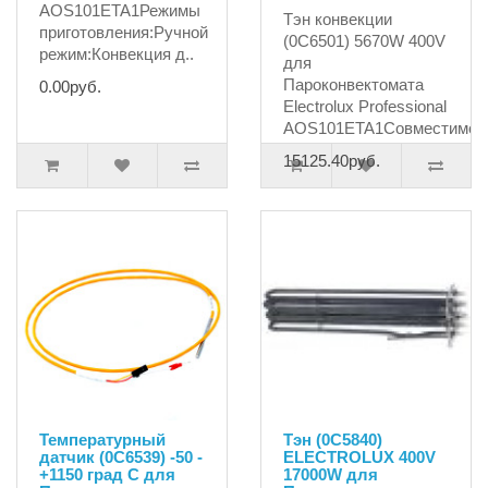
AOS101ETA1Режимы
Тэн конвекции
приготовления:Ручной
(0C6501) 5670W 400V
режим:Конвекция д..
для
Пароконвектомата
0.00руб.
Electrolux Professional
AOS101ETA1Совместимос.
15125.40руб.
Температурный
Тэн (0C5840)
датчик (0C6539) -50 -
ELECTROLUX 400V
+1150 град С для
17000W для