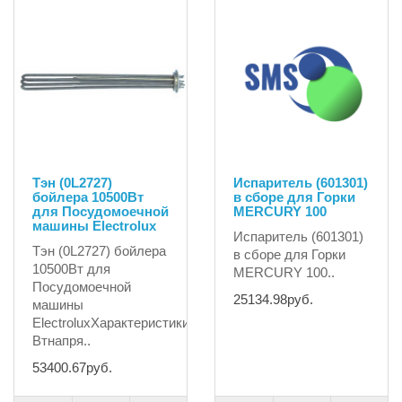
Тэн (0L2727)
Испаритель (601301)
бойлера 10500Вт
в сборе для Горки
для Посудомоечной
MERCURY 100
машины Electrolux
Испаритель (601301)
Тэн (0L2727) бойлера
в сборе для Горки
10500Вт для
MERCURY 100..
Посудомоечной
25134.98руб.
машины
ElectroluxХарактеристики:мощность10500
Втнапря..
53400.67руб.