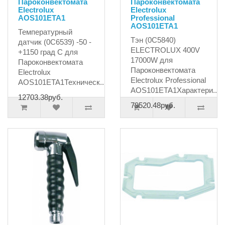
Пароконвектомата
Пароконвектомата
Electrolux
Electrolux
AOS101ETA1
Professional
AOS101ETA1
Температурный
Тэн (0C5840)
датчик (0C6539) -50 -
ELECTROLUX 400V
+1150 град С для
17000W для
Пароконвектомата
Пароконвектомата
Electrolux
Electrolux Professional
AOS101ETA1Техническ..
AOS101ETA1Характери..
12703.38руб.
79520.48руб.