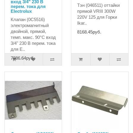
вход 3/4" 230 В
Тэн (046511) оттайки
перем. тока для
Electrolux
прямой VRIII 300W
220V 125 для Горки
Клапан (0C5516)
Ikar..
электромагнитный
двойной, прямой,
8168.45руб.
темп. макс. 90°C вход
3/4" 230 В перем. тока
для E..
7886.64руб.