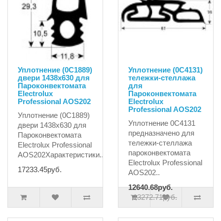
Уплотнение (0C1889)
Уплотнение (0C4131)
двери 1438x630 для
тележки-стеллажа
Пароконвектомата
для
Electrolux
Пароконвектомата
Professional AOS202
Electrolux
Professional AOS202
Уплотнение (0C1889)
Уплотнение 0C4131
двери 1438x630 для
предназначено для
Пароконвектомата
тележки-стеллажа
Electrolux Professional
пароконвектомата
AOS202Характеристики..
Electrolux Professional
17233.45руб.
AOS202..
12640.68руб.
13272.71руб.