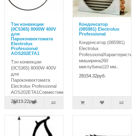
Тэн конвекции
Конденсатор
(0C5365) 8000W 400V
(085981) Electrolux
для
Professional
Пароконвектомата
Конденсатор (085981)
Electrolux
Professional
Electrolux
AOS202ETA1
ProfessionalХарактеристик
ммширина260
Тэн конвекции
ммглубина110 мм..
(0C5365) 8000W 400V
для
28154.32руб.
Пароконвектомата
Electrolux Professional
AOS202ETA1Совместимос..
25819.22руб.