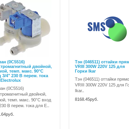
ан (0C5516)
Тэн (046511) оттайки пря
ктромагнитный двойной,
VRIII 300W 220V 125 для
ой, темп. макс. 90°C
Горки Ikar
 3/4" 230 В перем. тока
Тэн (046511) оттайки прям
Electrolux
VRIII 300W 220V 125 для Г
ан (0C5516)
Ikar..
тромагнитный двойной,
8168.45руб.
ой, темп. макс. 90°C вход
 230 В перем. тока для E..
.64руб.