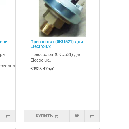
вери
Прессостат (0KU521) для
Electrolux
ери
Прессостат (0KU521) для
Electrolux..
териалпластмассацветчёрн.высота53
63935.47руб.
КУПИТЬ