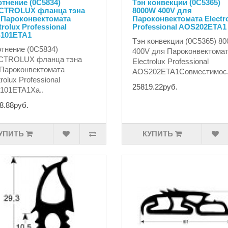
тнение (0C5834)
Тэн конвекции (0C5365)
CTROLUX фланца тэна
8000W 400V для
 Пароконвектомата
Пароконвектомата Electr
trolux Professional
Professional AOS202ETA1
101ETA1
Тэн конвекции (0C5365) 8
тнение (0C5834)
400V для Пароконвектома
CTROLUX фланца тэна
Electrolux Professional
Пароконвектомата
AOS202ETA1Совместимос.
trolux Professional
25819.22руб.
101ETA1Ха..
8.88руб.
УПИТЬ
КУПИТЬ