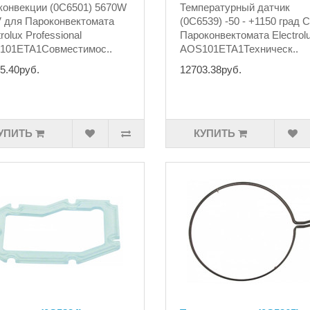
конвекции (0C6501) 5670W
Температурный датчик
 для Пароконвектомата
(0C6539) -50 - +1150 град 
trolux Professional
Пароконвектомата Electrol
101ETA1Совместимос..
AOS101ETA1Техническ..
5.40руб.
12703.38руб.
УПИТЬ
КУПИТЬ