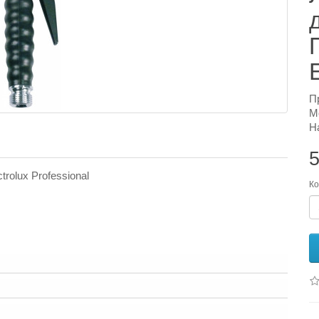
П
М
Н
5
rolux Professional
Ко