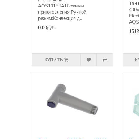
Тэн 
AOS101ETA1Режимы
400V
приготовления:Ручной
Elec
режим:Конвекция д..
AOS
0.00руб.
1512
КУПИТЬ
К