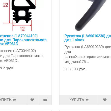
тнение (LA70044102)
Рукоятка (LA69010230) д
ри для Пароконвектомата
для Lainox
nox VE061D
Рукоятка (LA69010230) дв
тнение (LA70044102)
для
и для Пароконвектомата
LainoxХарактеристики:ма
ox VE061D..
ммдлина175 ..
9.27руб.
30583.08руб.
УПИТЬ
КУПИТЬ