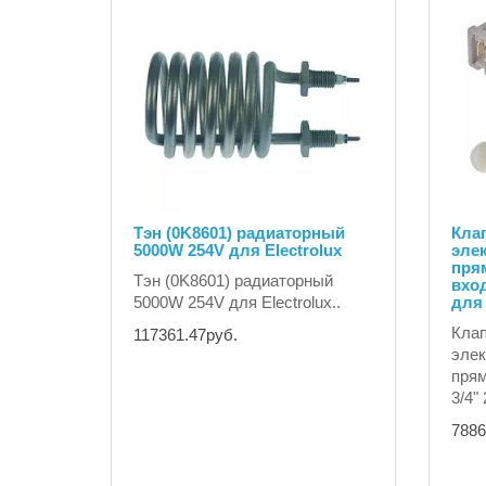
Тэн (0K8601) радиаторный
Клап
5000W 254V для Electrolux
эле
прям
Тэн (0K8601) радиаторный
вход
5000W 254V для Electrolux..
для 
Клап
117361.47руб.
элек
прям
3/4"
7886