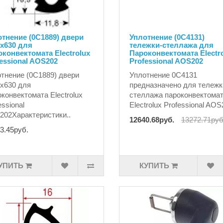
тнение (0C1889) двери
Уплотнение (0C4131)
x630 для
тележки-стеллажа для
конвектомата Electrolux
Пароконвектомата Electr
essional AOS202
Professional AOS202
тнение (0C1889) двери
Уплотнение 0C4131
x630 для
предназначено для тележк
конвектомата Electrolux
стеллажа пароконвектома
essional
Electrolux Professional AOS
02Характеристики..
12640.68руб.
13272.71руб
3.45руб.
УПИТЬ
КУПИТЬ