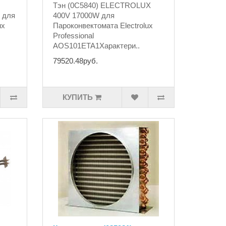
Тэн (0C5840) ELECTROLUX
С для
400V 17000W для
ux
Пароконвектомата Electrolux
Professional
AOS101ETA1Характери..
79520.48руб.
КУПИТЬ