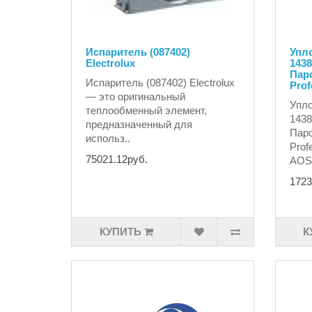
Испаритель (087402)
Упло
Electrolux
1438
Паро
Испаритель (087402) Electrolux
Prof
— это оригинальный
Упло
теплообменный элемент,
1438
предназначенный для
Паро
использ..
Prof
75021.12руб.
AOS2
1723
КУПИТЬ
К