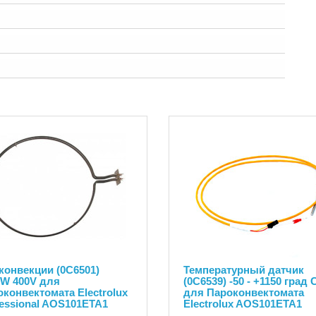
конвекции (0C6501)
Температурный датчик
0W 400V для
(0C6539) -50 - +1150 град 
конвектомата Electrolux
для Пароконвектомата
essional AOS101ETA1
Electrolux AOS101ETA1