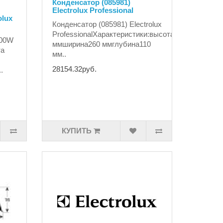
Конденсатор (085981)
Electrolux Professional
olux
Конденсатор (085981) Electrolux
ProfessionalХарактеристики:высота285
000W
ммширина260 ммглубина110
та
мм..
28154.32руб.
.
КУПИТЬ