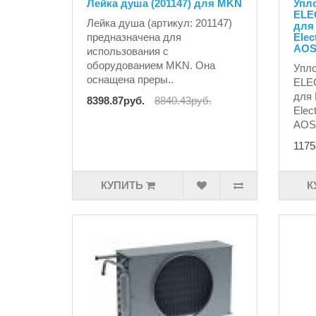
Лейка душа (201147) для MKN
Упло
ELE
Лейка душа (артикул: 201147)
для
предназначена для
Elec
AOS
использования с
оборудованием MKN. Она
Упло
оснащена преры..
ELE
для 
8398.87руб.
8840.43руб.
Elec
AOS
1175
КУПИТЬ
К