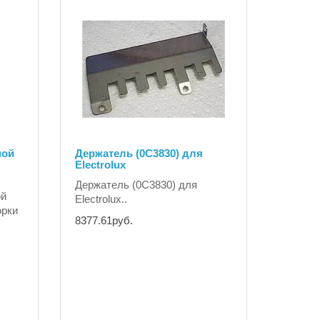
мой
Держатель (0C3830) для
Electrolux
Держатель (0C3830) для
ой
Electrolux..
орки
8377.61руб.