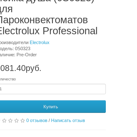
для
Пароконвектоматов
Electrolux Professional
роизводители
Electrolux
одель: 0S0323
аличие: Pre-Order
081.40руб.
личество
Купить
0 отзывов
/
Написать отзыв