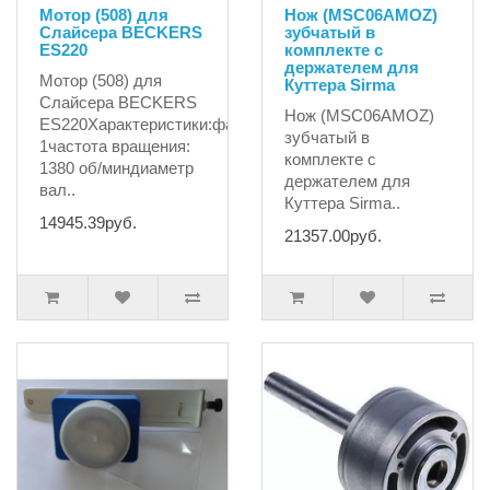
Мотор (508) для
Нож (MSC06AMOZ)
Слайсера BECKERS
зубчатый в
ES220
комплекте с
держателем для
Мотор (508) для
Куттера Sirma
Слайсера BECKERS
Нож (MSC06AMOZ)
ES220Характеристики:фазы:
зубчатый в
1частота вращения:
комплекте с
1380 об/миндиаметр
держателем для
вал..
Куттера Sirma..
14945.39руб.
21357.00руб.