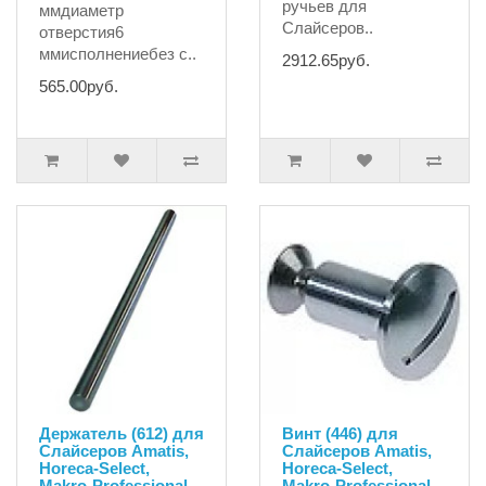
ручьев для
ммдиаметр
Слайсеров..
отверстия6
ммисполнениебез с..
2912.65руб.
565.00руб.
Держатель (612) для
Винт (446) для
Слайсеров Amatis,
Слайсеров Amatis,
Horeca-Select,
Horeca-Select,
Makro-Professional,
Makro-Professional,