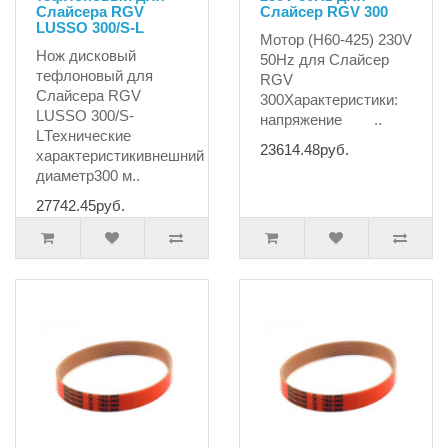
Слайсера RGV
Слайсер RGV 300
LUSSO 300/S-L
Мотор (H60-425) 230V
Нож дисковый
50Hz для Слайсер
тефлоновый для
RGV
Слайсера RGV
300Характеристики:
LUSSO 300/S-
напряжение ..
LТехнические
23614.48руб.
характеристикивнешний
диаметр300 м..
27742.45руб.