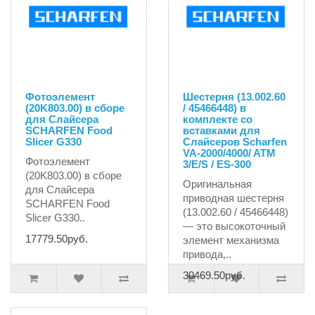
Фотоэлемент
Шестерня (13.002.60
(20K803.00) в сборе
/ 45466448) в
для Слайсера
комплекте со
SCHARFEN Food
вставками для
Slicer G330
Слайсеров Scharfen
VA-2000/4000/ ATM
Фотоэлемент
3/E/S / ES-300
(20K803.00) в сборе
Оригинальная
для Слайсера
приводная шестерня
SCHARFEN Food
(13.002.60 / 45466448)
Slicer G330..
— это высокоточный
17779.50руб.
элемент механизма
привода,..
30469.50руб.