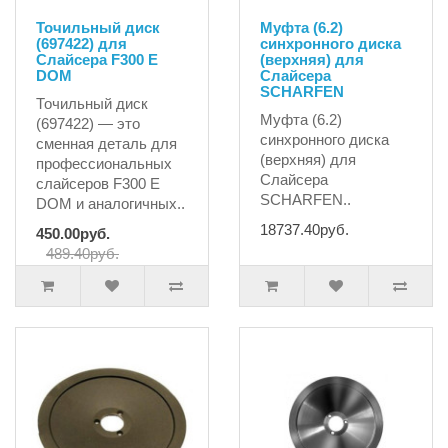
Точильный диск
Муфта (6.2)
(697422) для
синхронного диска
Слайсера F300 E
(верхняя) для
DOM
Слайсера
SCHARFEN
Точильный диск
Муфта (6.2)
(697422) — это
синхронного диска
сменная деталь для
(верхняя) для
профессиональных
Слайсера
слайсеров F300 E
SCHARFEN..
DOM и аналогичных..
18737.40руб.
450.00руб.
489.40руб.