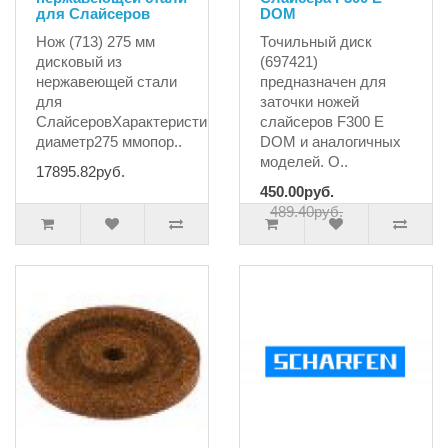
для Слайсеров
DOM
Нож (713) 275 мм
Точильный диск
дисковый из
(697421)
нержавеющей стали
предназначен для
для
заточки ножей
СлайсеровХарактеристики:внешний
слайсеров F300 E
диаметр275 ммопор..
DOM и аналогичных
моделей. О..
17895.82руб.
450.00руб.
489.40руб.