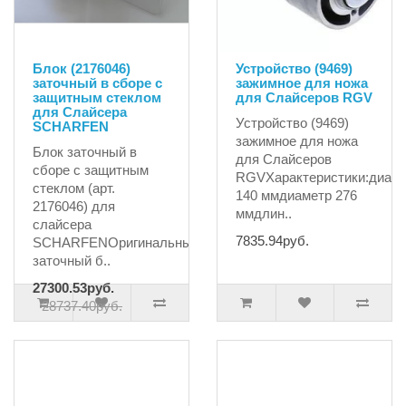
Блок (2176046)
Устройство (9469)
заточный в сборе с
зажимное для ножа
защитным стеклом
для Слайсеров RGV
для Слайсера
Устройство (9469)
SCHARFEN
зажимное для ножа
Блок заточный в
для Слайсеров
сборе с защитным
RGVХарактеристики:диам
стеклом (арт.
140 ммдиаметр 276
2176046) для
ммдлин..
слайсера
7835.94руб.
SCHARFENОригинальный
заточный б..
27300.53руб.
28737.40руб.