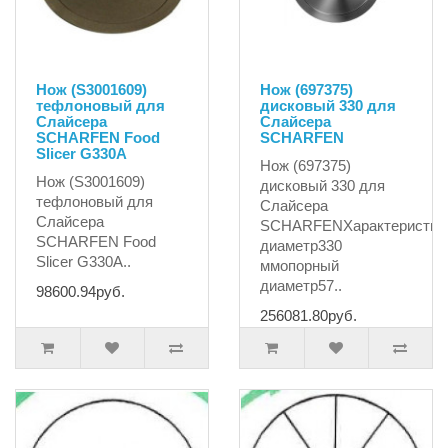
Нож (S3001609)
Нож (697375)
тефлоновый для
дисковый 330 для
Слайсера
Слайсера
SCHARFEN Food
SCHARFEN
Slicer G330A
Нож (697375)
Нож (S3001609)
дисковый 330 для
тефлоновый для
Слайсера
Слайсера
SCHARFENХарактеристик
SCHARFEN Food
диаметр330
Slicer G330A..
ммопорный
диаметр57..
98600.94руб.
256081.80руб.