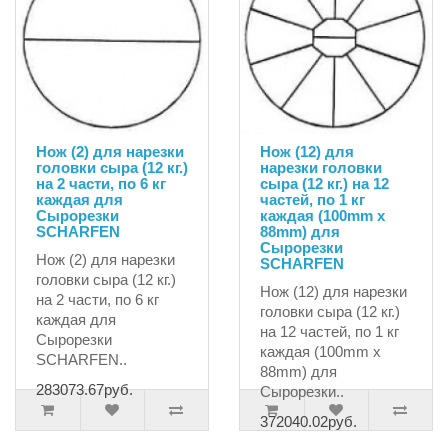
Нож (2) для нарезки
Нож (12) для
головки сыра (12 кг.)
нарезки головки
на 2 части, по 6 кг
сыра (12 кг.) на 12
каждая для
частей, по 1 кг
Сырорезки
каждая (100mm х
SCHARFEN
88mm) для
Сырорезки
Нож (2) для нарезки
SCHARFEN
головки сыра (12 кг.)
Нож (12) для нарезки
на 2 части, по 6 кг
головки сыра (12 кг.)
каждая для
на 12 частей, по 1 кг
Сырорезки
каждая (100mm х
SCHARFEN..
88mm) для
283073.67руб.
Сырорезки..
372040.02руб.