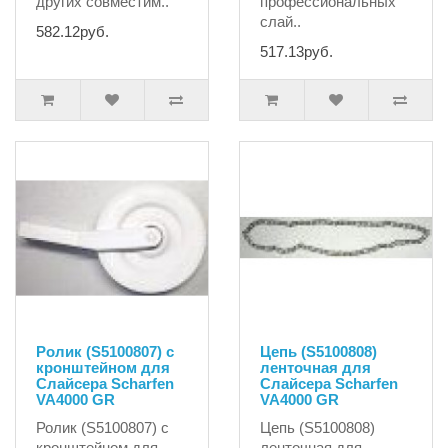
других совместим..
профессиональных
слай..
582.12руб.
517.13руб.
Ролик (S5100807) с
Цепь (S5100808)
кронштейном для
ленточная для
Слайсера Scharfen
Слайсера Scharfen
VA4000 GR
VA4000 GR
Ролик (S5100807) с
Цепь (S5100808)
кронштейном для
ленточная для