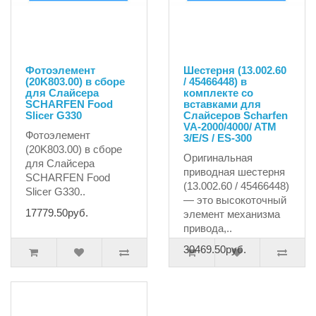
Фотоэлемент
Шестерня (13.002.60
(20K803.00) в сборе
/ 45466448) в
для Слайсера
комплекте со
SCHARFEN Food
вставками для
Slicer G330
Слайсеров Scharfen
VA-2000/4000/ ATM
Фотоэлемент
3/E/S / ES-300
(20K803.00) в сборе
Оригинальная
для Слайсера
приводная шестерня
SCHARFEN Food
(13.002.60 / 45466448)
Slicer G330..
— это высокоточный
17779.50руб.
элемент механизма
привода,..
30469.50руб.