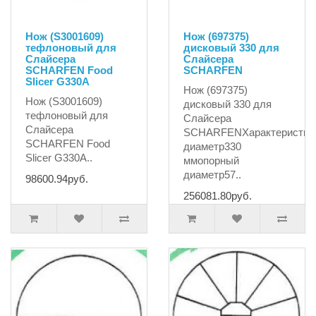
Нож (S3001609)
Нож (697375)
тефлоновый для
дисковый 330 для
Слайсера
Слайсера
SCHARFEN Food
SCHARFEN
Slicer G330A
Нож (697375)
Нож (S3001609)
дисковый 330 для
тефлоновый для
Слайсера
Слайсера
SCHARFENХарактеристик
SCHARFEN Food
диаметр330
Slicer G330A..
ммопорный
диаметр57..
98600.94руб.
256081.80руб.