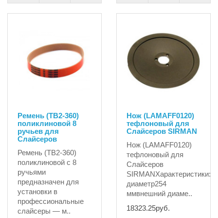
Ремень (TB2-360)
Нож (LAMAFF0120)
поликлиновой 8
тефлоновый для
ручьев для
Слайсеров SIRMAN
Слайсеров
Нож (LAMAFF0120)
Ремень (TB2-360)
тефлоновый для
поликлиновой с 8
Слайсеров
ручьями
SIRMANХарактеристики:вн
предназначен для
диаметр254
установки в
ммвнешний диаме..
профессиональные
18323.25руб.
слайсеры — м..