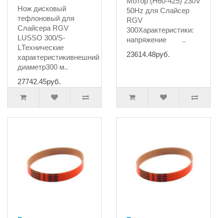
Мотор (H60-425) 230V
Нож дисковый
50Hz для Слайсер
тефлоновый для
RGV
Слайсера RGV
300Характеристики:
LUSSO 300/S-
напряжение ..
LТехнические
23614.48руб.
характеристикивнешний
диаметр300 м..
27742.45руб.