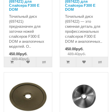
(697421) для
(697422) для
Слайсера F300 E
Слайсера F300 E
DOM
DOM
Точильный диск
Точильный диск
(697421)
(697422) — это
предназначен для
сменная деталь для
заточки ножей
профессиональных
слайсеров F300 E
слайсеров F300 E
DOM и аналогичных
DOM и аналогичных..
моделей. О..
450.00руб.
450.00руб.
489.40руб.
489.40руб.