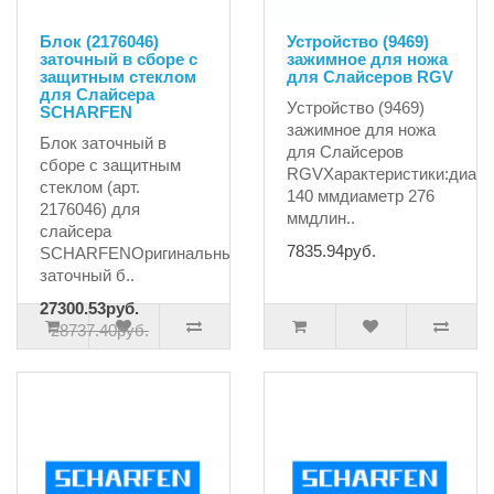
Блок (2176046)
Устройство (9469)
заточный в сборе с
зажимное для ножа
защитным стеклом
для Слайсеров RGV
для Слайсера
Устройство (9469)
SCHARFEN
зажимное для ножа
Блок заточный в
для Слайсеров
сборе с защитным
RGVХарактеристики:диам
стеклом (арт.
140 ммдиаметр 276
2176046) для
ммдлин..
слайсера
7835.94руб.
SCHARFENОригинальный
заточный б..
27300.53руб.
28737.40руб.