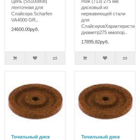
Цепь (S5100808)
Нож (713) 275 мм
ленточная для
дисковый из
Слайсера Scharfen
нержавеющей стали
VA4000 GR..
для
СлайсеровХарактеристики
24600.00руб.
диаметр275 ммопор..
17895.82руб.
Точильный диск
Точильный диск