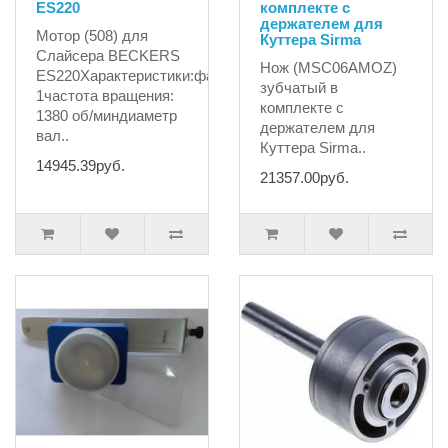
ES220
комплекте с
держателем для
Мотор (508) для
Куттера Sirma
Слайсера BECKERS
Нож (MSC06AMOZ)
ES220Характеристики:фазы:
зубчатый в
1частота вращения:
комплекте с
1380 об/миндиаметр
держателем для
вал..
Куттера Sirma..
14945.39руб.
21357.00руб.