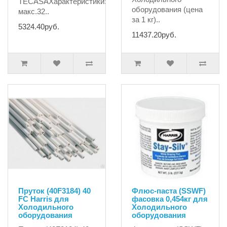
TECASAХарактеристики:производительTECASAтемперату
оборудования (цена
макс.32..
за 1 кг)..
5324.40руб.
11437.20руб.
Пруток (40F3184) 40
Флюс-паста (SSWF)
FC Harris для
фасовка 0,454кг для
Холодильного
Холодильного
оборудования
оборудования