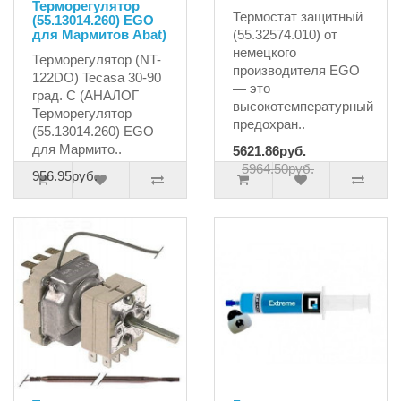
Терморегулятор
Термостат защитный
(55.13014.260) EGO
для Мармитов Abat)
(55.32574.010) от
немецкого
Терморегулятор (NT-
производителя EGO
122DO) Tecasa 30-90
— это
град. С (АНАЛОГ
высокотемпературный
Терморегулятор
предохран..
(55.13014.260) EGO
для Мармито..
5621.86руб.
5964.50руб.
956.95руб.