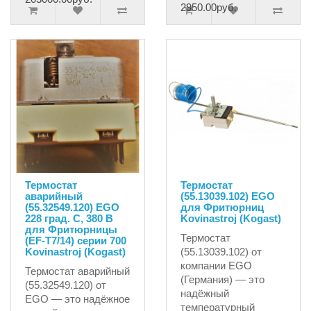
2950.00руб.
Термостат
Термостат
аварийный
(55.13039.102) EGO
(55.32549.120) EGO
для Фритюрниц
228 град. С, 380 В
Kovinastroj (Kogast)
для Фритюрницы
Термостат
(EF-T7/14) серии 700
Kovinastroj (Kogast)
(55.13039.102) от
компании EGO
Термостат аварийный
(Германия) — это
(55.32549.120) от
надёжный
EGO — это надёжное
температурный