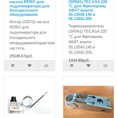
насоса REBO для
(SP041) TECASA 220
льдогенератора для
°С для Фритюрниц
Холодильного
ABAT аналог
оборудования
55.13549.140 и
55.13542.200
Мотор (23073) насоса
Термоограничитель
REBO для
(SP041) TECASA 220
льдогенератора для
°С для Фритюрниц
Холодильного
ABAT аналог
оборудованияХарактеристики:тип-
55.13549.140 и
частота..
55.13542.200..
25549.67руб.
1934.89руб.