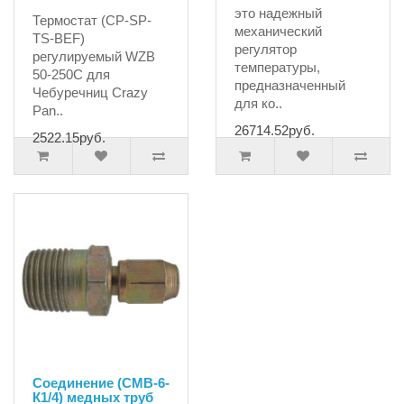
это надежный
Термостат (CP-SP-
механический
TS-BEF)
регулятор
регулируемый WZB
температуры,
50-250C для
предназначенный
Чебуречниц Crazy
для ко..
Pan..
26714.52руб.
2522.15руб.
Соединение (СМВ-6-
К1/4) медных труб