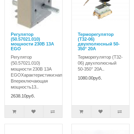
Регулятор
Терморегулятор
(50.57021.010)
(T32-06)
мощности 230В 13А
двухполюсный 50-
EGO
350° 20А
Регулятор
Терморегулятор (T32-
(50.57021.010)
06) двухполюсный
мощности 230В 13А
50-350° 20А..
EGOХарактеристики:напряжение230
1080.00руб.
Впереключающая
мощность13..
2638.10руб.