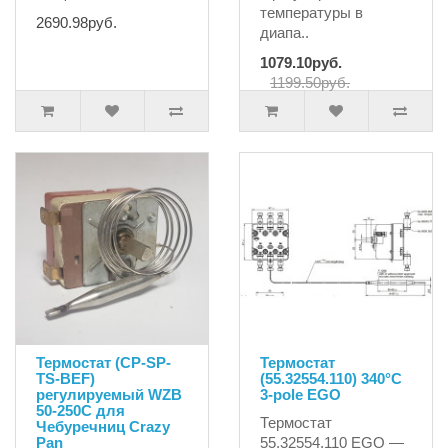
температуры в
2690.98руб.
диапа..
1079.10руб.
1199.50руб.
Термостат (CP-SP-
Термостат
TS-BEF)
(55.32554.110) 340°C
регулируемый WZB
3-pole EGO
50-250C для
Термостат
Чебуречниц Crazy
Pan
55.32554.110 EGO —