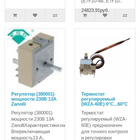
(E7F10-4B, E7F10..
24823.91руб.
Регулятор (380001)
Термостат
мощности 230В 13А
регулируемый
Zanolli
(WZA-60E) 0°C...60°C
Регулятор (380001)
Термостат
мощности 230В 13А
регулируемый (WZA-
ZanolliХарактеристики:напряжение230
60E) предназначен
Впереключающая
для точного контроля
мощность13 А..
и регулировки