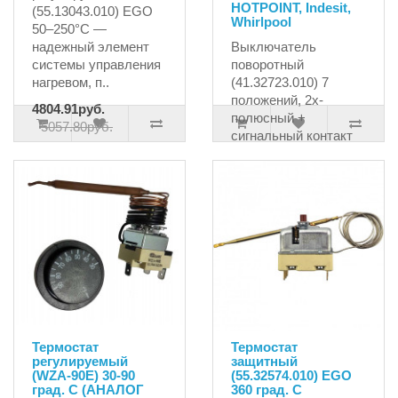
HOTPOINT, Indesit,
(55.13043.010) EGO
Whirlpool
50–250°C —
надежный элемент
Выключатель
системы управления
поворотный
нагревом, п..
(41.32723.010) 7
положений, 2х-
4804.91руб.
полюсный +
5057.80руб.
сигнальный контакт
EGOПодходит к&nb..
1038.56руб.
Термостат
Термостат
регулируемый
защитный
(WZA-90E) 30-90
(55.32574.010) EGO
град. С (АНАЛОГ
360 град. С