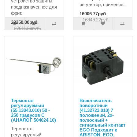
устройство защиты,
регулятор, применяе..
предназначенное для
фрит..
16006.77руб.
16849.22руб.
22250.00руб.
27611.59руб.
Термостат
Выключатель
регулируемый
поворотный
(55.13043.010) 50 -
(41.32723.010) 7
250 градусов С
положений, 2х-
(АНАЛОГ 504024.10)
полюсный +
сигнальный контакт
Термостат
EGO Подходит к
регулируемый
ARISTON, EGO,