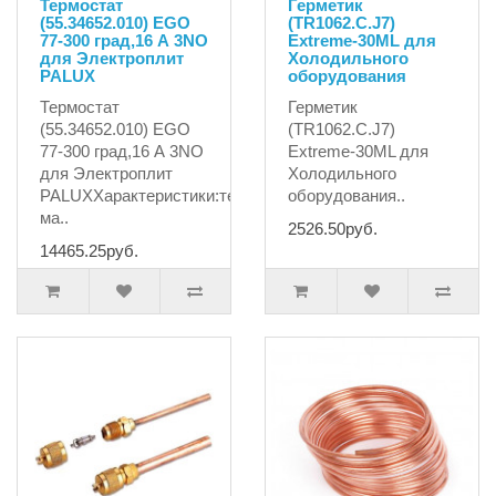
Термостат
Герметик
(55.34652.010) EGO
(TR1062.C.J7)
77-300 град,16 А 3NO
Extreme-30ML для
для Электроплит
Холодильного
PALUX
оборудования
Термостат
Герметик
(55.34652.010) EGO
(TR1062.C.J7)
77-300 град,16 А 3NO
Extreme-30ML для
для Электроплит
Холодильного
PALUXХарактеристики:температура
оборудования..
ма..
2526.50руб.
14465.25руб.