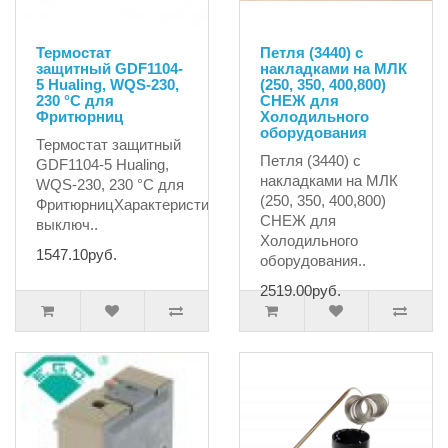
Термостат
Петля (3440) с
защитный GDF1104-
накладками на МЛК
5 Hualing, WQS-230,
(250, 350, 400,800)
230 °C для
СНЕЖ для
Фритюрниц
Холодильного
оборудования
Термостат защитный
Петля (3440) с
GDF1104-5 Hualing,
накладками на МЛК
WQS-230, 230 °C для
(250, 350, 400,800)
ФритюрницХарактеристики:температура
СНЕЖ для
выключ..
Холодильного
1547.10руб.
оборудования..
2519.00руб.