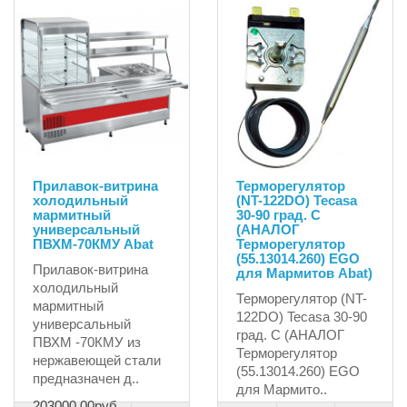
Прилавок-витрина
Терморегулятор
холодильный
(NT-122DO) Tecasa
мармитный
30-90 град. С
универсальный
(АНАЛОГ
ПВХМ-70КМУ Abat
Терморегулятор
(55.13014.260) EGO
Прилавок-витрина
для Мармитов Abat)
холодильный
Терморегулятор (NT-
мармитный
122DO) Tecasa 30-90
универсальный
град. С (АНАЛОГ
ПВХМ -70КМУ из
Терморегулятор
нержавеющей стали
(55.13014.260) EGO
предназначен д..
для Мармито..
203000.00руб.