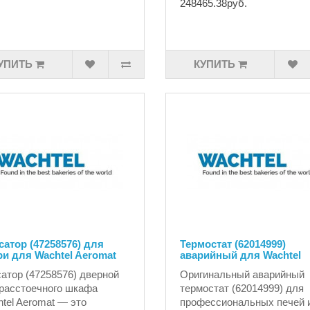
248465.38руб.
УПИТЬ
КУПИТЬ
атор (47258576) для
Термостат (62014999)
и для Wachtel Aeromat
аварийный для Wachtel
атор (47258576) дверной
Оригинальный аварийный
расстоечного шкафа
термостат (62014999) для
tel Aeromat — это
профессиональных печей 