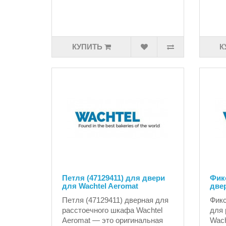
КУПИТЬ
К
Петля (47129411) для двери
Фикс
для Wachtel Aeromat
двер
Петля (47129411) дверная для
Фикс
расстоечного шкафа Wachtel
для 
Aeromat — это оригинальная
Wach