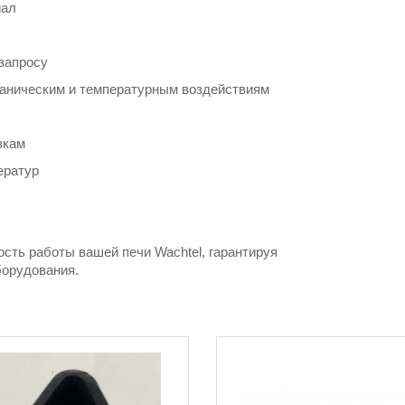
иал
запросу
аническим и температурным воздействиям
зкам
ератур
ть работы вашей печи Wachtel, гарантируя
борудования.