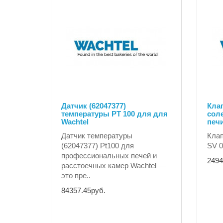
Датчик (62047377)
Клап
температуры PT 100 для для
соле
Wachtel
печи
Датчик температуры
Клап
(62047377) Pt100 для
SV 0
профессиональных печей и
2494
расстоечных камер Wachtel —
это пре..
84357.45руб.