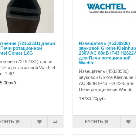
тнение (72152331) двери
Извещатель (45338936)
 Печи ротационной
звуковой Grothe Kleinhu
tel Comet 1.8G
230V AC 88dB IP43 H2622-
для Печи ротационной
тнение (72152331) двери
Wachtel
Печи ротационной Wachtel
Извещатель (45338936)
t 1.8G..
звуковой Grothe Kleinhupe
5.00руб.
AC 88dB IP43 H2622-5 для
Печи ротационной Wacht..
19780.20руб.
УПИТЬ
КУПИТЬ