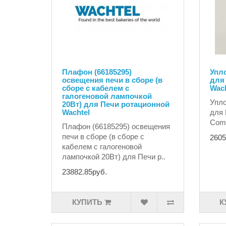
Плафон (66185295)
Упло
освещения печи в сборе (в
для
сборе с кабелем с
Wach
галогеновой лампочкой
Упло
20Вт) для Печи ротационной
Wachtel
для 
Come
Плафон (66185295) освещения
печи в сборе (в сборе с
2605
кабелем с галогеновой
лампочкой 20Вт) для Печи р..
23882.85руб.
КУПИТЬ
К