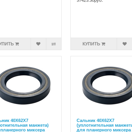
97429.90руб.
УПИТЬ
КУПИТЬ
ьник 40Х62Х7
Сальник 40Х62Х7
лотнительная манжета)
(уплотнительная манжет
 планерного миксера
для планерного миксера