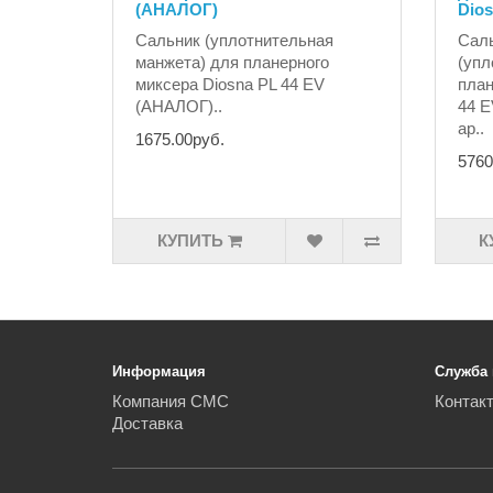
(АНАЛОГ)
Dio
Сальник (уплотнительная
Сал
манжета) для планерного
(упл
миксера Diosna PL 44 EV
план
(АНАЛОГ)..
44 
ар..
1675.00руб.
5760
КУПИТЬ
К
Информация
Служба
Компания СМС
Контак
Доставка