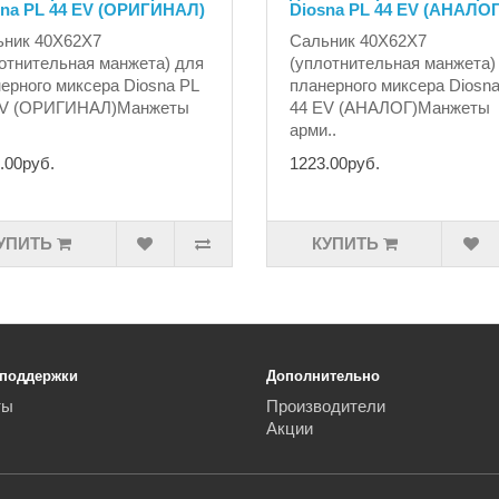
sna PL 44 EV (ОРИГИНАЛ)
Diosna PL 44 EV (АНАЛОГ
ьник 40Х62Х7
Сальник 40Х62Х7
отнительная манжета) для
(уплотнительная манжета)
ерного миксера Diosna PL
планерного миксера Diosna
EV (ОРИГИНАЛ)Манжеты
44 EV (АНАЛОГ)Манжеты
арми..
.00руб.
1223.00руб.
УПИТЬ
КУПИТЬ
 поддержки
Дополнительно
ты
Производители
Акции