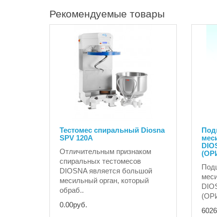
Рекомендуемые товары
Тестомес спиральный Diosna
Под
SPV 120A
меси
DIO
Отличительным признаком
(ОР
спиральных тестомесов
Под
DIOSNA является большой
меси
месильный орган, который
DIO
обраб..
(ОР
0.00руб.
6026