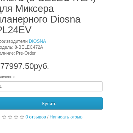
для Миксера
планерного Diosna
PL24EV
роизводители
DIOSNA
одель: 8-BELEC472A
аличие: Pre-Order
77997.50руб.
личество
Купить
0 отзывов
/
Написать отзыв