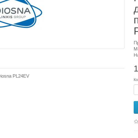
П
М
Н
1
Diosna PL24EV
Ко