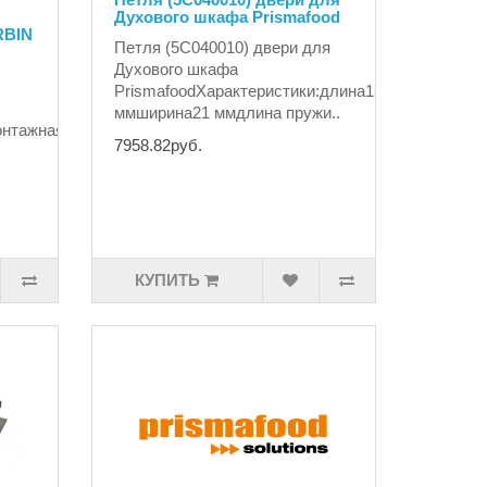
Духового шкафа Prismafood
RBIN
Петля (5C040010) двери для
Духового шкафа
PrismafoodХарактеристики:длина155
ммширина21 ммдлина пружи..
онтажная
7958.82руб.
КУПИТЬ