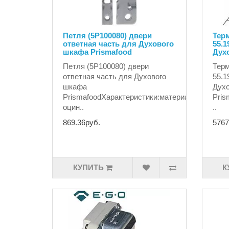
Петля (5P100080) двери
Терм
ответная часть для Духового
55.1
шкафа Prismafood
Дух
Петля (5P100080) двери
Терм
ответная часть для Духового
55.1
шкафа
Дух
PrismafoodХарактеристики:материалсталь
Pris
оцин..
..
869.36руб.
5767
КУПИТЬ
К