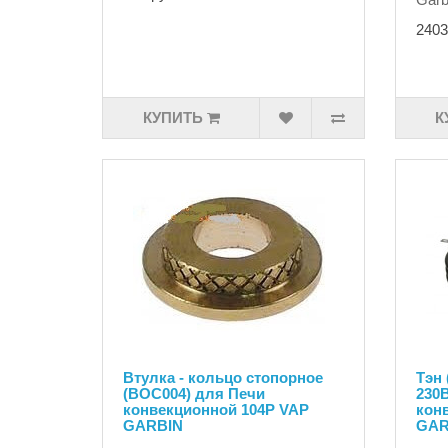
2403
КУПИТЬ
К
Втулка - кольцо стопорное
Тэн 
(BOC004) для Печи
230
конвекционной 104P VAP
кон
GARBIN
GAR