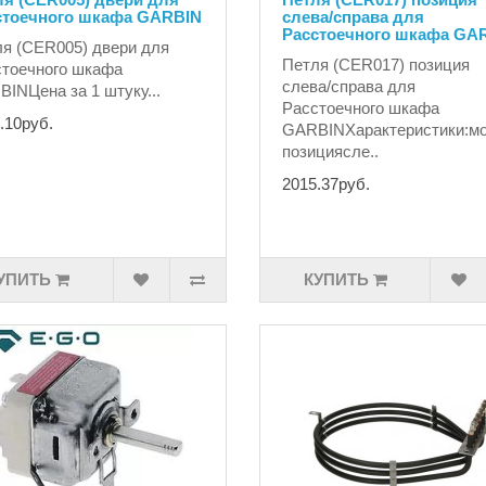
стоечного шкафа GARBIN
слева/справа для
Расстоечного шкафа GA
я (CER005) двери для
Петля (CER017) позиция
тоечного шкафа
слева/справа для
INЦена за 1 штуку...
Расстоечного шкафа
.10руб.
GARBINХарактеристики:м
позициясле..
2015.37руб.
УПИТЬ
КУПИТЬ