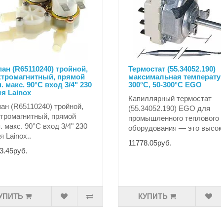
ан (R65110240) тройной,
Термостат (55.34052.190)
ктромагнитный, прямой
максимальная температу
. макс. 90°C вход 3/4" 230
300°C, 50-300°C EGO
я Lainox
Капиллярный термостат
ан (R65110240) тройной,
(55.34052.190) EGO для
тромагнитный, прямой
промышленного теплового
. макс. 90°C вход 3/4" 230
оборудования — это высок
я Lainox..
11778.05руб.
3.45руб.
УПИТЬ
КУПИТЬ