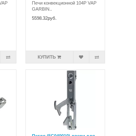
 VAP
Печи конвекционной 104P VAP
GARBIN..
5598.32руб.
КУПИТЬ
Петля (5C040010) двери для