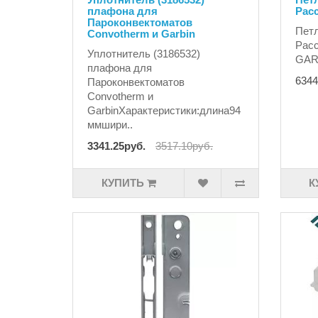
плафона для
Рас
Пароконвектоматов
Петл
Convotherm и Garbin
Расс
Уплотнитель (3186532)
GARB
плафона для
6344
Пароконвектоматов
Convotherm и
GarbinХарактеристики:длина94
ммшири..
3341.25руб.
3517.10руб.
КУПИТЬ
К