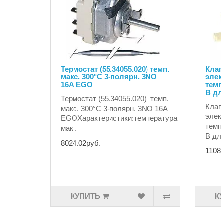
Термостат (55.34055.020) темп.
Клап
макс. 300°C 3-полярн. 3NO
эле
16А EGO
темп
В дл
Термостат (55.34055.020) темп.
Клап
макс. 300°C 3-полярн. 3NO 16А
элек
EGOХарактеристики:температура
темп
мак..
В дл
8024.02руб.
1108
КУПИТЬ
К