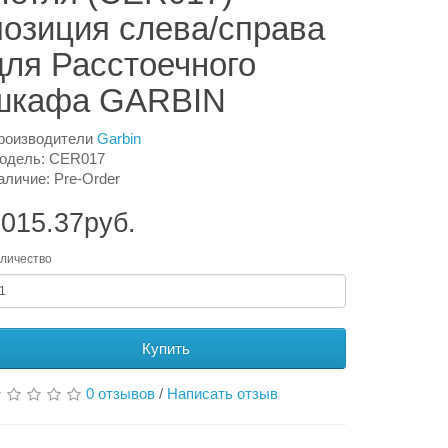
позиция слева/справа
для Расстоечного
шкафа GARBIN
роизводители
Garbin
одель: CER017
аличие: Pre-Order
015.37руб.
личество
Купить
0 отзывов
/
Написать отзыв