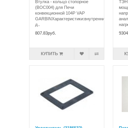
Втулка - кольцо стопорное
ТЭН 
(BOC004) для Печи
мощн
конвекционной 104P VAP
напр
GARBINХарактеристики:внутренний
анал
д..
нагр
807.83руб.
9304
КУПИТЬ
К
Уплотнитель (3186532)
Пет