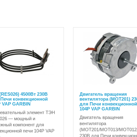
(RES026) 4500Вт 230В
Двигатель вращения
 Печи конвекционной
вентилятора (MOT201) 2
P VAP GARBIN
для Печи конвекционной
104P VAP GARBIN
ревательный элемент ТЭН
Двигатель вращения
026 — мощный и
вентилятора
жный компонент для
(MOT201/MOT013/MOT012
екционной печи 104P VAP
230В для Печи конвекционн
..