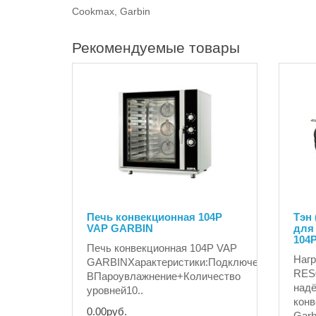
Cookmax, Garbin
Рекомендуемые товары
Печь конвекционная 104P
Тэн 
VAP GARBIN
для
104
Печь конвекционная 104P VAP
Наг
GARBINХарактеристики:Подключение380
RES
ВПароувлажнение+Количество
надё
уровней10..
конв
0.00руб.
Garb