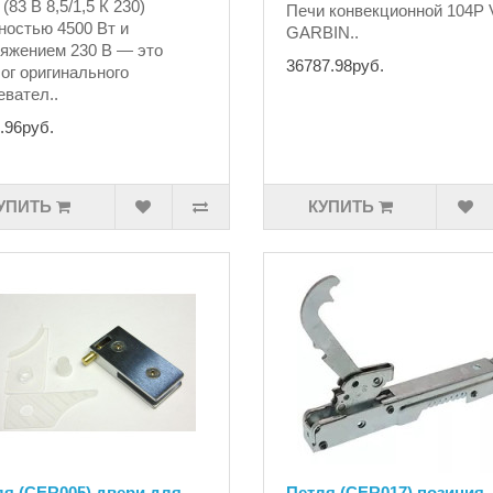
(83 В 8,5/1,5 К 230)
Печи конвекционной 104P
остью 4500 Вт и
GARBIN..
яжением 230 В — это
36787.98руб.
ог оригинального
евател..
.96руб.
УПИТЬ
КУПИТЬ
ля (CER005) двери для
Петля (CER017) позиция