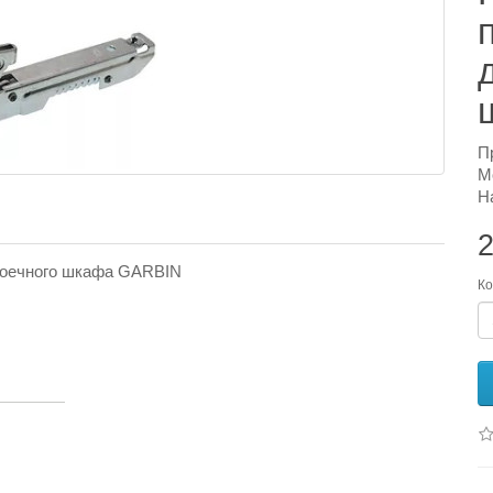
П
М
Н
2
тоечного шкафа GARBIN
Ко