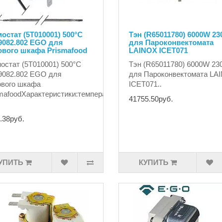
остат (5T010001) 500°C
Тэн (R65011780) 6000W 23
9082.802 EGO для
для Пароконвектомата
ового шкафа Prismafood
LAINOX ICET071
остат (5T010001) 500°C
Тэн (R65011780) 6000W 23
9082.802 EGO для
для Пароконвектомата LA
ового шкафа
ICET071..
mafoodХарактеристики:температура
41755.50руб.
.38руб.
УПИТЬ
КУПИТЬ