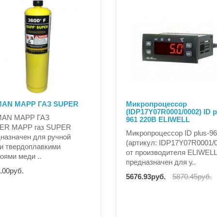
AN MAPP ГАЗ SUPER
Микропроцессор
(IDP17Y07R0001/0002) ID p
AN MAPP ГАЗ
961 220В ELIWELL
ER MAPP газ SUPER
Микропроцессор ID plus-9
назначен для ручной
(артикул: IDP17Y07R0001/
и твердоплавкими
от производителя ELIWELL
оями меди ..
предназначен для у..
.00руб.
5676.93руб.
5870.45руб.