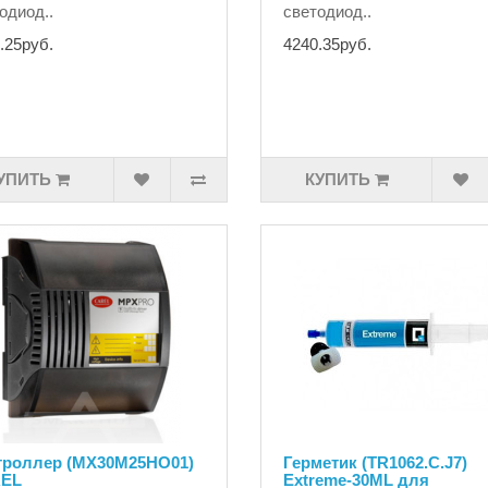
одиод..
светодиод..
.25руб.
4240.35руб.
УПИТЬ
КУПИТЬ
троллер (MX30M25HO01)
Герметик (TR1062.C.J7)
EL
Extreme-30ML для