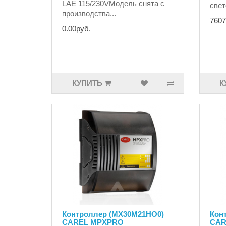
LAE 115/230VМодель снята с
свет
производства...
7607
0.00руб.
КУПИТЬ
К
Контроллер (MX30M21HO0)
Кон
CAREL MPXPRO
CAR