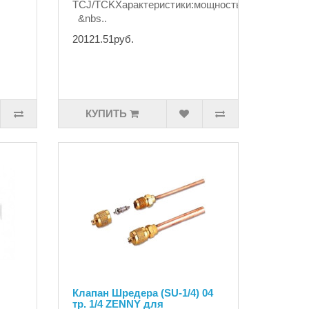
TCJ/TCKХарактеристики:мощность
&nbs..
20121.51руб.
КУПИТЬ
Клапан Шредера (SU-1/4) 04
тр. 1/4 ZENNY для