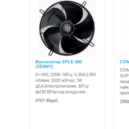
Вентилятор ZF4 E-300
COM
(ZENNY)
COM
D=300; 220В; 50Гц; 0,35А;1350
SUP
об/мин; 1620 м3/час; 58
пред
дБАЭлектропитание, В/Гц/
пайк
ф230 ВРасход воздуха/в..
прип
4707.45руб.
1950