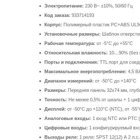
Электропитание:
230 В~ ±10%, 50/60 Гц
Код заказа:
933714193
Корпус:
Полимерный пластик PC+ABS UL94 
Установочные размеры:
Шаблон отверстия 
Рабочая температура:
от -5°C до +55°C
Относительная влажность:
10…90% (без 
Порты и подключения:
TTL порт для соеди
Максимальное энергопотребление:
4,5 В
Диапазон измерений:
от -50°C до +140°C
Размеры:
Передняя панель 32x74 мм, глуб
Точность:
Не менее 0,5% от шкалы + 1 ци
Дисплей:
от -50°C до +110°C (NTC), от -55°
Аналоговые входы:
1 вход NTC или PTC 
Цифровые входы:
1 конфигурируемый вхо
Выходы реле:
1 реле: SPST 12(12) А 2 л.с.