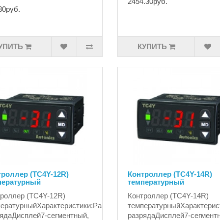
2454.30руб.
80руб.
УПИТЬ
КУПИТЬ
троллер (TC4Y-12R)
Контроллер (TC4Y-14R)
пературный
температурный
роллер (TC4Y-12R)
Контроллер (TC4Y-14R)
ературныйХарактеристики:Разрядность4
температурныйХарактерис
ядаДисплей7-сегментный,
разрядаДисплей7-сегмент