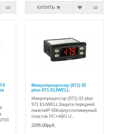
КУПИТЬ
T4
Микропроцессор (971) ID
ра
plus-971 ELIWELL
Микропроцессор (971) ID plus-
971 ELIWELLЗащита передней
4
панелиIP 65Корпусполимерный
а
пластик PC+ABS U..
1F03
2295.00руб.