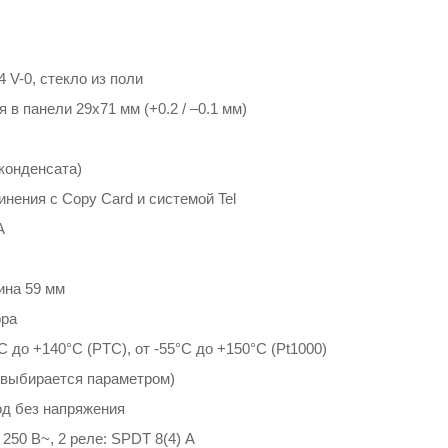
V-0, стекло из поли
в панели 29x71 мм (+0.2 / –0.1 мм)
конденсата)
нения с Copy Card и системой Tel
А
ина 59 мм
фра
C до +140°C (PTC), от -55°C до +150°C (Pt1000)
(выбирается параметром)
д без напряжения
 250 В~, 2 реле: SPDT 8(4) А