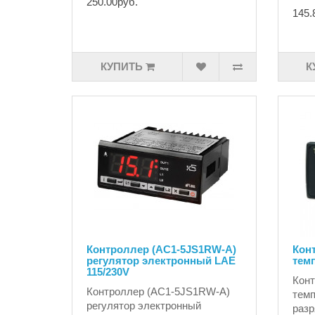
250.00руб.
145.
КУПИТЬ
К
Контроллер (AC1-5JS1RW-A)
Кон
регулятор электронный LAE
тем
115/230V
Конт
Контроллер (AC1-5JS1RW-A)
темп
регулятор электронный
разр